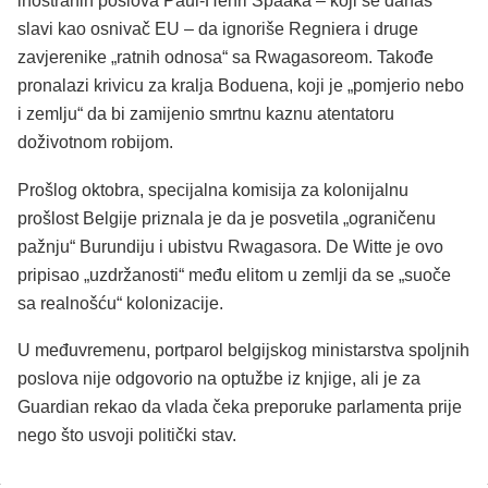
inostranih poslova Paul-Henri Spaaka – koji se danas
slavi kao osnivač EU – da ignoriše Regniera i druge
zavjerenike „ratnih odnosa“ sa Rwagasoreom. Takođe
pronalazi krivicu za kralja Boduena, koji je „pomjerio nebo
i zemlju“ da bi zamijenio smrtnu kaznu atentatoru
doživotnom robijom.
Prošlog oktobra, specijalna komisija za kolonijalnu
prošlost Belgije priznala je da je posvetila „ograničenu
pažnju“ Burundiju i ubistvu Rwagasora. De Witte je ovo
pripisao „uzdržanosti“ među elitom u zemlji da se „suoče
sa realnošću“ kolonizacije.
U međuvremenu, portparol belgijskog ministarstva spoljnih
poslova nije odgovorio na optužbe iz knjige, ali je za
Guardian rekao da vlada čeka preporuke parlamenta prije
nego što usvoji politički stav.