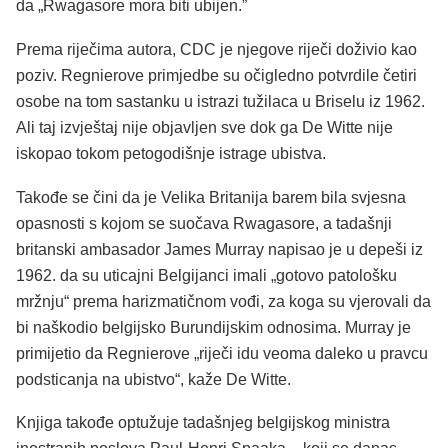
da „Rwagasore mora biti ubijen.”
Prema riječima autora, CDC je njegove riječi doživio kao
poziv. Regnierove primjedbe su očigledno potvrdile četiri
osobe na tom sastanku u istrazi tužilaca u Briselu iz 1962.
Ali taj izvještaj nije objavljen sve dok ga De Witte nije
iskopao tokom petogodišnje istrage ubistva.
Takođe se čini da je Velika Britanija barem bila svjesna
opasnosti s kojom se suočava Rwagasore, a tadašnji
britanski ambasador James Murray napisao je u depeši iz
1962. da su uticajni Belgijanci imali „gotovo patološku
mržnju“ prema harizmatičnom vođi, za koga su vjerovali da
bi naškodio belgijsko Burundijskim odnosima. Murray je
primijetio da Regnierove „riječi idu veoma daleko u pravcu
podsticanja na ubistvo“, kaže De Witte.
Knjiga takođe optužuje tadašnjeg belgijskog ministra