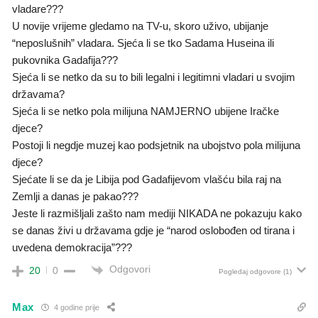
vladare???
U novije vrijeme gledamo na TV-u, skoro uživo, ubijanje
“neposlušnih” vladara. Sjeća li se tko Sadama Huseina ili
pukovnika Gadafija???
Sjeća li se netko da su to bili legalni i legitimni vladari u svojim
državama?
Sjeća li se netko pola milijuna NAMJERNO ubijene Iračke
djece?
Postoji li negdje muzej kao podsjetnik na ubojstvo pola milijuna
djece?
Sjećate li se da je Libija pod Gadafijevom vlašću bila raj na
Zemlji a danas je pakao???
Jeste li razmišljali zašto nam mediji NIKADA ne pokazuju kako
se danas živi u državama gdje je “narod oslobođen od tirana i
uvedena demokracija”???
Odgovori
20
0
Pogledaj odgovore
(1)
Max
4 godine prije