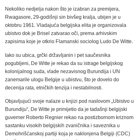
Nekoliko nedjelja nakon što je izabran za premijera,
Rwagasore, 29-godišnji sin bivšeg kralja, ubijen je u
oktobru 1961. Vladajuća belgijska elita je organizovala
ubistvo dok je Brisel zatvarao oči, prema arhivskim
zapisima koje je otkrio Flamanski sociolog Ludo De Witte.
Iako su ubica, grčki državljanin i pet saučesnika
pogubljeni, De Witte je rekao da su istrage belgijskog
kolonijalnog suda, vlade nezavisnog Burundija i UN
zanemarile ulogu Belgije u ubistvu, što je dovelo do
decenija rata, etničkih tenzija i nestabilnosti.
Objavljujući svoje nalaze u knjizi pod naslovom „Ubistvo u
Burundiju“, De Witte je primijetio da je tadašnji belgijski
guverner Roberto Regnier rekao na postizbornom kriznom
sastanku visokih belgijskih zvaničnika i saveznika u
Demohrišćanskoj partiji koja je naklonjena Belgiji (CDC)