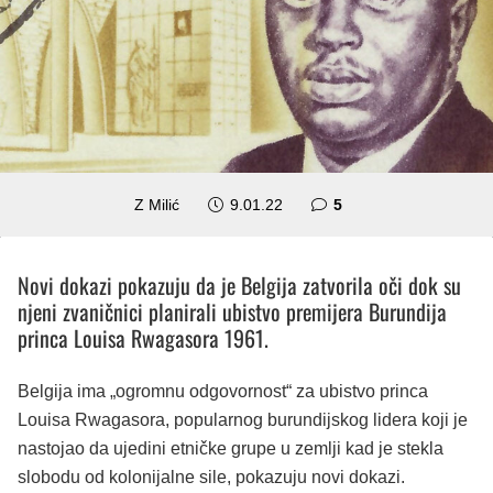
komentara
Z Milić
9.01.22
5
Novi dokazi pokazuju da je Belgija zatvorila oči dok su
njeni zvaničnici planirali ubistvo premijera Burundija
princa Louisa Rwagasora 1961.
Belgija ima „ogromnu odgovornost“ za ubistvo princa
Louisa Rwagasora, popularnog burundijskog lidera koji je
nastojao da ujedini etničke grupe u zemlji kad je stekla
slobodu od kolonijalne sile, pokazuju novi dokazi.