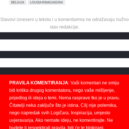
BELGIJA
LOUISA RWAGASORA
Stavovi izneseni u tekstu i u komentarima ne odražavaju nužno
stav redakcije.
PRAVILA KOMENTIRANJA
: Vaši komentari ne smiju
biti kritika drugog komentatora, nego vaše mišljenje,
prijedlog ili ideja o temi. Nema rasprave tko je u pravu.
Čitatelji neka zaključe što je istina. Cilj nije polemika,
nego napredak svih Logičara. Inspiracija, umjesto
uvjeravanja. Ako nemate ideju, ne komentirajte. Ne
budete li respektirali pravila, biti će te blokirani.