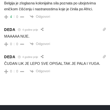
Belgija je zloglasna kolonijalna sila poznata po ubojstvima
eničkom čišćenju i nastranostima koje je činila po Africi.
Odgovori
4
0
DEDA
4 godine prije
MAAAAA NIJE.
Odgovori
0
0
DEDA
4 godine prije
ČUDAN LIK JE LEPO SVE OPISAL.TAK JE PALA I YUGA.
Odgovori
0
0