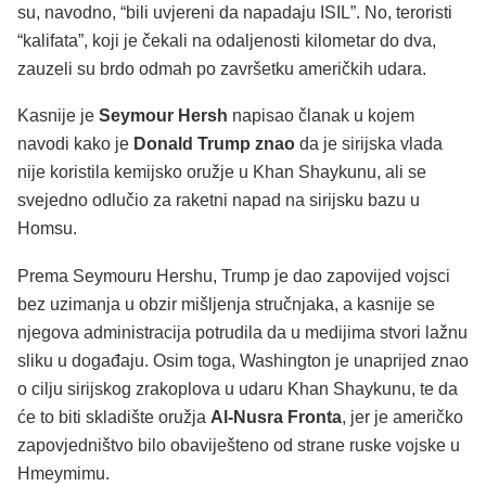
su, navodno, “bili uvjereni da napadaju ISIL”. No, teroristi
“kalifata”, koji je čekali na odaljenosti kilometar do dva,
zauzeli su brdo odmah po završetku američkih udara.
Kasnije je
Seymour Hersh
napisao članak u kojem
navodi kako je
Donald Trump znao
da je sirijska vlada
nije koristila kemijsko oružje u Khan Shaykunu, ali se
svejedno odlučio za raketni napad na sirijsku bazu u
Homsu.
Prema Seymouru Hershu, Trump je dao zapovijed vojsci
bez uzimanja u obzir mišljenja stručnjaka, a kasnije se
njegova administracija potrudila da u medijima stvori lažnu
sliku u događaju. Osim toga, Washington je unaprijed znao
o cilju sirijskog zrakoplova u udaru Khan Shaykunu, te da
će to biti skladište oružja
Al-Nusra Fronta
, jer je američko
zapovjedništvo bilo obaviješteno od strane ruske vojske u
Hmeymimu.