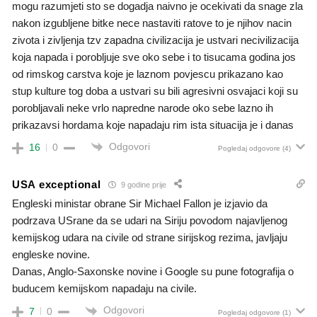
mogu razumjeti sto se dogadja naivno je ocekivati da snage zla
nakon izgubljene bitke nece nastaviti ratove to je njihov nacin
zivota i zivljenja tzv zapadna civilizacija je ustvari necivilizacija
koja napada i porobljuje sve oko sebe i to tisucama godina jos
od rimskog carstva koje je laznom povjescu prikazano kao
stup kulture tog doba a ustvari su bili agresivni osvajaci koji su
porobljavali neke vrlo napredne narode oko sebe lazno ih
prikazavsi hordama koje napadaju rim ista situacija je i danas
Odgovori
16
0
Pogledaj odgovore
(4)
USA exceptional
9 godine prije
Engleski ministar obrane Sir Michael Fallon je izjavio da
podrzava USrane da se udari na Siriju povodom najavljenog
kemijskog udara na civile od strane sirijskog rezima, javljaju
engleske novine.
Danas, Anglo-Saxonske novine i Google su pune fotografija o
buducem kemijskom napadaju na civile.
Odgovori
7
0
Pogledaj odgovore
(1)