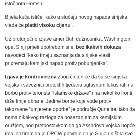
istočnom Homsu.
Bijela kuća ističe “kako u slučaju novog napada sirijska
vlada će
platiti visoku cijenu
“.
Uz proturječne izjave američkih dužnosnika, Washington
opet Siriji prijeti upotrebom sile,
bez ikakvih dokaza
navodeći “kako imaju saznanja da sirijske vlasti
pripremaju kemijski napad protiv pobunjenika”.
Izjava je kontroverzna
zbog činjenice da su se sirijska
vojska i saveznici proteklih tjedana uglavnom fokusirali na
borbu protiv terorista “Islamske države” i na nekoliko fronti
drže linije obrane. Jedine borbe koje vode protiv
takozvane “umjerene oporbe” je područje Quneitre, tako da
nema nikakvog razloga za posezanjem za kemijskim
oružjem, pod pretpostavkom da ga Assadova vojska uopće
ima, obzirom da je OPCW potvrdio da je Sirija uništila sve