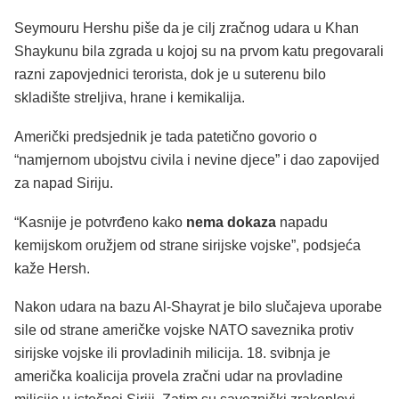
Seymouru Hershu piše da je cilj zračnog udara u Khan
Shaykunu bila zgrada u kojoj su na prvom katu pregovarali
razni zapovjednici terorista, dok je u suterenu bilo
skladište streljiva, hrane i kemikalija.
Američki predsjednik je tada patetično govorio o
“namjernom ubojstvu civila i nevine djece” i dao zapovijed
za napad Siriju.
“Kasnije je potvrđeno kako
nema dokaza
napadu
kemijskom oružjem od strane sirijske vojske”, podsjeća
kaže Hersh.
Nakon udara na bazu Al-Shayrat je bilo slučajeva uporabe
sile od strane američke vojske NATO saveznika protiv
sirijske vojske ili provladinih milicija. 18. svibnja je
američka koalicija provela zračni udar na provladine