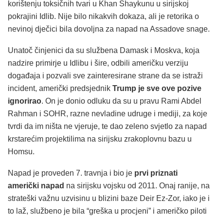
korištenju toksičnih tvari u Khan Shaykunu u sirijskoj
pokrajini Idlib. Nije bilo nikakvih dokaza, ali je retorika o
nevinoj dječici bila dovoljna za napad na Assadove snage.
Unatoč činjenici da su službena Damask i Moskva, koja
nadzire primirje u Idlibu i šire, odbili američku verziju
događaja i pozvali sve zainteresirane strane da se istraži
incident, američki predsjednik
Trump je sve ove pozive
ignorirao
. On je donio odluku da su u pravu Rami Abdel
Rahman i SOHR, razne nevladine udruge i mediji, za koje
tvrdi da im ništa ne vjeruje, te dao zeleno svjetlo za napad
krstarećim projektilima na sirijsku zrakoplovnu bazu u
Homsu.
Napad je proveden 7. travnja i bio je
prvi priznati
američki napad
na sirijsku vojsku od 2011. Onaj ranije, na
strateški važnu uzvisinu u blizini baze Deir Ez-Zor, iako je i
to laž, službeno je bila “greška u procjeni” i američko piloti