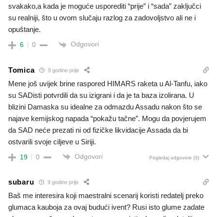
svakako,a kada je moguće usporediti “prije” i “sada” zaključci
su realniji, što u ovom slučaju razlog za zadovoljstvo ali ne i
opuštanje.
Odgovori
6
0
Tomica
9 godine prije
Mene još uvijek brine raspored HIMARS raketa u Al-Tanfu, iako
su SADisti potvrdili da su izigrani i da je ta baza izolirana. U
blizini Damaska su idealne za odmazdu Assadu nakon što se
najave kemijskog napada “pokažu tačne”. Mogu da povjerujem
da SAD neće prezati ni od fizičke likvidacije Assada da bi
ostvarili svoje ciljeve u Siriji.
Odgovori
19
0
Pogledaj odgovore
(3)
subaru
9 godine prije
Baš me interesira koji maestralni scenarij koristi redatelj preko
glumaca kauboja za ovaj budući ivent? Rusi isto glume zadate