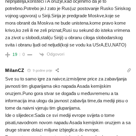
neprijatelja,koristeci i A oruzje,kad ocjenimo da je to
potrebno.Potrebo je.I zato je Rus(uz postovanje Rusko Siriskog
vojnog ugovora) u Siriji.Sirija je predgrade Moskve,koje se
mora obranit da Moskva ne bude unistena.kome pravo kome
krivo,ko zeli ili ne zeli priznat,Rusi su sekund do isteka vrimena
za zivot u slobodi,stali(u Siriji) u obranu ciloga slobodarskog
svita i obranu ljudi od neljudi(koji se vodu ka USrA,EU,NATO)
Odgovori
19
0
MilanCZ
9 godine prije
Sve su to samo igre za naivce,izmisljene price za zabavljanja
javnosti tim gluparijama oko napada Asada kemijskim
oruzjem.Puno gora stvar se događa u međuvremenu a ta
informacija ima ulogu da javnost zabavlja time,da mediji pisu o
tome da naivni vjeruju tim gluparijama.
Ide o slijedece:Sada ce svi mediji evrope svijeta o tome
pisati,navodnom novom napadu Asada kemijskim oruzjem a sa
druge strane dolazi miljune izbjeglica do evrope.