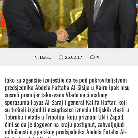
komentara
N. Babić
26.02.17
4
Iako su agencije izvijestile da se pod pokroviteljstvom
predsjednika Abdela Fattaha Al-Sisija u Kairu ipak nisu
susreli premijer takozvane Vlade nacionalnog
sporazuma Fayaz Al-Saraj i general Kalifa Haftar, koji
su trebali izgladiti nesuglasice između libijskih vlasti u
Tobruku i vlade u Tripoliju, koju priznaju UN i Zapad,
čini se da je dogovor na kraju postignut, zahvaljujući
odlučnosti egipatskog predsjednika Abdela Fataha Al-