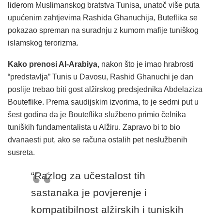
liderom Muslimanskog bratstva Tunisa, unatoč više puta
upućenim zahtjevima Rashida Ghanuchija, Buteflika se
pokazao spreman na suradnju z kumom mafije tuniškog
islamskog terorizma.
Kako prenosi Al-Arabiya
, nakon što je imao hrabrosti
“predstavlja” Tunis u Davosu, Rashid Ghanuchi je dan
poslije trebao biti gost alžirskog predsjednika Abdelaziza
Bouteflike. Prema saudijskim izvorima, to je sedmi put u
šest godina da je Bouteflika službeno primio čelnika
tuniških fundamentalista u Alžiru. Zapravo bi to bio
dvanaesti put, ako se računa ostalih pet neslužbenih
susreta.
“Razlog za učestalost tih
sastanaka je povjerenje i
kompatibilnost alžirskih i tuniskih