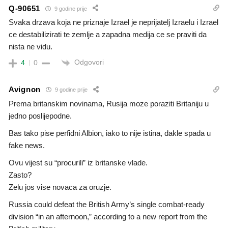
Q-90651
9 godine prije
Svaka drzava koja ne priznaje Izrael je neprijatelj Izraelu i Izrael
ce destabilizirati te zemlje a zapadna medija ce se praviti da
nista ne vidu.
Odgovori
4
0
Avignon
9 godine prije
Prema britanskim novinama, Rusija moze poraziti Britaniju u
jedno poslijepodne.
Bas tako pise perfidni Albion, iako to nije istina, dakle spada u
fake news.
Ovu vijest su “procurili” iz britanske vlade.
Zasto?
Zelu jos vise novaca za oruzje.
Russia could defeat the British Army’s single combat-ready
division “in an afternoon,” according to a new report from the