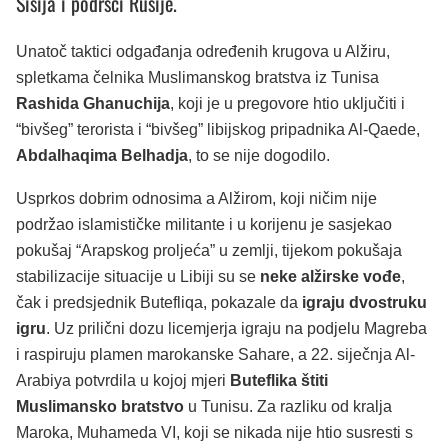
Sisija i podršci Rusije.
Unatoč taktici odgađanja određenih krugova u Alžiru,
spletkama čelnika Muslimanskog bratstva iz Tunisa
Rashida Ghanuchija
, koji je u pregovore htio uključiti i
“bivšeg” terorista i “bivšeg” libijskog pripadnika Al-Qaede,
Abdalhaqima Belhadja
, to se nije dogodilo.
Usprkos dobrim odnosima a Alžirom, koji ničim nije
podržao islamističke militante i u korijenu je sasjekao
pokušaj “Arapskog proljeća” u zemlji, tijekom pokušaja
stabilizacije situacije u Libiji su se
neke alžirske vođe
,
čak i predsjednik Butefliqa, pokazale da
igraju dvostruku
igru
. Uz prilični dozu licemjerja igraju na podjelu Magreba
i raspiruju plamen marokanske Sahare, a 22. siječnja Al-
Arabiya potvrdila u kojoj mjeri
Buteflika štiti
Muslimansko bratstvo
u Tunisu. Za razliku od kralja
Maroka, Muhameda VI, koji se nikada nije htio susresti s