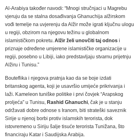
Al-Arabiya također navodi: “Mnogi stručnjaci u Magrebu
vjeruju da se stalna dosađivanja Ghanuchija alžirskom
vođi temelje na uvjerenju da Alžir može igrati ključnu ulogu
u regiji, obzirom na njegovu težinu u globalnom
islamističkom pokretu.
Alžir želi unovčiti taj odnos
i
priznaje određene umjerene islamističke organizacije u
regiji, posebno u Libiji, iako predstavljaju stvarnu prijetnju
Alžiru i Tunisu.”
Bouteflika i njegova pratnja kao da se boje izdati
britanskog agenta, koji je usavršio umijeće prikrivanja i
laži. Kameleon tuniške politike i prvi čovjek “Arapskog
proljeća” u Tunisu,
Rashid Ghanuchi
, čak je u stanju
održavati dobre odnose s Iranom, biti strateški saveznik
Sirije u njenoj borbi protiv islamskih terorista, dok
istovremeno u Siriju šalje tisuće terorista Tunižana, što
financiraju Katar i Saudijska Arabija.