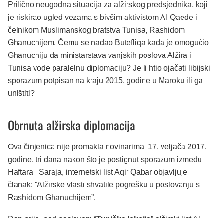
Prilično neugodna situacija za alžirskog predsjednika, koji
je riskirao ugled vezama s bivšim aktivistom Al-Qaede i
čelnikom Muslimanskog bratstva Tunisa, Rashidom
Ghanuchijem. Čemu se nadao Butefliqa kada je omogućio
Ghanuchiju da ministarstava vanjskih poslova Alžira i
Tunisa vode paralelnu diplomaciju? Je li htio ojačati libijski
sporazum potpisan na kraju 2015. godine u Maroku ili ga
uništiti?
Obrnuta alžirska diplomacija
Ova činjenica nije promakla novinarima. 17. veljača 2017.
godine, tri dana nakon što je postignut sporazum između
Haftara i Saraja, internetski list Aqir Qabar objavljuje
članak: “Alžirske vlasti shvatile pogrešku u poslovanju s
Rashidom Ghanuchijem”.