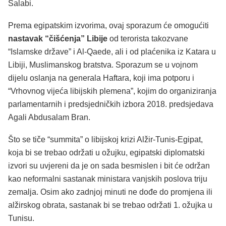
Salabi.
Prema egipatskim izvorima, ovaj sporazum će omogućiti
nastavak “čišćenja” Libije
od terorista takozvane
“Islamske države” i Al-Qaede, ali i od plaćenika iz Katara u
Libiji, Muslimanskog bratstva. Sporazum se u vojnom
dijelu oslanja na generala Haftara, koji ima potporu i
“Vrhovnog vijeća libijskih plemena”, kojim do organiziranja
parlamentarnih i predsjedničkih izbora 2018. predsjedava
Agali Abdusalam Bran.
Što se tiče “summita” o libijskoj krizi Alžir-Tunis-Egipat,
koja bi se trebao održati u ožujku, egipatski diplomatski
izvori su uvjereni da je on sada besmislen i bit će održan
kao neformalni sastanak ministara vanjskih poslova triju
zemalja. Osim ako zadnjoj minuti ne dođe do promjena ili
alžirskog obrata, sastanak bi se trebao održati 1. ožujka u
Tunisu.