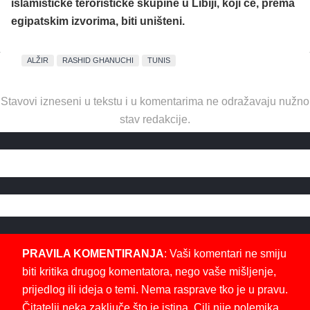
islamističke terorističke skupine u Libiji, koji će, prema
egipatskim izvorima, biti uništeni.
ALŽIR
RASHID GHANUCHI
TUNIS
Stavovi izneseni u tekstu i u komentarima ne odražavaju nužno
stav redakcije.
PRAVILA KOMENTIRANJA
: Vaši komentari ne smiju
biti kritika drugog komentatora, nego vaše mišljenje,
prijedlog ili ideja o temi. Nema rasprave tko je u pravu.
Čitatelji neka zaključe što je istina. Cilj nije polemika,