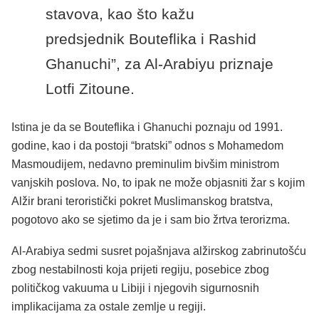
stavova, kao što kažu
predsjednik Bouteflika i Rashid
Ghanuchi”, za Al-Arabiyu priznaje
Lotfi Zitoune.
Istina je da se Bouteflika i Ghanuchi poznaju od 1991.
godine, kao i da postoji “bratski” odnos s Mohamedom
Masmoudijem, nedavno preminulim bivšim ministrom
vanjskih poslova. No, to ipak ne može objasniti žar s kojim
Alžir brani teroristički pokret Muslimanskog bratstva,
pogotovo ako se sjetimo da je i sam bio žrtva terorizma.
Al-Arabiya sedmi susret pojašnjava alžirskog zabrinutošću
zbog nestabilnosti koja prijeti regiju, posebice zbog
političkog vakuuma u Libiji i njegovih sigurnosnih
implikacijama za ostale zemlje u regiji.