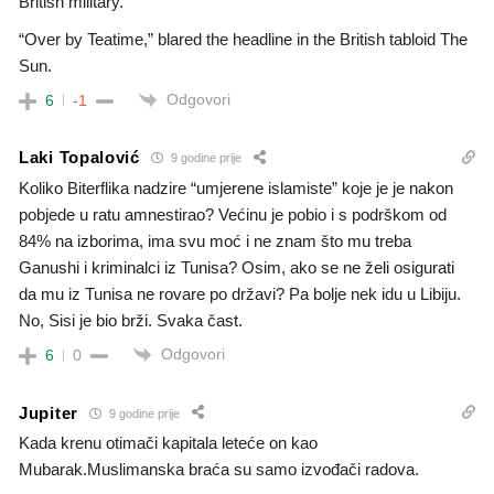
British military.
“Over by Teatime,” blared the headline in the British tabloid The
Sun.
Odgovori
6
-1
Laki Topalović
9 godine prije
Koliko Biterflika nadzire “umjerene islamiste” koje je je nakon
pobjede u ratu amnestirao? Većinu je pobio i s podrškom od
84% na izborima, ima svu moć i ne znam što mu treba
Ganushi i kriminalci iz Tunisa? Osim, ako se ne želi osigurati
da mu iz Tunisa ne rovare po državi? Pa bolje nek idu u Libiju.
No, Sisi je bio brži. Svaka čast.
Odgovori
6
0
Jupiter
9 godine prije
Kada krenu otimači kapitala leteće on kao
Mubarak.Muslimanska braća su samo izvođači radova.