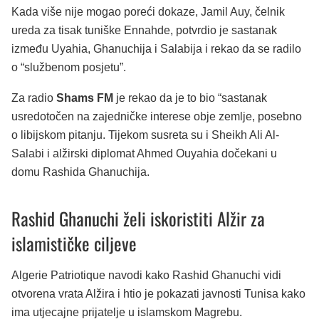
Kada više nije mogao poreći dokaze, Jamil Auy, čelnik
ureda za tisak tuniške Ennahde, potvrdio je sastanak
između Uyahia, Ghanuchija i Salabija i rekao da se radilo
o “službenom posjetu”.
Za radio
Shams FM
je rekao da je to bio “sastanak
usredotočen na zajedničke interese obje zemlje, posebno
o libijskom pitanju. Tijekom susreta su i Sheikh Ali Al-
Salabi i alžirski diplomat Ahmed Ouyahia dočekani u
domu Rashida Ghanuchija.
Rashid Ghanuchi želi iskoristiti Alžir za
islamističke ciljeve
Algerie Patriotique navodi kako Rashid Ghanuchi vidi
otvorena vrata Alžira i htio je pokazati javnosti Tunisa kako
ima utjecajne prijatelje u islamskom Magrebu.