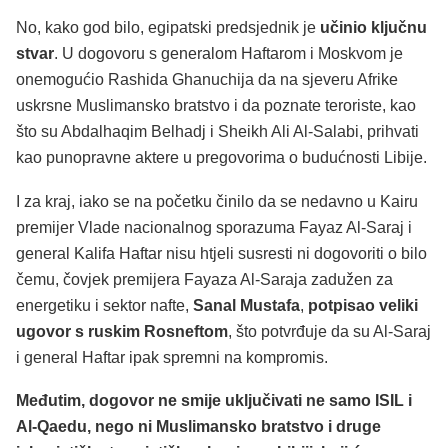
No, kako god bilo, egipatski predsjednik je
učinio ključnu
stvar
. U dogovoru s generalom Haftarom i Moskvom je
onemogućio Rashida Ghanuchija da na sjeveru Afrike
uskrsne Muslimansko bratstvo i da poznate teroriste, kao
što su Abdalhaqim Belhadj i Sheikh Ali Al-Salabi, prihvati
kao punopravne aktere u pregovorima o budućnosti Libije.
I za kraj, iako se na početku činilo da se nedavno u Kairu
premijer Vlade nacionalnog sporazuma Fayaz Al-Saraj i
general Kalifa Haftar nisu htjeli susresti ni dogovoriti o bilo
čemu, čovjek premijera Fayaza Al-Saraja zadužen za
energetiku i sektor nafte,
Sanal Mustafa
,
potpisao veliki
ugovor s ruskim Rosneftom
, što potvrđuje da su Al-Saraj
i general Haftar ipak spremni na kompromis.
Međutim, dogovor ne smije uključivati ne samo ISIL i
Al-Qaedu, nego ni Muslimansko bratstvo i druge