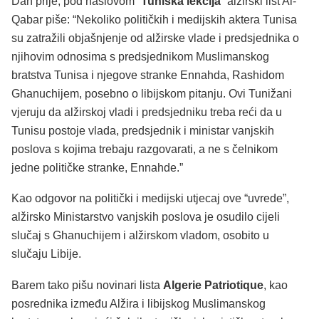
Dan prije, pod naslovom “
Tuniška lekcija
” alžirski list Al-
Qabar piše: “Nekoliko političkih i medijskih aktera Tunisa
su zatražili objašnjenje od alžirske vlade i predsjednika o
njihovim odnosima s predsjednikom Muslimanskog
bratstva Tunisa i njegove stranke Ennahda, Rashidom
Ghanuchijem, posebno o libijskom pitanju. Ovi Tunižani
vjeruju da alžirskoj vladi i predsjedniku treba reći da u
Tunisu postoje vlada, predsjednik i ministar vanjskih
poslova s kojima trebaju razgovarati, a ne s čelnikom
jedne političke stranke, Ennahde.”
Kao odgovor na politički i medijski utjecaj ove “uvrede”,
alžirsko Ministarstvo vanjskih poslova je osudilo cijeli
slučaj s Ghanuchijem i alžirskom vladom, osobito u
slučaju Libije.
Barem tako pišu novinari lista
Algerie Patriotique
, kao
posrednika između Alžira i libijskog Muslimanskog