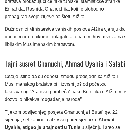
bratstva prokazujući čelnika tuniške islamističke stranke
Ennahda, Rashida Ghanuchija, koji je slobodno
propagirao svoje ciljeve na štetu Alžira.
Dužnosnici Ministarstva vanjskih poslova Alžira vjeruju da
oni ne moraju nikome polagati računa o njihovim vezama s
libijskim Muslimanskim bratstvom.
Tajni susret Ghanuchi, Ahmad Uyahia i Salabi
Ostaje istina da su odnosi između predsjednika Alžira i
Muslimanskog bratstva bili izvrsni još od početka
takozvanog “Arapskog proljeća”, iako Buteflika u Alžiru nije
dozvolio nikakva “događanja naroda”.
Tijekom posljednjeg posjeta Ghanuchija i Butefliqe, 22.
siječnja, šef kabineta alžirskog predsjednika,
Ahmad
Uyahia
,
stigao je u tajnosti u Tunis
u siječnju i sreo se