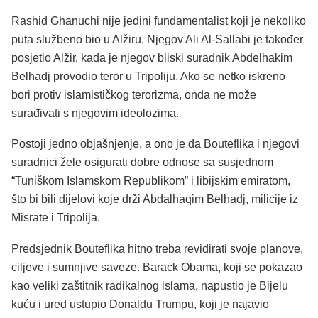
Rashid Ghanuchi nije jedini fundamentalist koji je nekoliko
puta službeno bio u Alžiru. Njegov Ali Al-Sallabi je također
posjetio Alžir, kada je njegov bliski suradnik Abdelhakim
Belhadj provodio teror u Tripoliju. Ako se netko iskreno
bori protiv islamističkog terorizma, onda ne može
surađivati s njegovim ideolozima.
Postoji jedno objašnjenje, a ono je da Bouteflika i njegovi
suradnici žele osigurati dobre odnose sa susjednom
“Tuniškom Islamskom Republikom” i libijskim emiratom,
što bi bili dijelovi koje drži Abdalhaqim Belhadj, milicije iz
Misrate i Tripolija.
Predsjednik Bouteflika hitno treba revidirati svoje planove,
ciljeve i sumnjive saveze. Barack Obama, koji se pokazao
kao veliki zaštitnik radikalnog islama, napustio je Bijelu
kuću i ured ustupio Donaldu Trumpu, koji je najavio