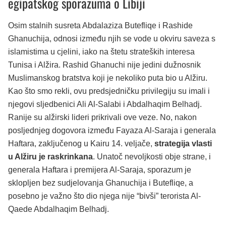
egipatskog sporazuma o Libiji
Osim stalnih susreta Abdalaziza Butefliqe i Rashide
Ghanuchija, odnosi između njih se vode u okviru saveza s
islamistima u cjelini, iako na štetu strateških interesa
Tunisa i Alžira. Rashid Ghanuchi nije jedini dužnosnik
Muslimanskog bratstva koji je nekoliko puta bio u Alžiru.
Kao što smo rekli, ovu predsjedničku privilegiju su imali i
njegovi sljedbenici Ali Al-Salabi i Abdalhaqim Belhadj.
Ranije su alžirski lideri prikrivali ove veze. No, nakon
posljednjeg dogovora između Fayaza Al-Saraja i generala
Haftara, zaključenog u Kairu 14. veljače,
strategija vlasti
u Alžiru je raskrinkana
. Unatoč nevoljkosti obje strane, i
generala Haftara i premijera Al-Saraja, sporazum je
sklopljen bez sudjelovanja Ghanuchija i Butefliqe, a
posebno je važno što dio njega nije “bivši” terorista Al-
Qaede Abdalhaqim Belhadj.