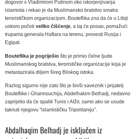
dogovor s Vladimirom Putinom oko iskorjenjivanja
islamista i rekao je da Muslimansko bratstvo smatra
terorističkom organizacijom. Bouteflika zna da će u Libiji
uskoro početi
veliko čišćenje
, a taj će posao, pomažući
trupama generala Haftara na terenu, provesti Rusija i
Egipat.
Bouteflika je pogriješio
što je primio čelne ljude
Muslimanskog bratstva, terorističke organizacije koja je
metastazirala diljem šireg Bliskog istoka.
Razlog sigurno nije zato što je bivši saveznik i prijatelj
Bouteflike i Ghannouchija, Abdelhakim Belhadj, nedavno
zaprijetio da će spaliti Tunis i Alžir, samo ako se usude
taknuti njegovu “islamističku Tripolitaniju”.
Abdalhaqim Belhadj je isključen iz