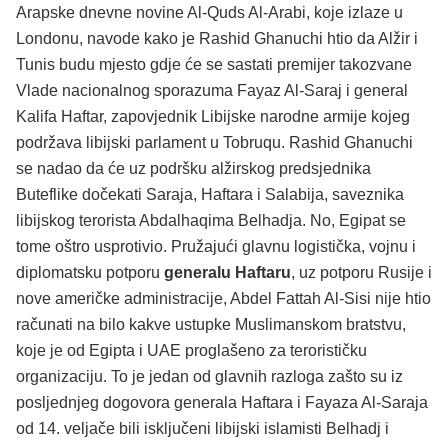
Arapske dnevne novine Al-Quds Al-Arabi, koje izlaze u
Londonu, navode kako je Rashid Ghanuchi htio da Alžir i
Tunis budu mjesto gdje će se sastati premijer takozvane
Vlade nacionalnog sporazuma Fayaz Al-Saraj i general
Kalifa Haftar, zapovjednik Libijske narodne armije kojeg
podržava libijski parlament u Tobruqu. Rashid Ghanuchi
se nadao da će uz podršku alžirskog predsjednika
Buteflike dočekati Saraja, Haftara i Salabija, saveznika
libijskog terorista Abdalhaqima Belhadja. No, Egipat se
tome oštro usprotivio. Pružajući glavnu logistička, vojnu i
diplomatsku potporu
generalu Haftaru
, uz potporu Rusije i
nove američke administracije, Abdel Fattah Al-Sisi nije htio
računati na bilo kakve ustupke Muslimanskom bratstvu,
koje je od Egipta i UAE proglašeno za terorističku
organizaciju. To je jedan od glavnih razloga zašto su iz
posljednjeg dogovora generala Haftara i Fayaza Al-Saraja
od 14. veljače bili isključeni libijski islamisti Belhadj i