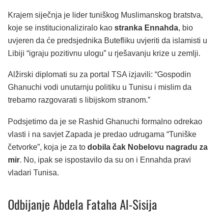
Krajem siječnja je lider tuniškog Muslimanskog bratstva,
koje se institucionaliziralo kao
stranka Ennahda
, bio
uvjeren da će predsjednika Butefliku uvjeriti da islamisti u
Libiji “igraju pozitivnu ulogu” u rješavanju krize u zemlji.
Alžirski diplomati su za portal TSA izjavili: “Gospodin
Ghanuchi vodi unutarnju politiku u Tunisu i mislim da
trebamo razgovarati s libijskom stranom.”
Podsjetimo da je se Rashid Ghanuchi formalno odrekao
vlasti i na savjet Zapada je predao udrugama “Tuniške
četvorke”, koja je za to
dobila čak Nobelovu nagradu za
mir
. No, ipak se ispostavilo da su on i Ennahda pravi
vladari Tunisa.
Odbijanje Abdela Fataha Al-Sisija