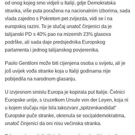
od onog kojeg smo vidjeli u Italiji, gdje Demokratska
stranka, više puta poražena na nacionalnim izborima, sada
vlada zajedno s Pokretom pet zvijezda, vidi se i na
europskoj razini. To je slučaj unatoč činjenici da je
talijanski PD s 40% pao na mizernih 23% glasova
podrške, ali sada daje predsjednika Europskog
parlamenta i jednog talijanskog povjerenika.
Paolo Gentiloni može biti cijenjena osoba u svijetu, ali je
još uvijek vođa stranke koja u Italiji godinama nije
pobijedila na narodnom glasanju.
U izvjesnom smislu Europa je kopirala put Italije. Čelnici
Europske unije, s izuzetkom Ursule von der Leyen, koja ni
u kojem slučaju nije bila takozvani „spitzenkandidat“
Europske puče stranke, okrenula se socijaldemokratima,
unatoč činjenici da oni nisu većinska stranka.