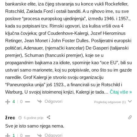
bankarske elite, iza čijeg stvaranja su konce vukli Rockefeller,
Rotschild, Zaklada Ford i ostali banditi. A u njihovo ime, su sve
poslove “procesa europskog ujedinjenja”, između 1946. i 1957.,
kada su potpisani tzv. Rimski ugovori, iza kulisa vršili ova 4
ključna čovjeka; grof Coudenhove-Kalergi, Jozef Hierominus
Retinger, Jean Monet i John Foster Dulles. Poslijeratni europski
političari, Adenauer, (njemački kancelar) De Gasperi (talijanski
premjer), Schuman (francuski premjer), koje se u
propagandnim bajkama za idiote, spominje kao “oce EU”, bili su
ustvari samo marionete, koj su potpisivale, ono što su im gazde
naredile. Grof Kalergi je stvorio svoju organizaciju
“Paneuropska unija” još 1923., a financirali su je Rotschild i
Warburg, U svojoj istoimenoj knjizi, Kalergi je tada
…
Čitaj više »
Odgovori
4
0
Pogledaj odgovore
(1)
žrec
6 godine prije
Sve je isto samo njega nema.
Odgovori
1
0