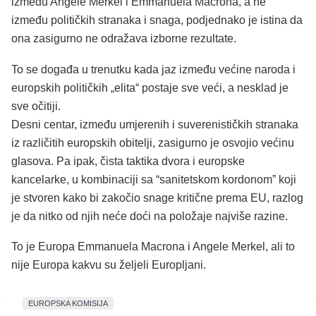
između Angele Merkel i Emmanuela Macrona, a ne
između političkih stranaka i snaga, podjednako je istina da
ona zasigurno ne odražava izborne rezultate.
To se događa u trenutku kada jaz između većine naroda i
europskih političkih „elita“ postaje sve veći, a nesklad je
sve očitiji.
Desni centar, između umjerenih i suverenističkih stranaka
iz različitih europskih obitelji, zasigurno je osvojio većinu
glasova. Pa ipak, čista taktika dvora i europske
kancelarke, u kombinaciji sa “sanitetskom kordonom” koji
je stvoren kako bi zakočio snage kritične prema EU, razlog
je da nitko od njih neće doći na položaje najviše razine.
To je Europa Emmanuela Macrona i Angele Merkel, ali to
nije Europa kakvu su željeli Europljani.
EUROPSKA KOMISIJA