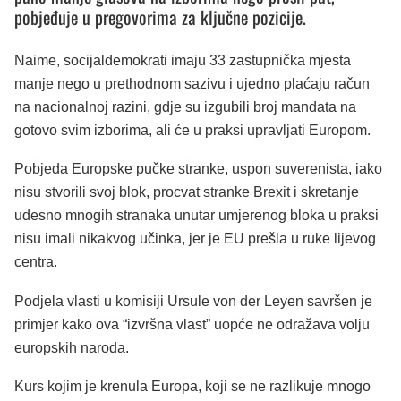
pobjeđuje u pregovorima za ključne pozicije.
Naime, socijaldemokrati imaju 33 zastupnička mjesta
manje nego u prethodnom sazivu i ujedno plaćaju račun
na nacionalnoj razini, gdje su izgubili broj mandata na
gotovo svim izborima, ali će u praksi upravljati Europom.
Pobjeda Europske pučke stranke, uspon suverenista, iako
nisu stvorili svoj blok, procvat stranke Brexit i skretanje
udesno mnogih stranaka unutar umjerenog bloka u praksi
nisu imali nikakvog učinka, jer je EU prešla u ruke lijevog
centra.
Podjela vlasti u komisiji Ursule von der Leyen savršen je
primjer kako ova “izvršna vlast” uopće ne odražava volju
europskih naroda.
Kurs kojim je krenula Europa, koji se ne razlikuje mnogo