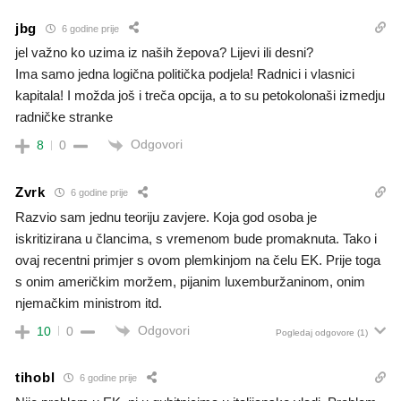
jbg
6 godine prije
jel važno ko uzima iz naših žepova? Lijevi ili desni?
Ima samo jedna logična politička podjela! Radnici i vlasnici
kapitala! I možda još i treča opcija, a to su petokolonaši izmedju
radničke stranke
Odgovori
8
0
Zvrk
6 godine prije
Razvio sam jednu teoriju zavjere. Koja god osoba je
iskritizirana u člancima, s vremenom bude promaknuta. Tako i
ovaj recentni primjer s ovom plemkinjom na čelu EK. Prije toga
s onim američkim moržem, pijanim luxemburžaninom, onim
njemačkim ministrom itd.
Odgovori
10
0
Pogledaj odgovore
(1)
tihobl
6 godine prije