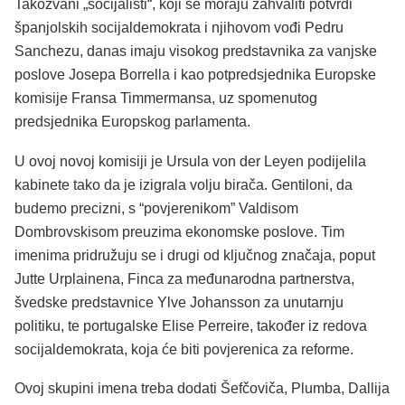
Takozvani „socijalisti“, koji se moraju zahvaliti potvrdi
španjolskih socijaldemokrata i njihovom vođi Pedru
Sanchezu, danas imaju visokog predstavnika za vanjske
poslove Josepa Borrella i kao potpredsjednika Europske
komisije Fransa Timmermansa, uz spomenutog
predsjednika Europskog parlamenta.
U ovoj novoj komisiji je Ursula von der Leyen podijelila
kabinete tako da je izigrala volju birača. Gentiloni, da
budemo precizni, s “povjerenikom” Valdisom
Dombrovskisom preuzima ekonomske poslove. Tim
imenima pridružuju se i drugi od ključnog značaja, poput
Jutte Urplainena, Finca za međunarodna partnerstva,
švedske predstavnice Ylve Johansson za unutarnju
politiku, te portugalske Elise Perreire, također iz redova
socijaldemokrata, koja će biti povjerenica za reforme.
Ovoj skupini imena treba dodati Šefčoviča, Plumba, Dallija