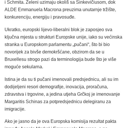
i Schmita. Zeleni uzimaju okoliš sa Sinkevičiusom, dok
ALDE Emmanuela Macrona preuzima unutarnje tržište,
konkurenciju, energiju i pravosuđe.
Ukratko, europski lijevo-liberalni blok je zaposjeo sva
ključna mjesta u strukturi Europske unije, iako su većinska
stranka u Europskom parlamentu „pučani“, što bi bio
novorijek za bivše demokršćane, obzirom da se u
Bruxellesu strogo pazi da terminologija bude što je više
moguće sekularna.
Istina je da su ti pučani imenovali predsjednicu, ali su im
dodijeljeni resori demografije, inovacija, proračuna,
zdravstva i trgovine, a jedina utjeha Grčkoj je imenovanje
Margaritis Schinas za potpredsjednicu delegiranu za
imigracije.
Ako je jasno da je ova Europska komisija rezultat pakta