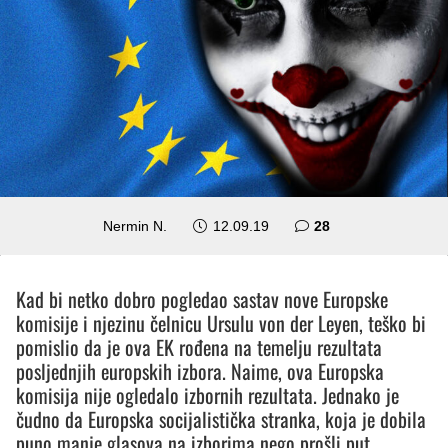
komentara
Nermin N.
12.09.19
28
Kad bi netko dobro pogledao sastav nove Europske
komisije i njezinu čelnicu Ursulu von der Leyen, teško bi
pomislio da je ova EK rođena na temelju rezultata
posljednjih europskih izbora. Naime, ova Europska
komisija nije ogledalo izbornih rezultata. Jednako je
čudno da Europska socijalistička stranka, koja je dobila
puno manje glasova na izborima nego prošli put,