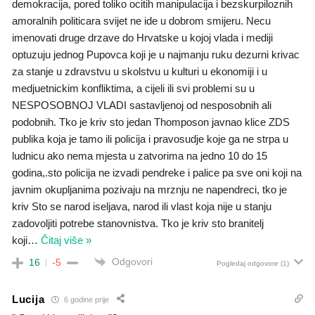
demokracija, pored toliko ocitih manipulacija i bezskurpiloznih
amoralnih politicara svijet ne ide u dobrom smijeru. Necu
imenovati druge drzave do Hrvatske u kojoj vlada i mediji
optuzuju jednog Pupovca koji je u najmanju ruku dezurni krivac
za stanje u zdravstvu u skolstvu u kulturi u ekonomiji i u
medjuetnickim konfliktima, a cijeli ili svi problemi su u
NESPOSOBNOJ VLADI sastavljenoj od nesposobnih ali
podobnih. Tko je kriv sto jedan Thomposon javnao klice ZDS
publika koja je tamo ili policija i pravosudje koje ga ne strpa u
ludnicu ako nema mjesta u zatvorima na jedno 10 do 15
godina,.sto policija ne izvadi pendreke i palice pa sve oni koji na
javnim okupljanima pozivaju na mrznju ne napendreci, tko je
kriv Sto se narod iseljava, narod ili vlast koja nije u stanju
zadovoljiti potrebe stanovnistva. Tko je kriv sto branitelj
koji
…
Čitaj više »
Odgovori
16
-5
Pogledaj odgovore
(1)
Lucija
6 godine prije