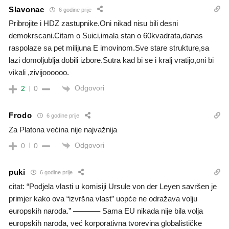
Slavonac
6 godine prije
Pribrojite i HDZ zastupnike.Oni nikad nisu bili desni
demokrscani.Citam o Suici,imala stan o 60kvadrata,danas
raspolaze sa pet milijuna E imovinom.Sve stare strukture,sa
lazi domoljublja dobili izbore.Sutra kad bi se i kralj vratijo,oni bi
vikali ,zivijoooooo.
Odgovori
2
0
Frodo
6 godine prije
Za Platona većina nije najvažnija
Odgovori
0
0
puki
6 godine prije
citat: “Podjela vlasti u komisiji Ursule von der Leyen savršen je
primjer kako ova “izvršna vlast” uopće ne odražava volju
europskih naroda.” ———– Sama EU nikada nije bila volja
europskih naroda, već korporativna tvorevina globalističke