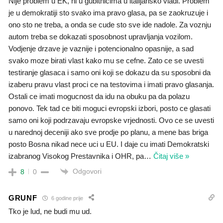
Nije problem u EK, ni u gubitnicima u italijansko vladi. Problem
je u demokratiji sto svako ima pravo glasa, pa se zaokruzuje i
ono sto ne treba, a onda se cude sto sve ide nadole. Za voznju
autom treba se dokazati sposobnost upravljanja vozilom.
Vodjenje drzave je vaznije i potencionalno opasnije, a sad
svako moze birati vlast kako mu se cefne. Zato ce se uvesti
testiranje glasaca i samo oni koji se dokazu da su sposobni da
izaberu pravu vlast proci ce na testovima i imati pravo glasanja.
Ostali ce imati mogucnost da idu na obuku pa da polazu
ponovo. Tek tad ce biti moguci evropski izbori, posto ce glasati
samo oni koji podrzavaju evropske vrjednosti. Ovo ce se uvesti
u narednoj deceniji ako sve prodje po planu, a mene bas briga
posto Bosna nikad nece uci u EU. I daje cu imati Demokratski
izabranog Visokog Prestavnika i OHR, pa
…
Čitaj više »
Odgovori
8
0
GRUNF
6 godine prije
Tko je lud, ne budi mu ud.