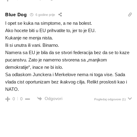
Blue Dog
6 godine prije
I opet se kuka na simptome, a ne na bolest.
Ako hocete biti u EU prihvatite to, jer to je EU.
Kukanje ne menja nista.
Ili si unutra ili vani. Binarno.
Namera sa EU je bila da se stvori federacija bez da se to kaze
pucanstvu. Zato je namerno stvorena sa „manjkom
demokratije“, inace ne bi islo.
Sa odlaskom Junckera i Merkelove nema ni toga vise. Sada
vlada cist oportunizam bez ikakvog cilja. Relikt proslosti kao i
NATO.
Odgovori
0
0
Pogledaj odgovore
(1)