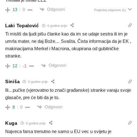
Odgovori
13
0
Pogledaj odgovore
(1)
Laki Topalović
6 godine prije
Ti misliš da ljudi pišu članke kao da im se udaje sestra ili im je
umrla mater, ne daj Bože… Svašta. Čista informacija da je EK ,
makinacijama Merkel i Macrona, okupirana od gubitničke
stranke.
Odgovori
12
-1
Siniša
6 godine prije
Ili…pučke (vjerovatno to znači građanske) stranke varaju svoje
glasače, pre će biti da je to.
Odgovori
8
0
Kuga
6 godine prije
Najveca farsa trenutno ne samo u EU vec u svijetu je