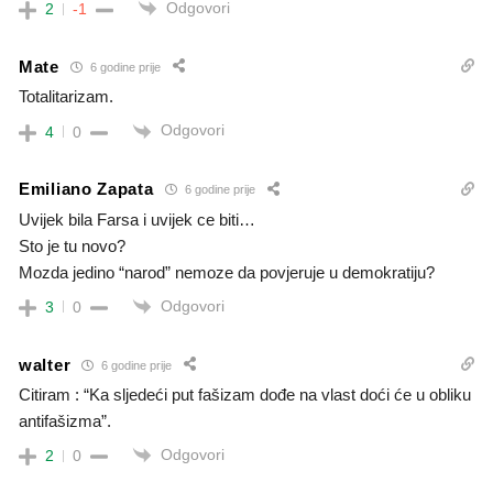
Odgovori
2
-1
Mate
6 godine prije
Totalitarizam.
Odgovori
4
0
Emiliano Zapata
6 godine prije
Uvijek bila Farsa i uvijek ce biti…
Sto je tu novo?
Mozda jedino “narod” nemoze da povjeruje u demokratiju?
Odgovori
3
0
walter
6 godine prije
Citiram : “Ka sljedeći put fašizam dođe na vlast doći će u obliku
antifašizma”.
Odgovori
2
0