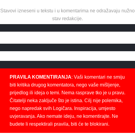
Stavovi izneseni u tekstu i u komentarima ne odražavaju nužno
stav redakcije.
PRAVILA KOMENTIRANJA
: Vaši komentari ne smiju
biti kritika drugog komentatora, nego vaše mišljenje,
prijedlog ili ideja o temi. Nema rasprave tko je u pravu.
Čitatelji neka zaključe što je istina. Cilj nije polemika,
nego napredak svih Logičara. Inspiracija, umjesto
uvjeravanja. Ako nemate ideju, ne komentirajte. Ne
budete li respektirali pravila, biti će te blokirani.