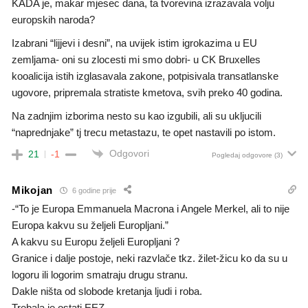
KADA je, makar mjesec dana, ta tvorevina izrazavala volju
europskih naroda?
Izabrani “lijjevi i desni”, na uvijek istim igrokazima u EU
zemljama- oni su zlocesti mi smo dobri- u CK Bruxelles
kooalicija istih izglasavala zakone, potpisivala transatlanske
ugovore, pripremala stratiste kmetova, svih preko 40 godina.
Na zadnjim izborima nesto su kao izgubili, ali su ukljucili
“naprednjake” tj trecu metastazu, te opet nastavili po istom.
Odgovori
21
-1
Pogledaj odgovore
(3)
Mikojan
6 godine prije
-“To je Europa Emmanuela Macrona i Angele Merkel, ali to nije
Europa kakvu su željeli Europljani.”
A kakvu su Europu željeli Europljani ?
Granice i dalje postoje, neki razvlače tkz. žilet-žicu ko da su u
logoru ili logorim smatraju drugu stranu.
Dakle ništa od slobode kretanja ljudi i roba.
Trebala je ostati EEZ