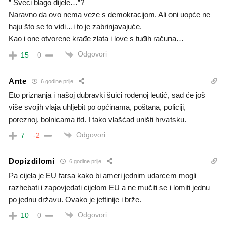
” Sveci blago dijele…”?
Naravno da ovo nema veze s demokracijom. Ali oni uopće ne
haju što se to vidi…i to je zabrinjavajuće.
Kao i one otvorene krađe zlata i love s tuđih računa…
Odgovori
15
0
Ante
6 godine prije
Eto priznanja i našoj dubravki šuici rođenoj leutić, sad će još
više svojih vlaja uhljebit po općinama, poštana, policiji,
poreznoj, bolnicama itd. I tako vlašćad uništi hrvatsku.
Odgovori
7
-2
Dopizdilomi
6 godine prije
Pa cijela je EU farsa kako bi ameri jednim udarcem mogli
razhebati i zapovjedati cijelom EU a ne mučiti se i lomiti jednu
po jednu državu. Ovako je jeftinije i brže.
Odgovori
10
0