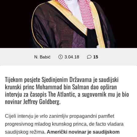
komentara
N. Babić
3.04.18
15
Tijekom posjete Sjedinjenim Državama je saudijski
krunski princ Mohammad bin Salman dao opširan
intervju za časopis The Atlantic, a sugovornik mu je bio
novinar Jeffrey Goldberg.
Cijeli intervju je vrlo zanimljiv propagandni pamflet
progresivnog mladog krunskog princa, de facto vladara
saudijskog režima.
Američki novinar je saudijskom