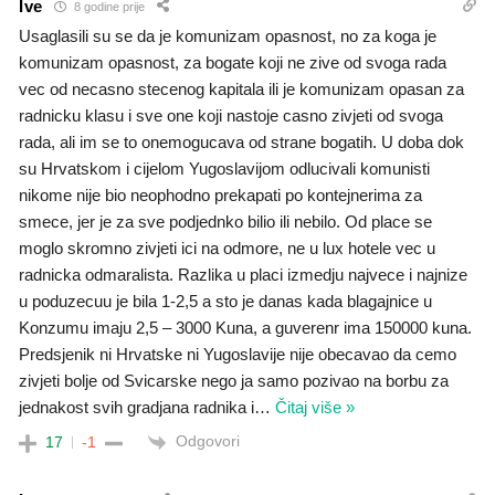
Ive
8 godine prije
Usaglasili su se da je komunizam opasnost, no za koga je
komunizam opasnost, za bogate koji ne zive od svoga rada
vec od necasno stecenog kapitala ili je komunizam opasan za
radnicku klasu i sve one koji nastoje casno zivjeti od svoga
rada, ali im se to onemogucava od strane bogatih. U doba dok
su Hrvatskom i cijelom Yugoslavijom odlucivali komunisti
nikome nije bio neophodno prekapati po kontejnerima za
smece, jer je za sve podjednko bilio ili nebilo. Od place se
moglo skromno zivjeti ici na odmore, ne u lux hotele vec u
radnicka odmaralista. Razlika u placi izmedju najvece i najnize
u poduzecuu je bila 1-2,5 a sto je danas kada blagajnice u
Konzumu imaju 2,5 – 3000 Kuna, a guverenr ima 150000 kuna.
Predsjenik ni Hrvatske ni Yugoslavije nije obecavao da cemo
zivjeti bolje od Svicarske nego ja samo pozivao na borbu za
jednakost svih gradjana radnika i
…
Čitaj više »
Odgovori
17
-1