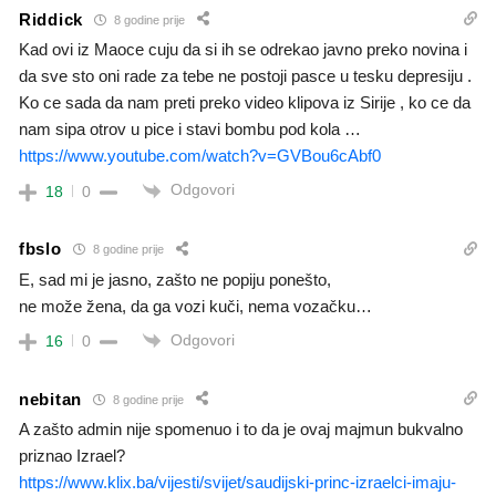
Riddick
8 godine prije
Kad ovi iz Maoce cuju da si ih se odrekao javno preko novina i
da sve sto oni rade za tebe ne postoji pasce u tesku depresiju .
Ko ce sada da nam preti preko video klipova iz Sirije , ko ce da
nam sipa otrov u pice i stavi bombu pod kola …
https://www.youtube.com/watch?v=GVBou6cAbf0
Odgovori
18
0
fbslo
8 godine prije
E, sad mi je jasno, zašto ne popiju ponešto,
ne može žena, da ga vozi kuči, nema vozačku…
Odgovori
16
0
nebitan
8 godine prije
A zašto admin nije spomenuo i to da je ovaj majmun bukvalno
priznao Izrael?
https://www.klix.ba/vijesti/svijet/saudijski-princ-izraelci-imaju-