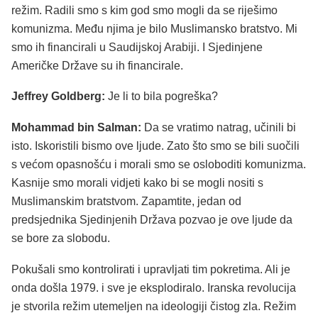
režim. Radili smo s kim god smo mogli da se riješimo
komunizma. Među njima je bilo Muslimansko bratstvo. Mi
smo ih financirali u Saudijskoj Arabiji. I Sjedinjene
Američke Države su ih financirale.
Jeffrey Goldberg:
Je li to bila pogreška?
Mohammad bin Salman:
Da se vratimo natrag, učinili bi
isto. Iskoristili bismo ove ljude. Zato što smo se bili suočili
s većom opasnošću i morali smo se osloboditi komunizma.
Kasnije smo morali vidjeti kako bi se mogli nositi s
Muslimanskim bratstvom. Zapamtite, jedan od
predsjednika Sjedinjenih Država pozvao je ove ljude da
se bore za slobodu.
Pokušali smo kontrolirati i upravljati tim pokretima. Ali je
onda došla 1979. i sve je eksplodiralo. Iranska revolucija
je stvorila režim utemeljen na ideologiji čistog zla. Režim