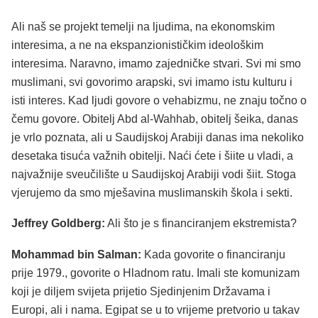
Ali naš se projekt temelji na ljudima, na ekonomskim
interesima, a ne na ekspanzionističkim ideološkim
interesima. Naravno, imamo zajedničke stvari. Svi mi smo
muslimani, svi govorimo arapski, svi imamo istu kulturu i
isti interes. Kad ljudi govore o vehabizmu, ne znaju točno o
čemu govore. Obitelj Abd al-Wahhab, obitelj šeika, danas
je vrlo poznata, ali u Saudijskoj Arabiji danas ima nekoliko
desetaka tisuća važnih obitelji. Naći ćete i šiite u vladi, a
najvažnije sveučilište u Saudijskoj Arabiji vodi šiit. Stoga
vjerujemo da smo mješavina muslimanskih škola i sekti.
Jeffrey Goldberg:
Ali što je s financiranjem ekstremista?
Mohammad bin Salman:
Kada govorite o financiranju
prije 1979., govorite o Hladnom ratu. Imali ste komunizam
koji je diljem svijeta prijetio Sjedinjenim Državama i
Europi, ali i nama. Egipat se u to vrijeme pretvorio u takav