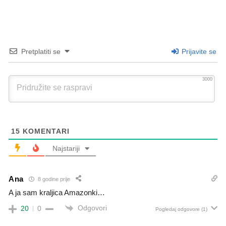
Pretplatiti se
Prijavite se
3000
15
KOMENTARI
Najstariji
Ana
8 godine prije
A ja sam kraljica Amazonki…
Odgovori
20
0
Pogledaj odgovore
(1)