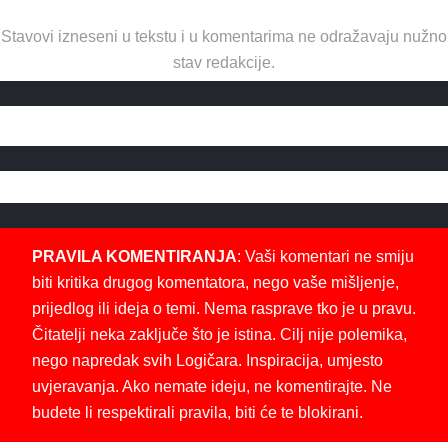
Stavovi izneseni u tekstu i u komentarima ne odražavaju nužno
stav redakcije.
PRAVILA KOMENTIRANJA
: Vaši komentari ne smiju
biti kritika drugog komentatora, nego vaše mišljenje,
prijedlog ili ideja o temi. Nema rasprave tko je u pravu.
Čitatelji neka zaključe što je istina. Cilj nije polemika,
nego napredak svih Logičara. Inspiracija, umjesto
uvjeravanja. Ako nemate ideju, ne komentirajte. Ne
budete li respektirali pravila, biti će te blokirani.