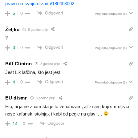
pravo-na-svoju-drzavu/180403002
Odgovori
5
0
Pogledaj odgovore
(1)
Željko
8 godine prije
?
Odgovori
3
0
Pogledaj odgovore
(1)
Bill Clinton
8 godine prije
Jest Lik lafčina, što jest jest!
Odgovori
4
0
Pogledaj odgovore
(1)
EU dismr
8 godine prije
Eto, ni ja ne znam šta je to vehabizam, al’ znam koji smrdljivci
nose kafanski stolnjak i kabl od pegle na glavi …
Odgovori
14
0