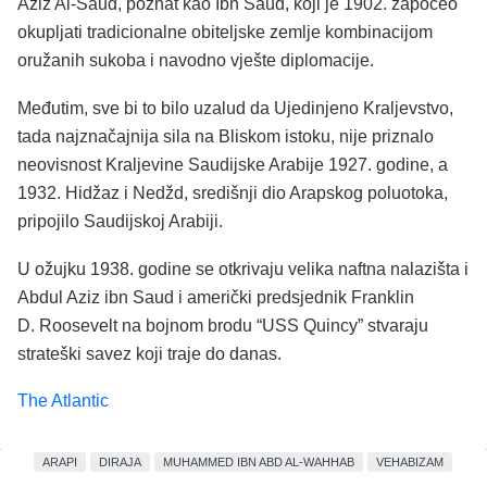
Aziz Al-Saud, poznat kao Ibn Saud, koji je 1902. započeo
okupljati tradicionalne obiteljske zemlje kombinacijom
oružanih sukoba i navodno vješte diplomacije.
Međutim, sve bi to bilo uzalud da Ujedinjeno Kraljevstvo,
tada najznačajnija sila na Bliskom istoku, nije priznalo
neovisnost Kraljevine Saudijske Arabije 1927. godine, a
1932. Hidžaz i Nedžd, središnji dio Arapskog poluotoka,
pripojilo Saudijskoj Arabiji.
U ožujku 1938. godine se otkrivaju velika naftna nalazišta i
Abdul Aziz ibn Saud i američki predsjednik Franklin
D. Roosevelt na bojnom brodu “USS Quincy” stvaraju
strateški savez koji traje do danas.
The Atlantic
ARAPI
DIRAJA
MUHAMMED IBN ABD AL-WAHHAB
VEHABIZAM