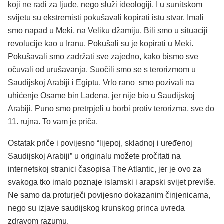
koji ne radi za ljude, nego služi ideologiji. I u sunitskom
svijetu su ekstremisti pokušavali kopirati istu stvar. Imali
smo napad u Meki, na Veliku džamiju. Bili smo u situaciji
revolucije kao u Iranu. Pokušali su je kopirati u Meki.
Pokušavali smo zadržati sve zajedno, kako bismo sve
očuvali od urušavanja. Suočili smo se s terorizmom u
Saudijskoj Arabiji i Egiptu. Vrlo rano smo pozivali na
uhićenje Osame bin Ladena, jer nije bio u Saudijskoj
Arabiji. Puno smo pretrpjeli u borbi protiv terorizma, sve do
11. rujna. To vam je priča.
Ostatak priče i povijesno “lijepoj, skladnoj i uređenoj
Saudijskoj Arabiji” u originalu možete pročitati na
internetskoj stranici časopisa The Atlantic, jer je ovo za
svakoga tko imalo poznaje islamski i arapski svijet previše.
Ne samo da proturječi povijesno dokazanim činjenicama,
nego su izjave saudijskog krunskog princa uvreda
zdravom razumu.