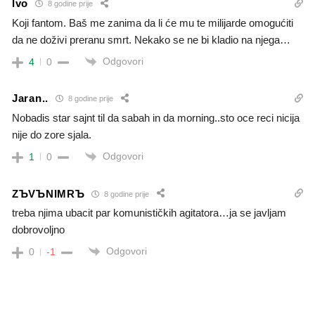
Ivo
8 godine prije
Koji fantom. Baš me zanima da li će mu te milijarde omogućiti
da ne doživi preranu smrt. Nekako se ne bi kladio na njega…
Odgovori
4
0
Jaran..
8 godine prije
Nobadis star sajnt til da sabah in da morning..sto oce reci nicija
nije do zore sjala.
Odgovori
1
0
ZЪVЪNIMRЪ
8 godine prije
treba njima ubacit par komunističkih agitatora…ja se javljam
dobrovoljno
Odgovori
0
-1