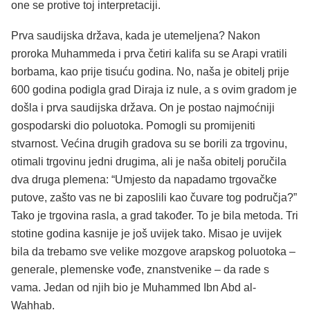
one se protive toj interpretaciji.
Prva saudijska država, kada je utemeljena? Nakon
proroka Muhammeda i prva četiri kalifa su se Arapi vratili
borbama, kao prije tisuću godina. No, naša je obitelj prije
600 godina podigla grad Diraja iz nule, a s ovim gradom je
došla i prva saudijska država. On je postao najmoćniji
gospodarski dio poluotoka. Pomogli su promijeniti
stvarnost. Većina drugih gradova su se borili za trgovinu,
otimali trgovinu jedni drugima, ali je naša obitelj poručila
dva druga plemena: “Umjesto da napadamo trgovačke
putove, zašto vas ne bi zaposlili kao čuvare tog područja?”
Tako je trgovina rasla, a grad također. To je bila metoda. Tri
stotine godina kasnije je još uvijek tako. Misao je uvijek
bila da trebamo sve velike mozgove arapskog poluotoka –
generale, plemenske vođe, znanstvenike – da rade s
vama. Jedan od njih bio je Muhammed Ibn Abd al-
Wahhab.