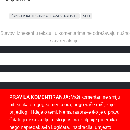
ŠANGAJSKA ORGANIZACIJA ZA SURADNJU
SCO
Stavovi izneseni u tekstu i u komentarima ne odražavaju nužno
stav redakcije.
PRAVILA KOMENTIRANJA
: Vaši komentari ne smiju
biti kritika drugog komentatora, nego vaše mišljenje,
prijedlog ili ideja o temi. Nema rasprave tko je u pravu.
Čitatelji neka zaključe što je istina. Cilj nije polemika,
nego napredak svih Logičara. Inspiracija, umjesto