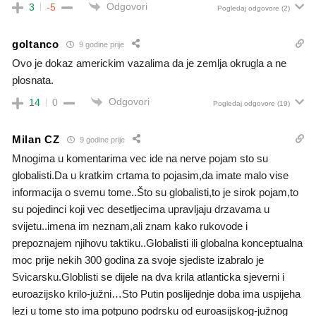
Odgovori
3
-5
Pogledaj odgovore
(2)
goltanco
9 godine prije
Ovo je dokaz americkim vazalima da je zemlja okrugla a ne
plosnata.
Odgovori
14
0
Pogledaj odgovore
(19)
Milan CZ
9 godine prije
Mnogima u komentarima vec ide na nerve pojam sto su
globalisti.Da u kratkim crtama to pojasim,da imate malo vise
informacija o svemu tome..Što su globalisti,to je sirok pojam,to
su pojedinci koji vec desetljecima upravljaju drzavama u
svijetu..imena im neznam,ali znam kako rukovode i
prepoznajem njihovu taktiku..Globalisti ili globalna konceptualna
moc prije nekih 300 godina za svoje sjediste izabralo je
Svicarsku.Globlisti se dijele na dva krila atlanticka sjeverni i
euroazijsko krilo-južni…Sto Putin poslijednje doba ima uspijeha
lezi u tome sto ima potpuno podrsku od euroasijskog-južnog