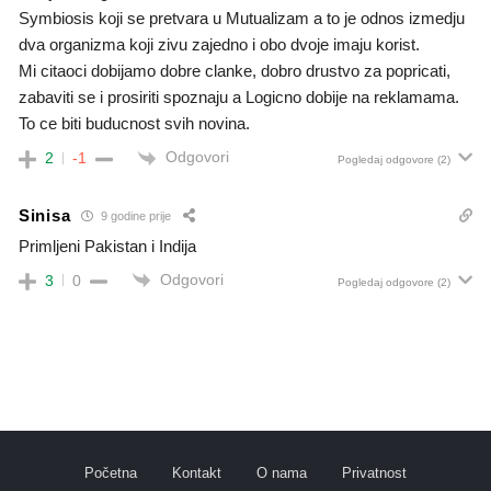
Symbiosis koji se pretvara u Mutualizam a to je odnos izmedju
dva organizma koji zivu zajedno i obo dvoje imaju korist.
Mi citaoci dobijamo dobre clanke, dobro drustvo za popricati,
zabaviti se i prosiriti spoznaju a Logicno dobije na reklamama.
To ce biti buducnost svih novina.
Odgovori
2
-1
Pogledaj odgovore
(2)
Sinisa
9 godine prije
Primljeni Pakistan i Indija
Odgovori
3
0
Pogledaj odgovore
(2)
Početna
Kontakt
O nama
Privatnost