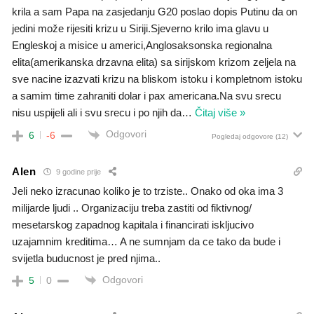
krila a sam Papa na zasjedanju G20 poslao dopis Putinu da on
jedini može rijesiti krizu u Siriji.Sjeverno krilo ima glavu u
Engleskoj a misice u americi,Anglosaksonska regionalna
elita(amerikanska drzavna elita) sa sirijskom krizom zeljela na
sve nacine izazvati krizu na bliskom istoku i kompletnom istoku
a samim time zahraniti dolar i pax americana.Na svu srecu
nisu uspijeli ali i svu srecu i po njih da
…
Čitaj više »
Odgovori
6
-6
Pogledaj odgovore
(12)
Alen
9 godine prije
Jeli neko izracunao koliko je to trziste.. Onako od oka ima 3
milijarde ljudi .. Organizaciju treba zastiti od fiktivnog/
mesetarskog zapadnog kapitala i financirati iskljucivo
uzajamnim kreditima… A ne sumnjam da ce tako da bude i
svijetla buducnost je pred njima..
Odgovori
5
0