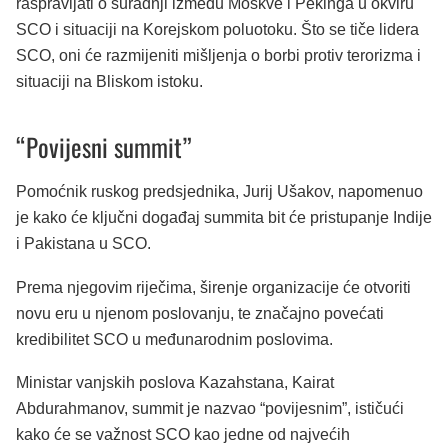
raspravljati o suradnji između Moskve i Pekinga u okviru
SCO i situaciji na Korejskom poluotoku. Što se tiče lidera
SCO, oni će razmijeniti mišljenja o borbi protiv terorizma i
situaciji na Bliskom istoku.
“Povijesni summit”
Pomoćnik ruskog predsjednika, Jurij Ušakov, napomenuo
je kako će ključni događaj summita bit će pristupanje Indije
i Pakistana u SCO.
Prema njegovim riječima, širenje organizacije će otvoriti
novu eru u njenom poslovanju, te značajno povećati
kredibilitet SCO u međunarodnim poslovima.
Ministar vanjskih poslova Kazahstana, Kairat
Abdurahmanov, summit je nazvao “povijesnim”, ističući
kako će se važnost SCO kao jedne od najvećih