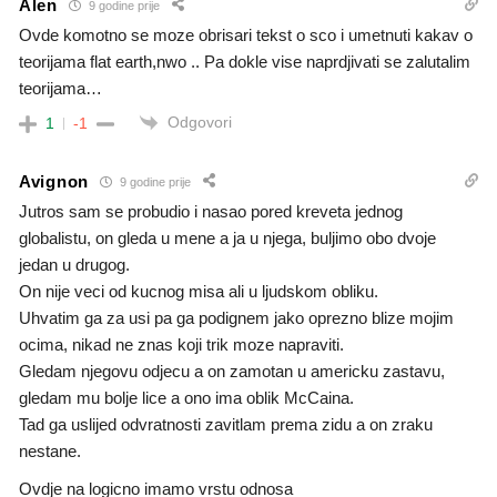
Alen
9 godine prije
Ovde komotno se moze obrisari tekst o sco i umetnuti kakav o
teorijama flat earth,nwo .. Pa dokle vise naprdjivati se zalutalim
teorijama…
Odgovori
1
-1
Avignon
9 godine prije
Jutros sam se probudio i nasao pored kreveta jednog
globalistu, on gleda u mene a ja u njega, buljimo obo dvoje
jedan u drugog.
On nije veci od kucnog misa ali u ljudskom obliku.
Uhvatim ga za usi pa ga podignem jako oprezno blize mojim
ocima, nikad ne znas koji trik moze napraviti.
Gledam njegovu odjecu a on zamotan u americku zastavu,
gledam mu bolje lice a ono ima oblik McCaina.
Tad ga uslijed odvratnosti zavitlam prema zidu a on zraku
nestane.
Ovdje na logicno imamo vrstu odnosa