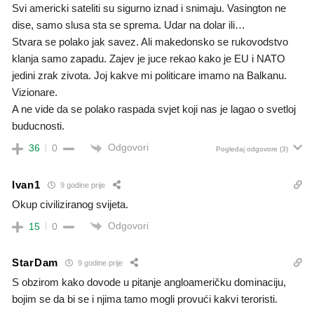
Svi americki sateliti su sigurno iznad i snimaju. Vasington ne
dise, samo slusa sta se sprema. Udar na dolar ili…
Stvara se polako jak savez. Ali makedonsko se rukovodstvo
klanja samo zapadu. Zajev je juce rekao kako je EU i NATO
jedini zrak zivota. Joj kakve mi politicare imamo na Balkanu.
Vizionare.
A ne vide da se polako raspada svjet koji nas je lagao o svetloj
buducnosti.
Odgovori
36
0
Pogledaj odgovore
(3)
Ivan1
9 godine prije
Okup civiliziranog svijeta.
Odgovori
15
0
StarDam
9 godine prije
S obzirom kako dovode u pitanje angloameričku dominaciju,
bojim se da bi se i njima tamo mogli provući kakvi teroristi.