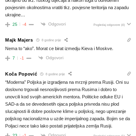
ukrajinu od tkz. ruskog utjecaja a nakon toga u određenim
povjesnim okolnostima vratiti tkz. povjesne teritorija na zapadu
ukrajine…
Odgovori
25
-4
Pogledaj odgovore
(4)
Majk Majers
8 godine prije
Nema to “ako”. Morat ce birat izmedju Kieva i Moskve.
Odgovori
7
-1
Koča Popović
8 godine prije
“Moderna” Poljska je izgradjena na mrznji prema Rusiji. Oni su
doslovno trgovali nesnosljivosti prema Rusima i dobro to
unovcili kod svojih americkih mentora. Politicke odluke EU i
SAD-a da se devedesetih ojaca poljska privreda nisu plod
slucajnosti ili dobre poslovne klime u poljskoj, nego uprezanje
poljskog nacionalizma u uzde imperijalnog zapada. Bojim se da
Poljaci nece tako lako postati prijateljska zemlja Rusiji.
Odgovori
23
-1
Pogledaj odgovore
(1)