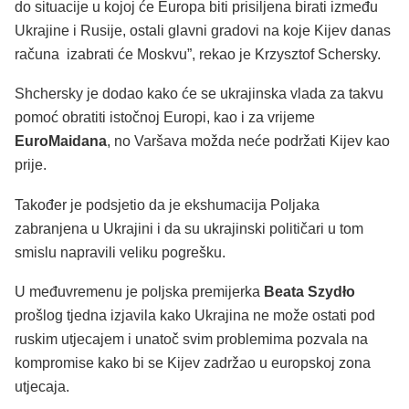
do situacije u kojoj će Europa biti prisiljena birati između
Ukrajine i Rusije, ostali glavni gradovi na koje Kijev danas
računa izabrati će Moskvu”, rekao je Krzysztof Schersky.
Shchersky je dodao kako će se ukrajinska vlada za takvu
pomoć obratiti istočnoj Europi, kao i za vrijeme
EuroMaidana
, no Varšava možda neće podržati Kijev kao
prije.
Također je podsjetio da je ekshumacija Poljaka
zabranjena u Ukrajini i da su ukrajinski političari u tom
smislu napravili veliku pogrešku.
U međuvremenu je poljska premijerka
Beata Szydło
prošlog tjedna izjavila kako Ukrajina ne može ostati pod
ruskim utjecajem i unatoč svim problemima pozvala na
kompromise kako bi se Kijev zadržao u europskoj zona
utjecaja.