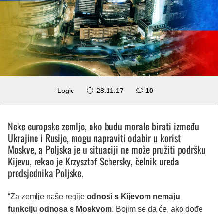
komentara
Logic
28.11.17
10
Neke europske zemlje, ako budu morale birati između
Ukrajine i Rusije, mogu napraviti odabir u korist
Moskve, a Poljska je u situaciji ne može pružiti podršku
Kijevu, rekao je Krzysztof Schersky, čelnik ureda
predsjednika Poljske.
“Za zemlje naše regije
odnosi s Kijevom nemaju
funkciju odnosa s Moskvom
. Bojim se da će, ako dođe