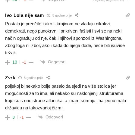
Ivo Lola nije sam
8 godine prije
Postalo je preočito kako Ukrajinom ne vladaju nikakvi
demokrati, nego punokrvni i prikriveni fašisti i svi se na neki
način ograđuju od nje, čak i njihovi sponzori iz Washingtona.
Zbog toga ni izbor, ako i kada do njega dođe, neće biti isuviše
težak.
Odgovori
10
-1
Zvrk
8 godine prije
poljskoj bi nekako bolje pasalo da sjedi na više stolica jer
mogućnosti za to ima. ali nekako su naklonjeniji strukturama
koje su s one strane atlantika, a imam sumnju i na jednu malu
državicu na takozvanoj čizmi.
Odgovori
3
-1