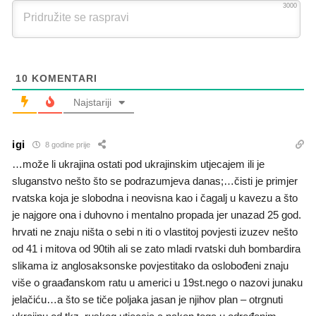
3000
10
KOMENTARI
Najstariji
igi
8 godine prije
…može li ukrajina ostati pod ukrajinskim utjecajem ili je
sluganstvo nešto što se podrazumjeva danas;…čisti je primjer
rvatska koja je slobodna i neovisna kao i čagalj u kavezu a što
je najgore ona i duhovno i mentalno propada jer unazad 25 god.
hrvati ne znaju ništa o sebi n iti o vlastitoj povjesti izuzev nešto
od 41 i mitova od 90tih ali se zato mladi rvatski duh bombardira
slikama iz anglosaksonske povjestitako da oslobođeni znaju
više o graađanskom ratu u americi u 19st.nego o nazovi junaku
jelačiću…a što se tiče poljaka jasan je njihov plan – otrgnuti