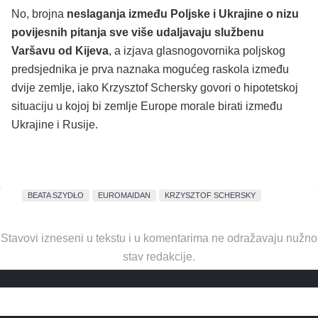
No, brojna
neslaganja između Poljske i Ukrajine o nizu
povijesnih pitanja sve više udaljavaju službenu
Varšavu od Kijeva
, a izjava glasnogovornika poljskog
predsjednika je prva naznaka mogućeg raskola između
dvije zemlje, iako Krzysztof Schersky govori o hipotetskoj
situaciju u kojoj bi zemlje Europe morale birati između
Ukrajine i Rusije.
BEATA SZYDŁO
EUROMAIDAN
KRZYSZTOF SCHERSKY
Stavovi izneseni u tekstu i u komentarima ne odražavaju nužno
stav redakcije.