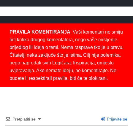
PRAVILA KOMENTIRANJA
: Vaši komentari ne smiju
biti kritika drugog komentatora, nego vaše mišljenje,
prijedlog ili ideja o temi. Nema rasprave tko je u pravu.
Čitatelji neka zaključe što je istina. Cilj nije polemika,
nego napredak svih Logičara. Inspiracija, umjesto
uvjeravanja. Ako nemate ideju, ne komentirajte. Ne
budete li respektirali pravila, biti će te blokirani.
Pretplatiti se
Prijavite se