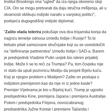
Institut Brookings ima “ugled” da iza njega otvoreno stoji
CIA. Oni se mogu pretvarati da daju stručna mišljenja, ali u
stvarnosti oblikuju indijski narativ u vanjskoj politici”,
podsjeća dugogodišnji indijski diplomat.
“
Zašto vlada tolerira
pokušaje ova dva trojanska konja da
nagrizu temelje odnosa između Indije i Rusije? To bi
trebalo pitati samozvane stručnjake koji su se usredotočili
na “definiranje partnerstva” između Indije i SAD-a. Barem
je predsjednik Vladimir Putin uvijek bio iskren prijatelj
Indije. Može li se to reći za Trumpa? Pa, tom čovjeku nije
ni stalo da uputi pozivnicu Modiju da posjeti Bijelu kuću.
Koji je njegov problem s Modijem? Zašto on postupa s
indijskim premijerom kao da nije ni iz jedne kaste?
Premijer Vijetnama je bio u Bijeloj kući. Trump je ugostio
predsjednika Kine, premijera Japana i premijera Australije.
Potom i predsjednika Filipina, novoizabranog
predsjednika Južne Koreje i premijere Tajlanda i