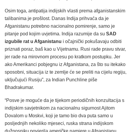
Osim toga, antipatija indijskih vlasti prema afganistanskim
talibanima je prošlost. Danas Indija prihvaća da je
Afganistanu potrebno nacionalno pomirenje, samo je
pitanje pod kojim uvjetima. Indija razumije da su
SAD
izgubile rat u Afganistanu
i očajnički pokušavaju odbiti
priznati poraz, baš kao u Vijetnamu. Rusi rade pravu stvar,
jer rade na mirovnom procesu po kratkom postupku. Jer
ako Amerikanci pobjegnu iz Afganistana, za što su itekako
sposobni, situacija iz te zemlje će se preliti na cijelu regiju,
uključujući Rusiju”, za Indian Punchline piše
Bhadrakumar.
“Posve je moguće da je tijekom periodičnih konzultacija s
indijskim savjetnikom za nacionalnu sigurnost Ajitom
Dovalom u Moskvi, koji je tamo bio dva puta samo u
posljednjih nekoliko mjeseci, ruska strana indijskom
dužnosniku povjerila američke namjere u Afganistanu,