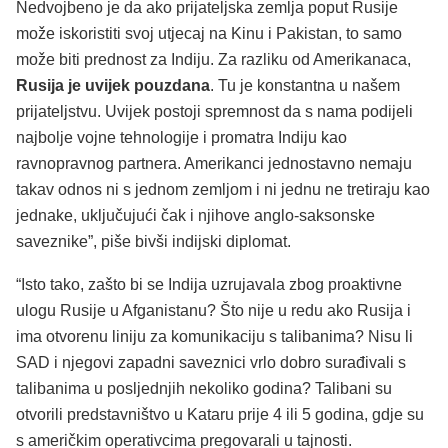
Nedvojbeno je da ako prijateljska zemlja poput Rusije
može iskoristiti svoj utjecaj na Kinu i Pakistan, to samo
može biti prednost za Indiju. Za razliku od Amerikanaca,
Rusija je uvijek pouzdana
. Tu je konstantna u našem
prijateljstvu. Uvijek postoji spremnost da s nama podijeli
najbolje vojne tehnologije i promatra Indiju kao
ravnopravnog partnera. Amerikanci jednostavno nemaju
takav odnos ni s jednom zemljom i ni jednu ne tretiraju kao
jednake, uključujući čak i njihove anglo-saksonske
saveznike”, piše bivši indijski diplomat.
“Isto tako, zašto bi se Indija uzrujavala zbog proaktivne
ulogu Rusije u Afganistanu? Što nije u redu ako Rusija i
ima otvorenu liniju za komunikaciju s talibanima? Nisu li
SAD i njegovi zapadni saveznici vrlo dobro surađivali s
talibanima u posljednjih nekoliko godina? Talibani su
otvorili predstavništvo u Kataru prije 4 ili 5 godina, gdje su
s američkim operativcima pregovarali u tajnosti.