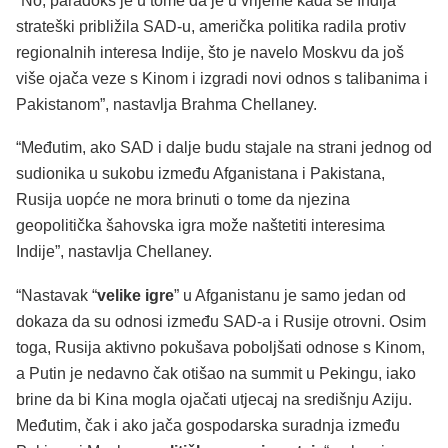
“No, paradoks je u tome da je u vrijeme kada se Indija
strateški približila SAD-u, američka politika radila protiv
regionalnih interesa Indije, što je navelo Moskvu da još
više ojača veze s Kinom i izgradi novi odnos s talibanima i
Pakistanom”, nastavlja Brahma Chellaney.
“Međutim, ako SAD i dalje budu stajale na strani jednog od
sudionika u sukobu između Afganistana i Pakistana,
Rusija uopće ne mora brinuti o tome da njezina
geopolitička šahovska igra može naštetiti interesima
Indije”, nastavlja Chellaney.
“Nastavak “
velike igre
” u Afganistanu je samo jedan od
dokaza da su odnosi između SAD-a i Rusije otrovni. Osim
toga, Rusija aktivno pokušava poboljšati odnose s Kinom,
a Putin je nedavno čak otišao na summit u Pekingu, iako
brine da bi Kina mogla ojačati utjecaj na središnju Aziju.
Međutim, čak i ako jača gospodarska suradnja između