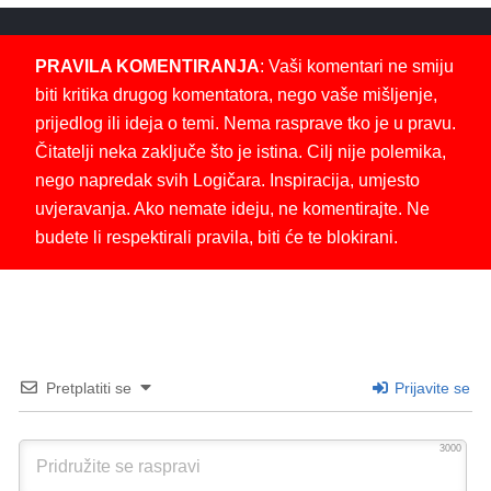
PRAVILA KOMENTIRANJA
: Vaši komentari ne smiju
biti kritika drugog komentatora, nego vaše mišljenje,
prijedlog ili ideja o temi. Nema rasprave tko je u pravu.
Čitatelji neka zaključe što je istina. Cilj nije polemika,
nego napredak svih Logičara. Inspiracija, umjesto
uvjeravanja. Ako nemate ideju, ne komentirajte. Ne
budete li respektirali pravila, biti će te blokirani.
Pretplatiti se
Prijavite se
3000