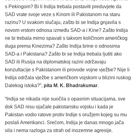
s Pekingom? Bi li Indija trebala postaviti preduvjete da
SAD vrate svoje veze s Kinom ili Pakistanom na staru
razinu? U svakom slučaju, zašto bi se Indija gnjavila s
novom vrstom odnosa između SAD-a i Kine? Zašto Indija
ne bi trebala mirno spavati s takvom količinom američkog
duga prema Kinezima? Zašto Indija brine o odnosima
SAD-a i Pakistana? Zašto bi se Indija trebala ljutiti ako
SAD ili Rusija na diplomatskoj razini održavaju
konzultacije s Pakistanom ili provode vojne vježbe? Nije li
Indija održala vježbe s američkom vojskom u blizini ruskog
Dalekog istoka?”,
pita M. K. Bhadrakumar
.
“Indija se nikada nije suočila s opasnim situacijama, sve
dok SAD nisu ojačale pakistansku vojsku i kada je
Pakistan vodio ratove protiv Indije s oružjem kojeg su mu
poslali Amerikanci. Srećom, Indija je danas mnogo jača
sila i nema razloga za strah od inozemne agresije.