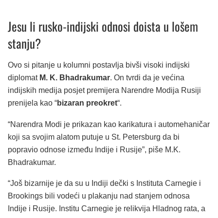
Jesu li rusko-indijski odnosi doista u lošem
stanju?
Ovo si pitanje u kolumni postavlja bivši visoki indijski
diplomat
M. K. Bhadrakumar
. On tvrdi da je većina
indijskih medija posjet premijera Narendre Modija Rusiji
prenijela kao “
bizaran preokret
“.
“Narendra Modi je prikazan kao karikatura i automehaničar
koji sa svojim alatom putuje u St. Petersburg da bi
popravio odnose između Indije i Rusije”, piše M.K.
Bhadrakumar.
“Još bizarnije je da su u Indiji dečki s Instituta Carnegie i
Brookings bili vodeći u plakanju nad stanjem odnosa
Indije i Rusije. Institu Carnegie je relikvija Hladnog rata, a