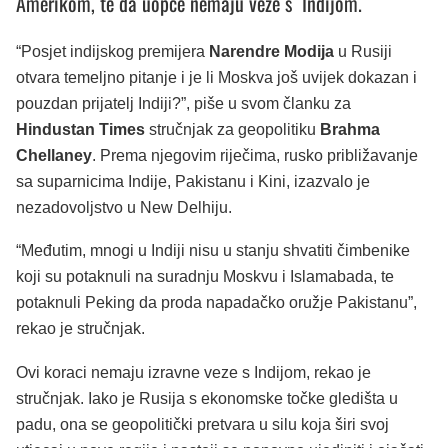
Amerikom, te da uopće nemaju veze s Indijom.
“Posjet indijskog premijera
Narendre Modija
u Rusiji
otvara temeljno pitanje i je li Moskva još uvijek dokazan i
pouzdan prijatelj Indiji?”, piše u svom članku za
Hindustan Times
stručnjak za geopolitiku
Brahma
Chellaney
. Prema njegovim riječima, rusko približavanje
sa suparnicima Indije, Pakistanu i Kini, izazvalo je
nezadovoljstvo u New Delhiju.
“Međutim, mnogi u Indiji nisu u stanju shvatiti čimbenike
koji su potaknuli na suradnju Moskvu i Islamabada, te
potaknuli Peking da proda napadačko oružje Pakistanu”,
rekao je stručnjak.
Ovi koraci nemaju izravne veze s Indijom, rekao je
stručnjak. Iako je Rusija s ekonomske točke gledišta u
padu, ona se geopolitički pretvara u silu koja širi svoj