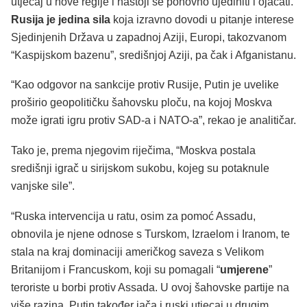
utjecaj u nove regije i nastoji se ponovno ujediniti i ojačati.
Rusija je jedina sila
koja izravno dovodi u pitanje interese
Sjedinjenih Država u zapadnoj Aziji, Europi, takozvanom
“Kaspijskom bazenu”, središnjoj Aziji, pa čak i Afganistanu.
“Kao odgovor na sankcije protiv Rusije, Putin je uvelike
proširio geopolitičku šahovsku ploču, na kojoj Moskva
može igrati igru protiv SAD-a i NATO-a”, rekao je analitičar.
Tako je, prema njegovim riječima, “Moskva postala
središnji igrač u sirijskom sukobu, kojeg su potaknule
vanjske sile”.
“Ruska intervencija u ratu, osim za pomoć Assadu,
obnovila je njene odnose s Turskom, Izraelom i Iranom, te
stala na kraj dominaciji američkog saveza s Velikom
Britanijom i Francuskom, koji su pomagali “
umjerene
”
teroriste u borbi protiv Assada. U ovoj šahovske partije na
više razina, Putin također jača i ruski utjecaj u drugim