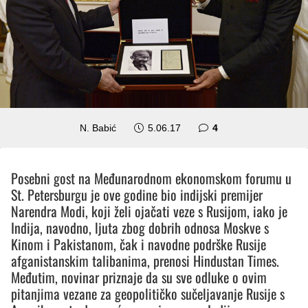
komentara
N. Babić
5.06.17
4
Posebni gost na Međunarodnom ekonomskom forumu u
St. Petersburgu je ove godine bio indijski premijer
Narendra Modi, koji želi ojačati veze s Rusijom, iako je
Indija, navodno, ljuta zbog dobrih odnosa Moskve s
Kinom i Pakistanom, čak i navodne podrške Rusije
afganistanskim talibanima, prenosi Hindustan Times.
Međutim, novinar priznaje da su sve odluke o ovim
pitanjima vezane za geopolitičko sučeljavanje Rusije s