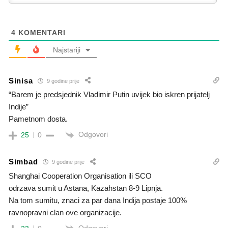
4
KOMENTARI
Najstariji
Sinisa
9 godine prije
“Barem je predsjednik Vladimir Putin uvijek bio iskren prijatelj
Indije”
Pametnom dosta.
Odgovori
25
0
Simbad
9 godine prije
Shanghai Cooperation Organisation ili SCO
odrzava sumit u Astana, Kazahstan 8-9 Lipnja.
Na tom sumitu, znaci za par dana Indija postaje 100%
ravnopravni clan ove organizacije.
Odgovori