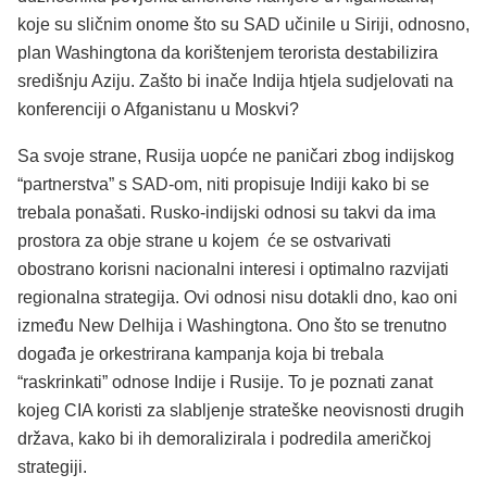
koje su sličnim onome što su SAD učinile u Siriji, odnosno,
plan Washingtona da korištenjem terorista destabilizira
središnju Aziju. Zašto bi inače Indija htjela sudjelovati na
konferenciji o Afganistanu u Moskvi?
Sa svoje strane, Rusija uopće ne paničari zbog indijskog
“partnerstva” s SAD-om, niti propisuje Indiji kako bi se
trebala ponašati. Rusko-indijski odnosi su takvi da ima
prostora za obje strane u kojem će se ostvarivati
obostrano korisni nacionalni interesi i optimalno razvijati
regionalna strategija. Ovi odnosi nisu dotakli dno, kao oni
između New Delhija i Washingtona. Ono što se trenutno
događa je orkestrirana kampanja koja bi trebala
“raskrinkati” odnose Indije i Rusije. To je poznati zanat
kojeg CIA koristi za slabljenje strateške neovisnosti drugih
država, kako bi ih demoralizirala i podredila američkoj
strategiji.