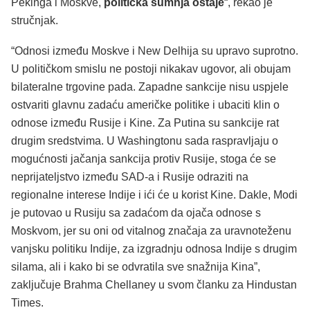
Pekinga i Moskve,
politička sumnja ostaje
“, rekao je
stručnjak.
“Odnosi između Moskve i New Delhija su upravo suprotno.
U političkom smislu ne postoji nikakav ugovor, ali obujam
bilateralne trgovine pada. Zapadne sankcije nisu uspjele
ostvariti glavnu zadaću američke politike i ubaciti klin o
odnose između Rusije i Kine. Za Putina su sankcije rat
drugim sredstvima. U Washingtonu sada raspravljaju o
mogućnosti jačanja sankcija protiv Rusije, stoga će se
neprijateljstvo između SAD-a i Rusije odraziti na
regionalne interese Indije i ići će u korist Kine. Dakle, Modi
je putovao u Rusiju sa zadaćom da ojača odnose s
Moskvom, jer su oni od vitalnog značaja za uravnoteženu
vanjsku politiku Indije, za izgradnju odnosa Indije s drugim
silama, ali i kako bi se odvratila sve snažnija Kina”,
zaključuje Brahma Chellaney u svom članku za Hindustan
Times.