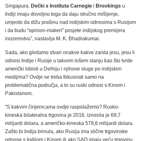
Singapura.
Dečki s Instituta Carnegie
i
Brookings
u
Indiji imaju dovoljno toga da daju stručno mišljenje,
umjesto da dižu prašinu nad indijskim odnosima s Rusijom
i da budu “opinion-makeri” posjete indijskog premijera
inozemstvu”, nastavlja M. K. Bhadrakumar.
Sada, ako gledamo stvari onakve kakve zaista jesu, jesu li
odnosi Indije i Rusije u takvom lošem stanju kao što tvrde
američki lobisti u Delhiju i njihove sluge po indijskim
medijima? Ovdje se treba fokusirati samo na
problematična područja, a to su ruski odnosi s Kinom i
Pakistanom.
“S kakvim činjenicama ovdje raspolažemo? Rusko-
kineska bilateralna trgovina je 2016. iznosila je 69,7
milijardi dolara, a američko-kineska 578,6 milijardi dolara.
Zašto bi Indija brinula, ako Rusija ima slične trgovinske
odnose s Indijom i Kinom ili ako SAD imaju veću trgovinu