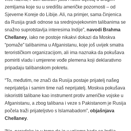
zemljama koje su u središtu američke pozornosti – od
Sjeverne Koreje do Libije. Ali, na primjer, sama činjenica
da Rusija gradi odnose sa srednjovjekovnim talibanima se
snažno suprotstavlja interesima Indije”,
navodi Brahma
Chellaney
, iako ne postoje nikakvi dokazi da Moskva
“pomaže” talibanima u Afganistanu, koje još uvijek smatra
terorističkom organizacijom, ali ima naznaka da pokušava
pomiriti vladu i umjerene vođe plemena koji deklarativno
pripadaju talibanskom pokretu.
“To, međutim, ne znači da Rusija postaje prijatelj našeg
neprijatelja i samim time naš neprijatelj. Moskva pokušava
iskoristiti talibane kao instrument protiv američke vojske u
Afganistanu, a zbog talibana i veze s Pakistanom je Rusija
počela traži prijateljstvo s Islamabadom”,
objašnjava
Chellaney
.