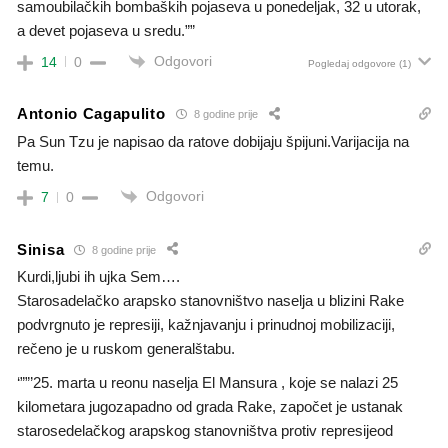
samoubilačkih bombaških pojaseva u ponedeljak, 32 u utorak,
a devet pojaseva u sredu.””
Odgovori
14
0
Pogledaj odgovore
(1)
Antonio Cagapulito
8 godine prije
Pa Sun Tzu je napisao da ratove dobijaju špijuni.Varijacija na
temu.
Odgovori
7
0
Sinisa
8 godine prije
Kurdi,ljubi ih ujka Sem….
Starosadelačko arapsko stanovništvo naselja u blizini Rake
podvrgnuto je represiji, kažnjavanju i prinudnoj mobilizaciji,
rečeno je u ruskom generalštabu.
‘””’25. marta u reonu naselja El Mansura , koje se nalazi 25
kilometara jugozapadno od grada Rake, započet je ustanak
starosedelačkog arapskog stanovništva protiv represijeod