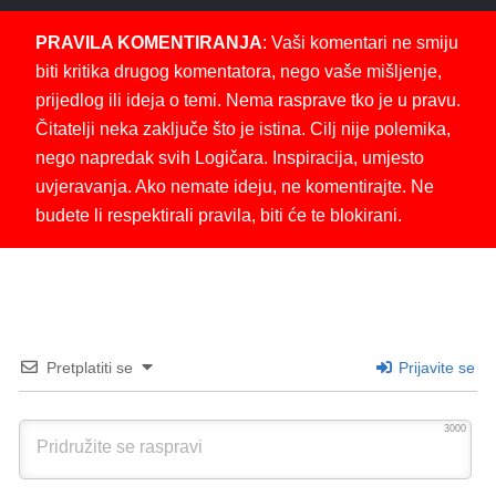
PRAVILA KOMENTIRANJA
: Vaši komentari ne smiju
biti kritika drugog komentatora, nego vaše mišljenje,
prijedlog ili ideja o temi. Nema rasprave tko je u pravu.
Čitatelji neka zaključe što je istina. Cilj nije polemika,
nego napredak svih Logičara. Inspiracija, umjesto
uvjeravanja. Ako nemate ideju, ne komentirajte. Ne
budete li respektirali pravila, biti će te blokirani.
Pretplatiti se
Prijavite se
3000