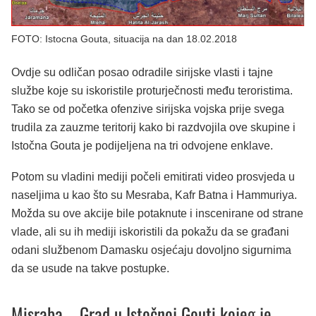
FOTO: Istocna Gouta, situacija na dan 18.02.2018
Ovdje su odličan posao odradile sirijske vlasti i tajne
službe koje su iskoristile proturječnosti među teroristima.
Tako se od početka ofenzive sirijska vojska prije svega
trudila za zauzme teritorij kako bi razdvojila ove skupine i
Istočna Gouta je podijeljena na tri odvojene enklave.
Potom su vladini mediji počeli emitirati video prosvjeda u
naseljima u kao što su Mesraba, Kafr Batna i Hammuriya.
Možda su ove akcije bile potaknute i inscenirane od strane
vlade, ali su ih mediji iskoristili da pokažu da se građani
odani službenom Damasku osjećaju dovoljno sigurnima
da se usude na takve postupke.
Misraba – Grad u Istočnoj Gouti kojeg je