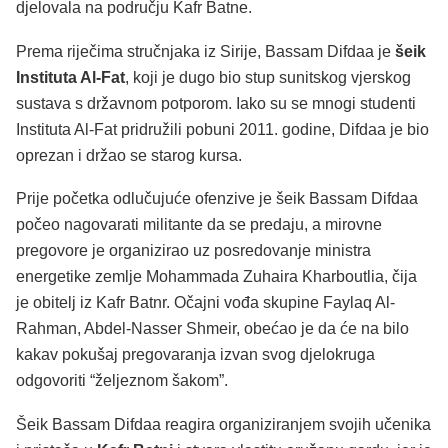
djelovala na području Kafr Batne.
Prema riječima stručnjaka iz Sirije, Bassam Difdaa je
šeik
Instituta Al-Fat
, koji je dugo bio stup sunitskog vjerskog
sustava s državnom potporom. Iako su se mnogi studenti
Instituta Al-Fat pridružili pobuni 2011. godine, Difdaa je bio
oprezan i držao se starog kursa.
Prije početka odlučujuće ofenzive je šeik Bassam Difdaa
počeo nagovarati militante da se predaju, a mirovne
pregovore je organizirao uz posredovanje ministra
energetike zemlje Mohammada Zuhaira Kharboutlia, čija
je obitelj iz Kafr Batnr. Očajni vođa skupine Faylaq Al-
Rahman, Abdel-Nasser Shmeir, obećao je da će na bilo
kakav pokušaj pregovaranja izvan svog djelokruga
odgovoriti “željeznom šakom”.
Šeik Bassam Difdaa reagira organiziranjem svojih učenika