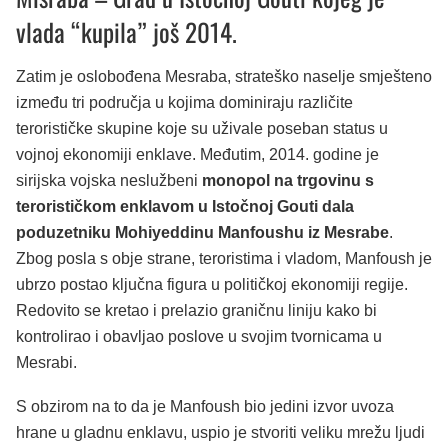
vlada “kupila” još 2014.
Zatim je oslobođena Mesraba, strateško naselje smješteno
između tri područja u kojima dominiraju različite
terorističke skupine koje su uživale poseban status u
vojnoj ekonomiji enklave. Međutim, 2014. godine je
sirijska vojska neslužbeni
monopol na trgovinu s
terorističkom enklavom u Istočnoj Gouti dala
poduzetniku Mohiyeddinu Manfoushu iz Mesrabe
.
Zbog posla s obje strane, teroristima i vladom, Manfoush je
ubrzo postao ključna figura u političkoj ekonomiji regije.
Redovito se kretao i prelazio graničnu liniju kako bi
kontrolirao i obavljao poslove u svojim tvornicama u
Mesrabi.
S obzirom na to da je Manfoush bio jedini izvor uvoza
hrane u gladnu enklavu, uspio je stvoriti veliku mrežu ljudi