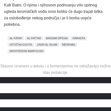
Kafr Batni. O njima i njihovom podrivanju vrlo upitnog
ugleda terorističkih vođa ovisi koliko će dugo trajati bitka
za oslobođenje nekog područja i je li borba uopće
potrebna.
AL-FATAH
AL-FATTAH
BASSAM DIFDAA
HARASTA
ISTOČNA GOUTA
JAISH AL-ISLAM
MESRABA
MOHIYEDDIN MANFOUSH
Stavovi izneseni u tekstu i u komentarima ne odražavaju nužno
stav redakcije.