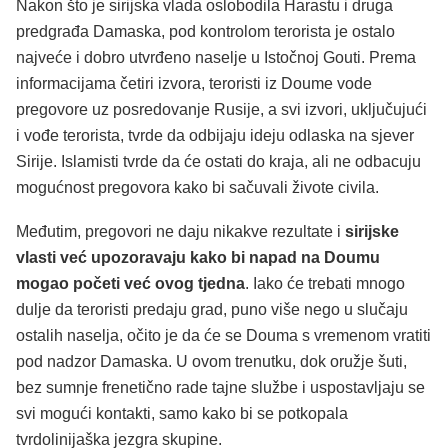
Nakon što je sirijska vlada oslobodila Harastu i druga
predgrađa Damaska, pod kontrolom terorista je ostalo
najveće i dobro utvrđeno naselje u Istočnoj Gouti. Prema
informacijama četiri izvora, teroristi iz Doume vode
pregovore uz posredovanje Rusije, a svi izvori, uključujući
i vođe terorista, tvrde da odbijaju ideju odlaska na sjever
Sirije. Islamisti tvrde da će ostati do kraja, ali ne odbacuju
mogućnost pregovora kako bi sačuvali živote civila.
Međutim, pregovori ne daju nikakve rezultate i
sirijske
vlasti već upozoravaju kako bi napad na Doumu
mogao početi već ovog tjedna
. Iako će trebati mnogo
dulje da teroristi predaju grad, puno više nego u slučaju
ostalih naselja, očito je da će se Douma s vremenom vratiti
pod nadzor Damaska. U ovom trenutku, dok oružje šuti,
bez sumnje frenetično rade tajne službe i uspostavljaju se
svi mogući kontakti, samo kako bi se potkopala
tvrdolinijaška jezgra skupine.