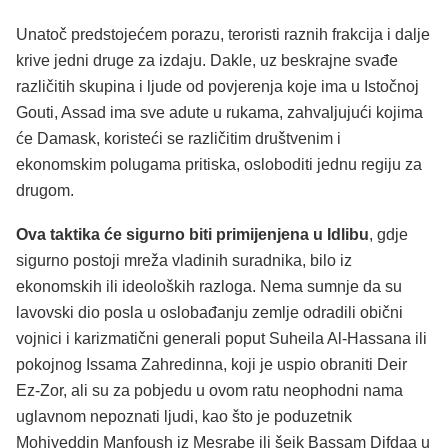
Unatoč predstojećem porazu, teroristi raznih frakcija i dalje
krive jedni druge za izdaju. Dakle, uz beskrajne svađe
različitih skupina i ljude od povjerenja koje ima u Istočnoj
Gouti, Assad ima sve adute u rukama, zahvaljujući kojima
će Damask, koristeći se različitim društvenim i
ekonomskim polugama pritiska, osloboditi jednu regiju za
drugom.
Ova taktika će sigurno biti primijenjena u Idlibu
, gdje
sigurno postoji mreža vladinih suradnika, bilo iz
ekonomskih ili ideoloških razloga. Nema sumnje da su
lavovski dio posla u oslobađanju zemlje odradili obični
vojnici i karizmatični generali poput Suheila Al-Hassana ili
pokojnog Issama Zahredinna, koji je uspio obraniti Deir
Ez-Zor, ali su za pobjedu u ovom ratu neophodni nama
uglavnom nepoznati ljudi, kao što je poduzetnik
Mohiyeddin Manfoush iz Mesrabe ili šeik Bassam Difdaa u