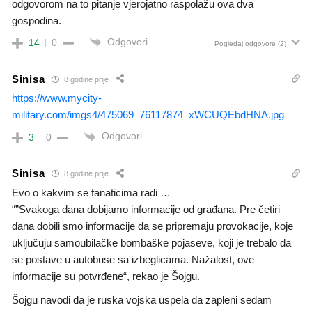
odgovorom na to pitanje vjerojatno raspolažu ova dva
gospodina.
Odgovori
14
0
Pogledaj odgovore
(2)
Sinisa
8 godine prije
https://www.mycity-
military.com/imgs4/475069_76117874_xWCUQEbdHNA.jpg
Odgovori
3
0
Sinisa
8 godine prije
Evo o kakvim se fanaticima radi …
“”Svakoga dana dobijamo informacije od građana. Pre četiri
dana dobili smo informacije da se pripremaju provokacije, koje
uključuju samoubilačke bombaške pojaseve, koji je trebalo da
se postave u autobuse sa izbeglicama. Nažalost, ove
informacije su potvrđene“, rekao je Šojgu.
Šojgu navodi da je ruska vojska uspela da zapleni sedam