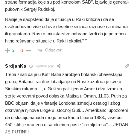
strane formacija koje su pod kontrolom SAD”, izjavio je general-
pukovnik Sergej Rudskoj.
Ranije je saopšteno da je situacija u Raki kritična i da se
svakodnevne više od dve desetine sirijaca raznose na minama
ili granatama. Rusko ministarstvo odbrane tvrdi da je potrebno
hitno rešavanje situacije u Raki i okolini.”””
Odgovori
2
-1
SrdjanKs
8 godine prije
Treba znati da je u Kafr Batni zarobljen britanski obavestajna
grupa, Britanci trazili oslobadjanje no Rusi kazali da je sve u
Siriskim rukama…, u Guti su pali i jedan Amer i dva Izraelca,
sto je verovatni povod dolaska Matisa u Oman, 11.03. Putin za
BBC objasni da je vristanje Londona izmedju ostalog i zbog
otkrivanja njihove uloge u Istocnoj Guti… Amerikanci upozoreni
da u slucaju napada mogu proci kao u Libanu 1983., vise od
450 istih je vraceno u sanducima posle “zemljotresa”… JEDAN
JE PUTIN!!!