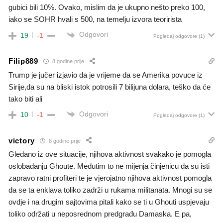
gubici bili 10%. Ovako, mislim da je ukupno nešto preko 100,
iako se SOHR hvali s 500, na temelju izvora teorirista
Odgovori
19
-1
Pogledaj odgovore
(1)
Filip889
8 godine prije
Trump je jučer izjavio da je vrijeme da se Amerika povuce iz
Sirije,da su na bliski istok potrosili 7 bilijuna dolara, teško da će
tako biti ali
Odgovori
10
-1
Pogledaj odgovore
(1)
victory
8 godine prije
Gledano iz ove situacije, njihova aktivnost svakako je pomogla
oslobađanju Ghoute. Međutim to ne mijenja činjenicu da su isti
zapravo ratni profiteri te je vjerojatno njihova aktivnost pomogla
da se ta enklava toliko zadrži u rukama militanata. Mnogi su se
ovdje i na drugim sajtovima pitali kako se ti u Ghouti uspjevaju
toliko održati u neposrednom predgrađu Damaska. E pa,