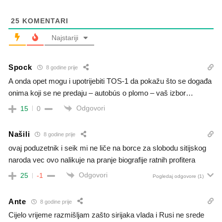
25
KOMENTARI
Najstariji
Spock
8 godine prije
A onda opet mogu i upotrijebiti TOS-1 da pokažu što se događa
onima koji se ne predaju – autobús o plomo – vaš izbor…
Odgovori
15
0
Našili
8 godine prije
ovaj poduzetnik i seik mi ne liče na borce za slobodu sitijskog
naroda vec ovo nalikuje na pranje biografije ratnih profitera
Odgovori
25
-1
Pogledaj odgovore
(1)
Ante
8 godine prije
Cijelo vrijeme razmišljam zašto sirijaka vlada i Rusi ne srede