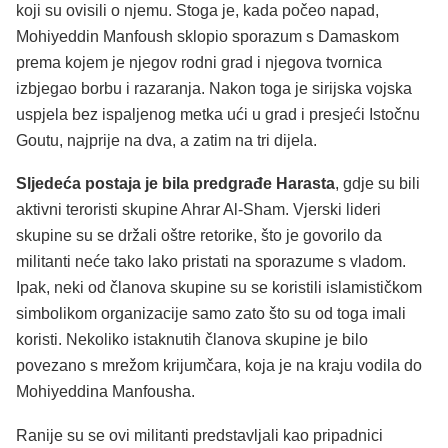
koji su ovisili o njemu. Stoga je, kada počeo napad,
Mohiyeddin Manfoush sklopio sporazum s Damaskom
prema kojem je njegov rodni grad i njegova tvornica
izbjegao borbu i razaranja. Nakon toga je sirijska vojska
uspjela bez ispaljenog metka ući u grad i presjeći Istočnu
Goutu, najprije na dva, a zatim na tri dijela.
Sljedeća postaja je bila predgrađe Harasta
, gdje su bili
aktivni teroristi skupine Ahrar Al-Sham. Vjerski lideri
skupine su se držali oštre retorike, što je govorilo da
militanti neće tako lako pristati na sporazume s vladom.
Ipak, neki od članova skupine su se koristili islamističkom
simbolikom organizacije samo zato što su od toga imali
koristi. Nekoliko istaknutih članova skupine je bilo
povezano s mrežom krijumčara, koja je na kraju vodila do
Mohiyeddina Manfousha.
Ranije su se ovi militanti predstavljali kao pripadnici