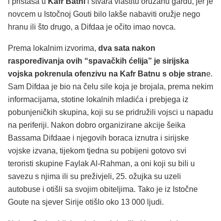
i pristaša u
Kafr Batni
i stvara vlastitu oružanu gardu, jer je
novcem u Istočnoj Gouti bilo lakše nabaviti oružje nego
hranu ili što drugo, a Difdaa je očito imao novca.
Prema lokalnim izvorima,
dva sata nakon
raspoređivanja ovih “spavačkih ćelija” je sirijska
vojska pokrenula ofenzivu na Kafr Batnu s obje stran
e.
Sam Difdaa je bio na čelu sile koja je brojala, prema nekim
informacijama, stotine lokalnih mladića i prebjega iz
pobunjeničkih skupina, koji su se pridružili vojsci u napadu
na periferiji. Nakon dobro organizirane akcije šeika
Bassama Difdaae i njegovih boraca iznutra i sirijske
vojske izvana, tijekom tjedna su pobijeni gotovo svi
teroristi skupine Faylak Al-Rahman, a oni koji su bili u
savezu s njima ili su preživjeli, 25. ožujka su uzeli
autobuse i otišli sa svojim obiteljima. Tako je iz Istočne
Goute na sjever Sirije otišlo oko 13 000 ljudi.