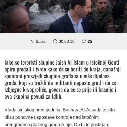
komentara
N. Babić
30.03.18
25
Iako se teroristi skupine Jaish Al-Islam u Istočnoj Gouti
opiru predaji i tvrde kako će se boriti do kraja, današnji
spontani prosvjedi skupina građana u više dijelova
grada, koji su tražili da militanti napuste grad i da se
izbjegne krvoproliće, govore da će se prije ili kasnije i
ova skupina povući za Idlib.
Vlada sirijskog predsjednika Bashara Al-Assada je vrlo
blizu ponovne uspostave kontrole nad istočnim
predgrađima glavnog grada Sirije. Da bi to postigao,