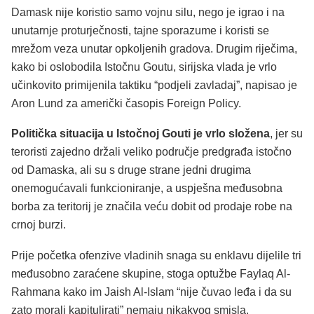
Damask nije koristio samo vojnu silu, nego je igrao i na
unutarnje proturječnosti, tajne sporazume i koristi se
mrežom veza unutar opkoljenih gradova. Drugim riječima,
kako bi oslobodila Istočnu Goutu, sirijska vlada je vrlo
učinkovito primijenila taktiku “podjeli zavladaj”, napisao je
Aron Lund za američki časopis Foreign Policy.
Politička situacija u Istočnoj Gouti je vrlo složena
, jer su
teroristi zajedno držali veliko područje predgrađa istočno
od Damaska, ali su s druge strane jedni drugima
onemogućavali funkcioniranje, a uspješna međusobna
borba za teritorij je značila veću dobit od prodaje robe na
crnoj burzi.
Prije početka ofenzive vladinih snaga su enklavu dijelile tri
međusobno zaraćene skupine, stoga optužbe Faylaq Al-
Rahmana kako im Jaish Al-Islam “nije čuvao leđa i da su
zato morali kapitulirati” nemaju nikakvog smisla.