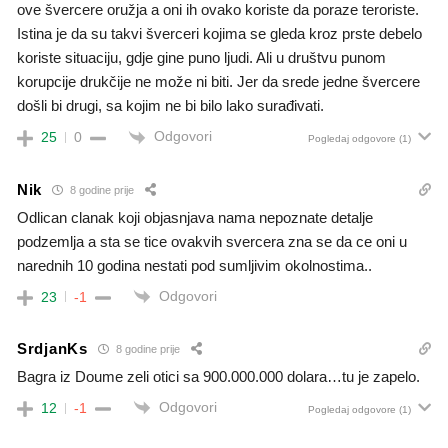
ove švercere oružja a oni ih ovako koriste da poraze teroriste.
Istina je da su takvi šverceri kojima se gleda kroz prste debelo
koriste situaciju, gdje gine puno ljudi. Ali u društvu punom
korupcije drukčije ne može ni biti. Jer da srede jedne švercere
došli bi drugi, sa kojim ne bi bilo lako surađivati.
Odgovori
25
0
Pogledaj odgovore
(1)
Nik
8 godine prije
Odlican clanak koji objasnjava nama nepoznate detalje
podzemlja a sta se tice ovakvih svercera zna se da ce oni u
narednih 10 godina nestati pod sumljivim okolnostima..
Odgovori
23
-1
SrdjanKs
8 godine prije
Bagra iz Doume zeli otici sa 900.000.000 dolara…tu je zapelo.
Odgovori
12
-1
Pogledaj odgovore
(1)