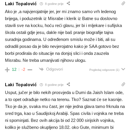
Laki Topalović
8 godine prije
Ako je ,a najvjerojatnije jer, jer mi znamo samo vrh ledenog
brijega, i poduzetnik iz Misrabe i klerik iz Batne su doslovno
stavili sve na kocku, hoću reći glavu, jer bi i mljekare i sufijska
škola ostali gdje jesu, dakle nije baš pranje biografije tajna
suradnja godinama. U određenom smislu može i biti, ali su
odradili posao da je bilo nevjerojatno kako je SAA gotovo bez
borbi prodirala do situacije na donjoj slici i onda zauzela
Misrabu. Ne treba umanjivati njihovu ulogu.
Odgovori
12
-2
Pogledaj odgovore
(1)
Laki Topalović
8 godine prije
Usput, jučer je bilo nekih prosvjeda u Dumi da Jaish Islam ode,
a to opet odrađuje netko na terenu. Tko? Saznat će se kasnije.
Tko je da je, svaka mu čast, jer nije jedna glava tamo frknula na
sred trga, kao u Saudijskoj Arabiji. Spas civila i vojnika ne treba
ni spominjati. Bez ovih akcija bi od 22 000 sirijskih vojnika,
koliko je službeno okupljeno 18.02. oko Gute, minimum bi