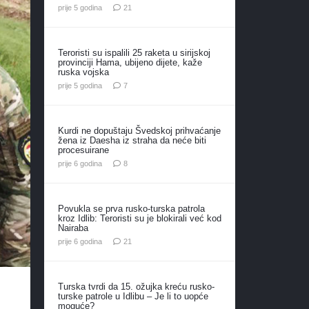
komentar
prije 5 godina
21
Teroristi su ispalili 25 raketa u sirijskoj
provinciji Hama, ubijeno dijete, kaže
ruska vojska
komentara
prije 5 godina
7
Kurdi ne dopuštaju Švedskoj prihvaćanje
žena iz Daesha iz straha da neće biti
procesuirane
komentara
prije 6 godina
8
Povukla se prva rusko-turska patrola
kroz Idlib: Teroristi su je blokirali već kod
Nairaba
komentar
prije 6 godina
21
Turska tvrdi da 15. ožujka kreću rusko-
m
turske patrole u Idlibu – Je li to uopće
moguće?