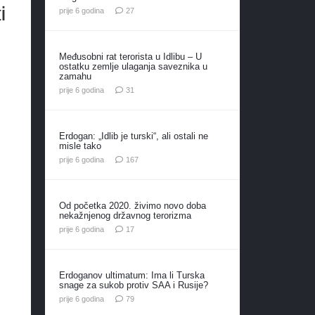
i
komentara
prije 6 godina
27
Međusobni rat terorista u Idlibu – U
ostatku zemlje ulaganja saveznika u
zamahu
komentar
prije 6 godina
31
Erdogan: „Idlib je turski“, ali ostali ne
misle tako
komentara
prije 6 godina
167
Od početka 2020. živimo novo doba
nekažnjenog državnog terorizma
komentara
prije 6 godina
17
Erdoganov ultimatum: Ima li Turska
snage za sukob protiv SAA i Rusije?
komentara
prije 6 godina
79