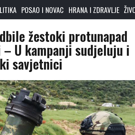
LITIKA
POSAO I NOVAC
HRANA I ZDRAVLJE
ŽIV
odbile žestoki protunapad
 – U kampanji sudjeluju i
ki savjetnici