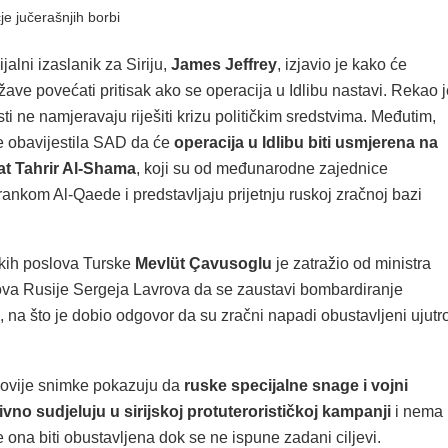
 jučerašnjih borbi
jalni izaslanik za Siriju,
James Jeffrey
, izjavio je kako će
ave povećati pritisak ako se operacija u Idlibu nastavi. Rekao j
asti ne namjeravaju riješiti krizu političkim sredstvima. Međutim,
e obavijestila SAD da će
operacija u Idlibu biti usmjerena na
at Tahrir Al-Shama
, koji su od međunarodne zajednice
ankom Al-Qaede i predstavljaju prijetnju ruskoj zračnoj bazi
skih poslova Turske
Mevlüt Çavusoglu
je zatražio od ministra
ova Rusije Sergeja Lavrova da se zaustavi bombardiranje
b, na što je dobio odgovor da su zračni napadi obustavljeni ujutr
ovije snimke pokazuju da
ruske specijalne snage i vojni
tivno sudjeluju u sirijskoj protuterorističkoj kampanji
i nema
ona biti obustavljena dok se ne ispune zadani ciljevi.