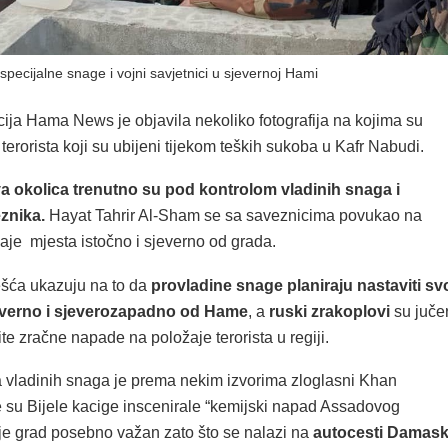
ecijalne snage i vojni savjetnici u sjevernoj Hami
ija Hama News je objavila nekoliko fotografija na kojima su
o terorista koji su ubijeni tijekom teških sukoba u Kafr Nabudi.
a okolica trenutno su pod kontrolom vladinih snaga i
znika.
Hayat Tahrir Al-Sham se sa saveznicima povukao na
aje mjesta istočno i sjeverno od grada.
ješća ukazuju na to da
provladine snage planiraju nastaviti sv
verno i sjeverozapadno od Hame
, a
ruski zrakoplovi
su juče
vite zračne napade na položaje terorista u regiji.
 vladinih snaga je prema nekim izvorima zloglasni Khan
 su Bijele kacige inscenirale “kemijski napad Assadovog
 je grad posebno važan zato što se nalazi na
autocesti Damask