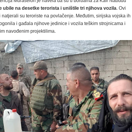
encija Muraselon je navela da su u borbama za Kafr Nabudu
ubile na desetke terorista i uništile tri njihova vozila
. Ovi
 natjerali su teroriste na povlačenje. Međutim, sirijska vojska ih
progonila i gađala njihove jedinice i vozila teškim strojnicama i
im navođenim projektilima.