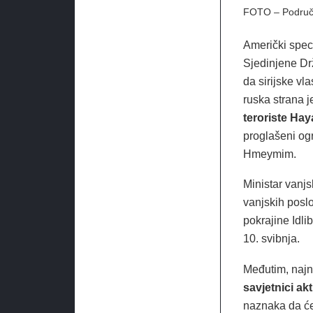
FOTO – Područje
Američki speci
Sjedinjene Drž
da sirijske vl
ruska strana j
teroriste Hay
proglašeni ogr
Hmeymim.
Ministar vanj
vanjskih posl
pokrajine Idli
10. svibnja.
Međutim, najn
savjetnici ak
naznaka da će 