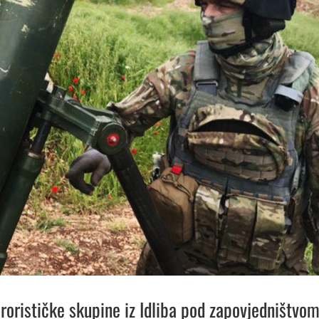
erorističke skupine iz Idliba pod zapovjedništvo