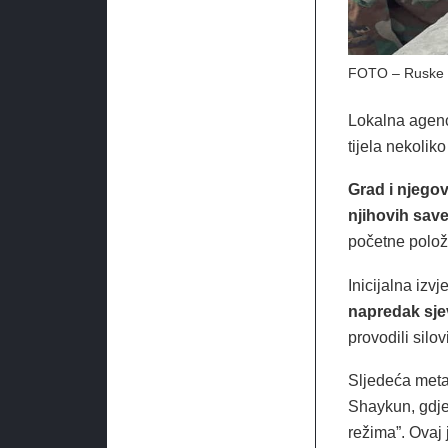
FOTO – Ruske sp
Lokalna agenc
tijela nekolik
Grad i njegov
njihovih save
početne polož
Inicijalna izv
napredak sje
provodili silo
Sljedeća meta
Shaykun, gdje
režima”. Ovaj