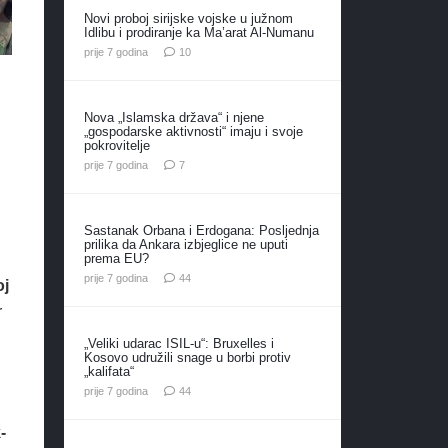
Novi proboj sirijske vojske u južnom
Idlibu i prodiranje ka Ma’arat Al-Numanu
komentara
prije 7 godina
10
Nova „Islamska država“ i njene
„gospodarske aktivnosti“ imaju i svoje
pokrovitelje
komentara
prije 7 godina
7
Sastanak Orbana i Erdogana: Posljednja
prilika da Ankara izbjeglice ne uputi
prema EU?
komentara
prije 7 godina
44
oj
r
„Veliki udarac ISIL-u“: Bruxelles i
Kosovo udružili snage u borbi protiv
„kalifata“
komentara
prije 7 godina
44
-