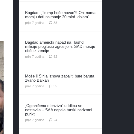
Bagdad: „Trump hoće novac?! Oni nama
moraju dati najmanje 20 mlrd. dolara“
komentara
prije 7 godina
38
Bagdad američki napad na Hashd
milicije proglasio agresijom: SAD moraju
otići iz zemlje
komentara
prije 7 godina
82
Može li Sirija iznova zapaliti bure baruta
zvano Balkan
komentara
prije 7 godina
55
„Ograničena ofenziva“ u Idlibu se
nastavlja – SAA napala turski nadzorni
punkt
komentara
prije 7 godina
24