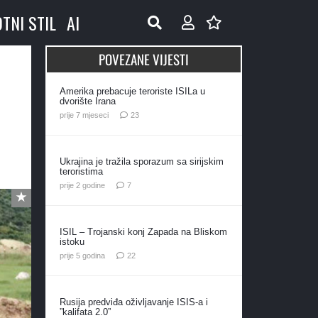
OTNI STIL
AI
POVEZANE VIJESTI
Amerika prebacuje teroriste ISILa u
dvorište Irana
komentara
prije 7 mjeseci
23
Ukrajina je tražila sporazum sa sirijskim
teroristima
komentara
prije 2 godine
7
ISIL – Trojanski konj Zapada na Bliskom
istoku
komentara
prije 5 godina
22
Rusija predviđa oživljavanje ISIS-a i
”kalifata 2.0”