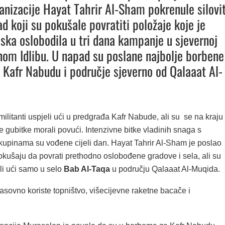
anizacije Hayat Tahrir Al-Sham pokrenule silovit
d koji su pokušale povratiti položaje koje je
ojska oslobodila u tri dana kampanje u sjevernoj
nom Idlibu. U napad su poslane najbolje borbene
 Kafr Nabudu i područje sjeverno od Qalaaat Al-
ilitanti uspjeli ući u predgrađa Kafr Nabude, ali su se na kraju
e gubitke morali povući. Intenzivne bitke vladinih snaga s
skupinama su vođene cijeli dan. Hayat Tahrir Al-Sham je poslao
okušaju da povrati prethodno oslobođene gradove i sela, ali su
li ući samo u selo
Bab Al-Taqa
u području Qalaaat Al-Muqida.
asovno koriste topništvo, višecijevne raketne bacače i