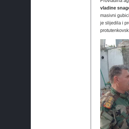
Provladina ag
vladine snage 
masivni gubici
je slijedila i 
protutenkovsk