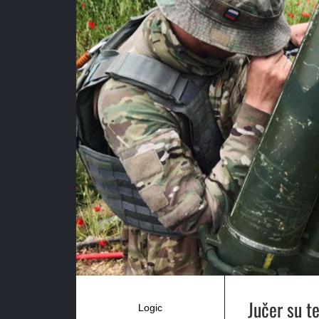
Jučer su t
Logic