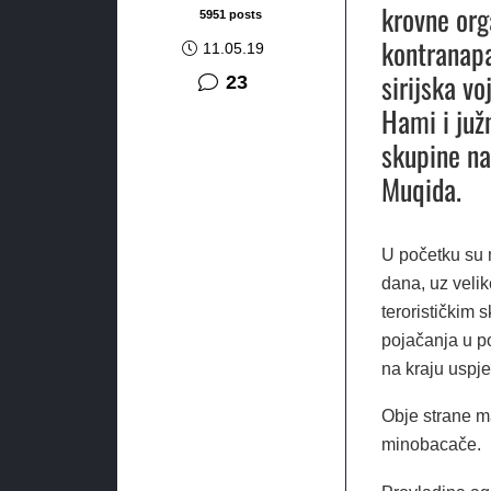
krovne org
5951 posts
kontranapa
11.05.19
sirijska v
komentara
23
Hami i juž
skupine na
Muqida.
U početku su m
dana, uz velik
terorističkim 
pojačanja u p
na kraju uspje
Obje strane m
minobacače.