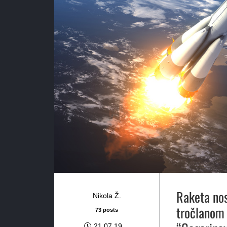
Raketa nos
Nikola Ž.
tročlanom 
73 posts
21.07.19