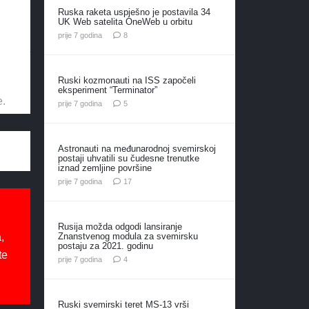
Ruska raketa uspješno je postavila 34
UK Web satelita OneWeb u orbitu
komentara
prije 7 godina
8
Ruski kozmonauti na ISS započeli
eksperiment “Terminator”
e.
komentara
prije 7 godina
5
Astronauti na međunarodnoj svemirskoj
postaji uhvatili su čudesne trenutke
iznad zemljine površine
komentara
prije 7 godina
17
Rusija možda odgodi lansiranje
Znanstvenog modula za svemirsku
,
postaju za 2021. godinu
te
komentara
prije 7 godina
4
Ruski svemirski teret MS-13 vrši