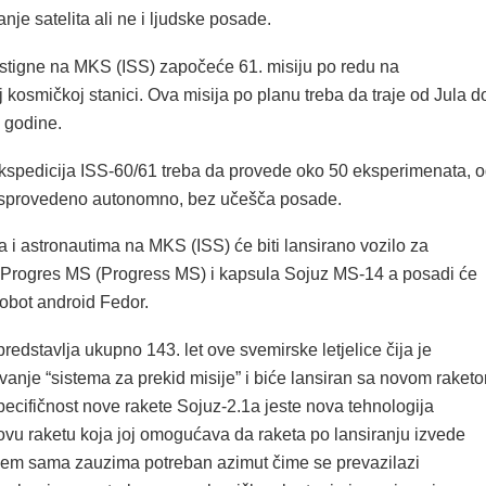
anje satelita ali ne i ljudske posade.
tigne na MKS (ISS) započeće 61. misiju po redu na
kosmičkoj stanici. Ova misija po planu treba da traje od Jula d
 godine.
spedicija ISS-60/61 treba da provede oko 50 eksperimenata, 
ti sprovedeno autonomno, bez učešča posade.
i astronautima na MKS (ISS) će biti lansirano vozilo za
Progres MS (Progress MS) i kapsula Sojuz MS-14 a posadi će
 robot android Fedor.
edstavlja ukupno 143. let ove svemirske letjelice čija je
vanje “sistema za prekid misije” i biće lansiran sa novom raket
ecifičnost nove rakete Sojuz-2.1a jeste nova tehnologija
ovu raketu koja joj omogućava da raketa po lansiranju izvede
em sama zauzima potreban azimut čime se prevazilazi