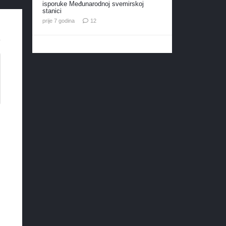
isporuke Međunarodnoj svemirskoj
stanici
komentara
prije 7 godina
12