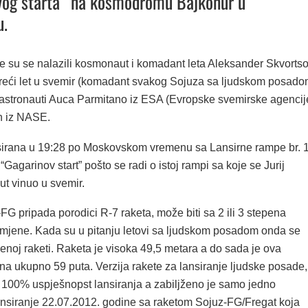
vog starta” na kosmodromu Bajkonur u
u.
e su se nalazili kosmonaut i komadant leta Aleksander Skvorts
treći let u svemir (komadant svakog Sojuza sa ljudskom posad
), astronauti Auca Parmitano iz ESA (Evropske svemirske agencij
n iz NASE.
sirana u 19:28 po Moskovskom vremenu sa Lansirne rampe br. 
 “Gagarinov start” pošto se radi o istoj rampi sa koje se Jurij
ut vinuo u svemir.
G pripada porodici R-7 raketa, može biti sa 2 ili 3 stepena
mjene. Kada su u pitanju letovi sa ljudskom posadom onda se
enoj raketi. Raketa je visoka 49,5 metara a do sada je ova
ana ukupno 59 puta. Verzija rakete za lansiranje ljudske posade,
100% uspješnopst lansiranja a zabiljženo je samo jedno
nsiranje 22.07.2012. godine sa raketom Sojuz-FG/Fregat koja