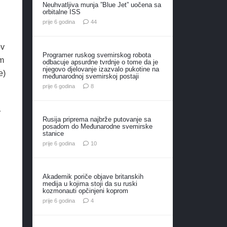
Neuhvatljiva munja ”Blue Jet” uočena sa
orbitalne ISS
komentara
prije 6 godina
44
ov
Programer ruskog svemirskog robota
om
odbacuje apsurdne tvrdnje o tome da je
njegovo djelovanje izazvalo pukotine na
e)
međunarodnoj svemirskoj postaji
komentara
prije 6 godina
8
1
Rusija priprema najbrže putovanje sa
posadom do Međunarodne svemirske
stanice
komentara
prije 6 godina
10
Akademik poriče objave britanskih
medija u kojima stoji da su ruski
kozmonauti opčinjeni koprom
komentara
prije 6 godina
4