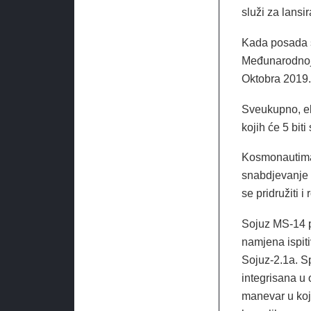
služi za lansir
Kada posada s
Međunarodnoj 
Oktobra 2019.
Sveukupno, ek
kojih će 5 bi
Kosmonautima 
snabdjevanje 
se pridružiti i
Sojuz MS-14 pr
namjena ispiti
Sojuz-2.1a. Sp
integrisana u 
manevar u koj