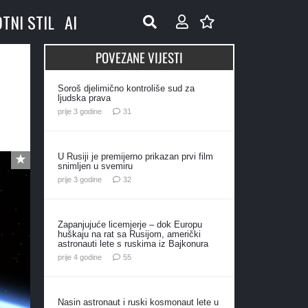
OTNI STIL
AI
POVEZANE VIJESTI
Soroš djelimično kontroliše sud za
ljudska prava
komentar
prije 3 godine
31
U Rusiji je premijerno prikazan prvi film
snimljen u svemiru
komentara
prije 3 godine
32
Zapanjujuće licemjerje – dok Europu
huškaju na rat sa Rusijom, američki
astronauti lete s ruskima iz Bajkonura
komentara
prije 4 godine
55
Nasin astronaut i ruski kosmonaut lete u