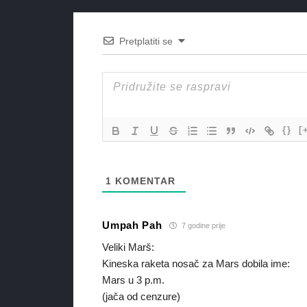
Pretplatiti se
{}
[
1
KOMENTAR
Umpah Pah
7 godine prije
Veliki Marš:
Kineska raketa nosač za Mars dobila ime:
Mars u 3 p.m.
(jača od cenzure)