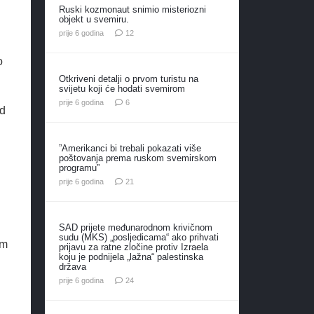
Ruski kozmonaut snimio misteriozni
objekt u svemiru.
komentara
prije 6 godina
12
o
Otkriveni detalji o prvom turistu na
svijetu koji će hodati svemirom
komentara
prije 6 godina
6
od
”Amerikanci bi trebali pokazati više
poštovanja prema ruskom svemirskom
programu”
komentar
prije 6 godina
21
SAD prijete međunarodnom krivičnom
sudu (MKS) „posljedicama“ ako prihvati
om
prijavu za ratne zločine protiv Izraela
koju je podnijela „lažna“ palestinska
država
komentara
prije 6 godina
24