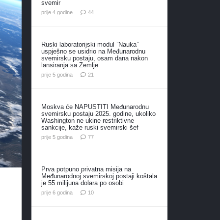
svemir
komentara
prije 4 godine
44
Ruski laboratorijski modul ”Nauka”
uspješno se usidrio na Međunarodnu
svemirsku postaju, osam dana nakon
lansiranja sa Zemlje
komentar
prije 5 godina
21
Moskva će NAPUSTITI Međunarodnu
svemirsku postaju 2025. godine, ukoliko
Washington ne ukine restriktivne
sankcije, kaže ruski svemirski šef
komentara
prije 5 godina
77
Prva potpuno privatna misija na
Međunarodnoj svemirskoj postaji koštala
je 55 milijuna dolara po osobi
komentara
prije 6 godina
10