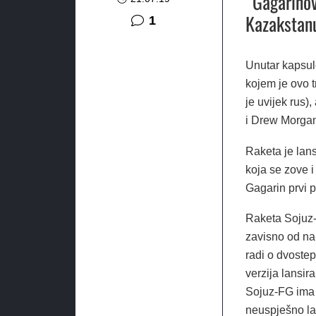
“Gagarino
Kazakstan
komentar
1
Unutar kapsul
kojem je ovo 
je uvijek rus
i Drew Morga
Raketa je lan
koja se zove i
Gagarin prvi p
Raketa Sojuz-F
zavisno od na
radi o dvostep
verzija lansir
Sojuz-FG ima 
neuspješno la