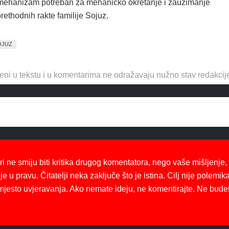
mehanizam potreban za mehaničko okretanje i zauzimanje
rethodnih rakte familije Sojuz.
OJUZ
eni u tekstu i u komentarima ne odražavaju nužno stav redakcij
ri ne smiju biti kritika drugog komentatora, nego vaše mišljenje,
je u pravu. Čitatelji neka zaključe što je istina. Cilj nije polemika
mjesto uvjeravanja. Ako nemate ideju, ne komentirajte. Ne bude