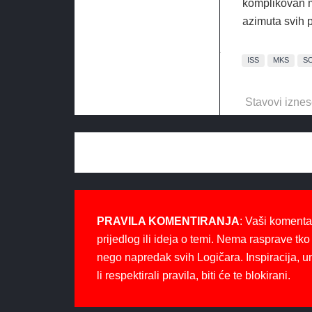
komplikovan 
azimuta svih p
ISS
MKS
S
Stavovi iznes
PRAVILA KOMENTIRANJA
: Vaši komenta
prijedlog ili ideja o temi. Nema rasprave tko 
nego napredak svih Logičara. Inspiracija, u
li respektirali pravila, biti će te blokirani.