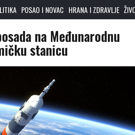
LITIKA
POSAO I NOVAC
HRANA I ZDRAVLJE
ŽIV
 posada na Međunarodnu
mičku stanicu