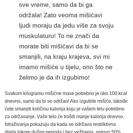
sve vreme, samo da bi ga
održala! Zato veoma mišićavi
ljudi moraju da jedu više za svoju
muskulaturu! To ne znači da
morate biti mišićavi da bi se
smanjili, na kraju krajeva, svi mi
imamo mišiće u tijelu, ono što ne
želimo je da ih izgubimo!
Svakom kilogramu mišićne mase potrebno je oko 100 kcal
dnevno, samo da bi se održao! Ako izgubite mišiće, takođe
ćete smanjiti količinu kalorija koju je vašem telu potrebno
za održavanje. Vaše telo će trošiti manje kalorija dnevno.
Istraživanja pokazuju da kada se održava restriktivna
dijeta tokom dužeg perioda i bez vežbanja, gotovo 50%