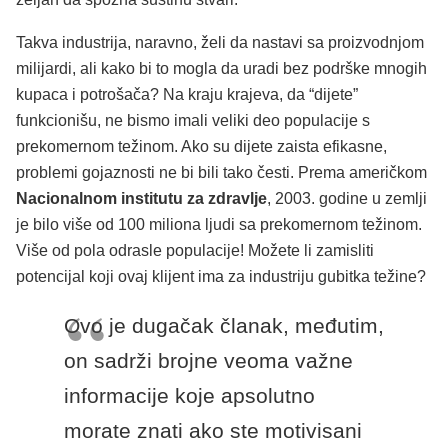
Takva industrija, naravno, želi da nastavi sa proizvodnjom
milijardi, ali kako bi to mogla da uradi bez podrške mnogih
kupaca i potrošača? Na kraju krajeva, da “dijete”
funkcionišu, ne bismo imali veliki deo populacije s
prekomernom težinom. Ako su dijete zaista efikasne,
problemi gojaznosti ne bi bili tako česti. Prema američkom
Nacionalnom institutu za zdravlje
, 2003. godine u zemlji
je bilo više od 100 miliona ljudi sa prekomernom težinom.
Više od pola odrasle populacije! Možete li zamisliti
potencijal koji ovaj klijent ima za industriju gubitka težine?
Ovo je dugačak članak, međutim,
on sadrži brojne veoma važne
informacije koje apsolutno
morate znati ako ste motivisani