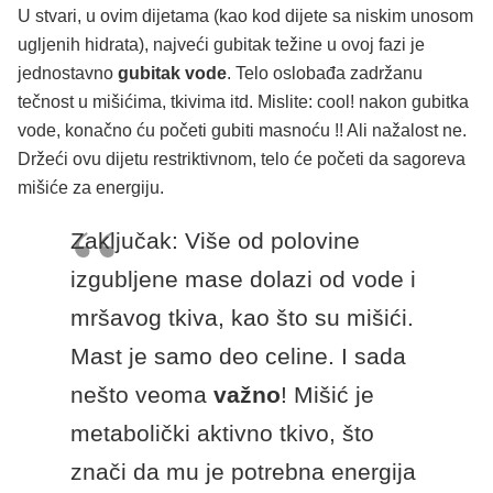
U stvari, u ovim dijetama (kao kod dijete sa niskim unosom
ugljenih hidrata), najveći gubitak težine u ovoj fazi je
jednostavno
gubitak vode
. Telo oslobađa zadržanu
tečnost u mišićima, tkivima itd. Mislite: cool! nakon gubitka
vode, konačno ću početi gubiti masnoću !! Ali nažalost ne.
Držeći ovu dijetu restriktivnom, telo će početi da sagoreva
mišiće za energiju.
Zaključak: Više od polovine
izgubljene mase dolazi od vode i
mršavog tkiva, kao što su mišići.
Mast je samo deo celine. I sada
nešto veoma
važno
! Mišić je
metabolički aktivno tkivo, što
znači da mu je potrebna energija