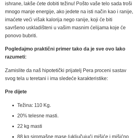
ishrane, lakše ćete dobiti težinu! Pošto vaše telo sada troši
mnogo manje energije, ako jedete na isti način kao i ranije,
imaćete veći višak kalorija nego ranije, koji će biti
savršeno uskladišteni u vašim masnim ćelijama koje će
ponovo bubriti.
Pogledajmo praktični primer tako da je sve ovo lako
razumeti:
Zamislite da naš hipotetički prijatelj Pera proceni sastav
svog tela u teretani i ima sledeće karakteristike:
Pre dijete
Težina: 110 Kg.
20% telesne masti.
22 kg masti
88 kg siromašne mase (uključujući mišiće i mišićno