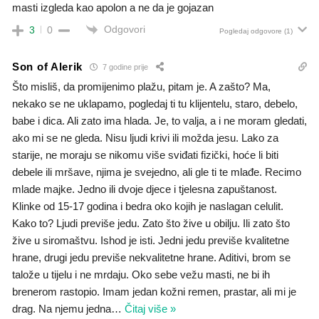
masti izgleda kao apolon a ne da je gojazan
Odgovori
3
0
Pogledaj odgovore
(1)
Son of Alerik
7 godine prije
Što misliš, da promijenimo plažu, pitam je. A zašto? Ma,
nekako se ne uklapamo, pogledaj ti tu klijentelu, staro, debelo,
babe i dica. Ali zato ima hlada. Je, to valja, a i ne moram gledati,
ako mi se ne gleda. Nisu ljudi krivi ili možda jesu. Lako za
starije, ne moraju se nikomu više sviđati fizički, hoće li biti
debele ili mršave, njima je svejedno, ali gle ti te mlađe. Recimo
mlade majke. Jedno ili dvoje djece i tjelesna zapuštanost.
Klinke od 15-17 godina i bedra oko kojih je naslagan celulit.
Kako to? Ljudi previše jedu. Zato što žive u obilju. Ili zato što
žive u siromaštvu. Ishod je isti. Jedni jedu previše kvalitetne
hrane, drugi jedu previše nekvalitetne hrane. Aditivi, brom se
talože u tijelu i ne mrdaju. Oko sebe vežu masti, ne bi ih
brenerom rastopio. Imam jedan kožni remen, prastar, ali mi je
drag. Na njemu jedna
…
Čitaj više »