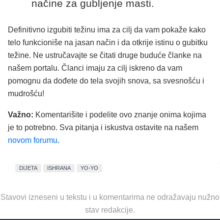
načine za gubljenje masti.
Definitivno izgubiti težinu ima za cilj da vam pokaže kako
telo funkcioniše na jasan način i da otkrije istinu o gubitku
težine. Ne ustručavajte se čitati druge buduće članke na
našem portalu. Članci imaju za cilj iskreno da vam
pomognu da dođete do tela svojih snova, sa svesnošću i
mudrošću!
Važno:
Komentarišite i podelite ovo znanje onima kojima
je to potrebno. Sva pitanja i iskustva ostavite na našem
novom forumu
.
DIJETA
ISHRANA
YO-YO
Stavovi izneseni u tekstu i u komentarima ne odražavaju nužno
stav redakcije.