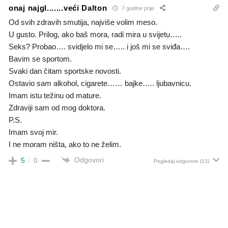
onaj najgl.......veći Dalton
7 godine prije
Od svih zdravih smutija, najviše volim meso.
U gusto. Prilog, ako baš mora, radi mira u svijetu…..
Seks? Probao…. svidjelo mi se….. i još mi se sviđa….
Bavim se sportom.
Svaki dan čitam sportske novosti.
Ostavio sam alkohol, cigarete…… bajke….. ljubavnicu.
Imam istu težinu od mature.
Zdraviji sam od mog doktora.
P.S.
Imam svoj mir.
I ne moram ništa, ako to ne želim.
Odgovori
5
0
Pogledaj odgovore
(13)