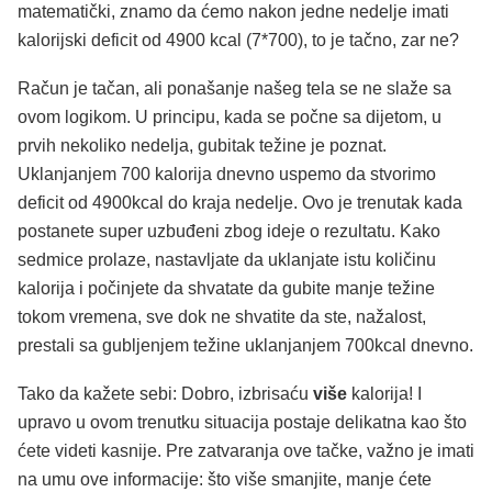
matematički, znamo da ćemo nakon jedne nedelje imati
kalorijski deficit od 4900 kcal (7*700), to je tačno, zar ne?
Račun je tačan, ali ponašanje našeg tela se ne slaže sa
ovom logikom. U principu, kada se počne sa dijetom, u
prvih nekoliko nedelja, gubitak težine je poznat.
Uklanjanjem 700 kalorija dnevno uspemo da stvorimo
deficit od 4900kcal do kraja nedelje. Ovo je trenutak kada
postanete super uzbuđeni zbog ideje o rezultatu. Kako
sedmice prolaze, nastavljate da uklanjate istu količinu
kalorija i počinjete da shvatate da gubite manje težine
tokom vremena, sve dok ne shvatite da ste, nažalost,
prestali sa gubljenjem težine uklanjanjem 700kcal dnevno.
Tako da kažete sebi: Dobro, izbrisaću
više
kalorija! I
upravo u ovom trenutku situacija postaje delikatna kao što
ćete videti kasnije. Pre zatvaranja ove tačke, važno je imati
na umu ove informacije: što više smanjite, manje ćete