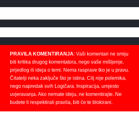
PRAVILA KOMENTIRANJA
: Vaši komentari ne smiju
biti kritika drugog komentatora, nego vaše mišljenje,
prijedlog ili ideja o temi. Nema rasprave tko je u pravu.
Čitatelji neka zaključe što je istina. Cilj nije polemika,
nego napredak svih Logičara. Inspiracija, umjesto
uvjeravanja. Ako nemate ideju, ne komentirajte. Ne
budete li respektirali pravila, biti će te blokirani.