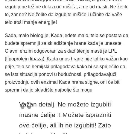
izgubljene težine dolazi od mišića, a ne od masti. Ne želite
to, zar ne? Ne želite da izgubite mišiće i učinite da vaše
telo troši manje energije!
Sada, malo biologije: Kada jedete malo, telo se postara da
budete spremniji za skladištenje hrane kada je unesete.
Glavni enzim odgovoran za skladištenje masti je LPL
(lipoprotein lipaza). Kada unos hrane nije toliko važan kao
prije, telo se hemijski prilagođava kako bi se spriječilo da
se ista situacija ponovi u budućnosti, prilagođavajući
proizvodnju ovih enzima! Kada hrana stigne, oni će biti
spremni da je skladište najbolje što mogu.
Važan detalj: Ne možete izgubiti
masne ćelije !! Možete isprazniti
ove ćelije, ali ih ne izgubiti! Zato