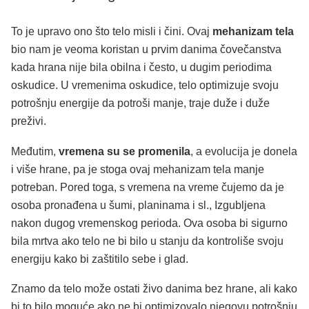
To je upravo ono što telo misli i čini. Ovaj
mehanizam tela
bio nam je veoma koristan u prvim danima čovečanstva
kada hrana nije bila obilna i često, u dugim periodima
oskudice. U vremenima oskudice, telo optimizuje svoju
potrošnju energije da potroši manje, traje duže i duže
preživi.
Međutim,
vremena su se promenila
, a evolucija je donela
i više hrane, pa je stoga ovaj mehanizam tela manje
potreban. Pored toga, s vremena na vreme čujemo da je
osoba pronađena u šumi, planinama i sl., Izgubljena
nakon dugog vremenskog perioda. Ova osoba bi sigurno
bila mrtva ako telo ne bi bilo u stanju da kontroliše svoju
energiju kako bi zaštitilo sebe i glad.
Znamo da telo može ostati živo danima bez hrane, ali kako
bi to bilo moguće ako ne bi optimizovalo njegovu potrošnju