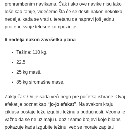
prehrambenim navikama. Čak i ako ove navike nisu tako
loše kao ranije, videćemo šta će se desiti nakon nekoliko
nedelja, kada se vrati u teretanu da napravi još jednu
procenu svoje telesne kompozicije:
6 nedelja nakon završetka plana
Težina: 110 kg.
22.5.
25 kg masti.
85 kg siromašne mase.
Zaključak: On je sada veći nego pre početka ishrane. Ovaj
efekat je poznat kao
“jo-jo efekat”
. Na svakom kraju
ciklusa postaje teže izgubiti težinu u budućnosti. Veoma je
važno da se ne uzimaju u obzir samo brojevi koje bilans
pokazuje kada izgubite težinu, već se morate zapitati