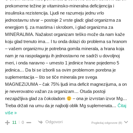
prekomerne težine je vitaminsko-mineralna deficijencija i
insulinska rezistencija. Ljudi ne razumeju jednu vrlo
jednostavnu stvar – postoje 2 vrste gladi: glad organizma za
energijom tj. za mastima i skrobom, i glad organizma za
MINERALIMA. Nažalost organizam teško može da nam kaže
koju glad trenuto ima… I tu onda dolazi do problema sa hranom
– vašem organizmu je potrebna gomila minerala, a hrana koja
nam je na raspolaganju ih jednostavno ne sadrži u dovoljnoj
meri, i onda naravno – umesto 1 jedinice hrane pojedemo 5
jedinica… Da bi se izborili sa ovim problemom porebna je
suplementacija – što se tiče minerala pre svega
MAGNEZIJUMA – čak 75% ljudi ima deficit magnezijuma, a on
je neverovatno važan za organizam… Otuda postoji
nezajažljiva glad za čokoladom
– ona je izvrstan izvor Mg…
Treba držati na umu da je najbolji oblik Mg suplemenata
…
Čitaj
više »
Odgovori
11
0
Pogledaj odgovore
(8)