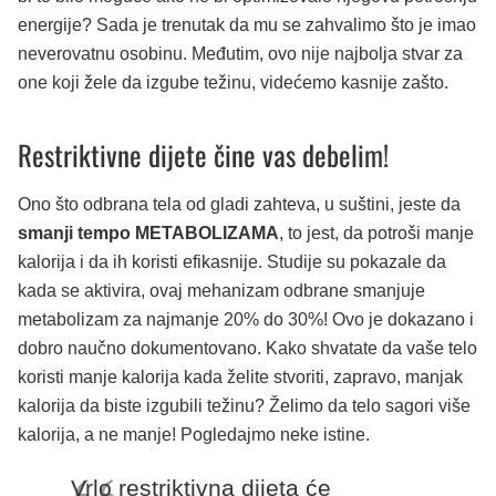
energije? Sada je trenutak da mu se zahvalimo što je imao
neverovatnu osobinu. Međutim, ovo nije najbolja stvar za
one koji žele da izgube težinu, videćemo kasnije zašto.
Restriktivne dijete čine vas debelim!
Ono što odbrana tela od gladi zahteva, u suštini, jeste da
smanji tempo
METABOLIZAMA
, to jest, da potroši manje
kalorija i da ih koristi efikasnije. Studije su pokazale da
kada se aktivira, ovaj mehanizam odbrane smanjuje
metabolizam za najmanje 20% do 30%! Ovo je dokazano i
dobro naučno dokumentovano. Kako shvatate da vaše telo
koristi manje kalorija kada želite stvoriti, zapravo, manjak
kalorija da biste izgubili težinu? Želimo da telo sagori više
kalorija, a ne manje! Pogledajmo neke istine.
Vrlo restriktivna dijeta će