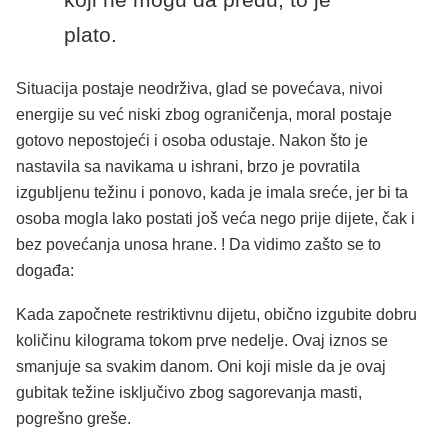
plato.
Situacija postaje neodrživa, glad se povećava, nivoi
energije su već niski zbog ograničenja, moral postaje
gotovo nepostojeći i osoba odustaje. Nakon što je
nastavila sa navikama u ishrani, brzo je povratila
izgubljenu težinu i ponovo, kada je imala sreće, jer bi ta
osoba mogla lako postati još veća nego prije dijete, čak i
bez povećanja unosa hrane. ! Da vidimo zašto se to
događa:
Kada započnete restriktivnu dijetu, obično izgubite dobru
količinu kilograma tokom prve nedelje. Ovaj iznos se
smanjuje sa svakim danom. Oni koji misle da je ovaj
gubitak težine isključivo zbog sagorevanja masti,
pogrešno greše.