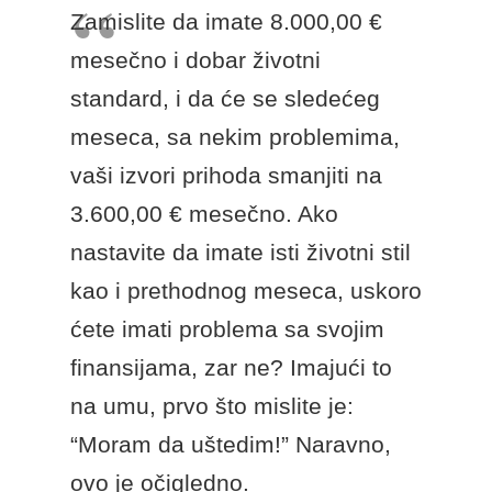
Zamislite da imate 8.000,00 €
mesečno i dobar životni
standard, i da će se sledećeg
meseca, sa nekim problemima,
vaši izvori prihoda smanjiti na
3.600,00 € mesečno. Ako
nastavite da imate isti životni stil
kao i prethodnog meseca, uskoro
ćete imati problema sa svojim
finansijama, zar ne? Imajući to
na umu, prvo što mislite je:
“Moram da uštedim!” Naravno,
ovo je očigledno.