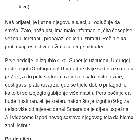
tkivo).
Naš prijatelj je ljut na njegovu situaciju i odlučuje da
smrša! Zato, nažalost, ima malo informacija, čita časopise i
vežba u teretani i pronalazi odličnu ishranu. Počinje da
prati ovaj restriktivni režim i super je uzbuđen.
Prve nedelje je izgubio 4 kg! Super je uzbuđen! U drugoj
nedelji gubi 3 kilograma! U naredne dvije sedmice izgubio
je 2 kg, a do pete sedmice izgubio je vrlo malo težine,
dostigavši plato (ovaj zid gde se tijelo dobro prilagodilo
kako bi se izbjeglo gubljenje više masti). Pera počinje da
bude frustriran, ali je sretan, nakon što je izgubio 9 kg za
nešto više od mjesec dana! Smatra da je dijeta uspešna.
Ali videćemo ispod novog sastava njegovog tela da bismo
znali istinu:
Posle dijete