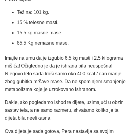
Težina: 101 kg.
15 % telesne masti.
15,5 kg masne mase.
85,5 Kg nemasne mase.
Imajte na umu da je izgubio 6,5 kg masti i 2,5 kilograma
mišića! Očigledno je da je ishrana bila neuspešna!
Njegovo telo sada troši samo oko 400 kcal / dan manje,
zbog gubitka mršave mase. Da ne spominjem smanjenje
metabolizma koje je uzrokovano ishranom.
Dakle, ako pogledamo ishod te dijete, uzimajući u obzir
sastav tela, a ne samo razmeru, shvatamo koliko je ta
dijeta bila neefikasna.
Ova dijeta je sada gotova, Pera nastavlja sa svojim