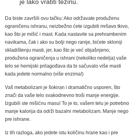
je lako vratiti težinu.
Da biste završili ovu tačku: Ako održavate produženu
ograničenu ishranu, neizbežno ćete izgubiti mršavo tkivo,
kao što je mišić i mast. Kada nastavite sa prehrambenim
navikama, čak i ako su bolji nego ranije, bićete skloniji
skladištenju masti, jer, kao što je već objašnjeno,
produžena ograničenja u ishrani (nekoliko nedelja) vaše
telo se hemijski prilagođava da bi sačuvalo više masti
kada jedete normalno (više enzima!)
Vaš metabolizam je šokiran i dramatično usporen, što
znači da vaše telo svakodnevno troši manje energije.
Izgubili ste mišićnu masu! To je to, vašem telu je potrebno
manje kalorija da održi bazalni metabolizam. Manje nego
pre ishrane.
Iz tih razloga, ako jedete istu količinu hrane kao i pre