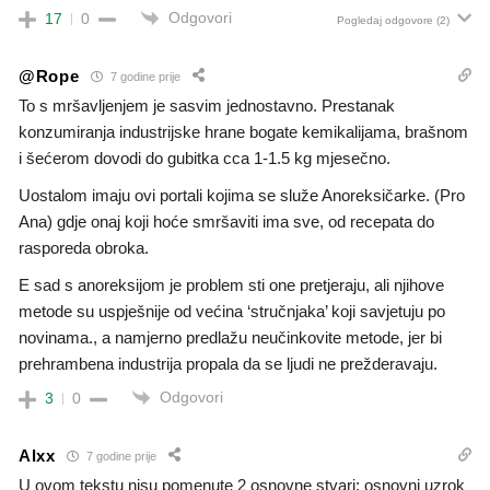
Odgovori
17
0
Pogledaj odgovore
(2)
@Rope
7 godine prije
To s mršavljenjem je sasvim jednostavno. Prestanak
konzumiranja industrijske hrane bogate kemikalijama, brašnom
i šećerom dovodi do gubitka cca 1-1.5 kg mjesečno.
Uostalom imaju ovi portali kojima se služe Anoreksičarke. (Pro
Ana) gdje onaj koji hoće smršaviti ima sve, od recepata do
rasporeda obroka.
E sad s anoreksijom je problem sti one pretjeraju, ali njihove
metode su uspješnije od većina ‘stručnjaka’ koji savjetuju po
novinama., a namjerno predlažu neučinkovite metode, jer bi
prehrambena industrija propala da se ljudi ne prežderavaju.
Odgovori
3
0
Alxx
7 godine prije
U ovom tekstu nisu pomenute 2 osnovne stvari: osnovni uzrok