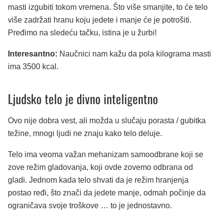
masti izgubiti tokom vremena. Što više smanjite, to će telo
više zadržati hranu koju jedete i manje će je potrošiti.
Pređimo na sledeću tačku, istina je u žurbi!
Interesantno:
Naučnici nam kažu da pola kilograma masti
ima 3500 kcal.
Ljudsko telo je divno inteligentno
Ovo nije dobra vest, ali možda u slučaju porasta / gubitka
težine, mnogi ljudi ne znaju kako telo deluje.
Telo ima veoma važan mehanizam samoodbrane koji se
zove režim gladovanja, koji ovde zovemo odbrana od
gladi. Jednom kada telo shvati da je režim hranjenja
postao ređi, što znači da jedete manje, odmah počinje da
ograničava svoje troškove … to je jednostavno.