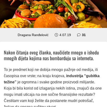
komentar
Dragana Ranđelović
4.07.19
31
Nakon čitanja ovog članka, naučićete mnogo o ishodu
mnogih dijeta kojima nas bombarduju sa interneta.
To je predmet koji ne dobija mnogo pažnje od medija, ili
časopisa ove vrste; na kraju krajeva,
industrija “gubitka
težine”
je ogromna i svake godine proizvodi milijarde.
Koja bi bila korist od izlaganja nekih istina, znajući da one
mogu imati uticaja na ove sočne finansijske rezultate?
Čestitam vam koji želite da postanete mudri potrošač,
željan da spozna suštinu stvari.