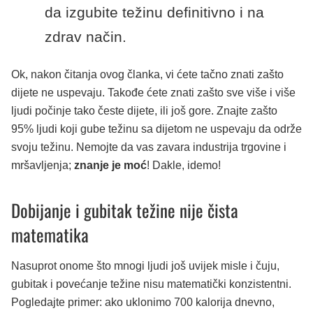
da izgubite težinu definitivno i na
zdrav način.
Ok, nakon čitanja ovog članka, vi ćete tačno znati zašto
dijete ne uspevaju. Takođe ćete znati zašto sve više i više
ljudi počinje tako česte dijete, ili još gore. Znajte zašto
95% ljudi koji gube težinu sa dijetom ne uspevaju da održe
svoju težinu. Nemojte da vas zavara industrija trgovine i
mršavljenja;
znanje je moć
! Dakle, idemo!
Dobijanje i gubitak težine nije čista
matematika
Nasuprot onome što mnogi ljudi još uvijek misle i čuju,
gubitak i povećanje težine nisu matematički konzistentni.
Pogledajte primer: ako uklonimo 700 kalorija dnevno,