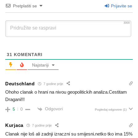
Pretplatiti se
Prijavite se
3000
31
KOMENTARI
Najstariji
Deutschland
7 godine prije
Ohoho clanak o hrani na nivou geopolitickih analiza.Cestitam
Dragani!!!
Odgovori
5
0
Pogledaj odgovore
(1)
Kurjaca
7 godine prije
Clanak nije loš ali zadnji izraczni su smijesni.netko tko ima 15%