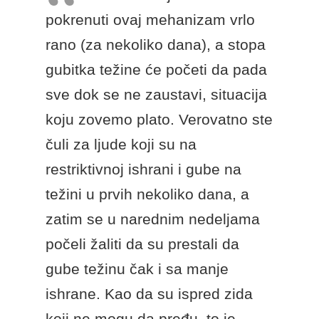
pokrenuti ovaj mehanizam vrlo
rano (za nekoliko dana), a stopa
gubitka težine će početi da pada
sve dok se ne zaustavi, situacija
koju zovemo plato. Verovatno ste
čuli za ljude koji su na
restriktivnoj ishrani i gube na
težini u prvih nekoliko dana, a
zatim se u narednim nedeljama
počeli žaliti da su prestali da
gube težinu čak i sa manje
ishrane. Kao da su ispred zida
koji ne mogu da pređu, to je