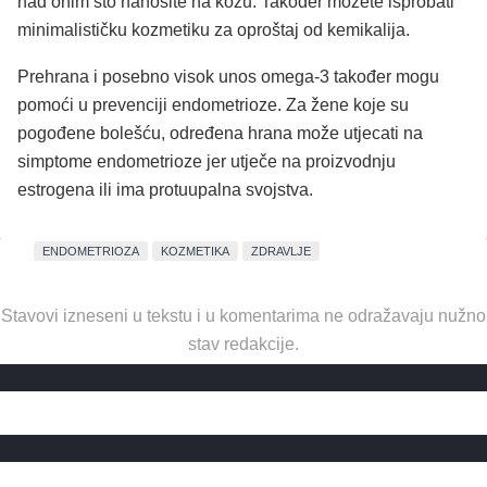
nad onim što nanosite na kožu. Također možete isprobati
minimalističku kozmetiku za oproštaj od kemikalija.
Prehrana i posebno visok unos omega-3 također mogu
pomoći u prevenciji endometrioze. Za žene koje su
pogođene bolešću, određena hrana može utjecati na
simptome endometrioze jer utječe na proizvodnju
estrogena ili ima protuupalna svojstva.
ENDOMETRIOZA
KOZMETIKA
ZDRAVLJE
Stavovi izneseni u tekstu i u komentarima ne odražavaju nužno
stav redakcije.