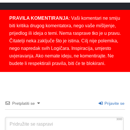
PRAVILA KOMENTIRANJA
: Vaši komentari ne smiju
biti kritika drugog komentatora, nego vaše mišljenje,
prijedlog ili ideja o temi. Nema rasprave tko je u pravu.
Čitatelji neka zaključe što je istina. Cilj nije polemika,
nego napredak svih Logičara. Inspiracija, umjesto
uvjeravanja. Ako nemate ideju, ne komentirajte. Ne
budete li respektirali pravila, biti će te blokirani.
Pretplatiti se
Prijavite se
3000