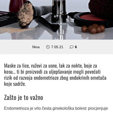
komentara
Nina
7.05.21
6
Maske za lice, ruževi za usne, lak za nokte, boje za
kosu… ti bi proizvodi za uljepšavanje mogli povećati
rizik od razvoja endometrioze zbog endokrinih ometača
koje sadrže.
Zašto je to važno
Endometrioza je vrlo česta ginekološka bolest: procjenjuje