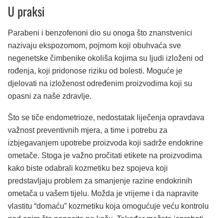
U praksi
Parabeni i benzofenoni dio su onoga što znanstvenici
nazivaju ekspozomom, pojmom koji obuhvaća sve
negenetske čimbenike okoliša kojima su ljudi izloženi od
rođenja, koji pridonose riziku od bolesti. Moguće je
djelovati na izloženost određenim proizvodima koji su
opasni za naše zdravlje.
Što se tiče endometrioze, nedostatak liječenja opravdava
važnost preventivnih mjera, a time i potrebu za
izbjegavanjem upotrebe proizvoda koji sadrže endokrine
ometače. Stoga je važno pročitati etikete na proizvodima
kako biste odabrali kozmetiku bez spojeva koji
predstavljaju problem za smanjenje razine endokrinih
ometača u vašem tijelu. Možda je vrijeme i da napravite
vlastitu “domaću” kozmetiku koja omogućuje veću kontrolu