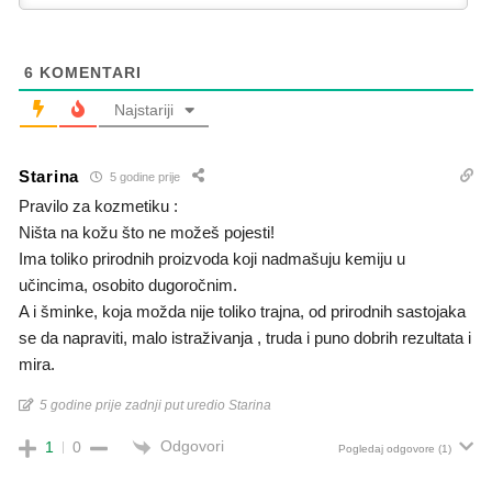
6
KOMENTARI
Najstariji
Starina
5 godine prije
Pravilo za kozmetiku :
Ništa na kožu što ne možeš pojesti!
Ima toliko prirodnih proizvoda koji nadmašuju kemiju u
učincima, osobito dugoročnim.
A i šminke, koja možda nije toliko trajna, od prirodnih sastojaka
se da napraviti, malo istraživanja , truda i puno dobrih rezultata i
mira.
5 godine prije zadnji put uredio Starina
Odgovori
1
0
Pogledaj odgovore
(1)