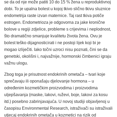
se da od nje može patiti 10 do 15 % žena u reproduktivnoj
dobi. To je upalna bolest u kojoj tkivo slično tkivu sluznice
endometrija raste izvan maternice. Taj rast tkiva potiče
estrogen. Endometrioza je odgovorna za jake kronične
bolove u regiji zdjelice, probleme s crijevima i neplodnost,
što dramatično smanjuje kvalitetu života žena. Ovu je
bolest teško dijagnosticirati i ne postoji lijek koji bi je
mogao izliječiti. Iako točni uzroci nisu poznati, čini se da
genetski, okolišni i, najvažnije, hormonski čimbenici igraju
važnu ulogu.
Zbog toga je prisutnost endokrinih ometača – tvari koje
sprečavaju ili oponašaju djelovanje hormona – u
određenim kozmetičkim proizvodima i proizvodima
uljepšavanja (maske, lakovi, ruževi, boje, lakovi za kosu
itd.) posebno zabrinjavajuća. U novoj studiji objavljenoj u
časopisu Environmental Research, istraživači su istraživali
utjecaj endokrinih ometača u kozmetici na rizik od