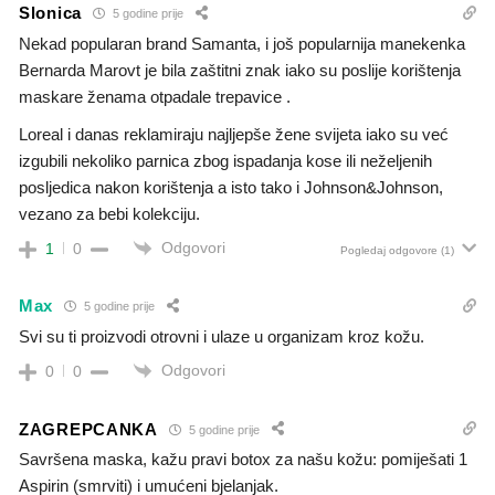
Slonica
5 godine prije
Nekad popularan brand Samanta, i još popularnija manekenka
Bernarda Marovt je bila zaštitni znak iako su poslije korištenja
maskare ženama otpadale trepavice .
Loreal i danas reklamiraju najljepše žene svijeta iako su već
izgubili nekoliko parnica zbog ispadanja kose ili neželjenih
posljedica nakon korištenja a isto tako i Johnson&Johnson,
vezano za bebi kolekciju.
Odgovori
1
0
Pogledaj odgovore
(1)
Max
5 godine prije
Svi su ti proizvodi otrovni i ulaze u organizam kroz kožu.
Odgovori
0
0
ZAGREPCANKA
5 godine prije
Savršena maska, kažu pravi botox za našu kožu: pomiješati 1
Aspirin (smrviti) i umućeni bjelanjak.