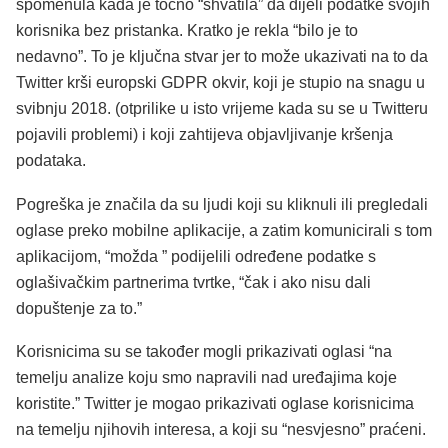
spomenula kada je točno “shvatila” da dijeli podatke svojih
korisnika bez pristanka. Kratko je rekla “bilo je to
nedavno”. To je ključna stvar jer to može ukazivati na to da
Twitter krši europski GDPR okvir, koji je stupio na snagu u
svibnju 2018. (otprilike u isto vrijeme kada su se u Twitteru
pojavili problemi) i koji zahtijeva objavljivanje kršenja
podataka.
Pogreška je značila da su ljudi koji su kliknuli ili pregledali
oglase preko mobilne aplikacije, a zatim komunicirali s tom
aplikacijom, “možda ” podijelili određene podatke s
oglašivačkim partnerima tvrtke, “čak i ako nisu dali
dopuštenje za to.”
Korisnicima su se također mogli prikazivati oglasi “na
temelju analize koju smo napravili nad uređajima koje
koristite.” Twitter je mogao prikazivati oglase korisnicima
na temelju njihovih interesa, a koji su “nesvjesno” praćeni.