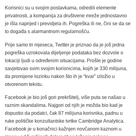
Korisnici su u svojim postavkama, odredili elemente
privatnosti, a kompanija za društvene mreže jednostavno
je išla naprijed i previdjela ih. Pogreška ili ne, čini se da se
to događa s alarmantnom regularnošću.
Prije samo tri mjeseca, Twitter je priznao da je još jedna
pogreška uzrokovala dijeljenje podataka bez dozvole o
lokaciji ljudi u određenim situacijama. Prošle je godine
savjetovao svim svojim korisnicima, kojih je 330 milijuna,
da promijene lozinku nakon što ih je “kvar” izložio u
otvorenom tekstu.
Facebook je bio još gori prekršitelj, više puta se našao u
raznim skandalima. Najgori od njih je možda bio kad je
dopustio da podatci, čak 87 milijuna korisnika, padnu u
ruke političke konzultantske tvrtke Cambridge Analytica.
Facebook je u konačnici kažnjen novčanom kaznom u