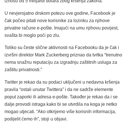
iznosu od 5 milijardi dolara zbog kršenja zakona.
U nevjerojatno drskom potezu ove godine, Facebook je
čak počeo pitati nove korisnike za lozinku za njihove
privatne račune e-pošte. Imajući na umu njihovu povijest,
svašta bi moglo poći po zlu.
Toliko su česte slične aktivnosti na Facebooku da je čak i
izvršni direktor Mark Zuckerberg priznao da tvrtka “trenutno
nema snažnu reputaciju za izgradnju zaštitnih usluga za
zaštitu privatnosti.”
Twitter je rekao da su podaci uključeni u nedavna kršenja
pravila “ostali unutar Twittera” i da ne sadrže elemente
poput zaporki ili adresa e-pošte. Također je rekao da i se
dalje provodi istraga kako bi se utvrdila na koga je netko
mogao utjecati. “Ako otkrijemo više korisnih informacija,
podijelit ćemo ih”, stoji u objavi.