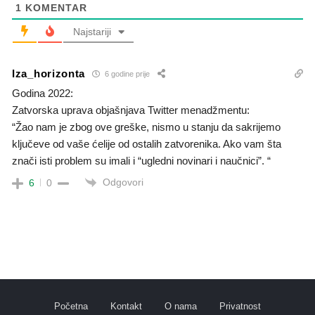
1
KOMENTAR
Najstariji
Iza_horizonta
6 godine prije
Godina 2022:
Zatvorska uprava objašnjava Twitter menadžmentu:
“Žao nam je zbog ove greške, nismo u stanju da sakrijemo
ključeve od vaše ćelije od ostalih zatvorenika. Ako vam šta
znači isti problem su imali i “ugledni novinari i naučnici”. “
Odgovori
6
0
Početna
Kontakt
O nama
Privatnost