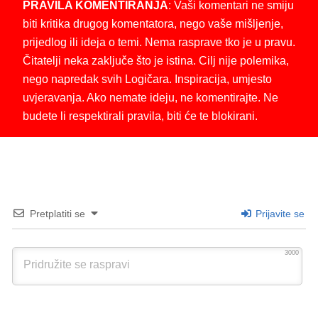
PRAVILA KOMENTIRANJA
: Vaši komentari ne smiju
biti kritika drugog komentatora, nego vaše mišljenje,
prijedlog ili ideja o temi. Nema rasprave tko je u pravu.
Čitatelji neka zaključe što je istina. Cilj nije polemika,
nego napredak svih Logičara. Inspiracija, umjesto
uvjeravanja. Ako nemate ideju, ne komentirajte. Ne
budete li respektirali pravila, biti će te blokirani.
Pretplatiti se
Prijavite se
3000