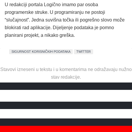
U redakciji portala Logično imamo par osoba
programerske struke. U programiranju ne postoji
“slučajnost”. Jedna suvišna točka ili pogrešno slovo može
blokirati rad aplikacije. Dijeljenje podataka je pomno
planirani projekt, a nikako greška.
SIGURNOST KORISNIČKIH PODATAKA
TWITTER
Stavovi izneseni u tekstu i u komentarima ne odražavaju nužno
stav redakcije.