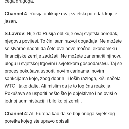
čega drugoga.
Channel 4:
Rusija oblikuje ovaj svjetski poredak koji je
jasan.
S.Lavrov:
Nije da Rusija oblikuje ovaj svjetski poredak,
njegovu povijest. To čini sam razvoj događaja. Ne možete
se stvarno nadati da ćete ove nove moćne, ekonomski i
financijske zemlje zadržati. Ne možete zanemariti njihovu
ulogu u svjetskoj trgovini i svjetskom gospodarstvu. Taj se
proces pokušava usporiti novim carinama, novim
sankcijama koje, zbog dobrih ili loših razloga, krši načela
WTO i tako dalje. Ali mislim da je to logična reakcija.
Pokušava se usporiti nešto što je objektivno i ne ovisi o
jednoj administraciji i bilo kojoj zemlji.
Channel 4:
Ali Europa kao da se boji onoga svjetskog
poretka kojeg ste upravo opisali.