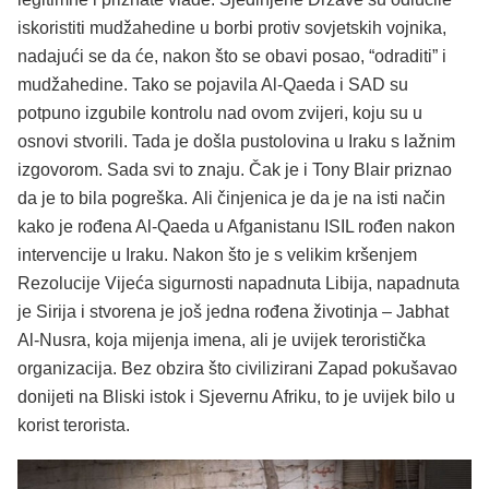
iskoristiti mudžahedine u borbi protiv sovjetskih vojnika,
nadajući se da će, nakon što se obavi posao, “odraditi” i
mudžahedine. Tako se pojavila Al-Qaeda i SAD su
potpuno izgubile kontrolu nad ovom zvijeri, koju su u
osnovi stvorili. Tada je došla pustolovina u Iraku s lažnim
izgovorom. Sada svi to znaju. Čak je i Tony Blair priznao
da je to bila pogreška. Ali činjenica je da je na isti način
kako je rođena Al-Qaeda u Afganistanu ISIL rođen nakon
intervencije u Iraku. Nakon što je s velikim kršenjem
Rezolucije Vijeća sigurnosti napadnuta Libija, napadnuta
je Sirija i stvorena je još jedna rođena životinja – Jabhat
Al-Nusra, koja mijenja imena, ali je uvijek teroristička
organizacija. Bez obzira što civilizirani Zapad pokušavao
donijeti na Bliski istok i Sjevernu Afriku, to je uvijek bilo u
korist terorista.