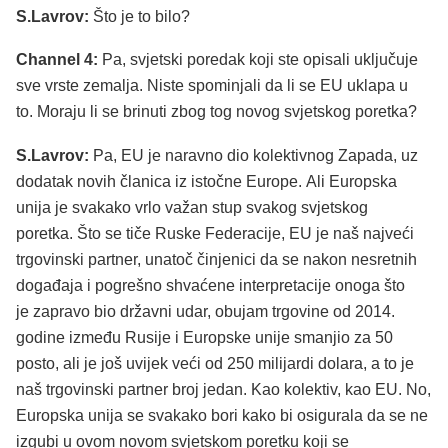
S.Lavrov:
Što je to bilo?
Channel 4:
Pa, svjetski poredak koji ste opisali uključuje
sve vrste zemalja. Niste spominjali da li se EU uklapa u
to. Moraju li se brinuti zbog tog novog svjetskog poretka?
S.Lavrov:
Pa, EU je naravno dio kolektivnog Zapada, uz
dodatak novih članica iz istočne Europe. Ali Europska
unija je svakako vrlo važan stup svakog svjetskog
poretka. Što se tiče Ruske Federacije, EU je naš najveći
trgovinski partner, unatoč činjenici da se nakon nesretnih
događaja i pogrešno shvaćene interpretacije onoga što
je zapravo bio državni udar, obujam trgovine od 2014.
godine između Rusije i Europske unije smanjio za 50
posto, ali je još uvijek veći od 250 milijardi dolara, a to je
naš trgovinski partner broj jedan. Kao kolektiv, kao EU. No,
Europska unija se svakako bori kako bi osigurala da se ne
izgubi u ovom novom svjetskom poretku koji se