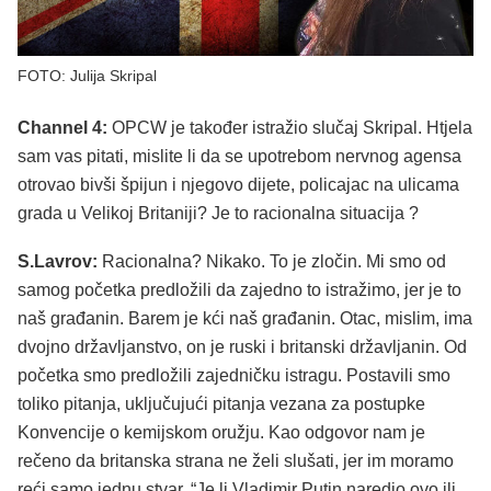
FOTO: Julija Skripal
Channel 4:
OPCW je također istražio slučaj Skripal. Htjela
sam vas pitati, mislite li da se upotrebom nervnog agensa
otrovao bivši špijun i njegovo dijete, policajac na ulicama
grada u Velikoj Britaniji? Je to racionalna situacija ?
S.Lavrov:
Racionalna? Nikako. To je zločin. Mi smo od
samog početka predložili da zajedno to istražimo, jer je to
naš građanin. Barem je kći naš građanin. Otac, mislim, ima
dvojno državljanstvo, on je ruski i britanski državljanin. Od
početka smo predložili zajedničku istragu. Postavili smo
toliko pitanja, uključujući pitanja vezana za postupke
Konvencije o kemijskom oružju. Kao odgovor nam je
rečeno da britanska strana ne želi slušati, jer im moramo
reći samo jednu stvar. “Je li Vladimir Putin naredio ovo ili