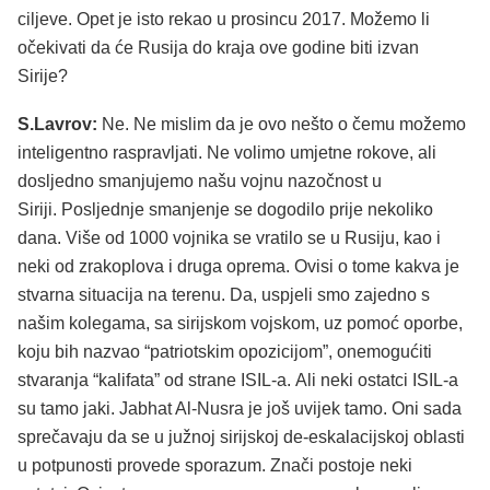
ciljeve. Opet je isto rekao u prosincu 2017. Možemo li
očekivati ​​da će Rusija do kraja ove godine biti izvan
Sirije?
S.Lavrov:
Ne. Ne mislim da je ovo nešto o čemu možemo
inteligentno raspravljati. Ne volimo umjetne rokove, ali
dosljedno smanjujemo našu vojnu nazočnost u
Siriji. Posljednje smanjenje se dogodilo prije nekoliko
dana. Više od 1000 vojnika se vratilo se u Rusiju, kao i
neki od zrakoplova i druga oprema. Ovisi o tome kakva je
stvarna situacija na terenu. Da, uspjeli smo zajedno s
našim kolegama, sa sirijskom vojskom, uz pomoć oporbe,
koju bih nazvao “patriotskim opozicijom”, onemogućiti
stvaranja “kalifata” od strane ISIL-a. Ali neki ostatci ISIL-a
su tamo jaki. Jabhat Al-Nusra je još uvijek tamo. Oni sada
sprečavaju da se u južnoj sirijskoj de-eskalacijskoj oblasti
u potpunosti provede sporazum. Znači postoje neki