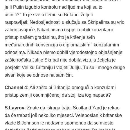
je li Putin izgubio kontrolu nad ljudima koji su to
učinili?” To je sve o čemu su Britanci željeli
raspravljati. Nedosljednosti u slučaju sa Skripalima su vrlo
zabrinjavajuće. Nikad nismo uspjeli dobiti konzularni
pristup našem građaninu, što je kršenje svih
međunarodnih konvencija o diplomatskim i konzularnim
odnosima. Nikada nismo dobili vjerodostojno objašnjenje
zašto rođaka Julije Skripal nije dobila vizu, a željela je
posjetiti Veliku Britaniju i vidjeti Juliju. Tu su i mnoge druge
stvari koje se odnose na sam čin.
Channel 4:
Ali zašto bi Britanija omogućila konzularni
pristup zemlji osumnjičenoj da stoji iza tog napada?
S.Lavrov:
Znate da istraga traje. Scotland Yard je rekao
da će trebati još nekoliko mjeseci. Veleposlanik britanske
vlade B.Johnson je nedavno spomenuo da se mjesto