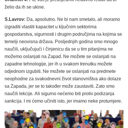
želio da ih se ukine.
S.Lavrov:
Da, apsolutno. Ne bi nam smetalo, ali moramo
izgraditi vlastiti kapacitet u ključnim sektorima
gospodarstva, sigurnosti i drugim područjima na kojima se
temelji neovisna država. Posljednjih godina smo mnogo
naučili, uključujući i činjenicu da se u tim pitanjima ne
možemo oslanjati na Zapad. Ne možete se oslanjati na
zapadne tehnologije, jer ih u svakom trenutku možete
odjednom izgubiti. Ne možete se oslanjati na predmete
neophodne za svakodnevni život stanovništva ako dolaze
sa Zapada, jer se to također može zaustaviti. Zato smo
naučili lekcije. Ali sigurno nećemo biti protiv podizanja
sankcija. I mi ćemo učiniti isto, jer imamo neke protumjere.