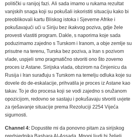
politički u ranijoj fazi. Ali sada imamo u rukama rezultat
vanjskih snaga koji su pokušali iskoristiti situaciju kako bi
preoblikovali kartu Bliskog istoka i Sjeverne Afrike i
pokušavajući ući u Siriju bez ikakvog poziva, gdje žele
provesti vlastiti program. Dakle, s naporima koje sada
poduzimamo zajedno s Turskom i Iranom, a obje zemlje su
prisutne na terenu, Turska bez poziva, a Iran s pozivom
vlade, uspjeli smo pragmatično stvoriti ono što zovemo
proces iz Astane. Sirijska vlada, obzirom na činjenicu da
Rusija i Iran surađuju s Turskom na temelju odluka koje su
dovele do de-eskalacije, prihvatila je proces iz Astane kao
takav. To je dio procesa koji se vodi zajedno s oružanom
opozicijom, redovno se sastaju i pokušavaju stvoriti uvjete
za rješavanje situacije prema Rezoluciji 2254 Vijeća
sigurnosti.
Channel 4:
Dopustite mi da ponovno pitam za sirijskog
predsjednika Bashara Al-Assada. Mnogi ljudi bi željeli