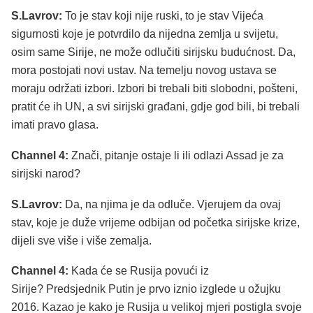
S.Lavrov:
To je stav koji nije ruski, to je stav Vijeća
sigurnosti koje je potvrdilo da nijedna zemlja u svijetu,
osim same Sirije, ne može odlučiti sirijsku budućnost. Da,
mora postojati novi ustav. Na temelju novog ustava se
moraju održati izbori. Izbori bi trebali biti slobodni, pošteni,
pratit će ih UN, a svi sirijski građani, gdje god bili, bi trebali
imati pravo glasa.
Channel 4:
Znači, pitanje ostaje li ili odlazi Assad je za
sirijski narod?
S.Lavrov:
Da, na njima je da odluče. Vjerujem da ovaj
stav, koje je duže vrijeme odbijan od početka sirijske krize,
dijeli sve više i više zemalja.
Channel 4:
Kada će se Rusija povući iz
Sirije? Predsjednik Putin je prvo iznio izglede u ožujku
2016. Kazao je kako je Rusija u velikoj mjeri postigla svoje