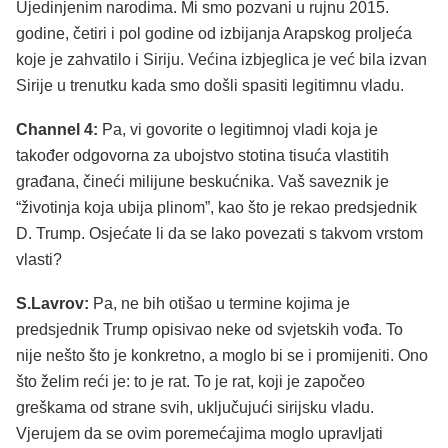
Ujedinjenim narodima. Mi smo pozvani u rujnu 2015.
godine, četiri i pol godine od izbijanja Arapskog proljeća
koje je zahvatilo i Siriju. Većina izbjeglica je već bila izvan
Sirije u trenutku kada smo došli spasiti legitimnu vladu.
Channel 4:
Pa, vi govorite o legitimnoj vladi koja je
također odgovorna za ubojstvo stotina tisuća vlastitih
građana, čineći milijune beskućnika. Vaš saveznik je
“životinja koja ubija plinom”, kao što je rekao predsjednik
D. Trump. Osjećate li da se lako povezati s takvom vrstom
vlasti?
S.Lavrov:
Pa, ne bih otišao u termine kojima je
predsjednik Trump opisivao neke od svjetskih vođa. To
nije nešto što je konkretno, a moglo bi se i promijeniti. Ono
što želim reći je: to je rat. To je rat, koji je započeo
greškama od strane svih, uključujući sirijsku vladu.
Vjerujem da se ovim poremećajima moglo upravljati