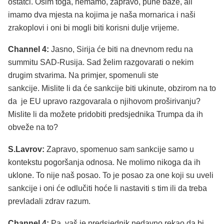
ostatci. Osim toga, nemamo, zapravo, pune baze, ali
imamo dva mjesta na kojima je naša mornarica i naši
zrakoplovi i oni bi mogli biti korisni dulje vrijeme.
Channel 4:
Jasno, Sirija će biti na dnevnom redu na
summitu SAD-Rusija. Sad želim razgovarati o nekim
drugim stvarima. Na primjer, spomenuli ste
sankcije. Mislite li da će sankcije biti ukinute, obzirom na to
da je EU upravo razgovarala o njihovom proširivanju?
Mislite li da možete pridobiti predsjednika Trumpa da ih
obveže na to?
S.Lavrov:
Zapravo, spomenuo sam sankcije samo u
kontekstu pogoršanja odnosa. Ne molimo nikoga da ih
uklone. To nije naš posao. To je posao za one koji su uveli
sankcije i oni će odlučiti hoće li nastaviti s tim ili da treba
prevladali zdrav razum.
Channel 4:
Pa, vaš je predsjednik nedavno rekao da bi