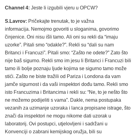
Channel 4:
Jeste li izgubili vjeru u OPCW?
S.Lavrov:
Pričekajte trenutak, to je važna
informacija. Nemojmo govoriti u sloganima, govorimo
činjenice. Oni nisu išli tamo. Ali oni su rekli da “imaju
uzorke”. Pitali smo “odakle?”. Rekli su “dali su nam
Britanci i Francuzi”. Pitali smo: “Zašto ne odete?” Zato što
nije baš sigurno. Rekli smo im jesu li Britanci i Francuzi bili
tamo ili bolje poznaju ljude kojima se sigurno tamo može
stići. Zašto ne biste tražili od Pariza i Londona da vam
jamče sigurnost i da vaši inspektori dođu tamo. Rekli smo
isto Francuzima i Britancima i rekli su: “Ne, to je nešto što
ne možemo podijeliti s vama”. Dakle, nema postupaka
vezanih za uzimanje uzoraka i lanca propisane istrage, što
znači da inspektori ne mogu nikome dati uzorak u
laboratorij. Ovi postupci, utjelovljeni i sadržani u
Konvenciji o zabrani kemijskog oružja, bili su