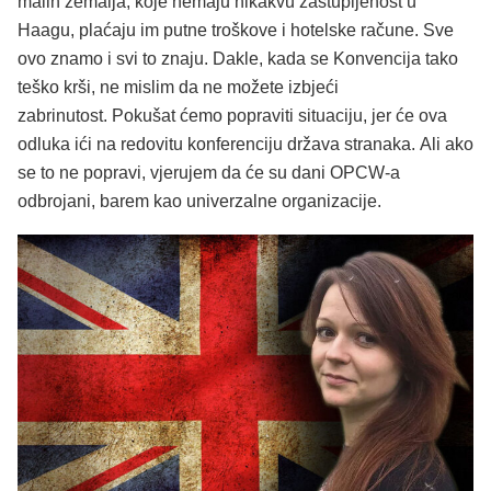
malih zemalja, koje nemaju nikakvu zastupljenost u
Haagu, plaćaju im putne troškove i hotelske račune. Sve
ovo znamo i svi to znaju. Dakle, kada se Konvencija tako
teško krši, ne mislim da ne možete izbjeći
zabrinutost. Pokušat ćemo popraviti situaciju, jer će ova
odluka ići na redovitu konferenciju država stranaka. Ali ako
se to ne popravi, vjerujem da će su dani OPCW-a
odbrojani, barem kao univerzalne organizacije.