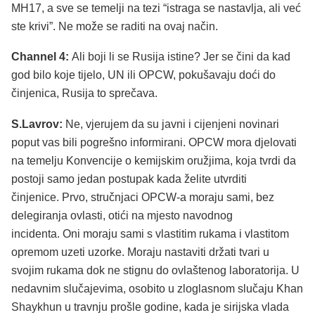
MH17, a sve se temelji na tezi “istraga se nastavlja, ali već
ste krivi”. Ne može se raditi na ovaj način.
Channel 4:
Ali boji li se Rusija istine? Jer se čini da kad
god bilo koje tijelo, UN ili OPCW, pokušavaju doći do
činjenica, Rusija to sprečava.
S.Lavrov:
Ne, vjerujem da su javni i cijenjeni novinari
poput vas bili pogrešno informirani. OPCW mora djelovati
na temelju Konvencije o kemijskim oružjima, koja tvrdi da
postoji samo jedan postupak kada želite utvrditi
činjenice. Prvo, stručnjaci OPCW-a moraju sami, bez
delegiranja ovlasti, otići na mjesto navodnog
incidenta. Oni moraju sami s vlastitim rukama i vlastitom
opremom uzeti uzorke. Moraju nastaviti držati tvari u
svojim rukama dok ne stignu do ovlaštenog laboratorija. U
nedavnim slučajevima, osobito u zloglasnom slučaju Khan
Shaykhun u travnju prošle godine, kada je sirijska vlada