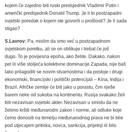
kojem će zajedno biti ruski predsjednik Vladimir Putin i
američki predsjednik Donald Trump. Je li to postzapadni
svjetski poredak o kojem ste govorili u prošlosti? Je li sada
stigao?
S.Lavrov:
Pa, mislim da smo već u postzapadnom
svjetskom poretku, ali se on oblikuje i trebat će još
dugo. To je povijesna epoha, ako želite. Dakako, nakon
pet ili više stoljeća kolektivne dominacije Zapada, nije baš
lako prilagoditi se novim stvarnostima i da postoje i drugi
ekonomski, financijski i politički potencijali – Kina, Indija i
Brazil. Afričke zemlje će biti jako u porastu, čim riješe
barem neke od sukoba na kontinentu. Rusija svakako želi
biti nezavisan svjetski akter. Nezavisan u smislu da ne
želimo kršiti međunarodni zakon i norme, ali odluke koje
ćemo donositi na temelju međunarodnog prava ne bi bile
pod utjecajem pritiska, novca, sankcija, prijetnji ili bilo