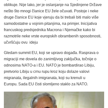
oblikuje. Nije lako, jer je oslanjanje na Sjedinjene Države
nešto što mnogi članice EU žele očuvati. Postoje i neke
druge članice EU koje vjeruju da bi trebali biti malo više
samodostatne u vojnim pitanjima, na primjer. Inicijativa
francuskog predsjednika Macrona i Njemačke kako bi
razmotrile neke vrste europskih obrambenih sposobnosti,
učvršćuju ovu ideju
Gledam summit EU, koji se upravo događa. Rasprava o
migraciji me dovela do zanimljivog zaključka, točnije o
odnosima NATO-a i EU. NATO je bombardirao Libiju,
pretvorio Libiju u crnu rupu kroz koju dolaze valovi
migranata, ilegalnih imigranata, koji su krenuli u
Europu. Sada EU čisti slomljeno staklo za NATO.