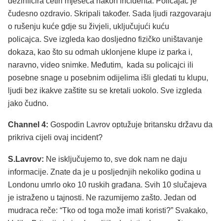
dezinficira četiri mjeseca nakon incidenta. Policajac je
čudesno ozdravio. Skripali također. Sada ljudi razgovaraju
o rušenju kuće gdje su živjeli, uključujući kuću
policajca. Sve izgleda kao dosljedno fizičko uništavanje
dokaza, kao što su odmah uklonjene klupe iz parka i,
naravno, video snimke. Međutim, kada su policajci ili
posebne snage u posebnim odijelima išli gledati tu klupu,
ljudi bez ikakve zaštite su se kretali uokolo. Sve izgleda
jako čudno.
Channel 4:
Gospodin Lavrov optužuje britansku državu da
prikriva cijeli ovaj incident?
S.Lavrov:
Ne isključujemo to, sve dok nam ne daju
informacije. Znate da je u posljednjih nekoliko godina u
Londonu umrlo oko 10 ruskih građana. Svih 10 slučajeva
je istraženo u tajnosti. Ne razumijemo zašto. Jedan od
mudraca reče: “Tko od toga može imati koristi?” Svakako,