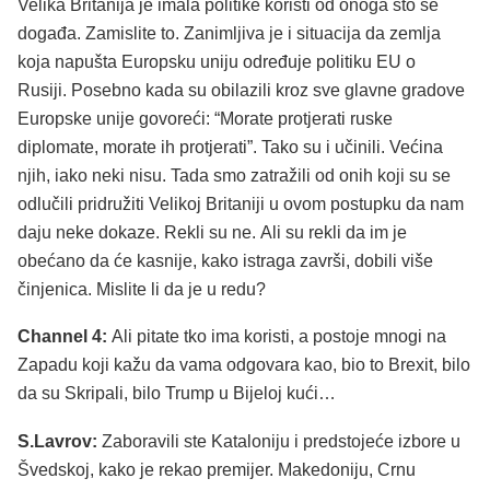
Velika Britanija je imala politike koristi od onoga što se
događa. Zamislite to. Zanimljiva je i situacija da zemlja
koja napušta Europsku uniju određuje politiku EU o
Rusiji. Posebno kada su obilazili kroz sve glavne gradove
Europske unije govoreći: “Morate protjerati ruske
diplomate, morate ih protjerati”. Tako su i učinili. Većina
njih, iako neki nisu. Tada smo zatražili od onih koji su se
odlučili pridružiti Velikoj Britaniji u ovom postupku da nam
daju neke dokaze. Rekli su ne. Ali su rekli da im je
obećano da će kasnije, kako istraga završi, dobili više
činjenica. Mislite li da je u redu?
Channel 4:
Ali pitate tko ima koristi, a postoje mnogi na
Zapadu koji kažu da vama odgovara kao, bio to Brexit, bilo
da su Skripali, bilo Trump u Bijeloj kući…
S.Lavrov:
Zaboravili ste Kataloniju i predstojeće izbore u
Švedskoj, kako je rekao premijer. Makedoniju, Crnu