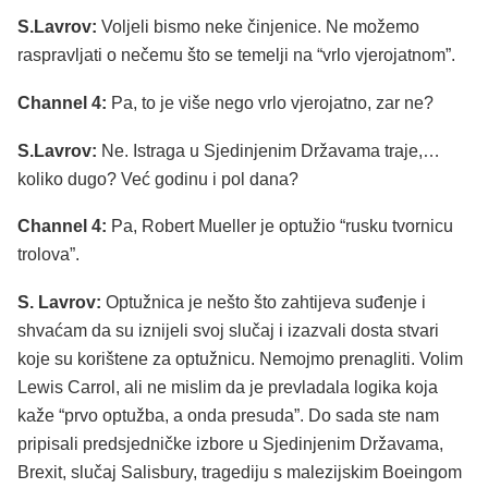
S.Lavrov:
Voljeli bismo neke činjenice. Ne možemo
raspravljati o nečemu što se temelji na “vrlo vjerojatnom”.
Channel 4:
Pa, to je više nego vrlo vjerojatno, zar ne?
S.Lavrov:
Ne. Istraga u Sjedinjenim Državama traje,…
koliko dugo? Već godinu i pol dana?
Channel 4:
Pa, Robert Mueller je optužio “rusku tvornicu
trolova”.
S. Lavrov:
Optužnica je nešto što zahtijeva suđenje i
shvaćam da su iznijeli svoj slučaj i izazvali dosta stvari
koje su korištene za optužnicu. Nemojmo prenagliti. Volim
Lewis Carrol, ali ne mislim da je prevladala logika koja
kaže “prvo optužba, a onda presuda”. Do sada ste nam
pripisali predsjedničke izbore u Sjedinjenim Državama,
Brexit, slučaj Salisbury, tragediju s malezijskim Boeingom