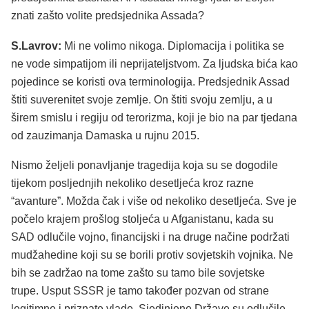
znati zašto volite predsjednika Assada?
S.Lavrov:
Mi ne volimo nikoga. Diplomacija i politika se
ne vode simpatijom ili neprijateljstvom. Za ljudska bića kao
pojedince se koristi ova terminologija. Predsjednik Assad
štiti suverenitet svoje zemlje. On štiti svoju zemlju, a u
širem smislu i regiju od terorizma, koji je bio na par tjedana
od zauzimanja Damaska ​​u rujnu 2015.
Nismo željeli ponavljanje tragedija koja su se dogodile
tijekom posljednjih nekoliko desetljeća kroz razne
“avanture”. Možda čak i više od nekoliko desetljeća. Sve je
počelo krajem prošlog stoljeća u Afganistanu, kada su
SAD odlučile vojno, financijski i na druge načine podržati
mudžahedine koji su se borili protiv sovjetskih vojnika. Ne
bih se zadržao na tome zašto su tamo bile sovjetske
trupe. Usput SSSR je tamo također pozvan od strane
legitimne i priznate vlade. Sjedinjene Države su odlučile