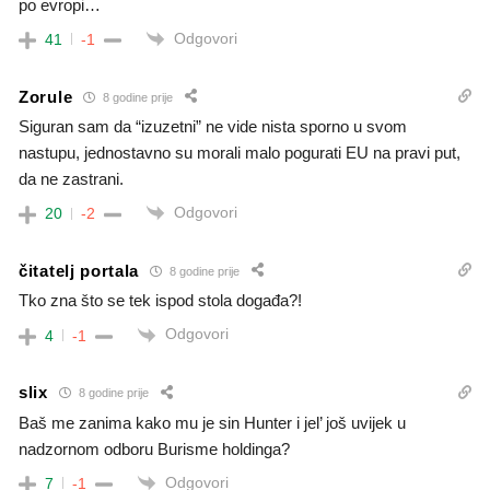
po evropi…
Odgovori
41
-1
Zorule
8 godine prije
Siguran sam da “izuzetni” ne vide nista sporno u svom
nastupu, jednostavno su morali malo pogurati EU na pravi put,
da ne zastrani.
Odgovori
20
-2
čitatelj portala
8 godine prije
Tko zna što se tek ispod stola događa?!
Odgovori
4
-1
slix
8 godine prije
Baš me zanima kako mu je sin Hunter i jel’ još uvijek u
nadzornom odboru Burisme holdinga?
Odgovori
7
-1