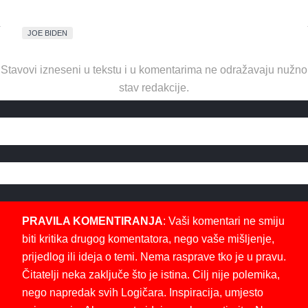
JOE BIDEN
Stavovi izneseni u tekstu i u komentarima ne odražavaju nužno
stav redakcije.
PRAVILA KOMENTIRANJA
: Vaši komentari ne smiju
biti kritika drugog komentatora, nego vaše mišljenje,
prijedlog ili ideja o temi. Nema rasprave tko je u pravu.
Čitatelji neka zaključe što je istina. Cilj nije polemika,
nego napredak svih Logičara. Inspiracija, umjesto