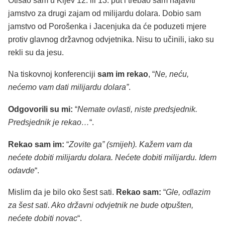
Otišao sam u Kijev 12. ili 13. put i trebao sam najaviti
jamstvo za drugi zajam od milijardu dolara. Dobio sam
jamstvo od Porošenka i Jacenjuka da će poduzeti mjere
protiv glavnog državnog odvjetnika. Nisu to učinili, iako su
rekli su da jesu.
Na tiskovnoj konferenciji
sam im rekao
, “
Ne, neću,
nećemo vam dati milijardu dolara”
.
Odgovorili su mi:
“
Nemate ovlasti, niste predsjednik.
Predsjednik je rekao…
“.
Rekao sam im:
“
Zovite ga” (smijeh). Kažem vam da
nećete dobiti milijardu dolara. Nećete dobiti milijardu. Idem
odavde
“.
Mislim da je bilo oko šest sati.
Rekao sam:
“
Gle, odlazim
za šest sati. Ako državni odvjetnik ne bude otpušten,
nećete dobiti novac
“.