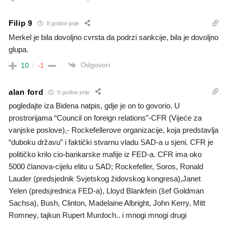
Filip 9
8 godine prije
Merkel je bila dovoljno cvrsta da podrzi sankcije, bila je dovoljno
glupa.
Odgovori
10
-1
alan ford
8 godine prije
pogledajte iza Bidena natpis, gdje je on to govorio. U
prostrorijama “Council on foreign relations”-CFR (Vijeće za
vanjske poslove),- Rockefellerove organizacije, koja predstavlja
“duboku državu” i faktički stvarnu vladu SAD-a u sjeni. CFR je
političko krilo cio-bankarske mafije iz FED-a. CFR ima oko
5000 članova-cijelu elitu u SAD; Rockefeller, Soros, Ronald
Lauder (predsjednik Svjetskog židovskog kongresa),Janet
Yelen (predsjrednica FED-a), Lloyd Blankfein (šef Goldman
Sachsa), Bush, Clinton, Madelaine Albright, John Kerry, Mitt
Romney, tajkun Rupert Murdoch.. i mnogi mnogi drugi