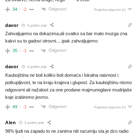
Odgovori
34
-2
Pogledaj odgovore
(1)
davor
8 godine prije
Zahvaljujemo na dokazima,ali svatko sa bar malo mozga zna
kakvi su to gadovi otrovni….ipak zahvaljujemo
Odgovori
35
-1
davor
8 godine prije
Kaubojština ne boli koliko boli domaća i lokalna naivnost i
potkupljivost, te na kraju krajeva i glupost. Za kaubojštinu nismo
odgovorni ali nažalost za one prodane majmunoglave mudrijaše
koje izabiremo jesmo.
Odgovori
49
-1
Pogledaj odgovore
(1)
Alen
8 godine prije
98% ljudi na zapadu to ne zanima niti razumiju sta je dzo radio