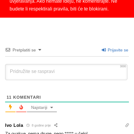
uvjeravanja. Ako nemate ideju, ne komentirajte. Ne
budete li respektirali pravila, biti će te blokirani.
Pretplatiti se
Prijavite se
3000
11
KOMENTARI
Najstariji
Ivo Lola
8 godine prije
Za ovakve, nema druge, nego ***** u čelo!