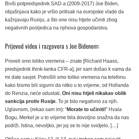
Bivši potpredsjednik SAD-a (2009-2017) Joe Biden,
objašnjava kako je vršio pritisak na europske vlade da
kažnjavaju Rusiju, a što one nisu htjele učiniti zbog
negativnih posljedica na njihova gospodarstva.
Prijevod videa i razgovora s Joe Bidenom:
Proveli smo toliko vremena – znate [Richard Haass,
predsjednik think-tanka CFR-a], jer sam došao k vama da
mi date savjet. Potrošili smo toliko vremena na telefonu
kako bismo bili sigurni da nitko u to vrijeme, od Hollanda
do Renzia, neće odustati.
Oni nisu htjeli nikakav oblik
sankcija protiv Rusije
. To je bilo negativno za njih.
Uglavnom, (rekao sam im): “
Morate to učiniti!
” Hvala
Bogu, Merkel je u to vrijeme bila dovoljno snažna da nas
podrži. Istina, nevoljko, jer joj se to nije svidjelo. […]