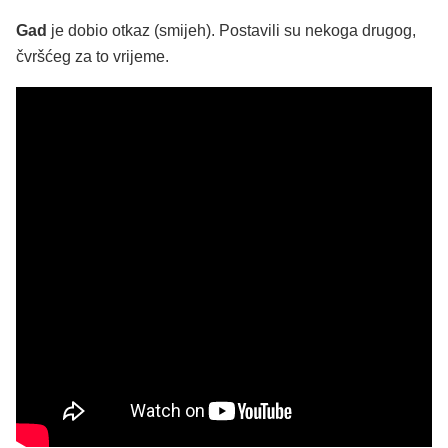
Gad
je dobio otkaz (smijeh). Postavili su nekoga drugog,
čvršćeg za to vrijeme.