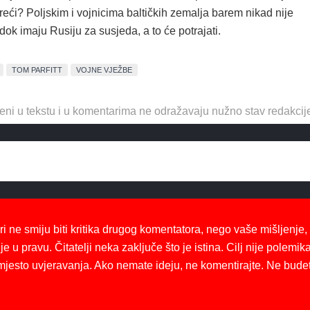
 reći? Poljskim i vojnicima baltičkih zemalja barem nikad nije
ok imaju Rusiju za susjeda, a to će potrajati.
TOM PARFITT
VOJNE VJEŽBE
eni u tekstu i u komentarima ne odražavaju nužno stav redakcij
ri ne smiju biti kritika drugog komentatora, nego vaše mišljenje,
je u pravu. Čitatelji neka zaključe što je istina. Cilj nije polemika
mjesto uvjeravanja. Ako nemate ideju, ne komentirajte. Ne bude