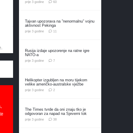
komentara
prije 3 godine
60
Tajvan upozorava na ”nenormalnu” vojnu
aktivnost Pekinga
komentara
prije 3 godine
11
e.
Rusija izdaje upozorenje na ratne igre
NATO-a
komentara
prije 3 godine
7
Helikopter izgubljen na moru tijekom
velike američko-australske vježbe
komentara
prije 3 godine
2
,
The Times tvrde da oni znaju tko je
odgovoran za napad na Sjeverni tok
te
komentara
prije 3 godine
38