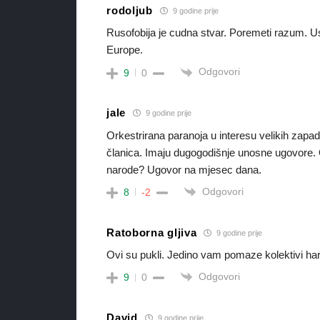
rodoljub
9 godine prije
Rusofobija je cudna stvar. Poremeti razum. U
Europe.
Odgovori
9
0
jale
9 godine prije
Orkestrirana paranoja u interesu velikih zapa
članica. Imaju dugogodišnje unosne ugovore. O
narode? Ugovor na mjesec dana.
Odgovori
8
-2
Ratoborna gljiva
9 godine prije
Ovi su pukli. Jedino vam pomaze kolektivi hara
Odgovori
9
0
David
9 godine prije