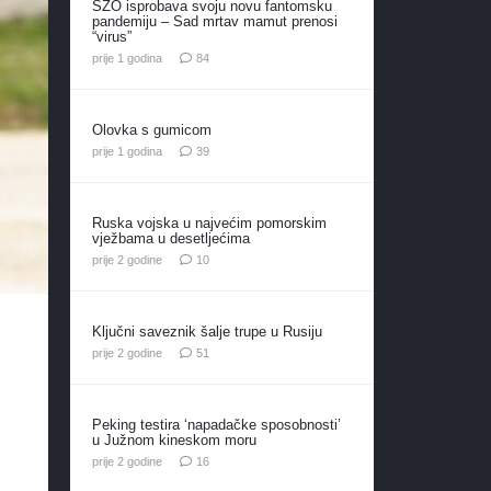
SZO isprobava svoju novu fantomsku
pandemiju – Sad mrtav mamut prenosi
“virus”
komentara
prije 1 godina
84
Olovka s gumicom
komentara
prije 1 godina
39
Ruska vojska u najvećim pomorskim
vježbama u desetljećima
komentara
prije 2 godine
10
Ključni saveznik šalje trupe u Rusiju
komentar
prije 2 godine
51
Peking testira ‘napadačke sposobnosti’
u Južnom kineskom moru
komentara
prije 2 godine
16