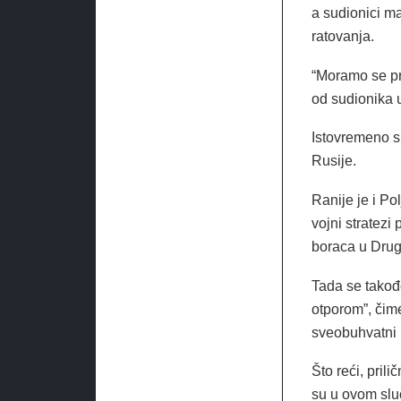
a sudionici m
ratovanja.
“Moramo se pri
od sudionika 
Istovremeno su
Rusije.
Ranije je i Po
vojni stratezi 
boraca u Drug
Tada se takođ
otporom”, čim
sveobuhvatni 
Što reći, pril
su u ovom sluč