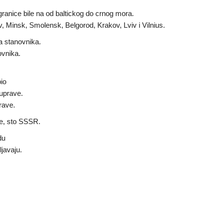
 granice bile na od baltickog do crnog mora.
 Minsk, Smolensk, Belgorod, Krakov, Lviv i Vilnius.
na stanovnika.
ovnika.
bio
uprave.
rave.
ije, sto SSSR.
du
javaju.