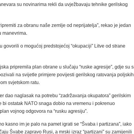
anevara su novinarima rekli da uvježbavaju tehnike gerilskog
premiti za obranu naše zemlje od neprijatelja”, rekao je jedan
u manevrima.
 govorili o mogućoj predstojećoj “okupaciji” Litve od strane
ljska pripremila plan obrane u slučaju “ruske agresije”, gdje su 
pozivali na svijetle primjere povijesti gerilskog ratovanja poljskih
om svjetskom ratu.
er dao naglasak na potrebu “zadržavanja okupatora” gerilskim
e bi ostatak NATO snaga dobio na vremenu i pokrenuo
plan vojnog odgovora na “rusku agresiju”.
ično kasno im je palo na pamet igrati se “Švaba i partizana”, iako
aju Švabe zapravo Rusi, a mrski izraz “partizani” su zamijenili