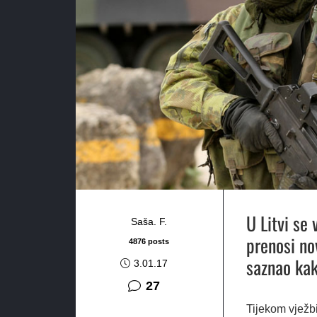
U Litvi se 
Saša. F.
prenosi nov
4876 posts
saznao kak
3.01.17
komentara
27
Tijekom vježbi