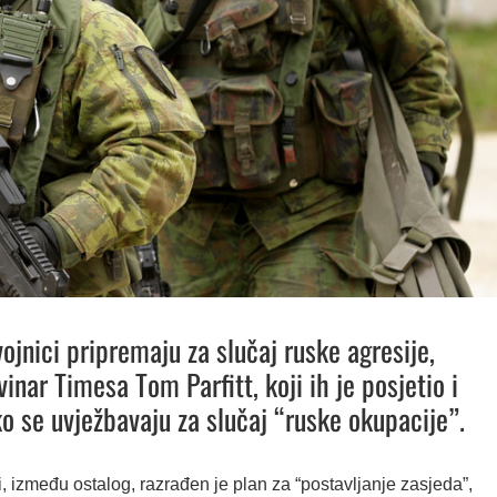
vojnici pripremaju za slučaj ruske agresije,
inar Timesa Tom Parfitt, koji ih je posjetio i
o se uvježbavaju za slučaj “ruske okupacije”.
, između ostalog, razrađen je plan za “postavljanje zasjeda”,