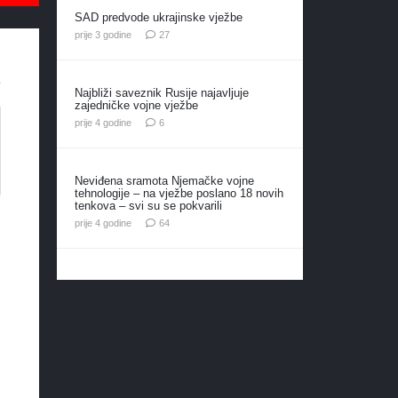
SAD predvode ukrajinske vježbe
komentara
prije 3 godine
27
Najbliži saveznik Rusije najavljuje
zajedničke vojne vježbe
komentara
prije 4 godine
6
Neviđena sramota Njemačke vojne
tehnologije – na vježbe poslano 18 novih
tenkova – svi su se pokvarili
komentara
prije 4 godine
64