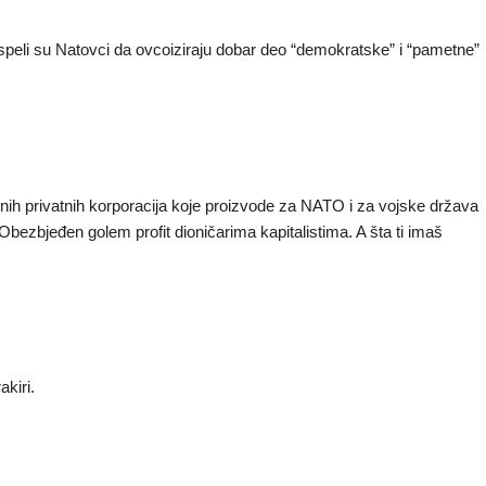
speli su Natovci da ovcoiziraju dobar deo “demokratske” i “pametne”
dnih privatnih korporacija koje proizvode za NATO i za vojske država
bezbjeđen golem profit dioničarima kapitalistima. A šta ti imaš
kiri.