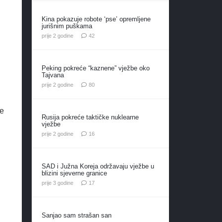
Kina pokazuje robote ‘pse’ opremljene
jurišnim puškama
komentara
prije 2 godine
42
Peking pokreće “kaznene” vježbe oko
Tajvana
komentara
prije 2 godine
80
se
Rusija pokreće taktičke nuklearne
vježbe
komentara
prije 2 godine
16
SAD i Južna Koreja održavaju vježbe u
blizini sjeverne granice
komentara
prije 3 godine
17
Sanjao sam strašan san