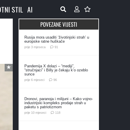
OTNI STIL
AI
POVEZANE VIJESTI
Rusija mora usaditi ‘životinjski strah’ u
europske ratne huškače
komentar
prije 3 mjeseca
91
Pandemija X dolazi – “mediji”,
“stručnjaci” i Billy je čekaju k’o ozeblo
sunce
komentara
prije 6 mjeseci
96
Dronovi, paranoja i milijuni – Kako vojno-
industrijski kompleks prodaje strah u
paketu s patriotizmom
komentara
prije 10 mjeseci
118