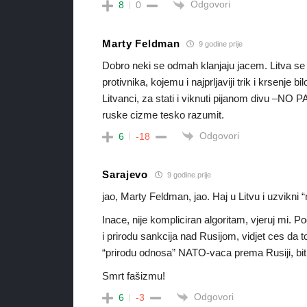
Odgovori
8
0
Marty Feldman
9 godine prije
Dobro neki se odmah klanjaju jacem. Litva se o
protivnika, kojemu i najprljaviji trik i krsenj
Litvanci, za stati i viknuti pijanom divu –N
ruske cizme tesko razumit.
Odgovori
6
-18
Sarajevo
9 godine prije
jao, Marty Feldman, jao. Haj u Litvu i uzvikni
Inace, nije kompliciran algoritam, vjeruj mi. Po
i prirodu sankcija nad Rusijom, vidjet ces da
“prirodu odnosa” NATO-vaca prema Rusiji, bit c
Smrt fašizmu!
Odgovori
6
-3