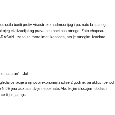
dlucila boriti protiv visestruko nadmocnijeg i poznato brutalnog
e bilokojeg civilizacijskog prava ne znaci bas mnogo. Zato chapeau
O PARASAN– za to se mora imati kohones, sto je mnogim lizacima
 “no pasaran” …lol
gledaj osilacije u njihovoj ekonomiji zadnje 2 godine, pa ukljuci period
 to NIJE jednadzba s dvije nepoznate. Ako kojim slucajem dodas i
e ti jos jasnije.