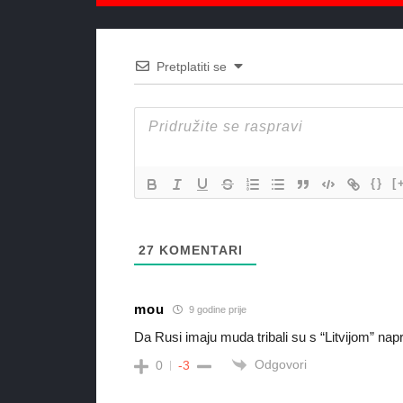
Pretplatiti se
{}
[
27
KOMENTARI
mou
9 godine prije
Da Rusi imaju muda tribali su s “Litvijom” napr
Odgovori
0
-3