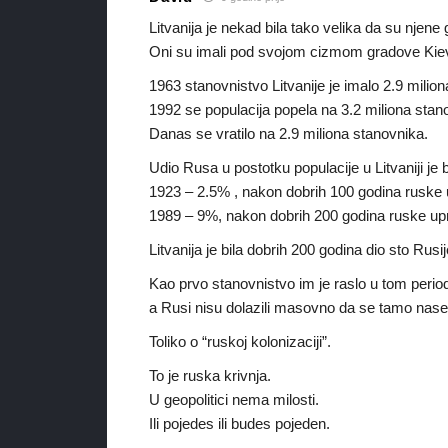
Litvanija je nekad bila tako velika da su njene
Oni su imali pod svojom cizmom gradove Kiev,
1963 stanovnistvo Litvanije je imalo 2.9 milio
1992 se populacija popela na 3.2 miliona stan
Danas se vratilo na 2.9 miliona stanovnika.
Udio Rusa u postotku populacije u Litvaniji je 
1923 – 2.5% , nakon dobrih 100 godina ruske 
1989 – 9%, nakon dobrih 200 godina ruske up
Litvanija je bila dobrih 200 godina dio sto Rus
Kao prvo stanovnistvo im je raslo u tom perio
a Rusi nisu dolazili masovno da se tamo nasel
Toliko o “ruskoj kolonizaciji”.
To je ruska krivnja.
U geopolitici nema milosti.
Ili pojedes ili budes pojeden.