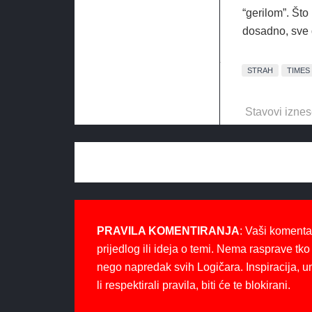
“gerilom”. Što
dosadno, sve d
STRAH
TIMES
Stavovi iznes
PRAVILA KOMENTIRANJA
: Vaši komenta
prijedlog ili ideja o temi. Nema rasprave tko 
nego napredak svih Logičara. Inspiracija, u
li respektirali pravila, biti će te blokirani.