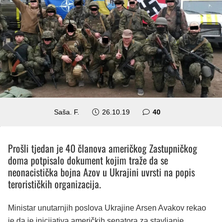
komentara
Saša. F.
26.10.19
40
Prošli tjedan je 40 članova američkog Zastupničkog
doma potpisalo dokument kojim traže da se
neonacistička bojna Azov u Ukrajini uvrsti na popis
terorističkih organizacija.
Ministar unutarnjih poslova Ukrajine Arsen Avakov rekao
je da je inicijativa američkih senatora za stavljanje