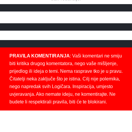
PRAVILA KOMENTIRANJA
: Vaši komentari ne smiju
biti kritika drugog komentatora, nego vaše mišljenje,
prijedlog ili ideja o temi. Nema rasprave tko je u pravu.
Čitatelji neka zaključe što je istina. Cilj nije polemika,
nego napredak svih Logičara. Inspiracija, umjesto
uvjeravanja. Ako nemate ideju, ne komentirajte. Ne
budete li respektirali pravila, biti će te blokirani.