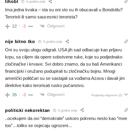
tihobl
6 godine prije
Ima jedna kvaka – sta su oni sto su ih obucavali u Bondstilu?
Teroristi ili samo saucesnici terorista?
Odgovori
22
-3
nije bitno tko
6 godine prije
Oni su svoju ulogu odigrali. USA jih sad odbacuje kao prljavu
krpu, sa ciljem da opere sobstvene ruke, koje su podjednako
zločinačke i krvave. Svi dobro znamo, da su baš Amerikanci
financijski i oružano podupirali tu zločinačku bojnu. Mnogi
američki političari su se sastajali sa vođama Azova i davali jim
direktive kako terorisati rusko pučanstvo.
Odgovori
35
-3
Pogledaj odgovore
(2)
politicki nekorektan
6 godine prije
..ocekujem da ovi “demokrate” uskoro pokrenu nesto kao “mee
too”…toliko se osjecaju ugrozeni…