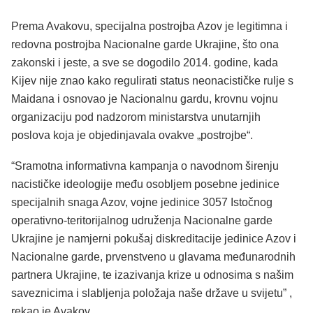
Prema Avakovu, specijalna postrojba Azov je legitimna i
redovna postrojba Nacionalne garde Ukrajine, što ona
zakonski i jeste, a sve se dogodilo 2014. godine, kada
Kijev nije znao kako regulirati status neonacističke rulje s
Maidana i osnovao je Nacionalnu gardu, krovnu vojnu
organizaciju pod nadzorom ministarstva unutarnjih
poslova koja je objedinjavala ovakve „postrojbe“.
“Sramotna informativna kampanja o navodnom širenju
nacističke ideologije među osobljem posebne jedinice
specijalnih snaga Azov, vojne jedinice 3057 Istočnog
operativno-teritorijalnog udruženja Nacionalne garde
Ukrajine je namjerni pokušaj diskreditacije jedinice Azov i
Nacionalne garde, prvenstveno u glavama međunarodnih
partnera Ukrajine, te izazivanja krize u odnosima s našim
saveznicima i slabljenja položaja naše države u svijetu” ,
rekao je Avakov.