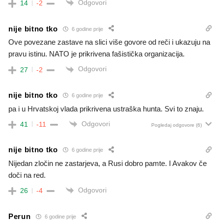
Odgovori
14
-2
nije bitno tko
6 godine prije
Ove povezane zastave na slici više govore od reči i ukazuju na
pravu istinu. NATO je prikrivena fašistička organizacija.
Odgovori
27
-2
nije bitno tko
6 godine prije
pa i u Hrvatskoj vlada prikrivena ustraška hunta. Svi to znaju.
Odgovori
41
-11
Pogledaj odgovore
(6)
nije bitno tko
6 godine prije
Nijedan zločin ne zastarjeva, a Rusi dobro pamte. I Avakov če
doči na red.
Odgovori
26
-4
Perun
6 godine prije