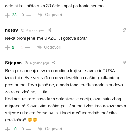
ćete nitko i ništa a za 30 ćete kopat po kontejnerima.
Odgovori
28
0
nessy
6 godine prije
Neka promijene ime u AZOT, i gotova stvar.
Odgovori
9
-1
Stjepan
6 godine prije
Recept namjenjen svim narodima koji su “saveznici” USA
izuzetnih. Sve već viđeno devedesetih na našim (balkanien)
prostorima. Prvo junačine, a onda taoci međunarodnih sudova
za ratne zločine, … itd.
Kod nas uskoro nova faza sotonizacije nacija, ovaj puta zbog
migranata! S ovakvim našim političarima i vlastima dolaze novo
vrijeme u kojem ćemo svi biti taoci međunarodnih moćnika
(mafijaša)!!
Odgovori
10
0