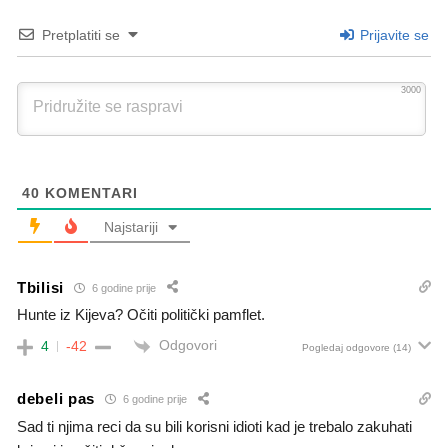
Pretplatiti se
Prijavite se
3000
40
KOMENTARI
Najstariji
Tbilisi
6 godine prije
Hunte iz Kijeva? Očiti politički pamflet.
Odgovori
4
-42
Pogledaj odgovore
(14)
debeli pas
6 godine prije
Sad ti njima reci da su bili korisni idioti kad je trebalo zakuhati