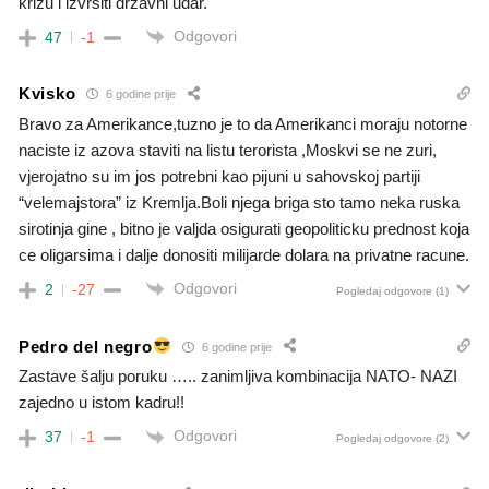
krizu i izvršiti državni udar.
Odgovori
47
-1
Kvisko
6 godine prije
Bravo za Amerikance,tuzno je to da Amerikanci moraju notorne
naciste iz azova staviti na listu terorista ,Moskvi se ne zuri,
vjerojatno su im jos potrebni kao pijuni u sahovskoj partiji
“velemajstora” iz Kremlja.Boli njega briga sto tamo neka ruska
sirotinja gine , bitno je valjda osigurati geopoliticku prednost koja
ce oligarsima i dalje donositi milijarde dolara na privatne racune.
Odgovori
2
-27
Pogledaj odgovore
(1)
Pedro del negro
6 godine prije
Zastave šalju poruku ….. zanimljiva kombinacija NATO- NAZI
zajedno u istom kadru!!
Odgovori
37
-1
Pogledaj odgovore
(2)