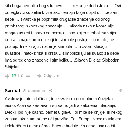
sila boga nemoli a bog silu nevoli …..rekao je deda Joza ….Ovi
dupeglavci su zeljni krvi a ako nemaju koga ubijat ubit ce sami
sebe ….svastika je poprimila drugacije znacenje od onog
prvobitnog iskonskog znacenja …..nikada nitko nikome nije
mogao uskratiti pravo na borbu ali pod kojim simbolima vrijedi
umirati znaju samo oni koji te simbole postuju ili obrnuto, ne
postuju ili ne znaju znacenje simbola ….u ovom slucaju
svastike i nato- kriza ili krsta….simboliziraju ali svako za sebe
ima odredjeno znacenje i simboliku….Slaven Bijelac Slobodan
Strijelac
Odgovori
13
0
Sarmat
6 godine prije
Avakov je ratni zločinac, to je svakom normalnom čovjeku
jasno. A ovi sa zastavam su samo jadna zaluđena mlađarija.
Dečki, još nije kasno, pamet u glavu i primite se knjige. Ili nekog
zanata, ako vam se ne uči previše. Fali Europi i vodoinstalatera
i električara i dimnjačara. E jeste budale. Za deset godina bit