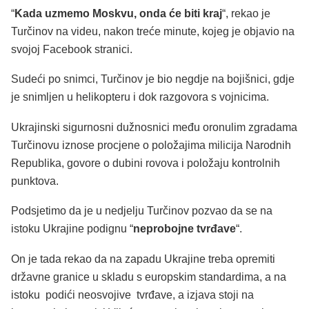
“
Kada uzmemo Moskvu, onda će biti kraj
“, rekao je
Turčinov na videu, nakon treće minute, kojeg je objavio na
svojoj Facebook stranici.
Sudeći po snimci, Turčinov je bio negdje na bojišnici, gdje
je snimljen u helikopteru i dok razgovora s vojnicima.
Ukrajinski sigurnosni dužnosnici među oronulim zgradama
Turčinovu iznose procjene o položajima milicija Narodnih
Republika, govore o dubini rovova i položaju kontrolnih
punktova.
Podsjetimo da je u nedjelju Turčinov pozvao da se na
istoku Ukrajine podignu “
neprobojne tvrđave
“.
On je tada rekao da na zapadu Ukrajine treba opremiti
državne granice u skladu s europskim standardima, a na
istoku podići neosvojive tvrđave, a izjava stoji na