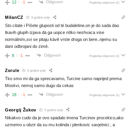
Odgovori
12
-1
Pogledaj odgovore
(1)
MilanCZ
9 godine prije
Sto citate i Píšete gluposti od té budaletine.on je do sada dao
tkavih glupih izjava dá ga uopce nítko neshvaca vise
normálním,svi se pitaju kávě vrste droga on bere..njemu su
daní odbrojani do zimě.
Odgovori
8
-1
Pogledaj odgovore
(1)
Zorule
9 godine prije
Tko smo mi da ga sprecavamo, Turcine samo naprijed prema
Moskvi, nemoj samo dugo da cekas
Odgovori
18
-1
Pogledaj odgovore
(1)
Georgij Žukov
9 godine prije
Nikakvo cudo da je ovo spadalo imena Turcinov procekico,ako
uzmemo u obzir da su mu kolinda i plenkovic savjetnici , a