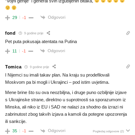
“Vojni genije” i general svih izgubljenih bitaka,
Odgovori
29
-1
fond
9 godine prije
Pet puta pokusaja atentata na Putina
Odgovori
11
-1
Tomica
9 godine prije
I Nijemci su imali takav plan. Na kraju su prodefilovali
Moskvom pa bi mogli i Ukrajinci – pod istim uvjetima.
Mene brine što su ova neozbiljna, i druge puno ozbiljnije izjave
s Ukrajinske strane, direktno u suprotnosti sa sporazumom iz
Minska, ali niko iz EU i SAD ne nalazi za shodno da izrazi ni
zabrinutost zbog takvih izjava a kamoli da potegne upozorenja
ili sankcije.
Odgovori
35
-1
Pogledaj odgovore
(2)