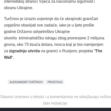
internetskoj stranici Vijeća za nacionalnu sigurnost i
obranu Ukrajine.
Turčinov je izrazio uvjerenje da će ukrajinski graničari
uspješno obavljati sve zadaće, iako je u ljeto prošle
godine Državno odvjetništvo Ukrajine
otvorilo kriminalističku istragu zbog pronevjere 2 milijuna
grivna, oko 75 tisuća dolara, novca koji je bio namijenjen
za
izgradnju utvrda
na granici s Rusijom, projekta “
The
Wall
“.
ALEKSANDER TURČINOV
PRIJETNJA
Stavovi izneseni u tekstu i u komentarima ne odražavaju nužno
stav redakcije.