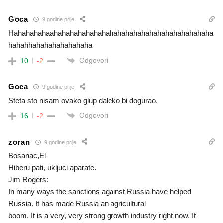
Goca
9 godine prije
Hahahahahaahahahahahahahahahahahahahahahahahahahaha
hahahhahahahahahahaha
Odgovori
10
-2
Goca
9 godine prije
Steta sto nisam ovako glup daleko bi dogurao.
Odgovori
16
-2
zoran
9 godine prije
Bosanac,El
Hiberu pati, ukljuci aparate.
Jim Rogers:
In many ways the sanctions against Russia have helped
Russia. It has made Russia an agricultural
boom. It is a very, very strong growth industry right now. It