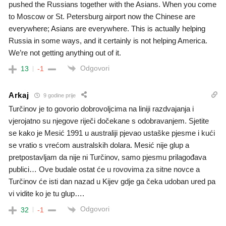
pushed the Russians together with the Asians. When you come
to Moscow or St. Petersburg airport now the Chinese are
everywhere; Asians are everywhere. This is actually helping
Russia in some ways, and it certainly is not helping America.
We’re not getting anything out of it.
Odgovori
13
-1
Arkaj
9 godine prije
Turčinov je to govorio dobrovoljcima na liniji razdvajanja i
vjerojatno su njegove riječi dočekane s odobravanjem. Sjetite
se kako je Mesić 1991 u australiji pjevao ustaške pjesme i kući
se vratio s vrećom australskih dolara. Mesić nije glup a
pretpostavljam da nije ni Turčinov, samo pjesmu prilagođava
publici… Ove budale ostat će u rovovima za sitne novce a
Turčinov će isti dan nazad u Kijev gdje ga čeka udoban ured pa
vi vidite ko je tu glup….
Odgovori
32
-1