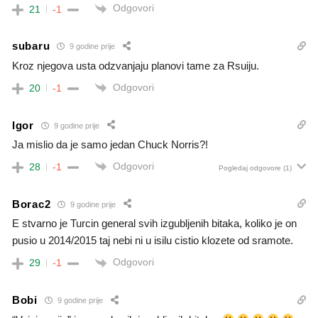
Odgovori
21
-1
subaru
9 godine prije
Kroz njegova usta odzvanjaju planovi tame za Rsuiju.
Odgovori
20
-1
Igor
9 godine prije
Ja mislio da je samo jedan Chuck Norris?!
Odgovori
28
-1
Pogledaj odgovore
(1)
Borac2
9 godine prije
E stvarno je Turcin general svih izgubljenih bitaka, koliko je on
pusio u 2014/2015 taj nebi ni u isilu cistio klozete od sramote.
Odgovori
29
-1
Bobi
9 godine prije