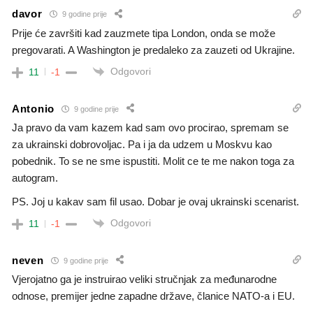
davor
9 godine prije
Prije će završiti kad zauzmete tipa London, onda se može
pregovarati. A Washington je predaleko za zauzeti od Ukrajine.
Odgovori
11
-1
Antonio
9 godine prije
Ja pravo da vam kazem kad sam ovo procirao, spremam se
za ukrainski dobrovoljac. Pa i ja da udzem u Moskvu kao
pobednik. To se ne sme ispustiti. Molit ce te me nakon toga za
autogram.
PS. Joj u kakav sam fil usao. Dobar je ovaj ukrainski scenarist.
Odgovori
11
-1
neven
9 godine prije
Vjerojatno ga je instruirao veliki stručnjak za međunarodne
odnose, premijer jedne zapadne države, članice NATO-a i EU.