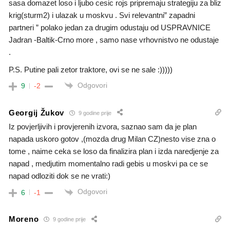
sasa domazet loso i ljubo cesic rojs pripremaju strategiju za bliz
krig(sturm2) i ulazak u moskvu . Svi relevantni” zapadni
partneri ” polako jedan za drugim odustaju od USPRAVNICE
Jadran -Baltik-Crno more , samo nase vrhovnistvo ne odustaje
.
P.S. Putine pali zetor traktore, ovi se ne sale :)))))
Odgovori
9
-2
Georgij Žukov
9 godine prije
Iz povjerljivih i provjerenih izvora, saznao sam da je plan
napada uskoro gotov ,(mozda drug Milan CZ)nesto vise zna o
tome , naime ceka se loso da finalizira plan i izda naredjenje za
napad , medjutim momentalno radi gebis u moskvi pa ce se
napad odloziti dok se ne vrati:)
Odgovori
6
-1
Moreno
9 godine prije