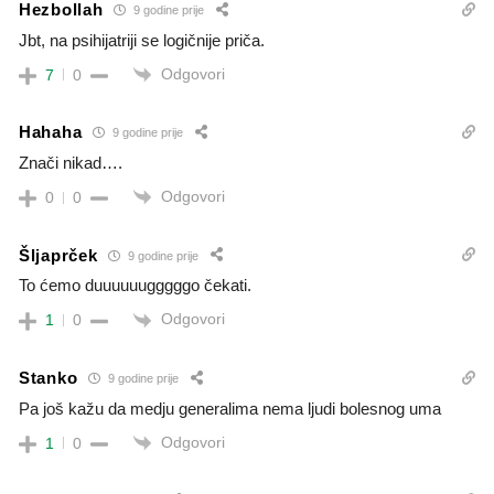
Hezbollah
9 godine prije
Jbt, na psihijatriji se logičnije priča.
Odgovori
7
0
Hahaha
9 godine prije
Znači nikad….
Odgovori
0
0
Šljaprček
9 godine prije
To ćemo duuuuuugggggo čekati.
Odgovori
1
0
Stanko
9 godine prije
Pa još kažu da medju generalima nema ljudi bolesnog uma
Odgovori
1
0