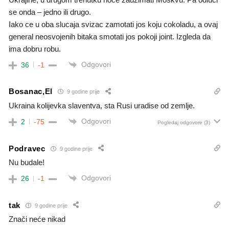
se onda – jedno ili drugo.
Iako ce u oba slucaja svizac zamotati jos koju cokoladu, a ovaj
general neosvojenih bitaka smotati jos pokoji joint. Izgleda da
ima dobru robu.
Odgovori
36
-1
Bosanac,El
9 godine prije
Ukraina kolijevka slaventva, sta Rusi uradise od zemlje.
Odgovori
2
-75
Pogledaj odgovore
(3)
Podravec
9 godine prije
Nu budale!
Odgovori
26
-1
tak
9 godine prije
Znači neće nikad