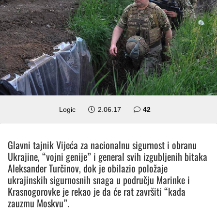
komentara
Logic
2.06.17
42
Glavni tajnik Vijeća za nacionalnu sigurnost i obranu
Ukrajine, “vojni genije” i general svih izgubljenih bitaka
Aleksander Turčinov, dok je obilazio položaje
ukrajinskih sigurnosnih snaga u području Marinke i
Krasnogorovke je rekao je da će rat završiti “kada
zauzmu Moskvu”.