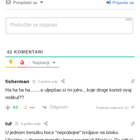
Pretplatiti se
Prijavite se
3000
42
KOMENTARI
Najstariji
fisherman
9 godine prije
Ha ha ha ha…….e uljepšao si mi jutro…koje droge koristi ovaj
redikul??
Odgovori
43
-1
Pogledaj odgovore
(1)
tuf
9 godine prije
U jednom trenutku hoce “neprobojne” tvrdjave na istoku
Ukrajine, u drugom trenutku hoce zauzimati Moskvu. Pa odluci