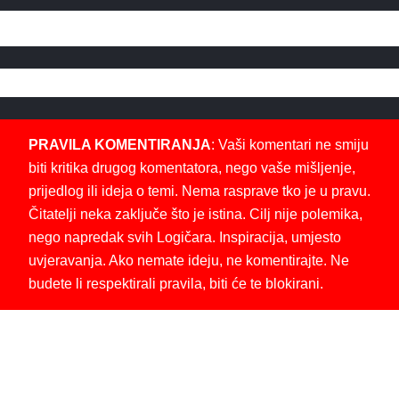
PRAVILA KOMENTIRANJA
: Vaši komentari ne smiju
biti kritika drugog komentatora, nego vaše mišljenje,
prijedlog ili ideja o temi. Nema rasprave tko je u pravu.
Čitatelji neka zaključe što je istina. Cilj nije polemika,
nego napredak svih Logičara. Inspiracija, umjesto
uvjeravanja. Ako nemate ideju, ne komentirajte. Ne
budete li respektirali pravila, biti će te blokirani.