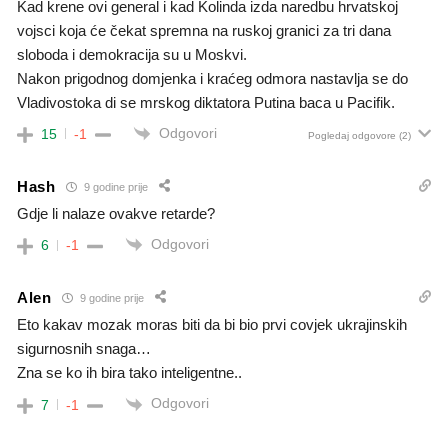
Kad krene ovi general i kad Kolinda izda naredbu hrvatskoj
vojsci koja će čekat spremna na ruskoj granici za tri dana
sloboda i demokracija su u Moskvi.
Nakon prigodnog domjenka i kraćeg odmora nastavlja se do
Vladivostoka di se mrskog diktatora Putina baca u Pacifik.
Odgovori
15
-1
Pogledaj odgovore
(2)
Hash
9 godine prije
Gdje li nalaze ovakve retarde?
Odgovori
6
-1
Alen
9 godine prije
Eto kakav mozak moras biti da bi bio prvi covjek ukrajinskih
sigurnosnih snaga…
Zna se ko ih bira tako inteligentne..
Odgovori
7
-1