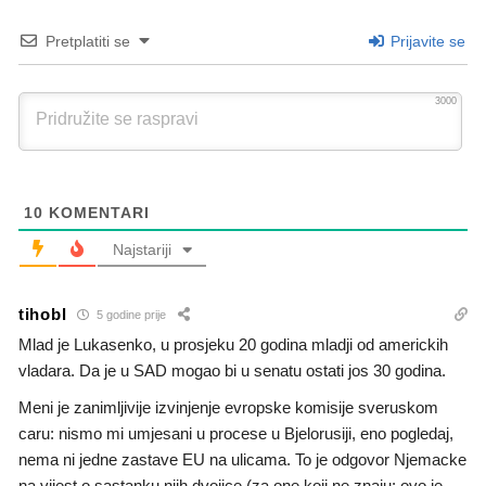
Pretplatiti se
Prijavite se
3000
10
KOMENTARI
Najstariji
tihobl
5 godine prije
Mlad je Lukasenko, u prosjeku 20 godina mladji od americkih
vladara. Da je u SAD mogao bi u senatu ostati jos 30 godina.
Meni je zanimljivije izvinjenje evropske komisije sveruskom
caru: nismo mi umjesani u procese u Bjelorusiji, eno pogledaj,
nema ni jedne zastave EU na ulicama. To je odgovor Njemacke
na vijest o sastanku njih dvojice (za one koji ne znaju: ovo je