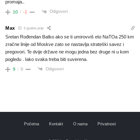
promaja..
Odgovori
10
-1
Max
5 godine prije
Sretan Rođendan Batko ako se ti umirovviš eto NaTOa 250 km
zračne linije od Moskve zato se nastavlja strateški savez i
pregovori. Te dvije države ne mogu jedna bez druge ni u kom
pogledu . Iako svaka treba biti suverena.
Odgovori
9
0
Početna
Kontakt
O nama
Privatnost