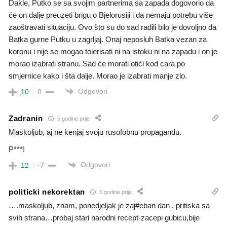
Dakle, Putko se sa svojim partnerima sa zapada dogovorio da
će on dalje preuzeti brigu o Bjelorusiji i da nemaju potrebu više
zaoštravati situaciju. Ovo što su do sad radili bilo je dovoljno da
Batka gurne Putku u zagrljaj. Onaj neposluh Batka vezan za
koronu i nije se mogao tolerisati ni na istoku ni na zapadu i on je
morao izabrati stranu. Sad će morati otići kod cara po
smjernice kako i šta dalje. Morao je izabrati manje zlo.
Odgovori
10
0
Zadranin
5 godine prije
Maskoljub, aj ne kenjaj svoju rusofobnu propagandu.
P***!
Odgovori
12
-7
politicki nekorektan
5 godine prije
….maskoljub, znam, ponedjeljak je zaj#eban dan , pritiska sa
svih strana…probaj stari narodni recept-zacepi gubicu,bije