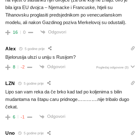
bila igra EU dvojca – Njemacke i Francuske, htjeli su
Tihanovsku proglasiti predsjednikom po venecuelanskom
modelu, ali nakon Gazdinog poziva Merkelovoj su odustali).
Odgovori
16
0
Alex
5 godine prije
Bjelorusija ulszi u uniju s Rusijom?
Odgovori
8
-2
Pogledaj odgovore
(3)
LZN
5 godine prije
Lipo san vam reka da če brko kad tad po koljenima s bilin
mudantama na štapu caru pridnoge………….nije tribalo dugo
čekat.
Odgovori
6
-1
Uno
5 godine prije