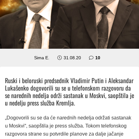
komentara
Sima E.
31.08.20
10
Ruski i beloruski predsednik Vladimir Putin i Aleksandar
Lukašenko dogovorili su se u telefonskom razgovoru da
se narednih nedelja održi sastanak u Moskvi, saopštila je
u nedelju press služba Kremlja.
„Dogovorili su se da će narednih nedelja održati sastanak
u Moskvi“, saopštila je press služba. Tokom telefonskog
razgovora strane su potvrdile planove za dalje jačanje