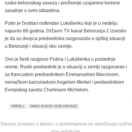
rusko-beloruskog saveza i proširenje uzajamno korisne
saradnje u svim oblastima.
Putin je čestitao rođendan Lukašenku koji je u nedelju
napunio 66 godina. Državni TV kanal Belorusija-1 izvestio
je da su dvojica predsednika razgovarala o opštoj situaciji
u Belorusiji i situaciji oko zemlje.
Ovo je šesti razgovor Putina i Lukašenka u poslednje
vreme. Ruski predsednik je o situaciji u zemlji razgovarao i
sa francuskim predsednikom Emmanuelom Macronom,
nemačkom kancelarkom Angelom Merkel i predsednikom
Evropskog saveta Charlesom Michelom.
KREMLJ
SAVEZ RUSIJE I BJELORUSIJE
Stavovi izneseni u tekstu i u komentarima ne odražavaju nužno
stav redakcije.