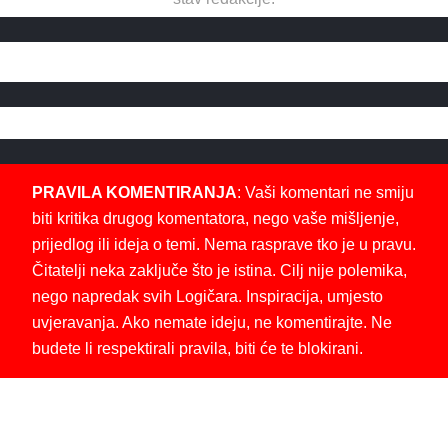
PRAVILA KOMENTIRANJA
: Vaši komentari ne smiju
biti kritika drugog komentatora, nego vaše mišljenje,
prijedlog ili ideja o temi. Nema rasprave tko je u pravu.
Čitatelji neka zaključe što je istina. Cilj nije polemika,
nego napredak svih Logičara. Inspiracija, umjesto
uvjeravanja. Ako nemate ideju, ne komentirajte. Ne
budete li respektirali pravila, biti će te blokirani.