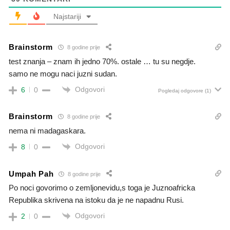
Najstariji
Brainstorm
8 godine prije
test znanja – znam ih jedno 70%. ostale … tu su negdje.
samo ne mogu naci juzni sudan.
Odgovori
6
0
Pogledaj odgovore
(1)
Brainstorm
8 godine prije
nema ni madagaskara.
Odgovori
8
0
Umpah Pah
8 godine prije
Po noci govorimo o zemljonevidu,s toga je Juznoafricka
Republika skrivena na istoku da je ne napadnu Rusi.
Odgovori
2
0