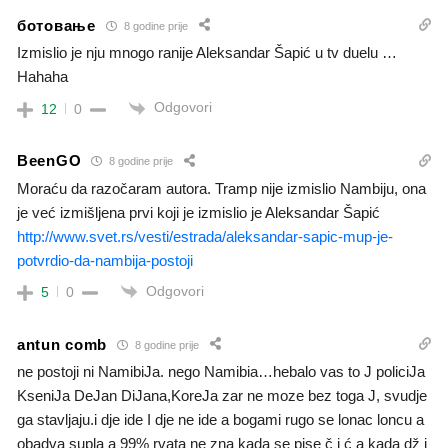
ботовање
8 godine prije
Izmislio je nju mnogo ranije Aleksandar Šapić u tv duelu …
Hahaha
Odgovori
12
0
BeenGO
8 godine prije
Moraću da razočaram autora. Tramp nije izmislio Nambiju, ona
je već izmišljena prvi koji je izmislio je Aleksandar Šapić
http://www.svet.rs/vesti/estrada/aleksandar-sapic-mup-je-
potvrdio-da-nambija-postoji
Odgovori
5
0
antun comb
8 godine prije
ne postoji ni NamibiJa. nego Namibia…hebalo vas to J policiJa
KseniJa DeJan DiJana,KoreJa zar ne moze bez toga J, svudje
ga stavljaju.i dje ide I dje ne ide a bogami rugo se lonac loncu a
obadva supla a 99% rvata ne zna kada se pise č i ć a kada dž i