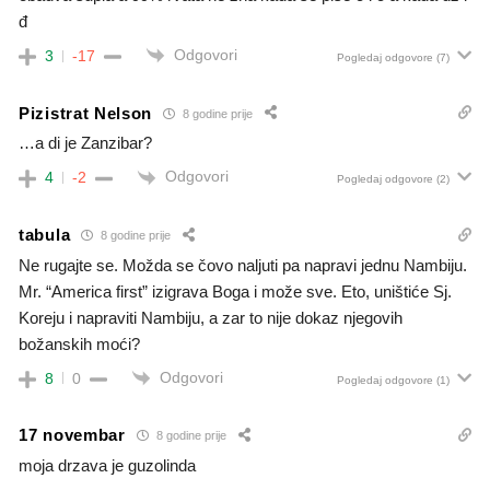
đ
Odgovori
3
-17
Pogledaj odgovore
(7)
Pizistrat Nelson
8 godine prije
…a di je Zanzibar?
Odgovori
4
-2
Pogledaj odgovore
(2)
tabula
8 godine prije
Ne rugajte se. Možda se čovo naljuti pa napravi jednu Nambiju.
Mr. “America first” izigrava Boga i može sve. Eto, uništiće Sj.
Koreju i napraviti Nambiju, a zar to nije dokaz njegovih
božanskih moći?
Odgovori
8
0
Pogledaj odgovore
(1)
17 novembar
8 godine prije
moja drzava je guzolinda