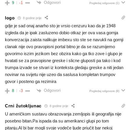
Odgovori
9
-1
Pogledaj odgovore
(1)
logo
8 godine prije
gdje je sad onaj anarho sto je vrsio cenzuru kao da je 1948
izgleda da je ipak zasluzeno dobio otkaz jer ova vasa gornja
konverzacija zaista nalikuje imbexu sto ste se navukli na gornji
clanak nije ovo pravopisni portal bitno je da se razumijemo
govorimo iszim jezikom bez obzira kako ga tko zove i glupo je
hvatati se za pravopisne greske i slicne gluposti pa tako i kod
trumpa izvade se stvari iz konteksta gledaju greske a niti jedan
novinar na svijetu nije uzeo da saslusa kompletan trumpov
govor i posteno ga rezimira
Odgovori
8
-3
Pogledaj odgovore
(9)
Crni žutokljunac
8 godine prije
U američkom sustavu obrazovanja zemljopis ili geografija nije
posebno bitan.Pa ispada da su amerikanci glupi po tom
pitanju.Al bi bar mogli svoje vodeče ljude priučit bar nekoj