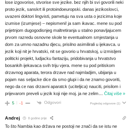
lose izgovorise, stvorise sve jezike. bez njih bi svi govorili neki
proto jezik, sanskrt ili protoindoeuropski. danas jezikoslovci,
uvazeni doktori lingvisti, pametuju na sva usta o jezicima koje
izumise (izumjese) – nepismeni! ja sam ikavac. mene su pod
prijetnjom dugogodisnjeg maltretiranja u stalno ponavljajucem
prvom razredu osnovne skole te eventualnom smjestanja u
dom za umno nazadnu djecu, prisilno asimilirali u ijekavca. u
jezik koji nit je hrvatski, nit se govorio u hrvatskoj, u izmisljeni
politicki projekt, ludjacku fantaziju, pridobivanja u hrvatstvo
bosankih ijekavaca svih triju vjera. mene su pod pritiskom
drzavnog aparata, terora drzave nad najmladjim, ubijanja u
pojam nas seljacke dice da smo glupi i da ne znamo govoriti,
nego da ce nas drzavni aparatck (uciteljica) nauciti, prisilom i
prijevarom preveli u jezik koji nije moj. ja ne zelim
…
Čitaj više »
Odgovori
5
-1
Pogledaj odgovore
(1)
Andrej
8 godine prije
To što Nambia kao država ne postoji ne znači da se istu ne