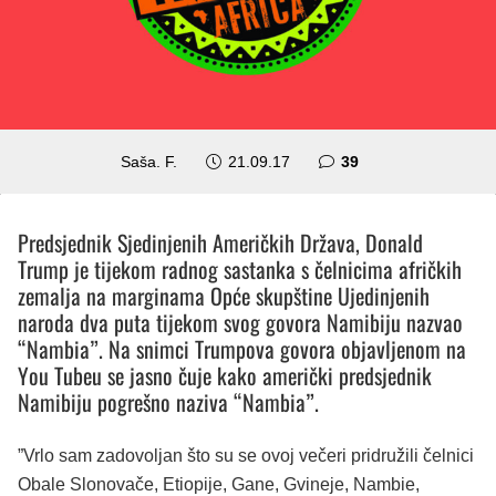
komentara
Saša. F.
21.09.17
39
Predsjednik Sjedinjenih Američkih Država, Donald
Trump je tijekom radnog sastanka s čelnicima afričkih
zemalja na marginama Opće skupštine Ujedinjenih
naroda dva puta tijekom svog govora Namibiju nazvao
“Nambia”. Na snimci Trumpova govora objavljenom na
You Tubeu se jasno čuje kako američki predsjednik
Namibiju pogrešno naziva “Nambia”.
”Vrlo sam zadovoljan što su se ovoj večeri pridružili čelnici
Obale Slonovače, Etiopije, Gane, Gvineje, Nambie,