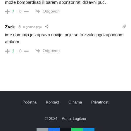
može bombardirati ili barem sponzorirati državni puč.
Odgovori
7
0
Zvrk
8 godine prije
ime namibija je zapravo novije. prije se to zvalo jugozapadnom
afrikom.
Odgovori
1
0
Početna
Kontakt
O nama
Privatnost
© 2024 – Portal Logično