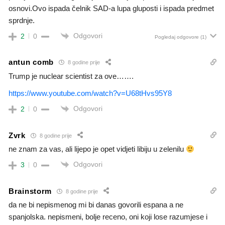
osnovi.Ovo ispada čelnik SAD-a lupa gluposti i ispada predmet
sprdnje.
Odgovori
2
0
Pogledaj odgovore
(1)
antun comb
8 godine prije
Trump je nuclear scientist za ove…….
https://www.youtube.com/watch?v=U68tHvs95Y8
Odgovori
2
0
Zvrk
8 godine prije
ne znam za vas, ali lijepo je opet vidjeti libiju u zelenilu
Odgovori
3
0
Brainstorm
8 godine prije
da ne bi nepismenog mi bi danas govorili espana a ne
spanjolska. nepismeni, bolje receno, oni koji lose razumjese i