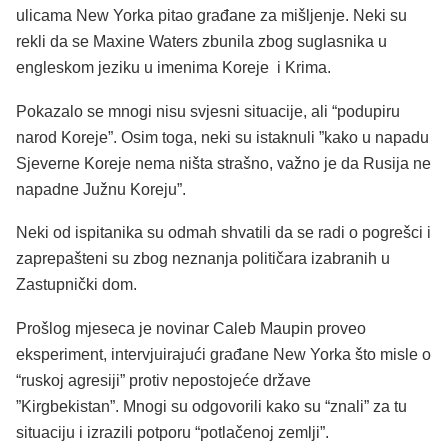
ulicama New Yorka pitao građane za mišljenje. Neki su
rekli da se Maxine Waters zbunila zbog suglasnika u
engleskom jeziku u imenima Koreje i Krima.
Pokazalo se mnogi nisu svjesni situacije, ali “podupiru
narod Koreje”. Osim toga, neki su istaknuli ”kako u napadu
Sjeverne Koreje nema ništa strašno, važno je da Rusija ne
napadne Južnu Koreju”.
Neki od ispitanika su odmah shvatili da se radi o pogrešci i
zaprepašteni su zbog neznanja političara izabranih u
Zastupnički dom.
Prošlog mjeseca je novinar Caleb Maupin proveo
eksperiment, intervjuirajući građane New Yorka što misle o
“ruskoj agresiji” protiv nepostojeće države
”Kirgbekistan”. Mnogi su odgovorili kako su “znali” za tu
situaciju i izrazili potporu “potlačenoj zemlji”.