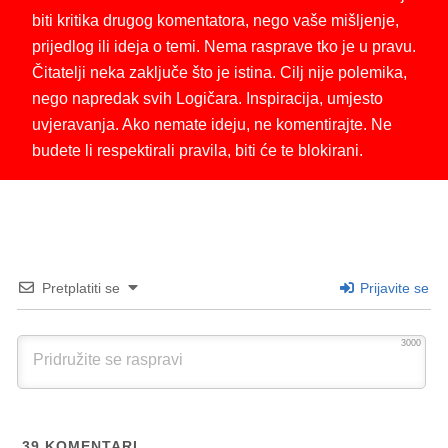
biti kritika drugog komentatora, nego vaše mišljenje,
prijedlog ili ideja o temi. Nema rasprave tko je u pravu.
Čitatelji neka zaključe što je istina. Cilj nije polemika,
nego napredak svih Logičara. Inspiracija, umjesto
uvjeravanja. Ako nemate ideju, ne komentirajte. Ne
budete li respektirali pravila, biti će te blokirani.
Pretplatiti se
Prijavite se
3000
39
KOMENTARI