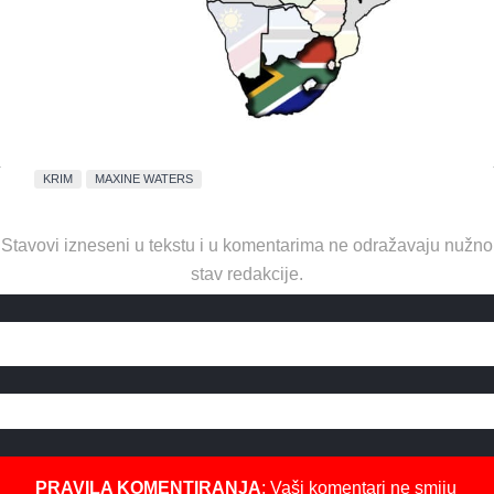
KRIM
MAXINE WATERS
Stavovi izneseni u tekstu i u komentarima ne odražavaju nužno
stav redakcije.
PRAVILA KOMENTIRANJA
: Vaši komentari ne smiju