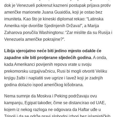
dok je Venezueli pokrenut kazneni postupak prijava protiv
američke marionete Juana Guaidóa, koji je ostao bez
imuniteta. Kao što je kineski diplomat rekao: “Latinska
Amerika nije dvorište Sjedinjenih Država!”, a Marija
Zaharova poručila Washingtonu: “Zar mislite da su Rusija i
Venezuela američke pokrajine?”.
Libija vjerojatno neće biti jedino mjesto odakle će
zapadne sile biti protjerane sljedećih godina
. A onda,
kada Amerikanci povijenih repova vrate u svoju
prekomorsku uzgajivačnicu, Rusi bi mogli otvoriti Veliku
knjigu žalbi i naplatiti sve ugrize i lavež koji je zadnjih
godina dolazio ispod američkog kišobrana.
Nema sumnje da Moskva i Peking podržavaju ovu
kampanju, Egipat također, čime se distancirao od UAE,
kojem iz nekog razloga ne odgovara da Haftar uđe u
Tripoli i da se održe pravi slobodni izbori bez islamističkih