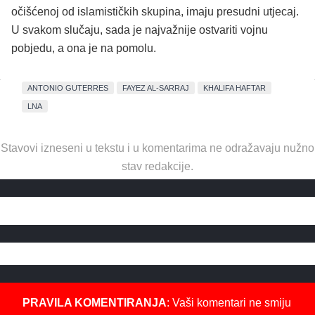
očišćenoj od islamističkih skupina, imaju presudni utjecaj.
U svakom slučaju, sada je najvažnije ostvariti vojnu
pobjedu, a ona je na pomolu.
ANTONIO GUTERRES
FAYEZ AL-SARRAJ
KHALIFA HAFTAR
LNA
Stavovi izneseni u tekstu i u komentarima ne odražavaju nužno
stav redakcije.
PRAVILA KOMENTIRANJA
: Vaši komentari ne smiju