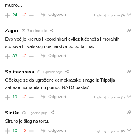
mutno…
Odgovori
24
-2
Pogledaj odgovore
(3)
Zagor
7 godine prije
Evo već je krenuo i koordinirani cvilež lučonoša i moralnih
stupova Hrvatskog novinarstva po portalima.
Odgovori
33
-2
Splitexpress
7 godine prije
Očekuje se da ugrožene demokratske snage iz Tripolija
zatraže humanitarnu pomoć NATO pakta?
Odgovori
19
-2
Pogledaj odgovore
(1)
Siniša
7 godine prije
Sirt, to je šlag na tortu.
Odgovori
10
-3
Pogledaj odgovore
(2)