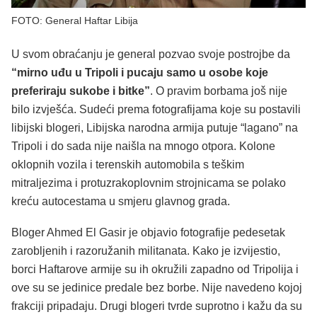
FOTO: General Haftar Libija
U svom obraćanju je general pozvao svoje postrojbe da
“mirno uđu u Tripoli i pucaju samo u osobe koje
preferiraju sukobe i bitke”
. O pravim borbama još nije
bilo izvješća. Sudeći prema fotografijama koje su postavili
libijski blogeri, Libijska narodna armija putuje “lagano” na
Tripoli i do sada nije naišla na mnogo otpora. Kolone
oklopnih vozila i terenskih automobila s teškim
mitraljezima i protuzrakoplovnim strojnicama se polako
kreću autocestama u smjeru glavnog grada.
Bloger Ahmed El Gasir je objavio fotografije pedesetak
zarobljenih i razoružanih militanata. Kako je izvijestio,
borci Haftarove armije su ih okružili zapadno od Tripolija i
ove su se jedinice predale bez borbe. Nije navedeno kojoj
frakciji pripadaju. Drugi blogeri tvrde suprotno i kažu da su