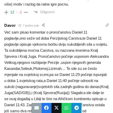
više) motiv i razlog da ratne igre pocnu.
Odgovori
12
-1
Davor
7 godine prije
Već sam pisao komentar o proročanstvu Daniel 11
poglavlje,ono seže od doba Perzijskog Carstva,te Daniel 11
poglavlje opisuje vjekovnu borbu dviju sukobljenih sila u svijetu.
Ta sukobljena moćna Carstva, su nazvana imenima Kralj
Sjevera i Kralj Juga. Proročanstvo počinje usponom Aleksandra
Velikog,njegovo razbijanje Perzije ,uspon njegovih generala
Kasandar,Seleuk,Ptolomej,Lizimah… Te sile su se često
mjenjale na svjetskoj sceni,pa se Daniel 11:29 počinje ispunjati
u doba 1.svjetskog rata,a Daniel 11:40 počinje odnositi na
sukob (naguravanje)svjetskih sila zadnjih godina do danas(Kralj
Juga(SAD/GB)),i (Kralj Sjevera(Rusija)) Slagalica ide dalje te
se ovaj događaj u Libiji te šire na Afričkom kontinentu opisuje u
Daniel 11:43. Zanimljivo je jer su do kraja proročanstva ostala
još samo dva retka,a 12 poglavlje opisuje Bitku od