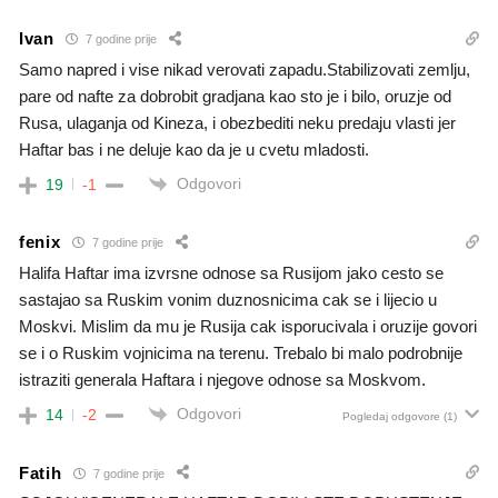
Ivan
7 godine prije
Samo napred i vise nikad verovati zapadu.Stabilizovati zemlju,
pare od nafte za dobrobit gradjana kao sto je i bilo, oruzje od
Rusa, ulaganja od Kineza, i obezbediti neku predaju vlasti jer
Haftar bas i ne deluje kao da je u cvetu mladosti.
Odgovori
19
-1
fenix
7 godine prije
Halifa Haftar ima izvrsne odnose sa Rusijom jako cesto se
sastajao sa Ruskim vonim duznosnicima cak se i lijecio u
Moskvi. Mislim da mu je Rusija cak isporucivala i oruzije govori
se i o Ruskim vojnicima na terenu. Trebalo bi malo podrobnije
istraziti generala Haftara i njegove odnose sa Moskvom.
Odgovori
14
-2
Pogledaj odgovore
(1)
Fatih
7 godine prije