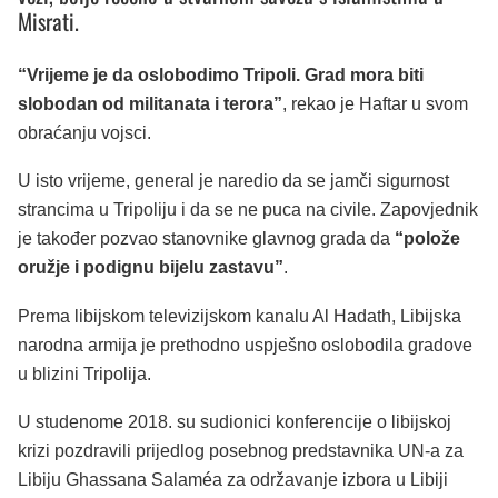
Misrati.
“Vrijeme je da oslobodimo Tripoli. Grad mora biti
slobodan od militanata i terora”
, rekao je Haftar u svom
obraćanju vojsci.
U isto vrijeme, general je naredio da se jamči sigurnost
strancima u Tripoliju i da se ne puca na civile. Zapovjednik
je također pozvao stanovnike glavnog grada da
“polože
oružje i podignu bijelu zastavu”
.
Prema libijskom televizijskom kanalu Al Hadath, Libijska
narodna armija je prethodno uspješno oslobodila gradove
u blizini Tripolija.
U studenome 2018. su sudionici konferencije o libijskoj
krizi pozdravili prijedlog posebnog predstavnika UN-a za
Libiju Ghassana Salaméa za održavanje izbora u Libiji