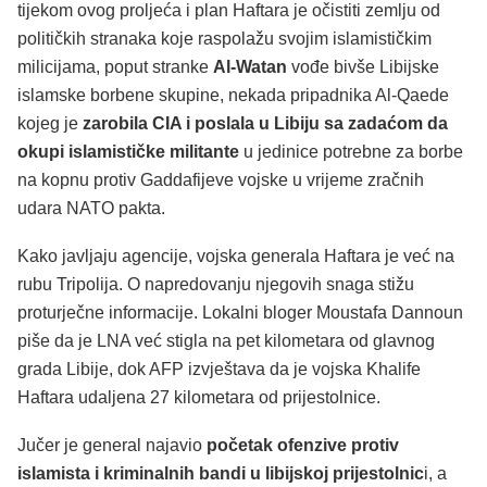
tijekom ovog proljeća i plan Haftara je očistiti zemlju od
političkih stranaka koje raspolažu svojim islamističkim
milicijama, poput stranke
Al-Watan
vođe bivše Libijske
islamske borbene skupine, nekada pripadnika Al-Qaede
kojeg je
zarobila CIA i poslala u Libiju sa zadaćom da
okupi islamističke militante
u jedinice potrebne za borbe
na kopnu protiv Gaddafijeve vojske u vrijeme zračnih
udara NATO pakta.
Kako javljaju agencije, vojska generala Haftara je već na
rubu Tripolija. O napredovanju njegovih snaga stižu
proturječne informacije. Lokalni bloger Moustafa Dannoun
piše da je LNA već stigla na pet kilometara od glavnog
grada Libije, dok AFP izvještava da je vojska Khalife
Haftara udaljena 27 kilometara od prijestolnice.
Jučer je general najavio
početak ofenzive protiv
islamista i kriminalnih bandi u libijskoj prijestolnic
i, a