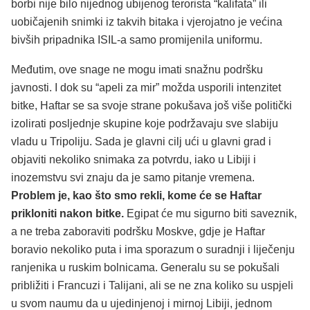
borbi nije bilo nijednog ubijenog terorista “kalifata” ili
uobičajenih snimki iz takvih bitaka i vjerojatno je većina
bivših pripadnika ISIL-a samo promijenila uniformu.
Međutim, ove snage ne mogu imati snažnu podršku
javnosti. I dok su “apeli za mir” možda usporili intenzitet
bitke, Haftar se sa svoje strane pokušava još više politički
izolirati posljednje skupine koje podržavaju sve slabiju
vladu u Tripoliju. Sada je glavni cilj ući u glavni grad i
objaviti nekoliko snimaka za potvrdu, iako u Libiji i
inozemstvu svi znaju da je samo pitanje vremena.
Problem je, kao što smo rekli, kome će se Haftar
prikloniti nakon bitke.
Egipat će mu sigurno biti saveznik,
a ne treba zaboraviti podršku Moskve, gdje je Haftar
boravio nekoliko puta i ima sporazum o suradnji i liječenju
ranjenika u ruskim bolnicama. Generalu su se pokušali
približiti i Francuzi i Talijani, ali se ne zna koliko su uspjeli
u svom naumu da u ujedinjenoj i mirnoj Libiji, jednom