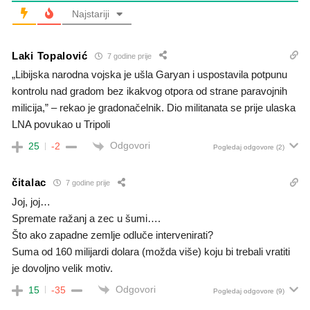
Najstariji
Laki Topalović
7 godine prije
„Libijska narodna vojska je ušla Garyan i uspostavila potpunu
kontrolu nad gradom bez ikakvog otpora od strane paravojnih
milicija,” – rekao je gradonačelnik. Dio militanata se prije ulaska
LNA povukao u Tripoli
Odgovori
25
-2
Pogledaj odgovore
(2)
čitalac
7 godine prije
Joj, joj…
Spremate ražanj a zec u šumi….
Što ako zapadne zemlje odluče intervenirati?
Suma od 160 milijardi dolara (možda više) koju bi trebali vratiti
je dovoljno velik motiv.
Odgovori
15
-35
Pogledaj odgovore
(9)