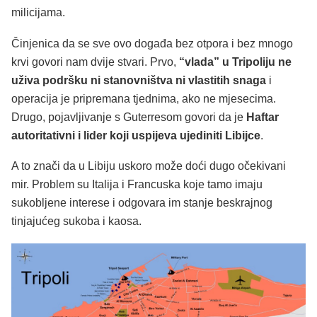
milicijama.
Činjenica da se sve ovo događa bez otpora i bez mnogo
krvi govori nam dvije stvari. Prvo,
“vlada” u Tripoliju ne
uživa podršku ni stanovništva ni vlastitih snaga
i
operacija je pripremana tjednima, ako ne mjesecima.
Drugo, pojavljivanje s Guterresom govori da je
Haftar
autoritativni i lider koji uspijeva ujediniti Libijce
.
A to znači da u Libiju uskoro može doći dugo očekivani
mir. Problem su Italija i Francuska koje tamo imaju
sukobljene interese i odgovara im stanje beskrajnog
tinjajućeg sukoba i kaosa.