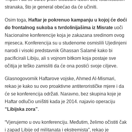
stranaka, što je general obećao da će učiniti.
Osim toga,
Haftar je pokrenuo kampanju u kojoj će doći
do frontalnog sukoba s tvrdolinijašima iz Misrate
uoči
Nacionalne konferencije koja je zakazana sredinom ovog
mjeseca. Konferencija su u studenome osmislili Ujedinjeni
narodi i visoki predstavnik Ghassan Salamé kako bi
pacificirali Libiju, ali s vojnom bitkom koja postaje sve
očitija je teško zamisliti da će ona postići svoje ciljeve.
Glasnogovornik Haftarove vojske, Ahmed Al-Mismari,
rekao je kako su ovo proaktivne antiterorističke mjere i da
će se konferencija održati. Naravno, bez skupina koje je
Haftar odlučio uništiti kada je 2014. najavio operaciju
“Libijska zora”
.
“Vjerujemo u ovu konferenciju. Međutim, želimo očistiti čak
i zapad Libije od militanata i ekstremista”, rekao je