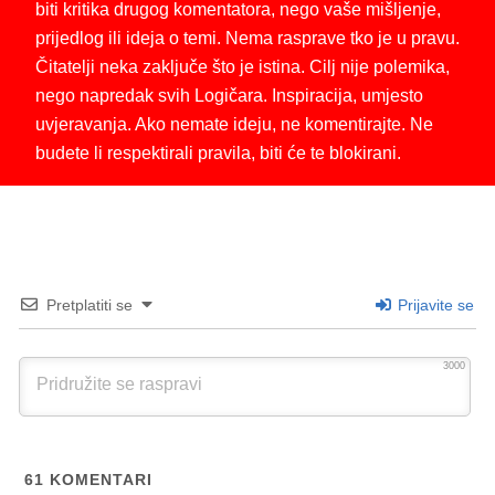
biti kritika drugog komentatora, nego vaše mišljenje,
prijedlog ili ideja o temi. Nema rasprave tko je u pravu.
Čitatelji neka zaključe što je istina. Cilj nije polemika,
nego napredak svih Logičara. Inspiracija, umjesto
uvjeravanja. Ako nemate ideju, ne komentirajte. Ne
budete li respektirali pravila, biti će te blokirani.
Pretplatiti se
Prijavite se
3000
61
KOMENTARI