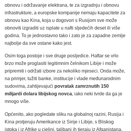
obnovu i održavanje elektrana, te za izgradnju i obnovu
infrastrukture, a europske kompanije nemaju kapacitete za
obnovu kao Kina, koja u dogovori s Rusijom sve može
obnoviti izgraditi uz isplate u nafti sljedećih deset ili više
godina. To je jednostavno tako i zato je za zapadne zemlje
najbolje da sve ostane kako jest.
Osim toga postoje i sve druge posljedice. Haftar se vrlo
brzo može proglasiti legitimnim čelnikom Libije i može
pripremiti i održati izbore za nekoliko mjeseci. Onda može,
na primjer, tužiti banke, institucije i vlade međunarodnim
sudovima, zahtijevajući
povratak zamrznutih 150
milijardi dolara libijskog novca
, iako neki tvrde da ga je
mnogo više.
Općenito, ako pogledate sliku na globalnoj razini, Rusija i
Kina protjeruju Amerikance iz Sirije i Libije, s Bliskog
istoka i iz Afrike u cjelini, talibani ih tjeraju iz Afganistana,