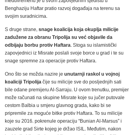
međuvremenu je u svom zapovjednim sjedištu u
Benghaziju Haftar pratio razvoj događaja na terenu sa
svojim suradnicima.
S druge strane,
snage koalicija koja okuplja milicije
zadužene za obranu Tripolija su već objavile da
odbijaju borbu protiv Haftara
. Stoga su islamistički
zapovjednici iz Misrate poslali svoje borce u grad i te su
snage spremne za operacije protiv Haftara.
Ono što se možda nazire je
unutarnji raskol u vojnoj
koaliciji Tripolija
čije su milicije sve do posljednjih sati
bile odane premijeru Al-Sarraju. U ovom trenutku, premijer
može računati na skupine Misrate koje su jučer putovale
cestom Balbia u smjeru glavnog grada, kako bi se
pripremile za moguće bitke protiv Haftara. To su milicije
koje su 2016. pokrenule operaciju “Bunian Al-Marsus” i
zauzele grad Sirte kojeg je držao ISIL. Međutim, nakon