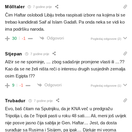
Mölltaler
7 godine prije
Čim Haftar oslobodi Libiju treba raspisati izbore na kojima bi se
trebao kandidirati Saif al Islam Gadafi. Pa onda neka se vidi ko
ima podršku naroda.
Odgovori
30
-1
Pogledaj odgovore
(2)
Stjepan
7 godine prije
Alžir se ne spominje, … zbog sadašnje promjene vlasti ili …??
Kao da se ne želi ništa reči o interesu drugih susjednih zemalja
osim Egipta !??
Odgovori
9
-1
Pogledaj odgovore
(1)
Trubadur
7 godine prije
Evo, baš čitam na Sputnjiku, da je KNA več u predgražu
Tripolija i, da če Tripoli pasti u roku 48 sati…. Ali, meni još uvijek
nije posve jasno čija sablja je Gen. Haftar… Jest, da dosta
surađuje sa Rusima i Sisijem, pa ipak… Djeluje mi veoma