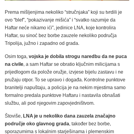
Prema mišljenjima nekoliko “stručnjaka” koji su tvrdili je
ovo “blef”, “pokazivanje mišića” i “svatko razumije da
Haftar neće nikamo ići”, jedinice LNA, koje kontrolira
Haftar, su sinoć bez borbe zauzele nekoliko područja
Tripolija, južno i zapadno od grada.
Osim toga,
vojska je dobila strogu naredbu da ne puca
na civile
, a sam Haftar se obratio ključnim milicijama s
prijedlogom da polože oružje, izvjese bijelu zastavu i ne
pružaju otpor. To se upravo i događa. Kontrolne punktove
branitelji napuštaju, a policija je na nekim mjestima samo
formalno predala punktove Haftaru i nastavila obnašati
službu, ali pod njegovim zapovjedništvom.
Štoviše,
LNA je u nekoliko dana zauzela značajno
područje oko glavnog grada
, također bez borbe,
sporazumima s lokalnim starješinama i plemenskim