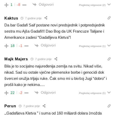
Odgovori
1
-8
Pogledaj odgovore
(2)
Kaktus
7 godine prije
Da bar Gadafi Saif postane novi predsjednik i potpredsjednik
sestra mu Ajša Gadafi!!! Dao Bog da UK Francuze Talijane i
Amerikance zadesi “Gadafijeva Kletva”!
Odgovori
18
-1
Pogledaj odgovore
(1)
Majk Majers
7 godine prije
Bila je to socijalno najuređenija zemlja na svitu. Nikad više,
nikad. Sad su ostale vječne plemenske borbe i genocidi dok
šverceri oružja trljaju ruke. Čak smo mi u bivšoj Jugi “dobro” i
prošli kako je nekima….
Odgovori
22
-2
Pogledaj odgovore
(1)
Perun
7 godine prije
,,Gadafijeva Kletva ” i suma od 160 milijardi dolara (možda