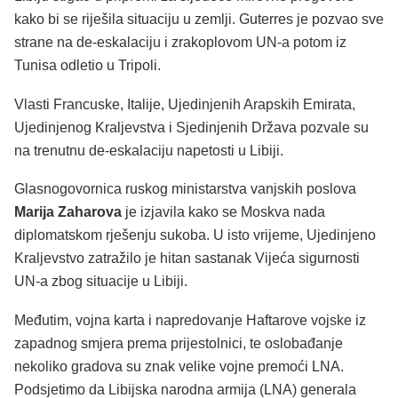
kako bi se riješila situaciju u zemlji. Guterres je pozvao sve
strane na de-eskalaciju i zrakoplovom UN-a potom iz
Tunisa odletio u Tripoli.
Vlasti Francuske, Italije, Ujedinjenih Arapskih Emirata,
Ujedinjenog Kraljevstva i Sjedinjenih Država pozvale su
na trenutnu de-eskalaciju napetosti u Libiji.
Glasnogovornica ruskog ministarstva vanjskih poslova
Marija Zaharova
je izjavila kako se Moskva nada
diplomatskom rješenju sukoba. U isto vrijeme, Ujedinjeno
Kraljevstvo zatražilo je hitan sastanak Vijeća sigurnosti
UN-a zbog situacije u Libiji.
Međutim, vojna karta i napredovanje Haftarove vojske iz
zapadnog smjera prema prijestolnici, te oslobađanje
nekoliko gradova su znak velike vojne premoći LNA.
Podsjetimo da Libijska narodna armija (LNA) generala