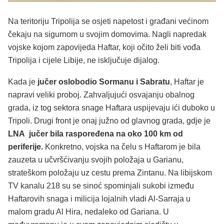
Na teritoriju Tripolija se osjeti napetost i građani većinom
čekaju na sigurnom u svojim domovima. Nagli napredak
vojske kojom zapovijeda Haftar, koji očito želi biti vođa
Tripolija i cijele Libije, ne isključuje dijalog.
Kada je
jučer oslobodio Sormanu i Sabratu
, Haftar je
napravi veliki proboj. Zahvaljujući osvajanju obalnog
grada, iz tog sektora snage Haftara uspijevaju ići duboko u
Tripoli. Drugi front je onaj južno od glavnog grada, gdje je
LNA jučer bila raspoređena na oko 100 km od
periferije.
Konkretno, vojska na čelu s Haftarom je bila
zauzeta u učvršćivanju svojih položaja u Garianu,
strateškom položaju uz cestu prema Zintanu. Na libijskom
TV kanalu 218 su se sinoć spominjali sukobi između
Haftarovih snaga i milicija lojalnih vladi Al-Sarraja u
malom gradu Al Hira, nedaleko od Gariana. U