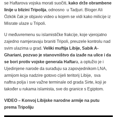
se Haftarova vojska morati suočiti,
kako drže obrambene
linije u blizini Tripolija
, odnosno u Tadjuri. Bloger Ali
Özkök čak je objavio video u kojem se vidi kako milicije iz
Misrate ulaze u Tripoli.
U međuvremenu su islamističke frakcije, koje vjerojatno
zajedno namjeravaju braniti Tripoli, preuzele kontrolu nad
svim ulazima u grad.
Veliki muftija Libije, Sabik A-
Ghariani, pozvao je stanovništvo da izađe na ulice i da
se bori protiv vojske generala Haftar
a, a optužio je i
Ujedinjene narode da surađuju sa zapovjednikom LNA,
armijom koja nadzire gotovo cijeli teritorij Libije, sva
naftna polja i sve važne terminale od grada Sirte, koji je
također u rukama islamista, sve do granice s Egiptom.
VIDEO – Konvoj Libijske narodne armije na putu
prema Tripoliju