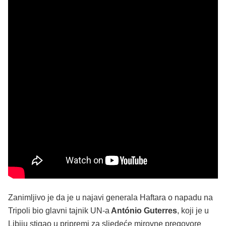
Zanimljivo je da je u najavi generala Haftara o napadu na
Tripoli bio glavni tajnik UN-a
António Guterres
, koji je u
Libiju stigao u pripremi za sljedeće mirovne pregovore