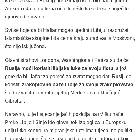
kako “Moskva i Peking preuzimaju kontrolu nad cijelom
Afrikom i da hitno treba učiniti nešto kako bi se spriječilo
njihovo djelovanje”.
Svi se boje da bi Haftar mogao ujediniti Libiju, razoružati
islamističke skupine i da će na kraju surađivati s Moskvom,
što nije isključeno.
Glavni strahovi Londona, Washingtona i Pariza su da će
Rusija moći koristiti libijske luke za svoju flotu
, a još
gore da bi Haftar za pomoć zauzvrat mogao dati Rusiji da
koristiti
zrakoplovne baze Libije za svoje zrakoplovstvo
,
što bi značilo kontrolu cijelog Mediterana, uključujući
Gibraltar.
Naravno, tu je i stjecanje jačih pozicija na tržištu nafte.
Preko Libije i Sirije ide glavni tok izbjeglica u Europsku
uniju i tko kontrolira migracijske rute ima utjecaj na politiku
Europske unije, što se jasno vidi u politici Erdogana koji