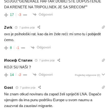
SOJGU:”GENERALE HAFTAR DOBILI STE DOPUSTENJE
DA KRENETE NA TRIPOLI.NEK JE SA SRECOM””
Odgovori
17
-3
Zvrk
7 godine prije
ovo je psihološki rat. kao da im žele reći: mi smo tu i pobijedit
ćemo.
Odgovori
8
-1
Иосиф Сталин
7 godine prije
KOJI SU NAŠI ?
Odgovori
14
-2
Pogledaj odgovore
(2)
Gost
7 godine prije
Ne znam otkud novinaru da zapad želi spriječiti LNA. Dapače
vjerujem da ima punu podršku Europe u svom naumu a
zauzvrat da zaustavi migrante.