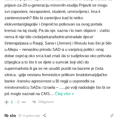
prijave-za-20-u-generaciju-mirovnih-studija Prijaviti se mogu
svi-zaposleni, nezaposleni, studenti, umirovljenici. Ima li
zainteresiranih? Bilo bi zanimljivo kad bi netko
elokventan/glagoljiv i činjenično potkovan sa ovog portala
krenuo na taj studij. Pa da npr. sazna i to nam objasni : -zašto
nema ili nije bilo civila/pekara/bolnica/stradale djece/
šinteraja/pasa u Raqqi, Sana-i (Jemen) i Mosulu kao što je bilo
u Allepu – nenasilnu prirodu SAD-a u vanjskoj politici -onaj
dobar osjećaj oko srca kad znaš da si sudjelovao oko prihvata
izbjeglica a to što ti se djete u sumrak boji otići do
supermarketa ili ga se ne usudiš pustiti na bazene je čista
sitnica. -gdje nestanu feministice prilikom brodoloma/pljačke
banke -Iransku agresivnost u BI regiji u usporedbi sa
mirotvornošću SADa i Izraela – …..po volji nadodajte što bi se
još moglo saznati na CMS
…
Čitaj više »
Odgovori
1
0
fb slo
8 godine prije