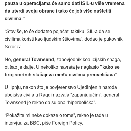
pauza u operacijama će samo dati ISIL-u više vremena
da utvrdi svoju obrane i tako će još više naštetiti
civilima.”
“Štoviše, to će dodatno pojačati taktiku ISIL-a da se
civilima koristi kao ljudskim štitovima”, dodao je pukovnik
Scrocca.
No,
general Townsend
, zapovjednik koalicijskih snaga,
otišao je dalje. U nekoliko navrata je naglasio
”kako se
broj smrtnih slučajeva među civilima preuveličava”
.
U lipnju, nakon što je povjerenstvo Ujedinjenih naroda
ubojstva civila u Raqqi nazvala “zapanjujućim”, general
Townsend je rekao da su ona “hiperbolička”.
“Pokažite mi neke dokaze o tome”, rekao je tada u
intervjuu za BBC, piše Foreign Policy.