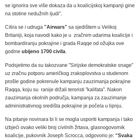
se ignorira sve više dokaza da u koalicijskoj kampanji gine
na stotine nedužnih ljudi”.
Citira se i udruga
”Airwars”
sa sjedištem u Velikoj
Britaniji, koja navodi kako je u zračnim udarima koalicije i
bombardiranju pokrajine i grada Raqqe od ožujka ove
godine
ubijeno 1700 civila
.
Podsjetimo da su takozvane ”Sirijske demokratske snage”
uz zračnu potporu američkog zrakoplovstva u studenom
prošle godine pokrenule kampanju zauzimanja pokrajine
Raqqa, koju su ranije držali teroristi ”kalifata”. Nakon
zauzimanja okolnih područja, kampanja za zauzimanje
administrativnog središta pokrajine je počela u lipnju.
Na pitanje novinara bi li se mogla usporiti kampanja i tako
izbjeći ovako veliki broj civilnih žrtava, glasnogovornik
koalicije, pukovnik Joseph Scrocca, odgovorio je:
“Svaka