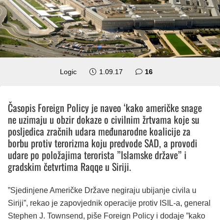
komentara
Logic
1.09.17
16
Časopis Foreign Policy je naveo ‘kako američke snage
ne uzimaju u obzir dokaze o civilnim žrtvama koje su
posljedica zračnih udara međunarodne koalicije za
borbu protiv terorizma koju predvode SAD, a provodi
udare po položajima terorista ”Islamske države” i
gradskim četvrtima Raqqe u Siriji.
”Sjedinjene Američke Države negiraju ubijanje civila u
Siriji”, rekao je zapovjednik operacije protiv ISIL-a, general
Stephen J. Townsend, piše Foreign Policy i dodaje ”kako