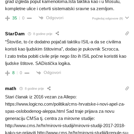
grad izgleda poput kamenoloma.Ista taktika kao i u Mosulu,
kompletne ulice i cetvrti sistematski sravne sa zemljom.
Odgovori
35
0
Pogledaj odgovore
(9)
StarDam
8 godine prije
“Štoviše, to će dodatno pojačati taktiku ISIL-a da se civilima
koristi kao ljudskim štitovima”, dodao je pukovnik Scrocca.
I zato treba pobiti civile prije nego što ih ISIL počne koristiti kao
ljudske štitove. SADistička logika.
Odgovori
8
0
math
8 godine prije
Stari članak iz 2016 vezan za Allepo:
https://www.logicno.com/politika/cms-hrvatske-i-novi-apel-za-
spas-oslobodenog-aleppa.html Sad traje prijava za novu
generaciju CMSa tj. centra za mirovne studije:
http://www.cms.hr/hr/mirovni-studiji/mirovni-studiji-2017-2018-
kako-se-prijaviti http://www.cms.hr/hr/mirovni-studiji/krenule-su-