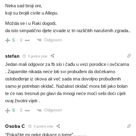
Neka sad broji oni,
koji su brojili civile u Allepu.
Možda se i u Raki dogodi,
da isto simpatično djete izvade iz tri različitih narušenih zgrada..
Odgovori
5
0
stefan
8 godine prije
Jedan mali odgovor za fb slo i čađu u vezi porodice i ovčicama
. Zapamtite nikada neće biti svi probuđeni da dočekamo
oslobođenje iz okova ali već sada ima dovoljno probuđenih
samo je potreban okidač. Nažalost okidač mora biti jako bolan
te će nas tresnuti po glavi da mnogi neće moći sebi doći cijeli
ovaj životni vijek .
Odgovori
5
0
Osoba C
8 godine prije
“Pokažite mi neke dokaze o tome”………