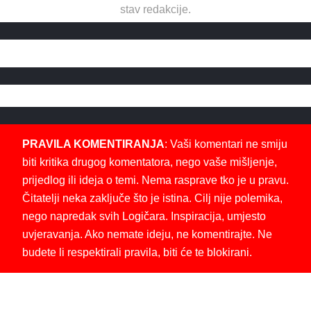
stav redakcije.
PRAVILA KOMENTIRANJA
: Vaši komentari ne smiju
biti kritika drugog komentatora, nego vaše mišljenje,
prijedlog ili ideja o temi. Nema rasprave tko je u pravu.
Čitatelji neka zaključe što je istina. Cilj nije polemika,
nego napredak svih Logičara. Inspiracija, umjesto
uvjeravanja. Ako nemate ideju, ne komentirajte. Ne
budete li respektirali pravila, biti će te blokirani.