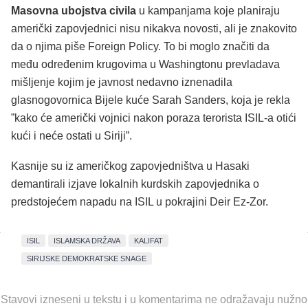
Masovna ubojstva civila
u kampanjama koje planiraju
američki zapovjednici nisu nikakva novosti, ali je znakovito
da o njima piše Foreign Policy. To bi moglo značiti da
među određenim krugovima u Washingtonu prevladava
mišljenje kojim je javnost nedavno iznenadila
glasnogovornica Bijele kuće Sarah Sanders, koja je rekla
”kako će američki vojnici nakon poraza terorista ISIL-a otići
kući i neće ostati u Siriji”.
Kasnije su iz američkog zapovjedništva u Hasaki
demantirali izjave lokalnih kurdskih zapovjednika o
predstojećem napadu na ISIL u pokrajini Deir Ez-Zor.
ISIL
ISLAMSKA DRŽAVA
KALIFAT
SIRIJSKE DEMOKRATSKE SNAGE
Stavovi izneseni u tekstu i u komentarima ne odražavaju nužno