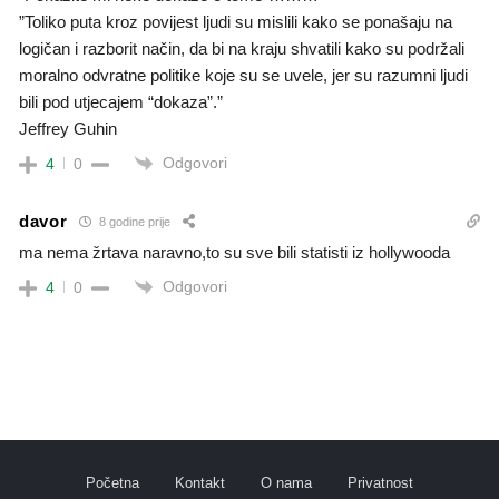
”Toliko puta kroz povijest ljudi su mislili kako se ponašaju na
logičan i razborit način, da bi na kraju shvatili kako su podržali
moralno odvratne politike koje su se uvele, jer su razumni ljudi
bili pod utjecajem “dokaza”.”
Jeffrey Guhin
Odgovori
4
0
davor
8 godine prije
ma nema žrtava naravno,to su sve bili statisti iz hollywooda
Odgovori
4
0
Početna
Kontakt
O nama
Privatnost