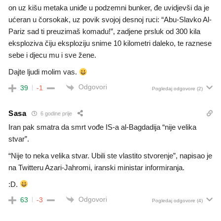
on uz kišu metaka uniđe u podzemni bunker, đe uvidjevši da je
ućeran u čorsokak, uz povik svojoj desnoj ruci: “Abu-Slavko Al-
Pariz sad ti preuzimaš komadu!”, zadjene prsluk od 300 kila
eksploziva čiju eksploziju snime 10 kilometri daleko, te raznese
sebe i djecu mu i sve žene.
Dajte ljudi molim vas.
Odgovori
39
-1
Pogledaj odgovore
(2)
Sasa
6 godine prije
Iran pak smatra da smrt vođe IS-a al-Bagdadija “nije velika
stvar”.
“Nije to neka velika stvar. Ubili ste vlastito stvorenje”, napisao je
na Twitteru Azari-Jahromi, iranski ministar informiranja.
:D.
Odgovori
63
-3
Pogledaj odgovore
(4)