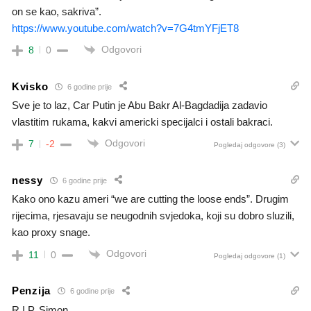
on se kao, sakriva”.
https://www.youtube.com/watch?v=7G4tmYFjET8
Odgovori
8
0
Kvisko
6 godine prije
Sve je to laz, Car Putin je Abu Bakr Al-Bagdadija zadavio
vlastitim rukama, kakvi americki specijalci i ostali bakraci.
Odgovori
7
-2
Pogledaj odgovore
(3)
nessy
6 godine prije
Kako ono kazu ameri “we are cutting the loose ends”. Drugim
rijecima, rjesavaju se neugodnih svjedoka, koji su dobro sluzili,
kao proxy snage.
Odgovori
11
0
Pogledaj odgovore
(1)
Penzija
6 godine prije
R.I.P. Simon