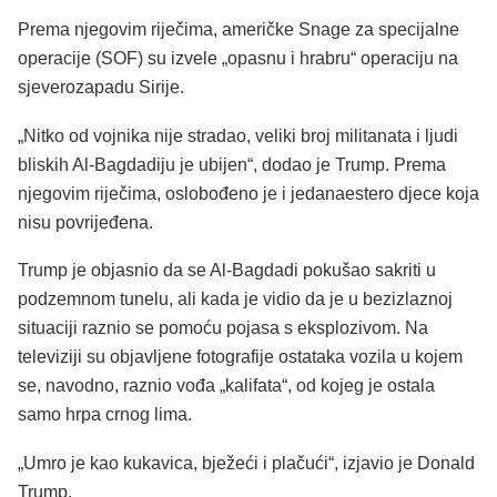
Prema njegovim riječima, američke Snage za specijalne
operacije (SOF) su izvele „opasnu i hrabru“ operaciju na
sjeverozapadu Sirije.
„Nitko od vojnika nije stradao, veliki broj militanata i ljudi
bliskih Al-Bagdadiju je ubijen“, dodao je Trump. Prema
njegovim riječima, oslobođeno je i jedanaestero djece koja
nisu povrijeđena.
Trump je objasnio da se Al-Bagdadi pokušao sakriti u
podzemnom tunelu, ali kada je vidio da je u bezizlaznoj
situaciji raznio se pomoću pojasa s eksplozivom. Na
televiziji su objavljene fotografije ostataka vozila u kojem
se, navodno, raznio vođa „kalifata“, od kojeg je ostala
samo hrpa crnog lima.
„Umro je kao kukavica, bježeći i plačući“, izjavio je Donald
Trump.