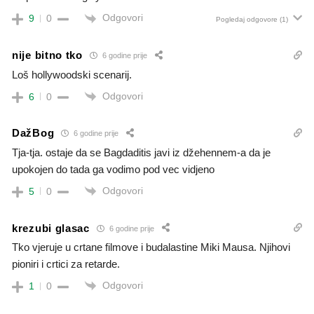
Odgovori
9
0
Pogledaj odgovore
(1)
nije bitno tko
6 godine prije
Loš hollywoodski scenarij.
Odgovori
6
0
DažBog
6 godine prije
Tja-tja. ostaje da se Bagdaditis javi iz džehennem-a da je
upokojen do tada ga vodimo pod vec vidjeno
Odgovori
5
0
krezubi glasac
6 godine prije
Tko vjeruje u crtane filmove i budalastine Miki Mausa. Njihovi
pioniri i crtici za retarde.
Odgovori
1
0