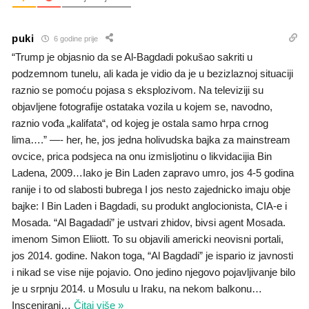
puki
6 godine prije
“Trump je objasnio da se Al-Bagdadi pokušao sakriti u
podzemnom tunelu, ali kada je vidio da je u bezizlaznoj situaciji
raznio se pomoću pojasa s eksplozivom. Na televiziji su
objavljene fotografije ostataka vozila u kojem se, navodno,
raznio vođa „kalifata“, od kojeg je ostala samo hrpa crnog
lima….” —- her, he, jos jedna holivudska bajka za mainstream
ovcice, prica podsjeca na onu izmisljotinu o likvidacijia Bin
Ladena, 2009…Iako je Bin Laden zapravo umro, jos 4-5 godina
ranije i to od slabosti bubrega I jos nesto zajednicko imaju obje
bajke: I Bin Laden i Bagdadi, su produkt anglocionista, CIA-e i
Mosada. “Al Bagadadi” je ustvari zhidov, bivsi agent Mosada.
imenom Simon Eliiott. To su objavili americki neovisni portali,
jos 2014. godine. Nakon toga, “Al Bagdadi” je ispario iz javnosti
i nikad se vise nije pojavio. Ono jedino njegovo pojavljivanje bilo
je u srpnju 2014. u Mosulu u Iraku, na nekom balkonu…
Inscenirani
…
Čitaj više »