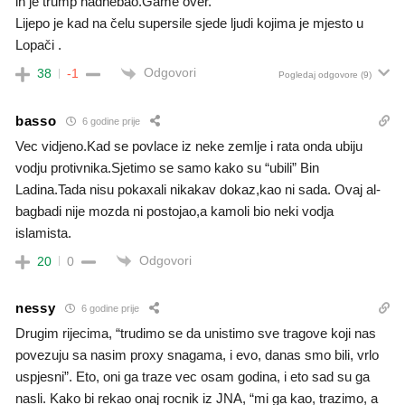
ih je trump nadhebao.Game over.
Lijepo je kad na čelu supersile sjede ljudi kojima je mjesto u
Lopači .
Odgovori
38
-1
Pogledaj odgovore
(9)
basso
6 godine prije
Vec vidjeno.Kad se povlace iz neke zemlje i rata onda ubiju
vodju protivnika.Sjetimo se samo kako su “ubili” Bin
Ladina.Tada nisu pokaxali nikakav dokaz,kao ni sada. Ovaj al-
bagbadi nije mozda ni postojao,a kamoli bio neki vodja
islamista.
Odgovori
20
0
nessy
6 godine prije
Drugim rijecima, “trudimo se da unistimo sve tragove koji nas
povezuju sa nasim proxy snagama, i evo, danas smo bili, vrlo
uspjesni”. Eto, oni ga traze vec osam godina, i eto sad su ga
nasli. Kako bi rekao onaj rocnik iz JNA, “mi ga kao, trazimo, a