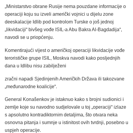
„Ministarstvo obrane Rusije nema pouzdane informacije o
operaciji koju su izveli američki vojnici u dijelu zone
deeskalacije Idlib pod kontrolom Turske o još jednoj
„likvidaciji“ bivšeg vođe ISIL-a Abu Bakra Al-Bagdadija“,
navodi se u priopćenju.
Komentirajući vijest o američkoj operaciji likvidacije vođe
terorističke grupe ISIL, Moskva navodi kako posljednjih
dana u Idlibu nisu zabilježeni
zračni napadi Sjedinjenih Američkih Država ili takozvane
„međunarodne koalicije“.
General Konašenkov je istaknuo kako s brojni sudionici i
zemlje koje su navodno sudjelovale u toj „operaciji“ izlaze
s apsolutno kontradiktornim detaljima, što otvara neka
osnovna pitanja i sumnje u istinitost ovih tvrdnji, posebno u
uspjeh operacije.