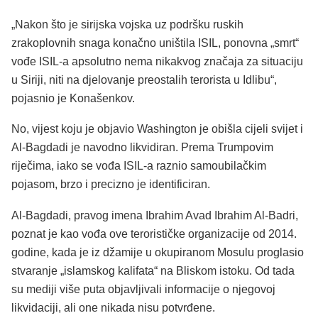
„Nakon što je sirijska vojska uz podršku ruskih
zrakoplovnih snaga konačno uništila ISIL, ponovna „smrt“
vođe ISIL-a apsolutno nema nikakvog značaja za situaciju
u Siriji, niti na djelovanje preostalih terorista u Idlibu“,
pojasnio je Konašenkov.
No, vijest koju je objavio Washington je obišla cijeli svijet i
Al-Bagdadi je navodno likvidiran. Prema Trumpovim
riječima, iako se vođa ISIL-a raznio samoubilačkim
pojasom, brzo i precizno je identificiran.
Al-Bagdadi, pravog imena Ibrahim Avad Ibrahim Al-Badri,
poznat je kao vođa ove terorističke organizacije od 2014.
godine, kada je iz džamije u okupiranom Mosulu proglasio
stvaranje „islamskog kalifata“ na Bliskom istoku. Od tada
su mediji više puta objavljivali informacije o njegovoj
likvidaciji, ali one nikada nisu potvrđene.