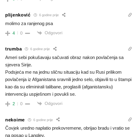
plijenković
6 godine prije
molimo za ranjenog psa
Odgovori
4
0
trumba
6 godine prije
Ameri sebi pokušavaju sačuvati obraz nakon povlačenja sa
sjevera Sirije.
Podsjeća me na jednu sličnu situaciju kad su Rusi prilikom
povlačenja iz Afganistana sravnili jedno selo, objavili to u štampi
kao da su eliminirali talibane, proglasili (afganistansku)
intervenciju uspješnom i povukli se.
Odgovori
2
0
nekoime
6 godine prije
Čovjek uredno naplatio prekovremene, obrijao bradu i vratio se
na posao u Langley.