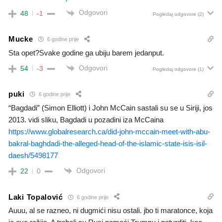
Odgovori
48
-1
Pogledaj odgovore
(2)
Mucke
6 godine prije
Sta opet?Svake godine ga ubiju barem jedanput.
Odgovori
54
-3
Pogledaj odgovore
(1)
puki
6 godine prije
“Bagdadi” (Simon Elliott) i John McCain sastali su se u Siriji, jos
2013. vidi sliku, Bagdadi u pozadini iza McCaina
https://www.globalresearch.ca/did-john-mccain-meet-with-abu-
bakral-baghdadi-the-alleged-head-of-the-islamic-state-isis-isil-
daesh/5498177
Odgovori
22
0
Laki Topalović
6 godine prije
Auuu, al se razneo, ni dugmići nisu ostali. jbo ti maratonce, koja