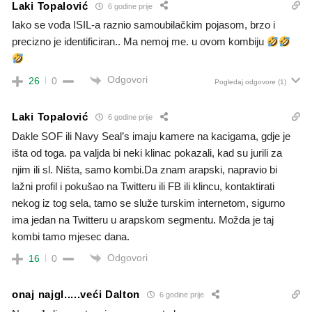
Laki Topalović
6 godine prije
Iako se vođa ISIL-a raznio samoubilačkim pojasom, brzo i
precizno je identificiran.. Ma nemoj me. u ovom kombiju
Odgovori
26
0
Pogledaj odgovore
(1)
Laki Topalović
6 godine prije
Dakle SOF ili Navy Seal’s imaju kamere na kacigama, gdje je
išta od toga. pa valjda bi neki klinac pokazali, kad su jurili za
njim ili sl. Ništa, samo kombi.Da znam arapski, napravio bi
lažni profil i pokušao na Twitteru ili FB ili klincu, kontaktirati
nekog iz tog sela, tamo se služe turskim internetom, sigurno
ima jedan na Twitteru u arapskom segmentu. Možda je taj
kombi tamo mjesec dana.
Odgovori
16
0
onaj najgl.....veći Dalton
6 godine prije