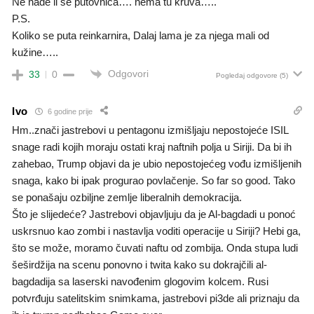
Ne nađe li se putovnica…. nema tu kruva…..
P.S.
Koliko se puta reinkarnira, Dalaj lama je za njega mali od
kužine…..
Odgovori
33
0
Pogledaj odgovore
(5)
Ivo
6 godine prije
Hm..znači jastrebovi u pentagonu izmišljaju nepostojeće ISIL
snage radi kojih moraju ostati kraj naftnih polja u Siriji. Da bi ih
zahebao, Trump objavi da je ubio nepostojećeg vođu izmišljenih
snaga, kako bi ipak progurao povlačenje. So far so good. Tako
se ponašaju ozbiljne zemlje liberalnih demokracija.
Što je slijedeće? Jastrebovi objavljuju da je Al-bagdadi u ponoć
uskrsnuo kao zombi i nastavlja voditi operacije u Siriji? Hebi ga,
što se može, moramo čuvati naftu od zombija. Onda stupa ludi
šeširdžija na scenu ponovno i twita kako su dokrajčili al-
bagdadija sa laserski navođenim glogovim kolcem. Rusi
potvrđuju satelitskim snimkama, jastrebovi pi3de ali priznaju da