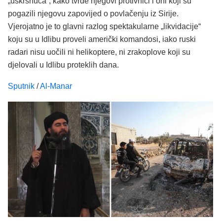
„uskrsnuća“, kako tvrde njegovi protivnici i oni koji su
pogazili njegovu zapovijed o povlačenju iz Sirije.
Vjerojatno je to glavni razlog spektakularne „likvidacije“
koju su u Idlibu proveli američki komandosi, iako ruski
radari nisu uočili ni helikoptere, ni zrakoplove koji su
djelovali u Idlibu proteklih dana.
Sputnik
/
Al-Manar