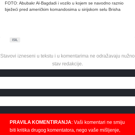
FOTO: Abubakr Al-Bagdadi i vozilo u kojem se navodno raznio
bježeći pred američkim komandosima u sirijskom selu Brisha
ISIL
Stavovi izneseni u tekstu i u komentarima ne odražavaju nužno
stav redakcije.
PRAVILA KOMENTIRANJA
: Vaši komentari ne smiju
biti kritika drugog komentatora, nego vaše mišljenje,