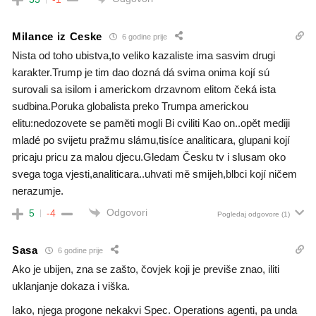
Milance iz Ceske
6 godine prije
Nista od toho ubistva,to veliko kazaliste ima sasvim drugi
karakter.Trump je tim dao dozná dá svima onima kojí sú
surovali sa isilom i americkom drzavnom elitom čeká ista
sudbina.Poruka globalista preko Trumpa americkou
elitu:nedozovete se paměti mogli Bi cviliti Kao on..opět mediji
mladé po svijetu pražmu slámu,tisíce analiticara, glupani kojí
pricaju pricu za malou djecu.Gledam Česku tv i slusam oko
svega toga vjesti,analiticara..uhvati mě smijeh,blbci kojí ničem
nerazumje.
Odgovori
5
-4
Pogledaj odgovore
(1)
Sasa
6 godine prije
Ako je ubijen, zna se zašto, čovjek koji je previše znao, iliti
uklanjanje dokaza i viška.
Iako, njega progone nekakvi Spec. Operations agenti, pa unda