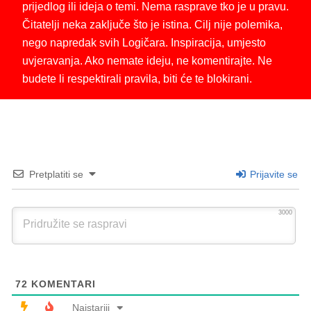
prijedlog ili ideja o temi. Nema rasprave tko je u pravu.
Čitatelji neka zaključe što je istina. Cilj nije polemika,
nego napredak svih Logičara. Inspiracija, umjesto
uvjeravanja. Ako nemate ideju, ne komentirajte. Ne
budete li respektirali pravila, biti će te blokirani.
Pretplatiti se
Prijavite se
3000
72
KOMENTARI
Najstariji