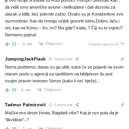
je ovo režija. A trebali su Rusi pomoći Trumpu i potvrditi, kao ,
da vidili smo američke avione i helikoptere i dali dozvolu za
ulazak u Idlib, bez potvrde zašto. Ovako su je Konašenkov sve
razmontirao. Kao da moraju uvijek govoriti istinu.Dobro, lažu i
oni, kao na Krimu – Ko, mi? Ma gdje? kada, ? Čiji su to vojnici?
Nemamo pojma!
Odgovori
21
-1
Pogledaj odgovore
(3)
JumpingJackFlash
6 godine prije
Nema problema: danas su ga ubili, sutra će se pojaviti na svom
starom poslu u agenciji sa sjedištem na biblijskom tlu pod
svojim pravim imenom Simon (kako li već bješe)…
Odgovori
33
0
Tadmur Palmirović
6 godine prije
Mačka ima devet života, Bagdadi više? Koji je ovo puta da je
“likvidiran”..?
Odgovori
33
-1