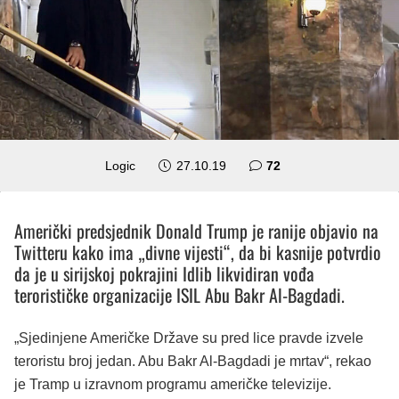
komentara
Logic
27.10.19
72
Američki predsjednik Donald Trump je ranije objavio na
Twitteru kako ima „divne vijesti“, da bi kasnije potvrdio
da je u sirijskoj pokrajini Idlib likvidiran vođa
terorističke organizacije ISIL Abu Bakr Al-Bagdadi.
„Sjedinjene Američke Države su pred lice pravde izvele
teroristu broj jedan. Abu Bakr Al-Bagdadi je mrtav“, rekao
je Tramp u izravnom programu američke televizije.