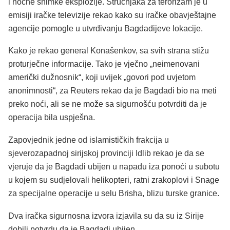
i noćne snimke eksplozije. Stručnjaka za terorizam je u
emisiji iračke televizije rekao kako su iračke obavještajne
agencije pomogle u utvrđivanju Bagdadijeve lokacije.
Kako je rekao general Konašenkov, sa svih strana stižu
proturječne informacije. Tako je vječno „neimenovani
američki dužnosnik“, koji uvijek „govori pod uvjetom
anonimnosti“, za Reuters rekao da je Bagdadi bio na meti
preko noći, ali se ne može sa sigurnošću potvrditi da je
operacija bila uspješna.
Zapovjednik jedne od islamističkih frakcija u
sjeverozapadnoj sirijskoj provinciji Idlib rekao je da se
vjeruje da je Bagdadi ubijen u napadu iza ponoći u subotu
u kojem su sudjelovali helikopteri, ratni zrakoplovi i Snage
za specijalne operacije u selu Brisha, blizu turske granice.
Dva iračka sigurnosna izvora izjavila su da su iz Sirije
dobili potvrdu da je Bagdadi ubijen.