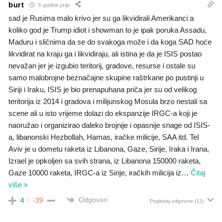
burt
6 godine prije
sad je Rusima malo krivo jer su ga likvidirali Amerikanci a
koliko god je Trump idiot i showman to je ipak poruka Assadu,
Maduru i sličnima da se do svakoga može i da koga SAD hoće
likvidirat na kraju ga i likvidiraju, ali istina je da je ISIS postao
nevažan jer je izgubio teritorij, gradove, resurse i ostale su
samo malobrojne beznačajne skupine raštrkane po pustinji u
Siriji i Iraku, ISIS je bio prenapuhana priča jer su od velikog
teritorija iz 2014 i gradova i milijunskog Mosula brzo nestali sa
scene ali u isto vrijeme dolazi do ekspanzije IRGC-a koji je
naoružao i organizirao daleko brojnije i opasnije snage od ISIS-
a, libanonski Hezbollah, Hamas, iračke milicije, SAA itd. Tel
Aviv je u dometu raketa iz Libanona, Gaze, Sirije, Iraka i Irana,
Izrael je opkoljen sa svih strana, iz Libanona 150000 raketa,
Gaze 10000 raketa, IRGC-a iz Sirije, iračkih milicija iz
…
Čitaj
više »
Odgovori
4
-39
Pogledaj odgovore
(12)