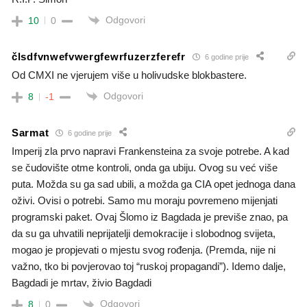
Odgovori
10
0
člsdfvnwefvwergfewrfuzerzferefr
6 godine prije
Od CMXI ne vjerujem više u holivudske blokbastere.
Odgovori
8
-1
Sarmat
6 godine prije
Imperij zla prvo napravi Frankensteina za svoje potrebe. A kad
se čudovište otme kontroli, onda ga ubiju. Ovog su već više
puta. Možda su ga sad ubili, a možda ga CIA opet jednoga dana
oživi. Ovisi o potrebi. Samo mu moraju povremeno mijenjati
programski paket. Ovaj Šlomo iz Bagdada je previše znao, pa
da su ga uhvatili neprijatelji demokracije i slobodnog svijeta,
mogao je propjevati o mjestu svog rođenja. (Premda, nije ni
važno, tko bi povjerovao toj “ruskoj propagandi”). Idemo dalje,
Bagdadi je mrtav, živio Bagdadi
Odgovori
8
0