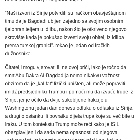
“Naši izvori iz Sirije potvrdili su iračkom obavještajnom
timu da je Bagdadi ubijen zajedno sa svojim osobnim
tjelohraniteljem u Idlibu, nakon što je otkriveno njegovo
skrovište kada je pokušao izvesti svoju obitelj iz Idliba
prema turskoj granici”. rekao je jedan od iračkih
dužnosnika.
Čitatelji mogu vjerovati ili ne ovoj priči, iako je točno da
smrt Abu Bakra Al-Bagdadija nema nikakvu važnost,
obzirom da je „kalifat“ fizički uništen, ali može popraviti
imidž predsjedniku Trumpu i pomoći mu da izvuče trupe iz
Sirije, jer je očito da dvije sukobljene frakcije u
Washingtonu jedan dan donesu odluku o odlasku iz Sirije,
a drugi o ostanku ili povratku dijela trupa koje su već bile u
Iraku. U tom kontekstu Trump može reći kako je ISIL
obezglavljen i da sada nema opasnosti od njegova