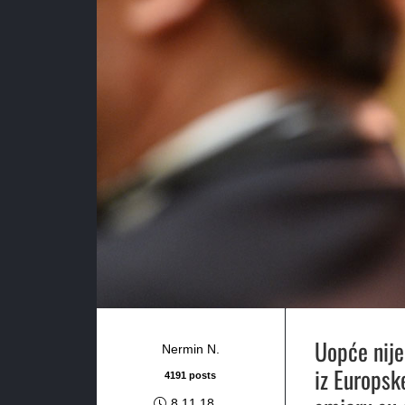
Uopće nije 
Nermin N.
iz Europske
4191 posts
8.11.18