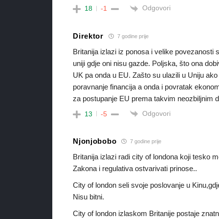
Odgovori
18
-1
Direktor
7 godine prije
Britanija izlazi iz ponosa i velike povezanosti 
uniji gdje oni nisu gazde. Poljska, što ona d
UK pa onda u EU. Zašto su ulazili u Uniju ako s
poravnanje financija a onda i povratak ekonom
za postupanje EU prema takvim neozbiljnim 
Odgovori
13
-5
Njonjobobo
7 godine prije
Britanija izlazi radi city of londona koji tesk
Zakona i regulativa ostvarivati prinose..
City of london seli svoje poslovanje u Kinu,gdje
Nisu bitni.
City of london izlaskom Britanije postaje znat