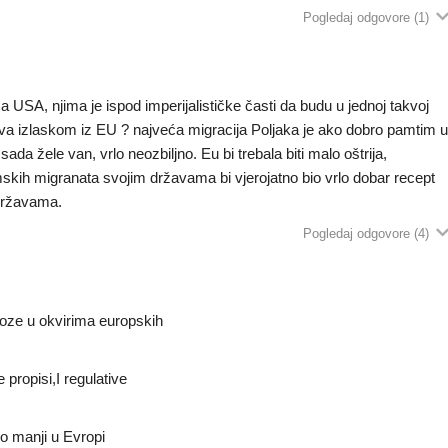
Pogledaj odgovore
(1)
sa USA, njima je ispod imperijalističke časti da budu u jednoj takvoj
obiva izlaskom iz EU ? najveća migracija Poljaka je ako dobro pamtim 
ada žele van, vrlo neozbiljno. Eu bi trebala biti malo oštrija,
skih migranata svojim državama bi vjerojatno bio vrlo dobar recept
državama.
Pogledaj odgovore
(4)
o moze u okvirima europskih
 propisi,I regulative
no manji u Evropi