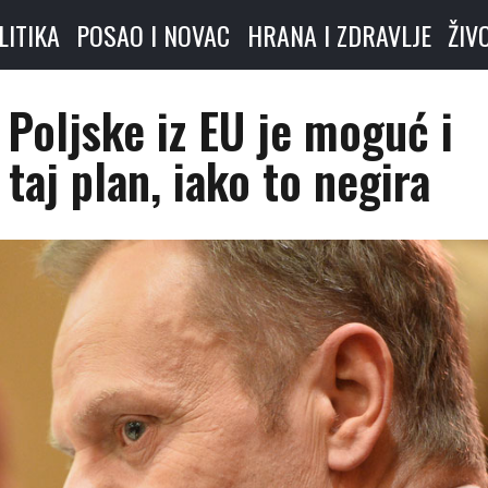
LITIKA
POSAO I NOVAC
HRANA I ZDRAVLJE
ŽIV
k Poljske iz EU je moguć i
taj plan, iako to negira