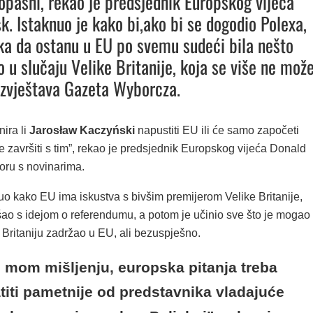
opasni, rekao je predsjednik Europskog vijeća
k. Istaknuo je kako bi,ako bi se dogodio Polexa,
aka da ostanu u EU po svemu sudeći bila nešto
 u slučaju Velike Britanije, koja se više ne mož
 izvještava Gazeta Wyborcza.
nira li
Jarosław Kaczyński
napustiti EU ili će samo započeti
e završiti s tim”, rekao je predsjednik Europskog vijeća Donald
oru s novinarima.
uo kako EU ima iskustva s bivšim premijerom Velike Britanije,
ošao s idejom o referendumu, a potom je učinio sve što je mogao
 Britaniju zadržao u EU, ali bezuspješno.
 mom mišljenju, europska pitanja treba
titi pametnije od predstavnika vladajuće