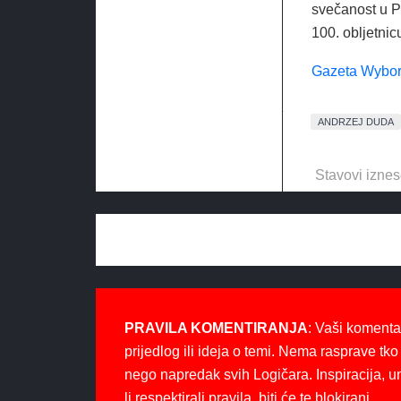
svečanost u Pa
100. obljetnicu
Gazeta Wybo
ANDRZEJ DUDA
Stavovi iznes
PRAVILA KOMENTIRANJA
: Vaši komenta
prijedlog ili ideja o temi. Nema rasprave tko 
nego napredak svih Logičara. Inspiracija, u
li respektirali pravila, biti će te blokirani.