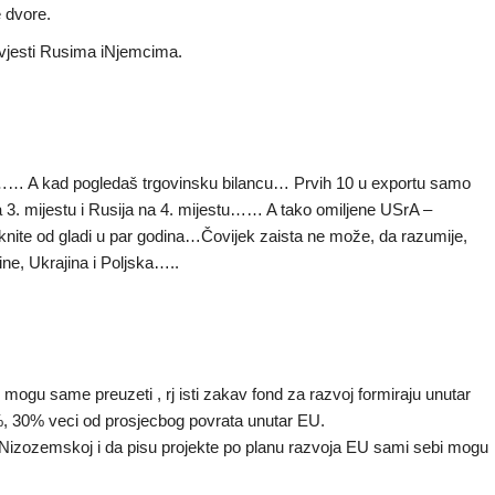
e dvore.
povjesti Rusima iNjemcima.
a…… A kad pogledaš trgovinsku bilancu… Prvih 10 u exportu samo
 3. mijestu i Rusija na 4. mijestu…… A tako omiljene USrA –
crknite od gladi u par godina…Čovijek zaista ne može, da razumije,
ne, Ukrajina i Poljska…..
 mogu same preuzeti , rj isti zakav fond za razvoj formiraju unutar
5%, 30% veci od prosjecbog povrata unutar EU.
i i Nizozemskoj i da pisu projekte po planu razvoja EU sami sebi mogu