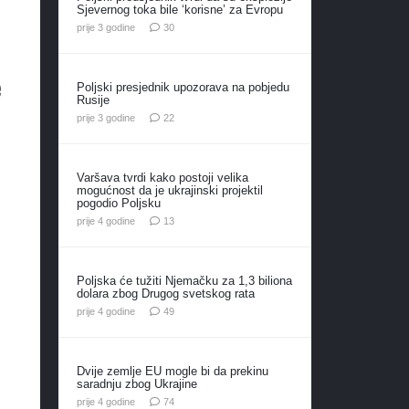
Sjevernog toka bile ‘korisne’ za Evropu
komentara
prije 3 godine
30
e
Poljski presjednik upozorava na pobjedu
Rusije
komentara
prije 3 godine
22
Varšava tvrdi kako postoji velika
mogućnost da je ukrajinski projektil
pogodio Poljsku
komentara
prije 4 godine
13
Poljska će tužiti Njemačku za 1,3 biliona
dolara zbog Drugog svetskog rata
komentara
prije 4 godine
49
Dvije zemlje EU mogle bi da prekinu
saradnju zbog Ukrajine
komentara
prije 4 godine
74