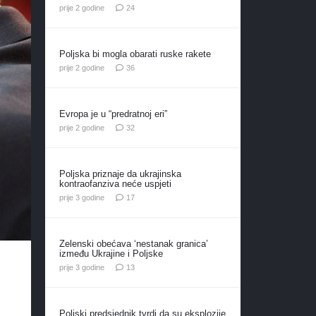
komentara
prije 2 godine
24
Poljska bi mogla obarati ruske rakete
komentara
prije 2 godine
36
Evropa je u “predratnoj eri”
komentara
prije 2 godine
32
Poljska priznaje da ukrajinska
kontraofanziva neće uspjeti
komentara
prije 3 godine
17
Zelenski obećava ‘nestanak granica’
između Ukrajine i Poljske
komentara
prije 3 godine
13
Poljski predsjednik tvrdi da su eksplozije