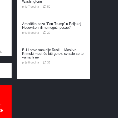
Washingtonu
komentara
prije 7 godina
50
.
Američka baza “Fort Trump” u Poljskoj –
Nedovršeni ili nemogući posao?
komentara
prije 8 godina
22
EU i nove sankcije Rusiji – Moskva:
e.
Krimski most će biti gotov, sviđalo se to
vama ili ne
komentara
prije 8 godina
38
,
te