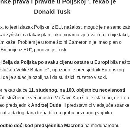
nke prava i pravde u Poljskoj”, rekao je
Donald Tusk
x, to jest izlazak Poljske iz EU, nažalost, moguć je ne samo zat
aczyński ima takav plan, iako moramo vjerovati da to nije tako,
am kaže. Problem je u tome što ni Cameron nije imao plan o
 Britanije iz EU”, ponovio je Tusk.
bi
želja da Poljska po svaku cijenu ostane u Europi
bila nešt
lučaju Velike Britanije” , upozorio je predsjednik Europskog
 da je situacija ozbiljna i da su rizici izuzetno visoki.
er rekao da će
11. studenog, na 100. obljetnicu neovisnosti
čiti službenoj svečanosti u Varšavi. Kao što je istaknuo, ne zato
vao predsjednik
Andrzej Duda
ili predstavnici vladajuće stranke
matra da tog dana treba biti na grobu neznanog vojnika.
odbio doći kod predsjednika Macrona
na međunarodnu