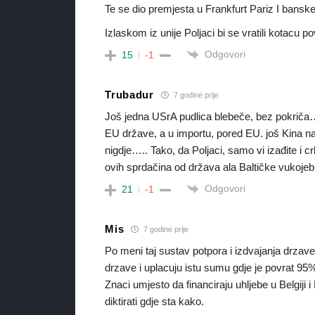
Te se dio premjesta u Frankfurt Pariz I bansk
Izlaskom iz unije Poljaci bi se vratili kotacu 
Odgovori
15
-1
Trubadur
7 godine prije
Još jedna USrA pudlica blebeče, bez pokrič
EU države, a u importu, pored EU. još Kina na
nigdje….. Tako, da Poljaci, samo vi izađite i 
ovih sprdačina od država ala Baltičke vukojebi
Odgovori
21
-1
Mis
7 godine prije
Po meni taj sustav potpora i izdvajanja drzave
drzave i uplacuju istu sumu gdje je povrat 9
Znaci umjesto da financiraju uhljebe u Belgij
diktirati gdje sta kako.