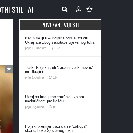
OTNI STIL
AI
POVEZANE VIJESTI
Berlin se ljuti – Poljska odbija izručiti
Ukrajinca zbog sabotaže Sjevernog toka
komentara
prije 10 mjeseci
22
Tusk: Poljska želi ‘zaraditi veliki novac’
na Ukrajini
komentara
prije 1 godina
19
Ukrajina ima ‘problema’ sa svojom
nacističkom prošlošću
komentara
prije 2 godine
84
Poljski premijer traži da se “zakopa”
skandal oko Sjevernog toka