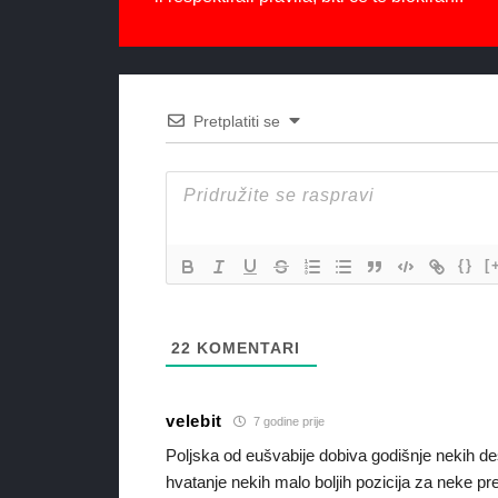
Pretplatiti se
{}
[
22
KOMENTARI
velebit
7 godine prije
Poljska od eušvabije dobiva godišnje nekih dest
hvatanje nekih malo boljih pozicija za neke pre