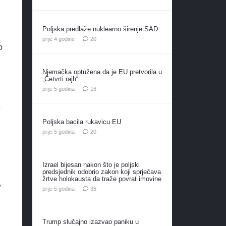
Poljska predlaže nuklearno širenje SAD
komentara
prije 4 godine
20
o
Njemačka optužena da je EU pretvorila u
„Četvrti rajh“
komentara
prije 5 godina
16
o
Poljska bacila rukavicu EU
komentara
prije 5 godina
20
Izrael bijesan nakon što je poljski
predsjednik odobrio zakon koji sprječava
žrtve holokausta da traže povrat imovine
,
komentara
prije 5 godina
36
Trump slučajno izazvao paniku u