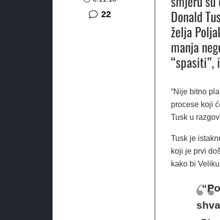
smjeru su 
Donald Tus
komentara
22
želja Polj
manja nego
“spasiti”,
“Nije bitno pla
procese koji ć
Tusk u razgov
Tusk je istakn
koji je prvi d
kako bi Veliku
“Po
shva