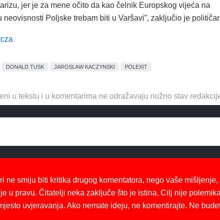
rizu, jer je za mene očito da kao čelnik Europskog vijeća na
 neovisnosti Poljske trebam biti u Varšavi”, zaključio je političar
rcza
DONALD TUSK
JAROSLAW KACZYNSKI
POLEXIT
eni u tekstu i u komentarima ne odražavaju nužno stav redakcij
ri ne smiju biti kritika drugog komentatora, nego vaše mišljenje,
je u pravu. Čitatelji neka zaključe što je istina. Cilj nije polemika
mjesto uvjeravanja. Ako nemate ideju, ne komentirajte. Ne bude