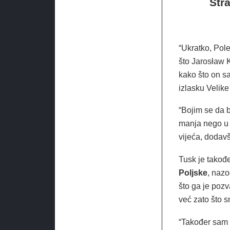
Stra
“Ukratko, Pole
što Jarosław K
kako što on s
izlasku Velike
“Bojim se da 
manja nego u s
vijeća, dodavši
Tusk je takođ
Poljske
, nazo
što ga je poz
već zato što s
“Također sam