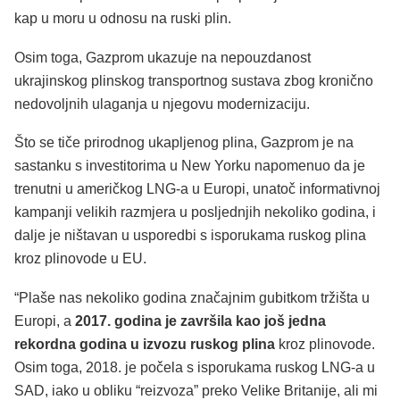
kap u moru u odnosu na ruski plin.
Osim toga, Gazprom ukazuje na nepouzdanost
ukrajinskog plinskog transportnog sustava zbog kronično
nedovoljnih ulaganja u njegovu modernizaciju.
Što se tiče prirodnog ukapljenog plina, Gazprom je na
sastanku s investitorima u New Yorku napomenuo da je
trenutni u američkog LNG-a u Europi, unatoč informativnoj
kampanji velikih razmjera u posljednjih nekoliko godina, i
dalje je ništavan u usporedbi s isporukama ruskog plina
kroz plinovode u EU.
“Plaše nas nekoliko godina značajnim gubitkom tržišta u
Europi, a
2017. godina je završila kao još jedna
rekordna godina u izvozu ruskog plina
kroz plinovode.
Osim toga, 2018. je počela s isporukama ruskog LNG-a u
SAD, iako u obliku “reizvoza” preko Velike Britanije, ali mi