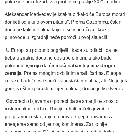
potražnje početi zadavati probleme ​​poslije 2025. godine.
Aleksandar Medvedev je istaknuo “kako će Europa morati
donijeti odluku o ovom pitanju”. Prema Gazpromu, čak ni
dodatne količine plina koji će se isporučivati kroz
plinovode u izgradnji neće pomoći u ovoj situaciji.
“U Europi su potpuno pogriješili kada su odlučili da ne
trebaju znatne dodatne opskrbe plinom, a ako bude
potrebno,
vjeruju da će moći nabaviti plin iz drugih
zemalja
. Prema mnogim ozbiljnim analitičarima, Europa
će se u budućnosti suočiti s nestašicom plina, ali, što je još
gore, s oštrim porastom cijena plina”, dodao je Medvedev.
“Govoreći o izjavama o potrebi da se smanji ovisnost o
ruskom plinu, mi bi u Rusiji trebali početi govoriti o
pretjeranom oslanjanju na novac kojeg dobivamo za
energente samo od jednog kontinenta. Zar to nije
uzajamna ovisnost?”, pitao je zamjenik predsjednika