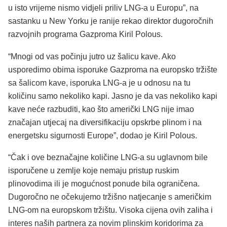
u isto vrijeme nismo vidjeli priliv LNG-a u Europu”, na
sastanku u New Yorku je ranije rekao direktor dugoročnih
razvojnih programa Gazproma Kiril Polous.
“Mnogi od vas počinju jutro uz šalicu kave. Ako
usporedimo obima isporuke Gazproma na europsko tržište
sa šalicom kave, isporuka LNG-a je u odnosu na tu
količinu samo nekoliko kapi. Jasno je da vas nekoliko kapi
kave neće razbuditi, kao što američki LNG nije imao
značajan utjecaj na diversifikaciju opskrbe plinom i na
energetsku sigurnosti Europe”, dodao je Kiril Polous.
“Čak i ove beznačajne količine LNG-a su uglavnom bile
isporučene u zemlje koje nemaju pristup ruskim
plinovodima ili je mogućnost ponude bila ograničena.
Dugoročno ne očekujemo tržišno natjecanje s američkim
LNG-om na europskom tržištu. Visoka cijena ovih zaliha i
interes naših partnera za novim plinskim koridorima za