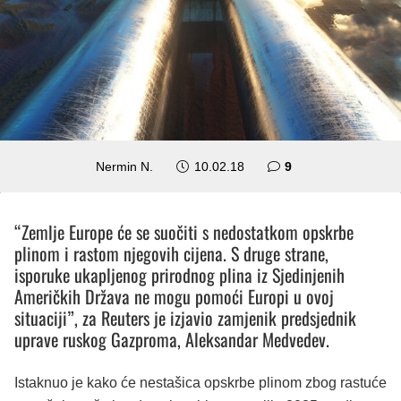
komentara
Nermin N.
10.02.18
9
“Zemlje Europe će se suočiti s nedostatkom opskrbe
plinom i rastom njegovih cijena. S druge strane,
isporuke ukapljenog prirodnog plina iz Sjedinjenih
Američkih Država ne mogu pomoći Europi u ovoj
situaciji”, za Reuters je izjavio zamjenik predsjednik
uprave ruskog Gazproma, Aleksandar Medvedev.
Istaknuo je kako će nestašica opskrbe plinom zbog rastuće