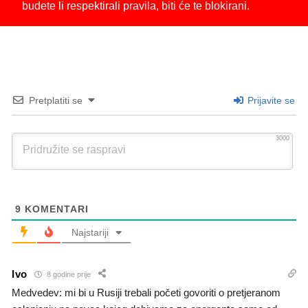
budete li respektirali pravila, biti će te blokirani.
Pretplatiti se
Prijavite se
3000
9
KOMENTARI
Najstariji
Ivo
8 godine prije
Medvedev: mi bi u Rusiji trebali početi govoriti o pretjeranom