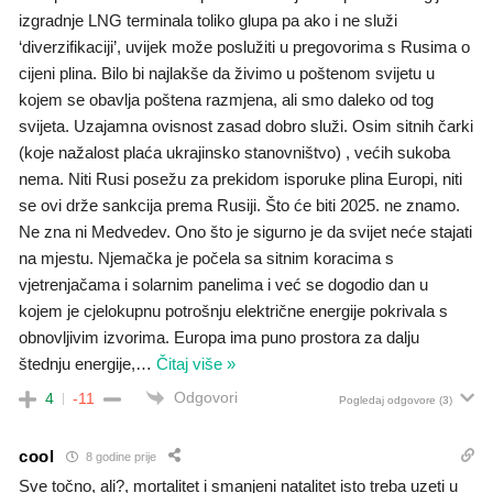
izgradnje LNG terminala toliko glupa pa ako i ne služi
‘diverzifikaciji’, uvijek može poslužiti u pregovorima s Rusima o
cijeni plina. Bilo bi najlakše da živimo u poštenom svijetu u
kojem se obavlja poštena razmjena, ali smo daleko od tog
svijeta. Uzajamna ovisnost zasad dobro služi. Osim sitnih čarki
(koje nažalost plaća ukrajinsko stanovništvo) , većih sukoba
nema. Niti Rusi posežu za prekidom isporuke plina Europi, niti
se ovi drže sankcija prema Rusiji. Što će biti 2025. ne znamo.
Ne zna ni Medvedev. Ono što je sigurno je da svijet neće stajati
na mjestu. Njemačka je počela sa sitnim koracima s
vjetrenjačama i solarnim panelima i već se dogodio dan u
kojem je cjelokupnu potrošnju električne energije pokrivala s
obnovljivim izvorima. Europa ima puno prostora za dalju
štednju energije,
…
Čitaj više »
Odgovori
4
-11
Pogledaj odgovore
(3)
cool
8 godine prije
Sve točno, ali?, mortalitet i smanjeni natalitet isto treba uzeti u