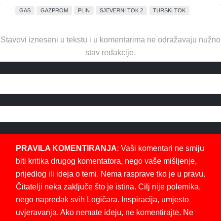
GAS
GAZPROM
PLIN
SJEVERNI TOK 2
TURSKI TOK
Stavovi izneseni u tekstu i u komentarima ne odražavaju nužno
stav redakcije.
PRAVILA KOMENTIRANJA
: Vaši komentari ne smiju
biti kritika drugog komentatora, nego vaše mišljenje,
prijedlog ili ideja o temi. Nema rasprave tko je u pravu.
Čitatelji neka zaključe što je istina. Cilj nije polemika,
nego napredak svih Logičara. Inspiracija, umjesto
uvjeravanja. Ako nemate ideju, ne komentirajte. Ne