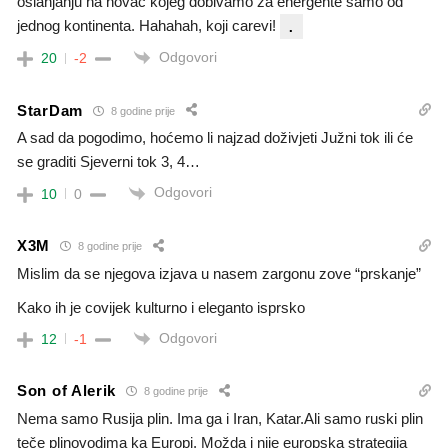
oslanjanju na novac kojeg dobivamo za energente samo od
jednog kontinenta. Hahahah, koji carevi!
.
Odgovori
20
-2
StarDam
8 godine prije
A sad da pogodimo, hoćemo li najzad doživjeti Južni tok ili će
se graditi Sjeverni tok 3, 4…
Odgovori
10
0
X3M
8 godine prije
Mislim da se njegova izjava u nasem zargonu zove “prskanje”
Kako ih je covijek kulturno i eleganto isprsko
Odgovori
12
-1
Son of Alerik
8 godine prije
Nema samo Rusija plin. Ima ga i Iran, Katar.Ali samo ruski plin
teče plinovodima ka Europi. Možda i nije europska strategija