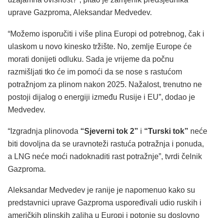
uprave Gazproma, Aleksandar Medvedev.
“Možemo isporučiti i više plina Europi od potrebnog, čak i
ulaskom u novo kinesko tržište. No, zemlje Europe će
morati donijeti odluku. Sada je vrijeme da počnu
razmišljati tko će im pomoći da se nose s rastućom
potražnjom za plinom nakon 2025. Nažalost, trenutno ne
postoji dijalog o energiji između Rusije i EU”, dodao je
Medvedev.
“Izgradnja plinovoda
“Sjeverni tok 2”
i
“Turski tok”
neće
biti dovoljna da se uravnoteži rastuća potražnja i ponuda,
a LNG neće moći nadoknaditi rast potražnje”, tvrdi čelnik
Gazproma.
Aleksandar Medvedev je ranije je napomenuo kako su
predstavnici uprave Gazproma uspoređivali udio ruskih i
američkih plinskih zaliha u Europi i potonje su doslovno