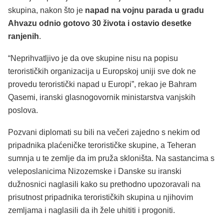
skupina, nakon što je
napad na vojnu parada u gradu
Ahvazu odnio gotovo 30 života i ostavio desetke
ranjenih
.
“Neprihvatljivo je da ove skupine nisu na popisu
terorističkih organizacija u Europskoj uniji sve dok ne
provedu teroristički napad u Europi”, rekao je Bahram
Qasemi, iranski glasnogovornik ministarstva vanjskih
poslova.
Pozvani diplomati su bili na večeri zajedno s nekim od
pripadnika plaćeničke terorističke skupine, a Teheran
sumnja u te zemlje da im pruža skloništa. Na sastancima s
veleposlanicima Nizozemske i Danske su iranski
dužnosnici naglasili kako su prethodno upozoravali na
prisutnost pripadnika terorističkih skupina u njihovim
zemljama i naglasili da ih žele uhititi i progoniti.