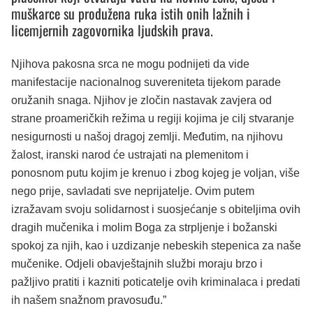
muškarce su produžena ruka istih onih lažnih i
licemjernih zagovornika ljudskih prava.
Njihova pakosna srca ne mogu podnijeti da vide
manifestacije nacionalnog suvereniteta tijekom parade
oružanih snaga. Njihov je zločin nastavak zavjera od
strane proameričkih režima u regiji kojima je cilj stvaranje
nesigurnosti u našoj dragoj zemlji. Međutim, na njihovu
žalost, iranski narod će ustrajati na plemenitom i
ponosnom putu kojim je krenuo i zbog kojeg je voljan, više
nego prije, savladati sve neprijatelje. Ovim putem
izražavam svoju solidarnost i suosjećanje s obiteljima ovih
dragih mučenika i molim Boga za strpljenje i božanski
spokoj za njih, kao i uzdizanje nebeskih stepenica za naše
mučenike. Odjeli obavještajnih službi moraju brzo i
pažljivo pratiti i kazniti poticatelje ovih kriminalaca i predati
ih našem snažnom pravosuđu.”