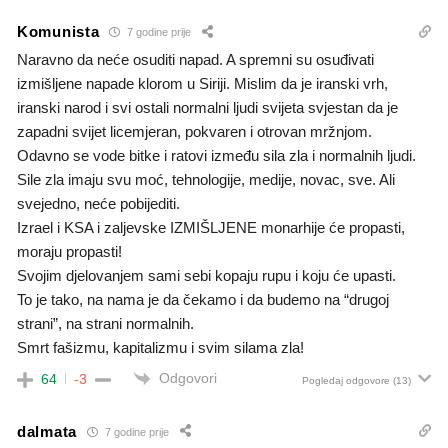
Komunista
7 godine prije
Naravno da neće osuditi napad. A spremni su osuđivati
izmišljene napade klorom u Siriji. Mislim da je iranski vrh,
iranski narod i svi ostali normalni ljudi svijeta svjestan da je
zapadni svijet licemjeran, pokvaren i otrovan mržnjom.
Odavno se vode bitke i ratovi između sila zla i normalnih ljudi.
Sile zla imaju svu moć, tehnologije, medije, novac, sve. Ali
svejedno, neće pobijediti.
Izrael i KSA i zaljevske IZMIŠLJENE monarhije će propasti,
moraju propasti!
Svojim djelovanjem sami sebi kopaju rupu i koju će upasti.
To je tako, na nama je da čekamo i da budemo na “drugoj
strani”, na strani normalnih.
Smrt fašizmu, kapitalizmu i svim silama zla!
Odgovori
64
-3
Pogledaj odgovore
(13)
dalmata
7 godine prije