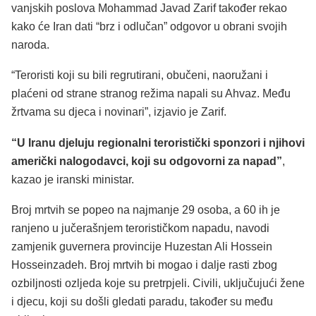
vanjskih poslova Mohammad Javad Zarif također rekao
kako će Iran dati “brz i odlučan” odgovor u obrani svojih
naroda.
“Teroristi koji su bili regrutirani, obučeni, naoružani i
plaćeni od strane stranog režima napali su Ahvaz. Među
žrtvama su djeca i novinari”, izjavio je Zarif.
“U Iranu djeluju regionalni teroristički sponzori i njihovi
američki nalogodavci, koji su odgovorni za napad”
,
kazao je iranski ministar.
Broj mrtvih se popeo na najmanje 29 osoba, a 60 ih je
ranjeno u jučerašnjem terorističkom napadu, navodi
zamjenik guvernera provincije Huzestan Ali Hossein
Hosseinzadeh. Broj mrtvih bi mogao i dalje rasti zbog
ozbiljnosti ozljeda koje su pretrpjeli. Civili, uključujući žene
i djecu, koji su došli gledati paradu, također su među