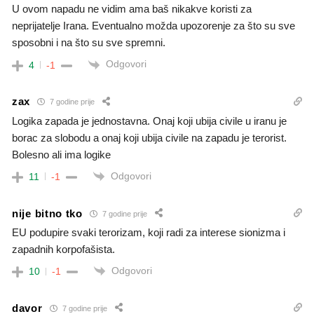
U ovom napadu ne vidim ama baš nikakve koristi za
neprijatelje Irana. Eventualno možda upozorenje za što su sve
sposobni i na što su sve spremni.
Odgovori
4
-1
zax
7 godine prije
Logika zapada je jednostavna. Onaj koji ubija civile u iranu je
borac za slobodu a onaj koji ubija civile na zapadu je terorist.
Bolesno ali ima logike
Odgovori
11
-1
nije bitno tko
7 godine prije
EU podupire svaki terorizam, koji radi za interese sionizma i
zapadnih korpofašista.
Odgovori
10
-1
davor
7 godine prije