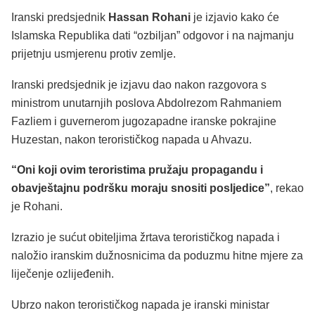
Iranski predsjednik
Hassan Rohani
je izjavio kako će
Islamska Republika dati “ozbiljan” odgovor i na najmanju
prijetnju usmjerenu protiv zemlje.
Iranski predsjednik je izjavu dao nakon razgovora s
ministrom unutarnjih poslova Abdolrezom Rahmaniem
Fazliem i guvernerom jugozapadne iranske pokrajine
Huzestan, nakon terorističkog napada u Ahvazu.
“Oni koji ovim teroristima pružaju propagandu i
obavještajnu podršku moraju snositi posljedice”
, rekao
je Rohani.
Izrazio je sućut obiteljima žrtava terorističkog napada i
naložio iranskim dužnosnicima da poduzmu hitne mjere za
liječenje ozlijeđenih.
Ubrzo nakon terorističkog napada je iranski ministar