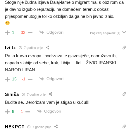
Stoga nije čudna izjava Dalaj-lame o migrantima, s obzirom da
je davno izgubio reputaciju na domaćem terenu: dokaz
prijespomenutog je toliko ozbiljan da ga ne bih javno iznio.
Odgovori
1
-33
Pogledaj odgovore
(1)
Ivi tz
7 godine prije
Pa ta kurva evropa i podrzava te glavosječe, naoružava ih,
napada slabije od sebe, Irak, Libija… Itd… ŽIVIO IRANSKI
NAROD I IRAN.
Odgovori
15
-1
Siniša
7 godine prije
Budite se…terorizam vam je stigao u kuću!!!
Odgovori
8
-1
HEKPCT
7 godine prije