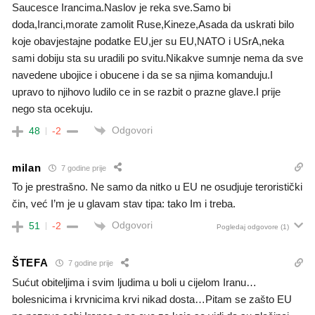
Saucesce Irancima.Naslov je reka sve.Samo bi
doda,Iranci,morate zamolit Ruse,Kineze,Asada da uskrati bilo
koje obavjestajne podatke EU,jer su EU,NATO i USrA,neka
sami dobiju sta su uradili po svitu.Nikakve sumnje nema da sve
navedene ubojice i obucene i da se sa njima komanduju.I
upravo to njihovo ludilo ce in se razbit o prazne glave.I prije
nego sta ocekuju.
Odgovori
48
-2
milan
7 godine prije
To je prestrašno. Ne samo da nitko u EU ne osudjuje teroristički
čin, već I’m je u glavam stav tipa: tako Im i treba.
Odgovori
51
-2
Pogledaj odgovore
(1)
ŠTEFA
7 godine prije
Sućut obiteljima i svim ljudima u boli u cijelom Iranu…
bolesnicima i krvnicima krvi nikad dosta…Pitam se zašto EU