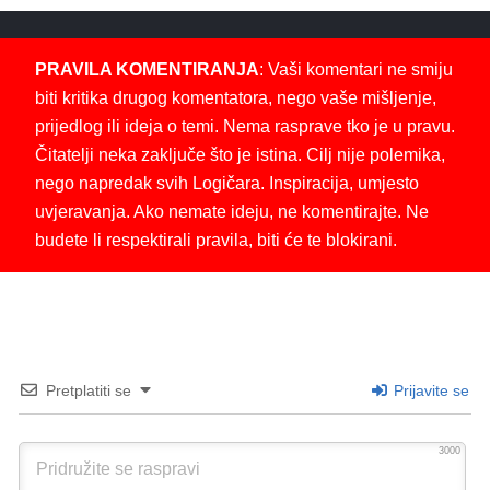
PRAVILA KOMENTIRANJA
: Vaši komentari ne smiju
biti kritika drugog komentatora, nego vaše mišljenje,
prijedlog ili ideja o temi. Nema rasprave tko je u pravu.
Čitatelji neka zaključe što je istina. Cilj nije polemika,
nego napredak svih Logičara. Inspiracija, umjesto
uvjeravanja. Ako nemate ideju, ne komentirajte. Ne
budete li respektirali pravila, biti će te blokirani.
Pretplatiti se
Prijavite se
3000