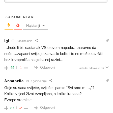
33
KOMENTARI
Najstariji
igi
7 godine prije
…hoće li biti sastanak VS o ovom napadu….naravno da
neće….zapadni svijet je zahvatilo ludilo i to ne može završiti
bez krvoprolića na globalnoj razini…
Odgovori
49
-1
Pogledaj odgovore
(1)
Annabella
7 godine prije
Gdje su sada svijeće, cvijeće i parole “Svi smo mi…,”?
Koliko vrijedi život evropljana, a koliko iranaca?
Evropo srami se!
Odgovori
87
-2