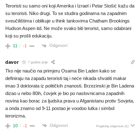
Teroristi su samo oni koji Amerika i Izrael i Petar Stošić kažu da
su teroristi. Niko drugi. To se studira godinama na zapadnim
sveučilištima i oblikuje u think tankovima Chatham Brookings
Hudson Aspen itd. Ne može svako biti terorist, samo odabrani
koji su prošli edukaciju.
Odgovori
11
-1
davor
7 godine prije
Tko nije naučio na primjeru Osama Bin Laden kako se
definiraju na zapadu teroristi taj i neće nikada shvatiti makar
imao 3 doktorata iz političkih znanosti. Brzezinski je Bin Ladena
dizao u nebo 80ih, čovjek je bio po naslovnicama zapadnih
novina kao borac za ljudska prava u Afganistanu protiv Sovjeta,
a onda znamo od 9-11 postao je voodoo lutka i simbol
terorizma.
Odgovori
10
-1
Pogledaj odgovore
(1)