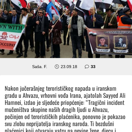
komentara
Saša. F.
23.09.18
33
Nakon jučerašnjeg terorističkog napada u iranskom
gradu u Ahvazu, vrhovni vođa Irana, ajatolah Sayyed Ali
Hamnei, izdao je sljedeće priopćenje: “Tragični incident
mučeništva skupine naših dragih ljudi u Ahvazu,
počinjen od terorističkih plaćenika, ponovno je pokazao
svu zlobu neprijatelja iranskog naroda. Ti bezdušni
plaćenici koji otvaraju vatru na nevine žene, djecu i