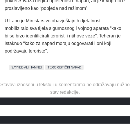
pokret Ahvaza negira upletenost u napad, ali je krvoproliće
proslavljeno kao “pobjeda nad režimom”.
U Iranu je Ministarstvo obavještajnih djelatnosti
mobiliziralo sva tijela sigurnosnog i vojnog aparata “kako
bi se brzo identificirali teroristi i njihove veze”. Teheran je
istaknuo “kako za napad moraju odgovarati i oni koji
podržavaju teroriste”.
SAYYED ALI HAMNEI
TERORISTIČKI NAPAD
Stavovi izneseni u tekstu i u komentarima ne odražavaju nužno
stav redakcije.