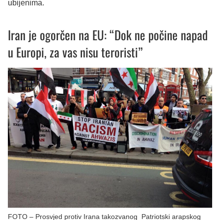
ubijenima.
Iran je ogorčen na EU: “Dok ne počine napad
u Europi, za vas nisu teroristi”
FOTO – Prosvjed protiv Irana takozvanog Patriotski arapskog