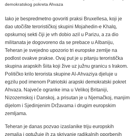
demokratskog pokreta Ahvaza
Iako je bespredmetno govoriti praksi Bruxellesa, koji je
dao utočište terorističkoj skupini Mojahedin-e Khalq,
opskurnoj sekti čiji je vrh dobio azil u Parizu, a za dio
militanata je dogovoreno da se prebace u Albaniju,
Teheran je svejedno upozorio tri europske zemlje na
podlost ovakve prakse. Ovaj put je u pitanju teroristička
skupina arapskih šiita koji žive uz južnu granicu s Irakom.
Političko krilo terorista skupine Al-Ahvaziya djeluje u
egzilu pod imenom Patriotski arapski demokratski pokret
Ahvaza. Najveće ogranke ima u Velikoj Britaniji,
Nizozemskoj i Danskoj, a prisutan je u Njemačkoj, manjim
dijelom i Sjedinjenim Državama i drugim europskim
zemljama.
Teheran je danas pozvao izaslanike triju europskih
zemalja i optužuje ih za skrivanje radikalnih oporbenih