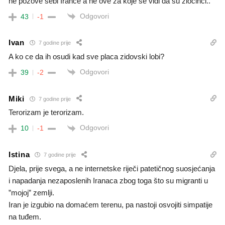
ne pozove sebi Irance a ne ove za koje se vidi da su zločinci..
Odgovori
43
-1
Ivan
7 godine prije
A ko ce da ih osudi kad sve placa zidovski lobi?
Odgovori
39
-2
Miki
7 godine prije
Terorizam je terorizam.
Odgovori
10
-1
Istina
7 godine prije
Djela, prije svega, a ne internetske riječi patetičnog suosjećanja
i napadanja nezaposlenih Iranaca zbog toga što su migranti u
”mojoj” zemlji.
Iran je izgubio na domaćem terenu, pa nastoji osvojiti simpatije
na tuđem.