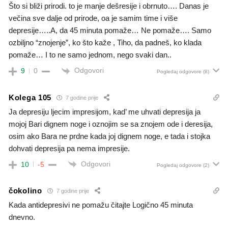
Što si bliži prirodi. to je manje dešresije i obrnuto…. Danas je
večina sve dalje od prirode, oa je samim time i više
depresije…..A, da 45 minuta pomaže… Ne pomaže…. Samo
ozbiljno “znojenje”, ko što kaže , Tiho, da padneš, ko klada
pomaže… I to ne samo jednom, nego svaki dan..
Odgovori
9
0
Pogledaj odgovore
(8)
Kolega 105
7 godine prije
Ja depresiju ljecim impresijom, kad’ me uhvati depresija ja
mojoj Bari dignem noge i oznojim se sa znojem ode i deresija,
osim ako Bara ne prdne kada joj dignem noge, e tada i stojka
dohvati depresija pa nema impresije.
Odgovori
10
-5
Pogledaj odgovore
(2)
čokolino
7 godine prije
Kada antidepresivi ne pomažu čitajte Logično 45 minuta
dnevno.