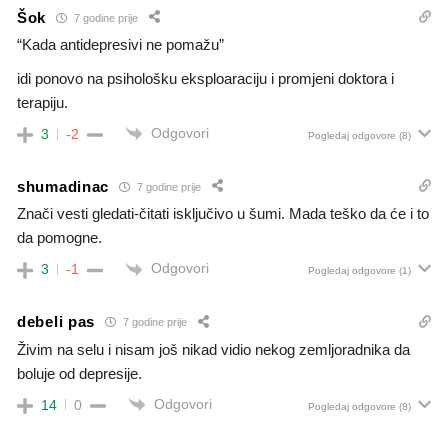
Šok
7 godine prije
“Kada antidepresivi ne pomažu”
idi ponovo na psihološku eksploaraciju i promjeni doktora i
terapiju.
Odgovori
3
-2
Pogledaj odgovore
(8)
shumadinac
7 godine prije
Znači vesti gledati-čitati isključivo u šumi. Mada teško da će i to
da pomogne.
Odgovori
3
-1
Pogledaj odgovore
(1)
debeli pas
7 godine prije
Živim na selu i nisam još nikad vidio nekog zemljoradnika da
boluje od depresije.
Odgovori
14
0
Pogledaj odgovore
(8)