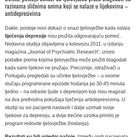
razinama sličnima onima koji se nalaze u lijekovima –
antidepresivima
Dakle, postoje novi dokazi o snazi tjelovježbe kada ostala
liječenja depresije
nisu pružila odgovarajuću pomoć.
Nedavna studija objavljena u kolovozu 2011. u izdanju
magazina „Journal of Psychiatric Research“, iznosi
podatke prema kojima tjelovježba može pružiti blagodati
kada sami lijekovi ne pružaju. Preciznije, istraživači u
Portugalu pregledali su učinke tjelovježbe – u ovome
slučaju programirane epizode hodanja po 30-45 minuta
tjedno – na odrasle ljude s depresijom koji nisu reagirali
na dva prethodna pokušaja liječenja antidepresivima. U
studiji su svi pacijenti nastavili i dalje uzimati svoje
lijekove za depresiju, a dvije trećine uzorka primilo je
program redovite tjelovježbe (hodanja).
Rezultati su bili vrijedni pažnje
. Između onih pacijenata