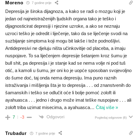
Moreno
7 godine prije
Depresija je široka dijagnoza, a kako se radi o mozgu koji je
jedan od najneistraženijih ljudskih organa tako je teško i
dijagnosticirat depresiji i njezine uzroke, a ako se neznaju
uzroci teško je odredit i liječenje, tako da se liječenje svodi na
suzbijanje simptoma koji mogu bit lakše i teže podnošljivi.
Antidepresivi ne djeluju ništa učinkovitije od placeba, a imaju
nuspojave. To sa liječenjem depresije šetanjem kroz šumu je
bull shit, pa depresija i je stanje kad se nema volje ni pod tuš
otić, a kamoli u šumu, jer oni ko je uopće sposoban svojevoljno
do šume doć, taj onda nema depresiju. Ima puno raznih
istraživanja i mišljenja šta je to depresija . . . od znanstvenih do
šamanskih i teško se odlučit oće li bolje pomoć zoloft ili
ayahuasca . . . jedno i drugo može imat teške nuspojave . . . ali
zoloft triba uzimat misecima, a ayahuasca
…
Čitaj više »
Odgovori
7
-3
Pogledaj odgovore
(6)
Trubadur
7 godine prije