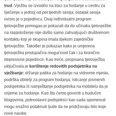
trud
. Vježbu se izvodilo na traci za hodanje u centru za
liječenje u jednoj od pet tjednih sesija; ostatak sesija
ovisio je o pojedincu. Ovaj individualni program
tjelovježbe pomogao je pokazati da do učinaka tjelovježbe
na raspoloženje nije došlo samo zahvaljujući društvenom
kontaktu koji je skupina imala tijekom zajedničke
tjelovježbe. Također je pokazao kako je umjerena
tjelovježba pristupačna mogućnost čak i za kronično
depresivne pojedince. Kao treće, propisana tjelovježba
uključivala je
korištenje redovitih podsjetnika na
vježbanje:
držanje patika za hodanje na vidnome mjestu,
podrška obitelji za program hodanja, isticanje pismenih
podsjetnika ili namještanje podsjetnika na mobitelu da je
vrijeme za hodanje. Kao što ćemo govoriti u budućim
blogovima, jednostavni podsjetnici kao sada spomenuti
mogu snažno potaknuti ljude da se pridržavaju bilo koje
nove navike.