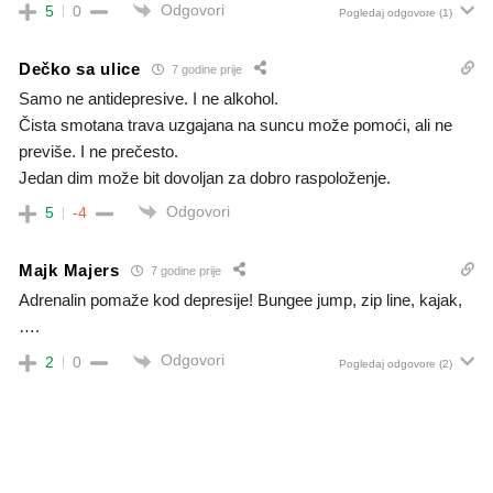
Odgovori
5
0
Pogledaj odgovore
(1)
Dečko sa ulice
7 godine prije
Samo ne antidepresive. I ne alkohol.
Čista smotana trava uzgajana na suncu može pomoći, ali ne
previše. I ne prečesto.
Jedan dim može bit dovoljan za dobro raspoloženje.
Odgovori
5
-4
Majk Majers
7 godine prije
Adrenalin pomaže kod depresije! Bungee jump, zip line, kajak,
….
Odgovori
2
0
Pogledaj odgovore
(2)