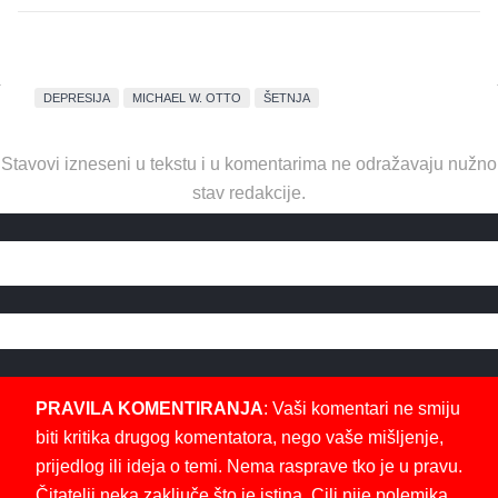
DEPRESIJA
MICHAEL W. OTTO
ŠETNJA
Stavovi izneseni u tekstu i u komentarima ne odražavaju nužno
stav redakcije.
PRAVILA KOMENTIRANJA
: Vaši komentari ne smiju
biti kritika drugog komentatora, nego vaše mišljenje,
prijedlog ili ideja o temi. Nema rasprave tko je u pravu.
Čitatelji neka zaključe što je istina. Cilj nije polemika,