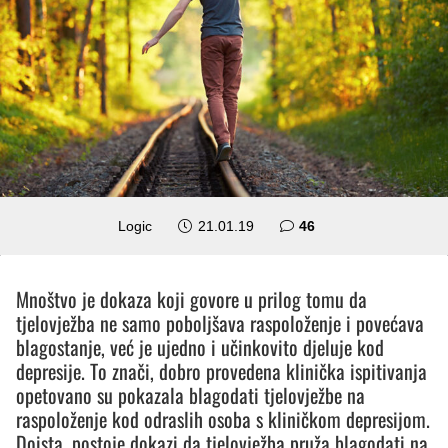
komentara
Logic
21.01.19
46
Mnoštvo je dokaza koji govore u prilog tomu da
tjelovježba ne samo poboljšava raspoloženje i povećava
blagostanje, već je ujedno i učinkovito djeluje kod
depresije. To znači, dobro provedena klinička ispitivanja
opetovano su pokazala blagodati tjelovježbe na
raspoloženje kod odraslih osoba s kliničkom depresijom.
Doista, postoje dokazi da tjelovježba pruža blagodati na