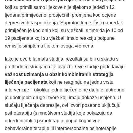
koji su primili samo lijekove nije tijekom sljedećih 12
tjedana primijećeno prosječnih promjena kod ocjene
depresivnih raspoloženja. Suprotno tome, čisti napredak
primijećen je kod onih koji su vježbali, s time da je 10 od
19 pacijenata koji su vježbali imalo reakciju potpune
remisije simptoma tijekom ovoga vremena.
Iako je ovo bila mala studija, rezultati su bili u skladu s
prethodnim studijama tjelovježbi. Ove studije podcrtavaju
važnost uzimanja u obzir kombiniranih strategija
liječenja pacijenata
koji ne reagiraju na jednu vrstu
intervencije – ukoliko jedno liječenje ne djeluje, potrebno
je upotrijebiti druge izvore koji imaju dokaze uspjeha. U
slučaju liječenja depresije, ovi izvori posebno uključuju
psihoterapiju (s mnoštvom studija koje pokazuju da
određeni oblici psihoterapije poput kognitivne
behavioralne terapije ili interpersonalne psihoterapije