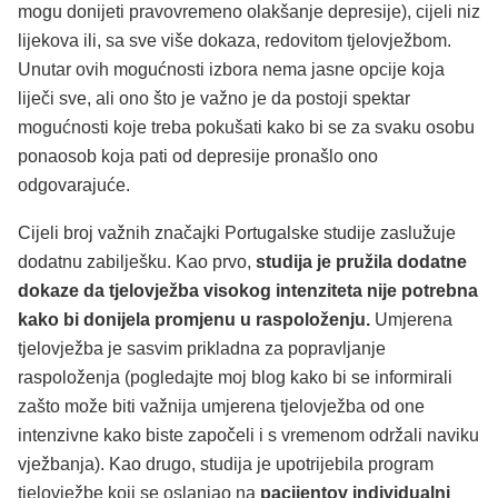
mogu donijeti pravovremeno olakšanje depresije), cijeli niz
lijekova ili, sa sve više dokaza, redovitom tjelovježbom.
Unutar ovih mogućnosti izbora nema jasne opcije koja
liječi sve, ali ono što je važno je da postoji spektar
mogućnosti koje treba pokušati kako bi se za svaku osobu
ponaosob koja pati od depresije pronašlo ono
odgovarajuće.
Cijeli broj važnih značajki Portugalske studije zaslužuje
dodatnu zabilješku. Kao prvo,
studija je pružila dodatne
dokaze da tjelovježba visokog intenziteta nije potrebna
kako bi donijela promjenu u raspoloženju.
Umjerena
tjelovježba je sasvim prikladna za popravljanje
raspoloženja (pogledajte moj blog kako bi se informirali
zašto može biti važnija umjerena tjelovježba od one
intenzivne kako biste započeli i s vremenom održali naviku
vježbanja). Kao drugo, studija je upotrijebila program
tjelovježbe koji se oslanjao na
pacijentov individualni