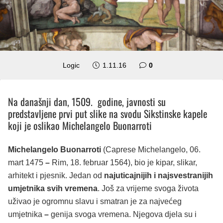
Logic
1.11.16
0
Na današnji dan, 1509. godine, javnosti su
predstavljene prvi put slike na svodu Sikstinske kapele
koji je oslikao Michelangelo Buonarroti
Michelangelo Buonarroti
(Caprese Michelangelo, 06.
mart 1475
–
Rim, 18. februar 1564), bio je kipar, slikar,
arhitekt i pjesnik. Jedan od
najuticajnijih i najsvestranijih
umjetnika svih vremena
. Još za vrijeme svoga života
uživao je ogromnu slavu i smatran je za najvećeg
umjetnika
–
genija svoga vremena. Njegova djela su i