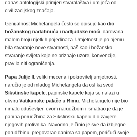
danas antologijski primjeri stvaralaštva i umijeća od
civilizacijskog značaja.
Genijalnost Michelangela često se opisuje kao
dio
božanskog nadahnuća i nadljudske moći
, darovana
malom broju rijetkih pojedinaca. Umjetnost je po njemu
bila stvaranje nove stvarnosti, baš kao i božansko
stvaranje svijeta koje ne priznaje uzore, konvencije,
pravila niti ograničenja.
Papa Julije II
, veliki mecena i pokrovitelj umjetnosti,
naručio je od mladog Michelangela da oslika svod
Sikstinske kapele
, papinske kapele koja se nalazi u
okviru
Vatikanske palače u Rimu
. Michelangelo nije bio
nimalo oduševljen ovom narudžbom i smatrao je da je
papina porudžbina za Sikstinsku kapelu dio zavjere
njegovih protivnika. Navodno je činio je sve da izbjegne
porudžbinu, pregovarao danima sa papom, poričući svoje