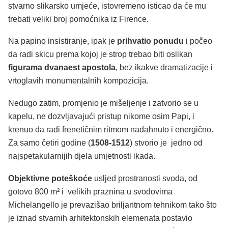
stvarno slikarsko umjeće, istovremeno isticao da će mu
trebati veliki broj pomoćnika iz Firence.
Na papino insistiranje, ipak je
prihvatio ponudu
i počeo
da radi skicu prema kojoj je strop trebao biti oslikan
figurama dvanaest apostola
, bez ikakve dramatizacije i
vrtoglavih monumentalnih kompozicija.
Nedugo zatim, promjenio je mišeljenje i zatvorio se u
kapelu, ne dozvljavajući pristup nikome osim Papi, i
krenuo da radi frenetičnim ritmom nadahnuto i energično.
Za samo četiri godine (
1508-1512
) stvorio je jedno od
najspetakularnijih djela umjetnosti ikada.
Objektivne poteškoće
usljed prostranosti svoda, od
gotovo 800 m² i velikih praznina u svodovima
Michelangello je prevazišao briljantnom tehnikom tako što
je iznad stvarnih arhitektonskih elemenata postavio