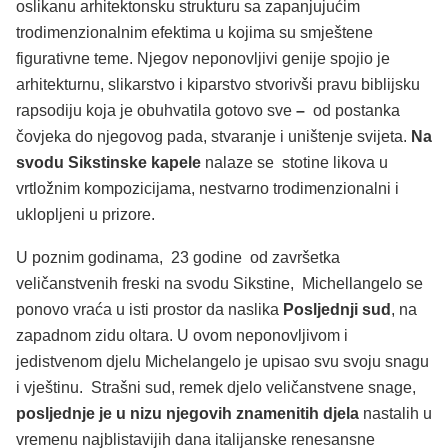
oslikanu arhitektonsku strukturu sa zapanjujućim
trodimenzionalnim efektima u kojima su smještene
figurativne teme. Njegov neponovljivi genije spojio je
arhitekturnu, slikarstvo i kiparstvo stvorivši pravu biblijsku
rapsodiju koja je obuhvatila gotovo sve
–
od postanka
čovjeka do njegovog pada, stvaranje i uništenje svijeta.
Na
svodu Sikstinske kapele
nalaze se stotine likova u
vrtložnim kompozicijama, nestvarno trodimenzionalni i
uklopljeni u prizore.
U poznim godinama, 23 godine od završetka
veličanstvenih freski na svodu Sikstine, Michellangelo se
ponovo vraća u isti prostor da naslika
Posljednji sud
, na
zapadnom zidu oltara. U ovom neponovljivom i
jedistvenom djelu Michelangelo je upisao svu svoju snagu
i vještinu. Strašni sud, remek djelo veličanstvene snage,
posljednje je u nizu njegovih znamenitih djela
nastalih u
vremenu najblistavijih dana italijanske renesansne