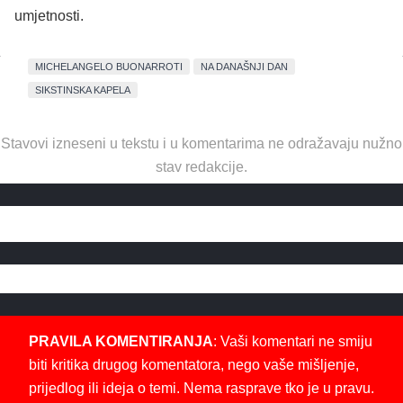
umjetnosti.
MICHELANGELO BUONARROTI
NA DANAŠNJI DAN
SIKSTINSKA KAPELA
Stavovi izneseni u tekstu i u komentarima ne odražavaju nužno
stav redakcije.
PRAVILA KOMENTIRANJA
: Vaši komentari ne smiju
biti kritika drugog komentatora, nego vaše mišljenje,
prijedlog ili ideja o temi. Nema rasprave tko je u pravu.