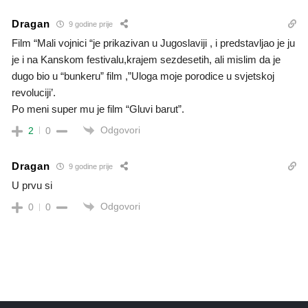
Dragan
9 godine prije
Film “Mali vojnici “je prikazivan u Jugoslaviji , i predstavljao je ju
je i na Kanskom festivalu,krajem sezdesetih, ali mislim da je
dugo bio u “bunkeru” film ,”Uloga moje porodice u svjetskoj
revoluciji’.
Po meni super mu je film “Gluvi barut”.
Odgovori
2
0
Dragan
9 godine prije
U prvu si
Odgovori
0
0