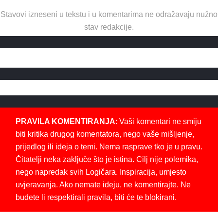
Stavovi izneseni u tekstu i u komentarima ne odražavaju nužno
stav redakcije.
PRAVILA KOMENTIRANJA
: Vaši komentari ne smiju
biti kritika drugog komentatora, nego vaše mišljenje,
prijedlog ili ideja o temi. Nema rasprave tko je u pravu.
Čitatelji neka zaključe što je istina. Cilj nije polemika,
nego napredak svih Logičara. Inspiracija, umjesto
uvjeravanja. Ako nemate ideju, ne komentirajte. Ne
budete li respektirali pravila, biti će te blokirani.