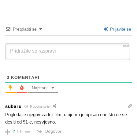
Pretplatiti se
Prijavite se
3000
3
KOMENTARI
Najstariji
subaru
9 godine prije
Pogledajte njegov zadnji film, u njemu je opisao ono što će se
desiti od 91-e, nesvjesno.
Odgovori
2
0