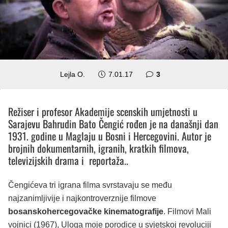
komentara
Lejla O.
7.01.17
3
Režiser i profesor Akademije scenskih umjetnosti u
Sarajevu Bahrudin Bato Čengić rođen je na današnji dan
1931. godine u Maglaju u Bosni i Hercegovini. Autor je
brojnih dokumentarnih, igranih, kratkih filmova,
televizijskih drama i reportaža..
Čengićeva tri igrana filma svrstavaju se među
najzanimljivije i najkontroverznije filmove
bosanskohercegovačke kinematografije
. Filmovi Mali
vojnici (1967), Uloga moje porodice u svjetskoj revoluciji