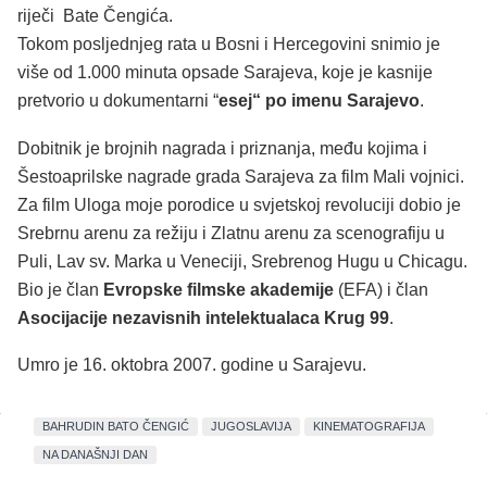
riječi Bate Čengića.
Tokom posljednjeg rata u Bosni i Hercegovini snimio je
više od 1.000 minuta opsade Sarajeva, koje je kasnije
pretvorio u dokumentarni “
esej“ po imenu Sarajevo
.
Dobitnik je brojnih nagrada i priznanja, među kojima i
Šestoaprilske nagrade grada Sarajeva za film Mali vojnici.
Za film Uloga moje porodice u svjetskoj revoluciji dobio je
Srebrnu arenu za režiju i Zlatnu arenu za scenografiju u
Puli, Lav sv. Marka u Veneciji, Srebrenog Hugu u Chicagu.
Bio je član
Evropske filmske akademije
(EFA) i član
Asocijacije nezavisnih intelektualaca Krug 99
.
Umro je 16. oktobra 2007. godine u Sarajevu.
BAHRUDIN BATO ČENGIĆ
JUGOSLAVIJA
KINEMATOGRAFIJA
NA DANAŠNJI DAN