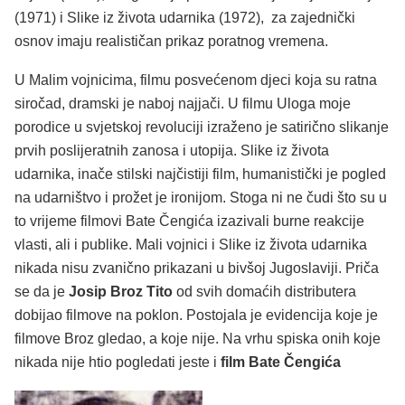
(1971) i Slike iz života udarnika (1972), za zajednički
osnov imaju realističan prikaz poratnog vremena.
U Malim vojnicima, filmu posvećenom djeci koja su ratna
siročad, dramski je naboj najjači. U filmu Uloga moje
porodice u svjetskoj revoluciji izraženo je satirično slikanje
prvih poslijeratnih zanosa i utopija. Slike iz života
udarnika, inače stilski najčistiji film, humanistički je pogled
na udarništvo i prožet je ironijom. Stoga ni ne čudi što su u
to vrijeme filmovi Bate Čengića izazivali burne reakcije
vlasti, ali i publike. Mali vojnici i Slike iz života udarnika
nikada nisu zvanično prikazani u bivšoj Jugoslaviji. Priča
se da je
Josip Broz Tito
od svih domaćih distributera
dobijao filmove na poklon. Postojala je evidencija koje je
filmove Broz gledao, a koje nije. Na vrhu spiska onih koje
nikada nije htio pogledati jeste i
film Bate Čengića