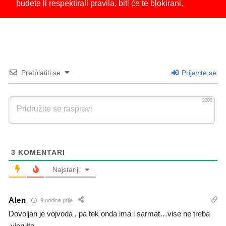
budete li respektirali pravila, biti će te blokirani.
Pretplatiti se
Prijavite se
3000
3
KOMENTARI
Najstariji
Alen
9 godine prije
Dovoljan je vojvoda , pa tek onda ima i sarmat…vise ne treba
,vjerujte…