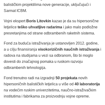
balističkim projektilima nove generacije, uključujući i
Sarmat ICBM.
Vojni ekspert
Boris Litovkin
kazao je da su hipersonične
letjelice
teško uhvatljive radarima
i jako malo podložne
presretanjima od strane odbrambenih raketnih sistema.
Fond za buduća istraživanja je ustanovljen 2012. godine,
a u cilju finansiranja
visokorizičnih naučnih istraživanja
i
radova na studijama u vezi sa odbranom, što bi moglo
dovesti do značajnog pomaka u ruskom razvoju
odbrambenih tehnologija.
Fond trenutno radi na izgradnji
50 projekata
novih
hipersoničnih balističkih letjelica u više od
40 laboratorija
na vodećim ruskim univerzitetima, naučno-istraživačkim
institutima i fabrikama za proizvodnju vojne opreme.