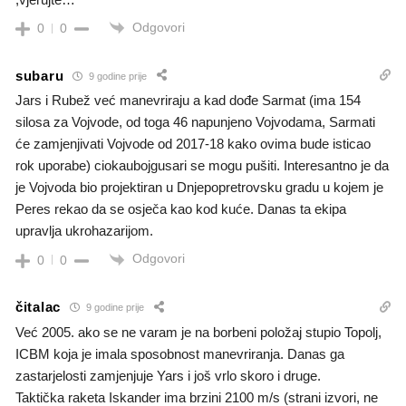
Odgovori
0
0
subaru
9 godine prije
Jars i Rubež već manevriraju a kad dođe Sarmat (ima 154
silosa za Vojvode, od toga 46 napunjeno Vojvodama, Sarmati
će zamjenjivati Vojvode od 2017-18 kako ovima bude isticao
rok uporabe) ciokaubojgusari se mogu pušiti. Interesantno je da
je Vojvoda bio projektiran u Dnjepopretrovsku gradu u kojem je
Peres rekao da se osječa kao kod kuće. Danas ta ekipa
upravlja ukrohazarijom.
Odgovori
0
0
čitalac
9 godine prije
Već 2005. ako se ne varam je na borbeni položaj stupio Topolj,
ICBM koja je imala sposobnost manevriranja. Danas ga
zastarjelosti zamjenjuje Yars i još vrlo skoro i druge.
Taktička raketa Iskander ima brzini 2100 m/s (strani izvori, ne