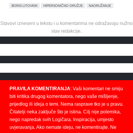
BORIS LITOVKIN
HIPERSONIČNO ORUŽJE
NAORUŽANJE
Stavovi izneseni u tekstu i u komentarima ne odražavaju nužno
stav redakcije.
PRAVILA KOMENTIRANJA
: Vaši komentari ne smiju
biti kritika drugog komentatora, nego vaše mišljenje,
prijedlog ili ideja o temi. Nema rasprave tko je u pravu.
Čitatelji neka zaključe što je istina. Cilj nije polemika,
nego napredak svih Logičara. Inspiracija, umjesto
uvjeravanja. Ako nemate ideju, ne komentirajte. Ne