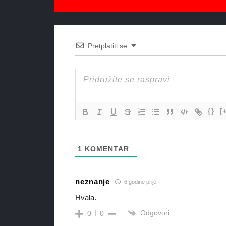
Pretplatiti se
{}
[
1
KOMENTAR
neznanje
6 godine prije
Hvala.
Odgovori
0
0