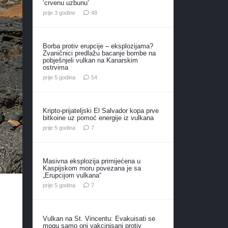
‘crvenu uzbunu’
komentara
prije 3 godine
48
Borba protiv erupcije – eksplozijama?
Zvaničnici predlažu bacanje bombe na
pobješnjeli vulkan na Kanarskim
ostrvima
komentara
prije 5 godina
54
Kripto-prijateljski El Salvador kopa prve
bitkoine uz pomoć energije iz vulkana
komentara
prije 5 godina
7
Masivna eksplozija primijećena u
Kaspijskom moru povezana je sa
„Erupcijom vulkana“
komentara
prije 5 godina
7
Vulkan na St. Vincentu: Evakuisati se
mogu samo oni vakcinisani protiv