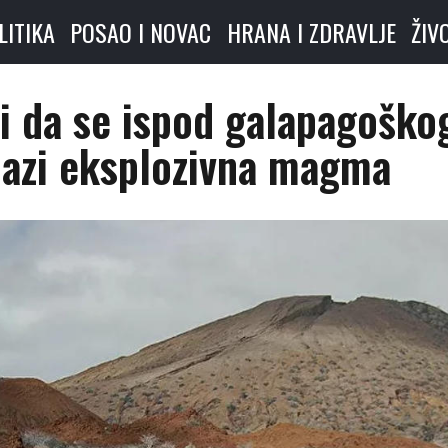
LITIKA
POSAO I NOVAC
HRANA I ZDRAVLJE
ŽIV
li da se ispod galapagoško
lazi eksplozivna magma