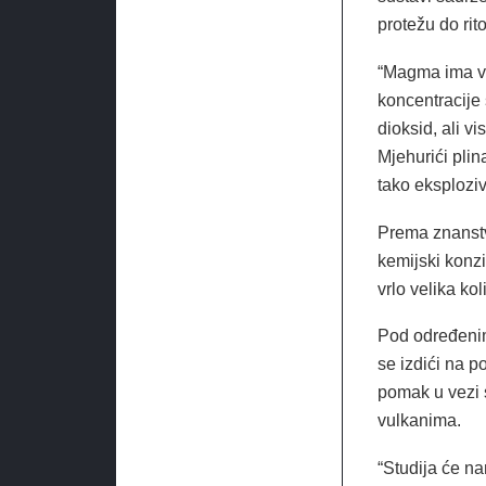
protežu do rito
“Magma ima ve
koncentracije s
dioksid, ali v
Mjehurići plin
tako eksploziv
Prema znanstv
kemijski konz
vrlo velika k
Pod određenim
se izdići na p
pomak u vezi 
vulkanima.
“Studija će na