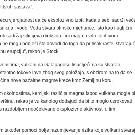
litskih sastava”.
ću vjerojatnost da će eksplozivno izbiti kada u sebi sadrži već
ilicija i vode. Voda stvara plinske mjehuriće, isto kao i ugljični
isok sadržaj silicijeva dioksida čini magmu vrlo ljepljivom.
a ne mogu pobjeći što dovodi do toga da pritisak raste, stvarajuć
nu erupciju”, rekao je Stock.
enicima, vulkani na Galapagosu tisućljećima su stvarali
istentne tokove lave zbog svog položaja, s obzirom na to da se
oličina nove bazaltne magme kreće kroz Zemljinu koru.
 okolnostima, kemijski različita magma ispod vulkana mogla b
ovršinu, rekao je vulkanolog dodajući da bi to moglo uzrokovati
s razdobljem neočekivane eksplozivne aktivnosti u tim
m također pomoći bolje razumijevanje rizika koje vulkani stvara