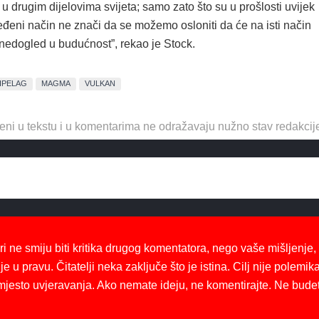
u u drugim dijelovima svijeta; samo zato što su u prošlosti uvijek
ređeni način ne znači da se možemo osloniti da će na isti način
“u nedogled u budućnost”, rekao je Stock.
IPELAG
MAGMA
VULKAN
eni u tekstu i u komentarima ne odražavaju nužno stav redakcij
ri ne smiju biti kritika drugog komentatora, nego vaše mišljenje,
je u pravu. Čitatelji neka zaključe što je istina. Cilj nije polemika
mjesto uvjeravanja. Ako nemate ideju, ne komentirajte. Ne bude