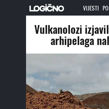
VIJESTI
PO
Vulkanolozi izjavi
arhipelaga na