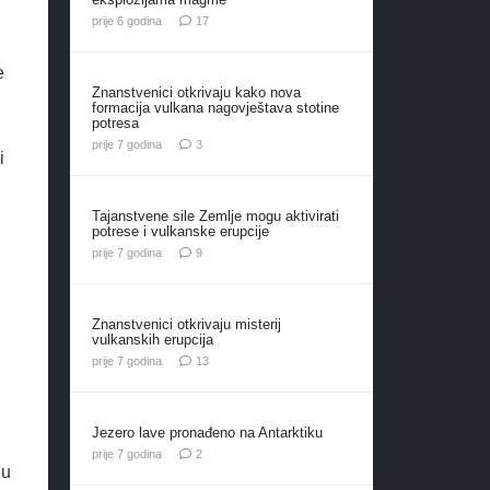
komentara
prije 6 godina
17
e
Znanstvenici otkrivaju kako nova
formacija vulkana nagovještava stotine
potresa
komentara
prije 7 godina
3
i
Tajanstvene sile Zemlje mogu aktivirati
potrese i vulkanske erupcije
komentara
prije 7 godina
9
Znanstvenici otkrivaju misterij
i
vulkanskih erupcija
komentara
prije 7 godina
13
Jezero lave pronađeno na Antarktiku
komentara
prije 7 godina
2
ju