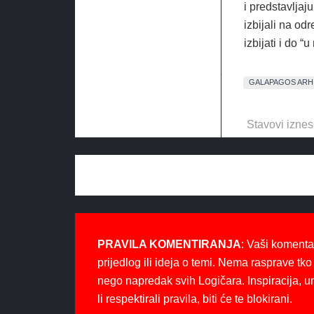
i predstavljaj
izbijali na od
izbijati i do 
GALAPAGOS ARH
Stavovi iznes
PRAVILA KOMENTIRANJA
: Vaši komenta
prijedlog ili ideja o temi. Nema rasprave tko 
nego napredak svih Logičara. Inspiracija, u
li respektirali pravila, biti će te blokirani.