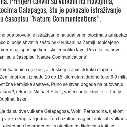
ina. Primjeri takvih su vulkani na Havajima,
otocima Galapagos, što je pokazalo istraživanje
 u časopisu ”Nature Communications”.
nologa provela je istraživanje na udaljenim otocima u arhipela
o bi bolje shvatila zašto neki vulkani na Zemlji uobičajeno
vremena ispuštaju kemijski jednoliku lavu. Rezultati njihove
ljeni su u časopisu ”Nature Communications”.
’ vulkani nisu rijetkost, ali teško je zamisliti kako magma
emljinoj kori, između 10 do 15 kilometara dubine (oko 6-9 milj
entične kemijske sastave. Puno se stvari događa na putovanju
inu”!, rekao je Michael Stock, vodeći autor studije iz Trinity
Dublina, Irske.
uje da su dva vulkana Galapagosa, Wolf i Fernandina, tijekom
og vijeka eruptirali jednoličnu bazaltnu magmu, dok sub-vulkans
 “ekstremnu heterogenost, s otopljenim dijelovima koji se