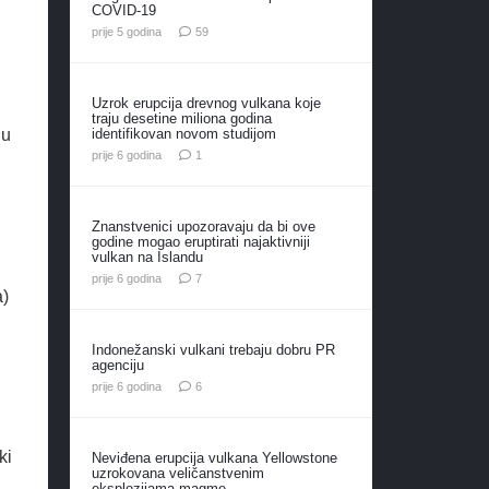
COVID-19
komentara
prije 5 godina
59
Uzrok erupcija drevnog vulkana koje
traju desetine miliona godina
identifikovan novom studijom
gu
komentar
prije 6 godina
1
Znanstvenici upozoravaju da bi ove
godine mogao eruptirati najaktivniji
vulkan na Islandu
komentara
prije 6 godina
7
a)
Indonežanski vulkani trebaju dobru PR
agenciju
komentara
prije 6 godina
6
ki
Neviđena erupcija vulkana Yellowstone
uzrokovana veličanstvenim
eksplozijama magme