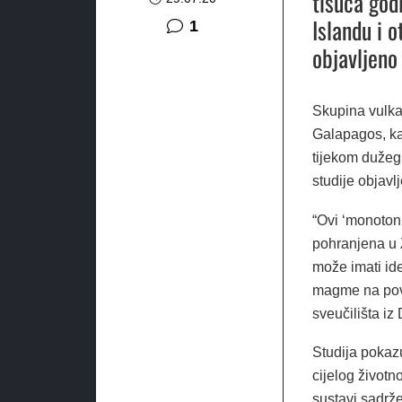
tisuća god
Islandu i 
komentar
1
objavljeno
Skupina vulka
Galapagos, kak
tijekom dužeg 
studije objav
“Ovi ‘monotoni
pohranjena u Z
može imati id
magme na površ
sveučilišta iz 
Studija pokaz
cijelog životn
sustavi sadrže