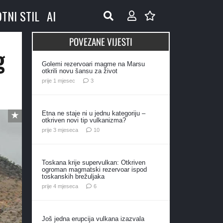
OTNI STIL
AI
POVEZANE VIJESTI
g
Golemi rezervoari magme na Marsu
otkrili novu šansu za život
komentara
prije 1 mjesec
3
Etna ne staje ni u jednu kategoriju –
otkriven novi tip vulkanizma?
komentara
prije 3 mjeseca
10
Toskana krije supervulkan: Otkriven
ogroman magmatski rezervoar ispod
toskanskih brežuljaka
komentara
prije 4 mjeseca
6
Još jedna erupcija vulkana izazvala