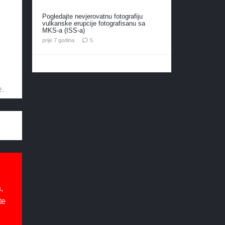
Pogledajte nevjerovatnu fotografiju
vulkanske erupcije fotografisanu sa
MKS-a (ISS-a)
komentara
prije 7 godina
5
e.
,
te