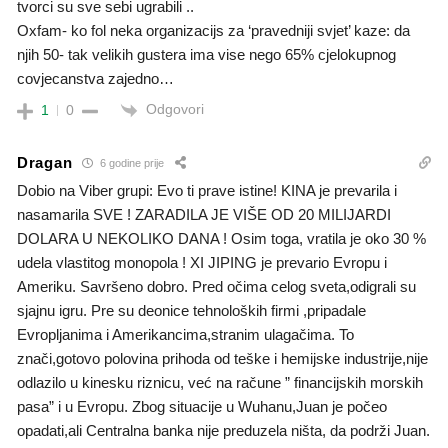
tvorci su sve sebi ugrabili ..
Oxfam- ko fol neka organizacijs za ‘pravedniji svjet’ kaze: da
njih 50- tak velikih gustera ima vise nego 65% cjelokupnog
covjecanstva zajedno…
Odgovori
1
0
Dragan
6 godine prije
Dobio na Viber grupi: Evo ti prave istine! KINA je prevarila i
nasamarila SVE ! ZARADILA JE VIŠE OD 20 MILIJARDI
DOLARA U NEKOLIKO DANA ! Osim toga, vratila je oko 30 %
udela vlastitog monopola ! XI JIPING je prevario Evropu i
Ameriku. Savršeno dobro. Pred očima celog sveta,odigrali su
sjajnu igru. Pre su deonice tehnoloških firmi ,pripadale
Evropljanima i Amerikancima,stranim ulagačima. To
znači,gotovo polovina prihoda od teške i hemijske industrije,nije
odlazilo u kinesku riznicu, već na račune ” financijskih morskih
pasa” i u Evropu. Zbog situacije u Wuhanu,Juan je počeo
opadati,ali Centralna banka nije preduzela ništa, da podrži Juan.