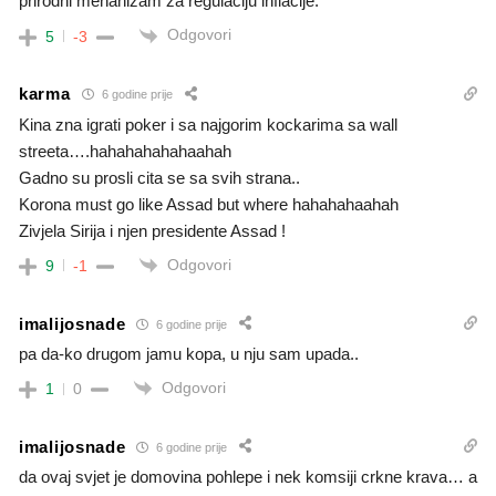
prirodni mehanizam za regulaciju inflacije.
Odgovori
5
-3
karma
6 godine prije
Kina zna igrati poker i sa najgorim kockarima sa wall
streeta….hahahahahahaahah
Gadno su prosli cita se sa svih strana..
Korona must go like Assad but where hahahahaahah
Zivjela Sirija i njen presidente Assad !
Odgovori
9
-1
imalijosnade
6 godine prije
pa da-ko drugom jamu kopa, u nju sam upada..
Odgovori
1
0
imalijosnade
6 godine prije
da ovaj svjet je domovina pohlepe i nek komsiji crkne krava… a