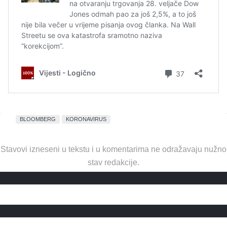
BLOOMBERG
KORONAVIRUS
Stavovi izneseni u tekstu i u komentarima ne odražavaju nužno
stav redakcije.