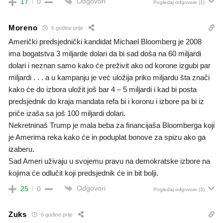
Odgovori
17
0
Pogledaj odgovore
(1)
Moreno
6 godine prije
Američki predsjednički kandidat Michael Bloomberg je 2008
ima bogatstva 3 miljarde dolari da bi sad doša na 60 miljardi
dolari i neznan samo kako će preživit ako od korone izgubi par
miljardi . . . a u kampanju je već uložija priko miljardu šta znači
kako će do izbora uložit još bar 4 – 5 miljardi i kad bi posta
predsjednik do kraja mandata refa bi i koronu i izbore pa bi iz
priče izaša sa još 100 miljardi dolari.
Nekretninaš Trump je mala beba za financijaša Bloomberga koji
je Amerima reka kako će in poduplat bonove za spizu ako ga
izaberu.
Sad Ameri uživaju u svojemu pravu na demokratske izbore na
kojima će odlučit koji predsjednik će in bit bolji.
Odgovori
25
0
Pogledaj odgovore
(3)
Zuks
6 godine prije