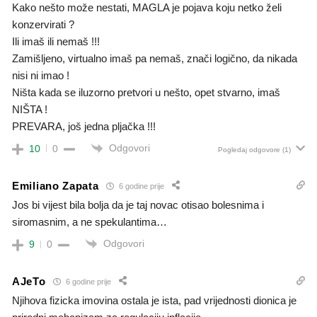
Kako nešto može nestati, MAGLA je pojava koju netko želi
konzervirati ?
Ili imaš ili nemaš !!!
Zamišljeno, virtualno imaš pa nemaš, znači logično, da nikada
nisi ni imao !
Ništa kada se iluzorno pretvori u nešto, opet stvarno, imaš
NIŠTA !
PREVARA, još jedna pljačka !!!
Odgovori
10
0
Pogledaj odgovore
(1)
Emiliano Zapata
6 godine prije
Jos bi vijest bila bolja da je taj novac otisao bolesnima i
siromasnim, a ne spekulantima…
Odgovori
9
0
AJeTo
6 godine prije
Njihova fizicka imovina ostala je ista, pad vrijednosti dionica je