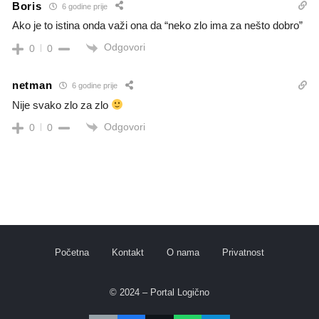
Boris
6 godine prije
Ako je to istina onda važi ona da “neko zlo ima za nešto dobro”
Odgovori
0
0
netman
6 godine prije
Nije svako zlo za zlo
Odgovori
0
0
Početna
Kontakt
O nama
Privatnost
© 2024 – Portal Logično