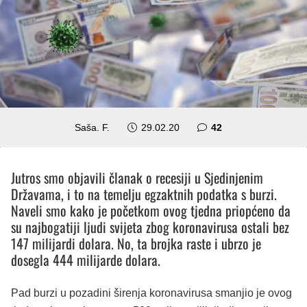
komentara
Saša. F.
29.02.20
42
Jutros smo objavili članak o recesiji u Sjedinjenim
Državama, i to na temelju egzaktnih podatka s burzi.
Naveli smo kako je početkom ovog tjedna priopćeno da
su najbogatiji ljudi svijeta zbog koronavirusa ostali bez
147 milijardi dolara. No, ta brojka raste i ubrzo je
dosegla 444 milijarde dolara.
Pad burzi u pozadini širenja koronavirusa smanjio je ovog