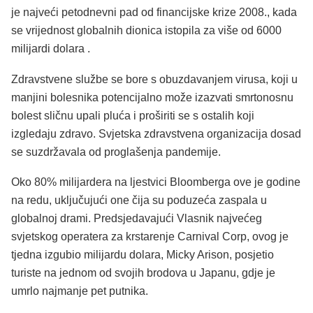
je najveći petodnevni pad od financijske krize 2008., kada
se vrijednost globalnih dionica istopila za više od 6000
milijardi dolara .
Zdravstvene službe se bore s obuzdavanjem virusa, koji u
manjini bolesnika potencijalno može izazvati smrtonosnu
bolest sličnu upali pluća i proširiti se s ostalih koji
izgledaju zdravo. Svjetska zdravstvena organizacija dosad
se suzdržavala od proglašenja pandemije.
Oko 80% milijardera na ljestvici Bloomberga ove je godine
na redu, uključujući one čija su poduzeća zaspala u
globalnoj drami. Predsjedavajući Vlasnik najvećeg
svjetskog operatera za krstarenje Carnival Corp, ovog je
tjedna izgubio milijardu dolara, Micky Arison, posjetio
turiste na jednom od svojih brodova u Japanu, gdje je
umrlo najmanje pet putnika.