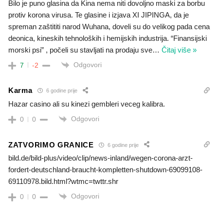
Bilo je puno glasina da Kina nema niti dovoljno maski za borbu
protiv korona virusa. Te glasine i izjava XI JIPINGA, da je
spreman zaštititi narod Wuhana, doveli su do velikog pada cena
deonica, kineskih tehnoloških i hemijskih industrija. “Finansijski
morski psi” , počeli su stavljati na prodaju sve
…
Čitaj više »
Odgovori
7
-2
Karma
6 godine prije
Hazar casino ali su kinezi gembleri veceg kalibra.
Odgovori
0
0
ZATVORIMO GRANICE
6 godine prije
bild.de/bild-plus/video/clip/news-inland/wegen-corona-arzt-
fordert-deutschland-braucht-kompletten-shutdown-69099108-
69110978.bild.html?wtmc=twttr.shr
Odgovori
0
0