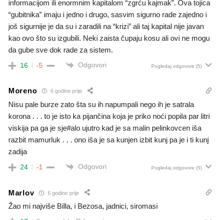
informacijom ili enormnim kapitalom “zgrću kajmak”. Ova tojica
“gubitnika” imaju i jedno i drugo, sasvim sigurno rade zajedno i
još sigurnije je da su i zaradili na “krizi” ali taj kapital nije javan
kao ovo što su izgubili. Neki zaista čupaju kosu ali ovi ne mogu
da gube sve dok rade za sistem.
Odgovori
16
-5
Pogledaj odgovore
(5)
Moreno
6 godine prije
Nisu pale burze zato šta su ih napumpali nego ih je satrala
korona . . . to je isto ka pijančina koja je priko noći popila par litri
viskija pa ga je sje#alo ujutro kad je sa malin pelinkovcen iša
razbit mamurluk . . . ono iša je sa kunjen izbit kunj pa je i ti kunj
zadija
Odgovori
24
-1
Pogledaj odgovore
(5)
Marlov
6 godine prije
Žao mi najviše Billa, i Bezosa, jadnici, siromasi