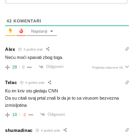
42
KOMENTARI
Najstariji
Alex
6 godine prije
Neću moći spavati zbog toga.
Odgovori
28
0
Pogledaj odgovore
(4)
Telac
6 godine prije
Ko im kriv sto gledaju CNN
Da su citali ovaj prtal znali bi da je to sa virusom bezvezna
izmisljotina
Odgovori
10
-2
shumadinac
6 godine prije