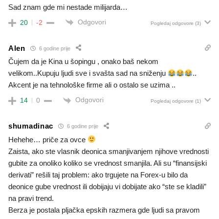
Sad znam gde mi nestade milijarda…
Odgovori
20
-2
Pogledaj odgovore
(3)
Alen
6 godine prije
Čujem da je Kina u šopingu , onako baš nekom
velikom..Kupuju ljudi sve i svašta sad na sniženju
..
Akcent je na tehnološke firme ali o ostalo se uzima ..
Odgovori
14
0
Pogledaj odgovore
(1)
shumadinac
6 godine prije
Hehehe… priče za ovce
Zaista, ako ste vlasnik deonica smanjivanjem njihove vrednosti
gubite za onoliko koliko se vrednost smanjila. Ali su “finansijski
derivati” rešili taj problem: ako trgujete na Forex-u bilo da
deonice gube vrednost ili dobijaju vi dobijate ako “ste se kladili”
na pravi trend.
Berza je postala pljačka epskih razmera gde ljudi sa pravom