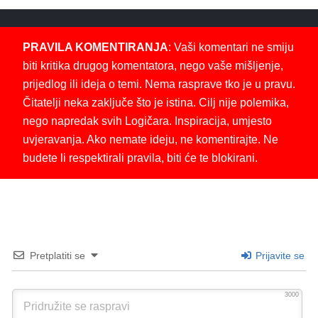
PRAVILA KOMENTIRANJA
: Vaši komentari ne smiju
biti kritika drugog komentatora, nego vaše mišljenje,
prijedlog ili ideja o temi. Nema rasprave tko je u pravu.
Čitatelji neka zaključe što je istina. Cilj nije polemika,
nego napredak svih Logičara. Inspiracija, umjesto
uvjeravanja. Ako nemate ideju, ne komentirajte. Ne
budete li respektirali pravila, biti će te blokirani.
Pretplatiti se
Prijavite se
3000