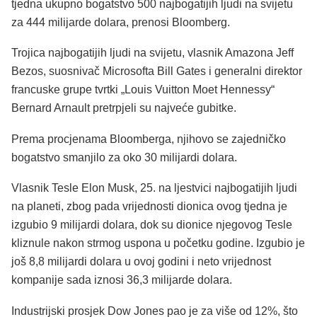
tjedna ukupno bogatstvo 500 najbogatijih ljudi na svijetu
za 444 milijarde dolara, prenosi Bloomberg.
Trojica najbogatijih ljudi na svijetu, vlasnik Amazona Jeff
Bezos, suosnivač Microsofta Bill Gates i generalni direktor
francuske grupe tvrtki „Louis Vuitton Moet Hennessy“
Bernard Arnault pretrpjeli su najveće gubitke.
Prema procjenama Bloomberga, njihovo se zajedničko
bogatstvo smanjilo za oko 30 milijardi dolara.
Vlasnik Tesle Elon Musk, 25. na ljestvici najbogatijih ljudi
na planeti, zbog pada vrijednosti dionica ovog tjedna je
izgubio 9 milijardi dolara, dok su dionice njegovog Tesle
kliznule nakon strmog uspona u početku godine. Izgubio je
još 8,8 milijardi dolara u ovoj godini i neto vrijednost
kompanije sada iznosi 36,3 milijarde dolara.
Industrijski prosjek Dow Jones pao je za više od 12%, što