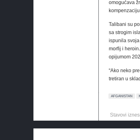
omogućava žrt
kompenzaciju
Talibani su po
sa strogim isl
ispunila svoja
morfij i heroi
opijumom 2021
“Ako neko prek
tretiran u skl
AFGANISTAN
Stavovi iznes