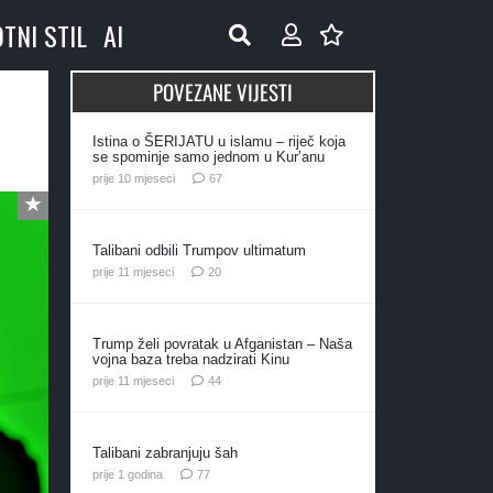
OTNI STIL
AI
POVEZANE VIJESTI
Istina o ŠERIJATU u islamu – riječ koja
se spominje samo jednom u Kur’anu
komentara
prije 10 mjeseci
67
Talibani odbili Trumpov ultimatum
komentara
prije 11 mjeseci
20
Trump želi povratak u Afganistan – Naša
vojna baza treba nadzirati Kinu
komentara
prije 11 mjeseci
44
Talibani zabranjuju šah
komentara
prije 1 godina
77