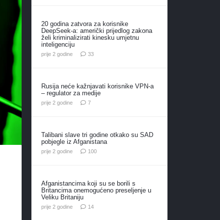
20 godina zatvora za korisnike
DeepSeek-a: američki prijedlog zakona
želi kriminalizirati kinesku umjetnu
inteligenciju
komentara
prije 2 godine
33
Rusija neće kažnjavati korisnike VPN-a
– regulator za medije
komentara
prije 2 godine
7
Talibani slave tri godine otkako su SAD
pobjegle iz Afganistana
komentara
prije 2 godine
100
Afganistancima koji su se borili s
Britancima onemogućeno preseljenje u
Veliku Britaniju
komentara
prije 2 godine
14