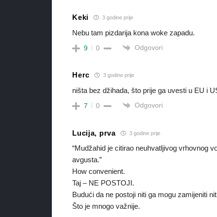
Keki
3 godine prije
Nebu tam pizdarija kona woke zapadu.
Odgovori
9
0
Herc
3 godine prije
ništa bez džihada, što prije ga uvesti u EU i U
Odgovori
7
0
Lucija, prva
3 godine prije
“Mudžahid je citirao neuhvatljivog vrhovnog vođ
avgusta.”
How convenient.
Taj – NE POSTOJI.
Budući da ne postoji niti ga mogu zamijeniti niti
Što je mnogo važnije.