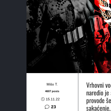
Vrhovni vo
Mišo T.
naredio je
4607 posts
provode še
15.11.22
sakaćenje, 
komentara
23