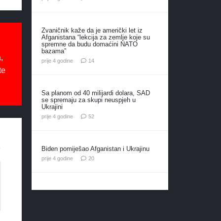
Zvaničnik kaže da je američki let iz
Afganistana “lekcija za zemlje koje su
spremne da budu domaćini NATO
bazama”
,
komentara
prije 4 godine
14
te
Sa planom od 40 milijardi dolara, SAD
se spremaju za skupi neuspjeh u
Ukrajini
komentara
prije 4 godine
52
Biden pomiješao Afganistan i Ukrajinu
komentara
prije 4 godine
20