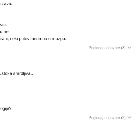
država.
ati.
edme.
irani, neki putevi neurona u mozgu.
Pogledaj odgovore
(3)
…stoka smrdljiva…
logije?
Pogledaj odgovore
(2)