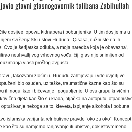
bjavio glavni glasnogovornik talibana Zabihullah
čite dosijee lopova, kidnapera i pobunjenika. U tim dosijeima u
njeni svi šerijatski uslovi Hududa i Qisasa, dužni ste da ih
. Ovo je šerijatska odluka, a moja naredba koja je obavezna“,
tirao neuhvatljivog vrhovnog vođu, čiji glas nije snimljen od
euzimanja vlasti prošlog avgusta.
avu, takozvani zločini u Hududu zahtijevaju i vrlo uvjerljive
optuženi bio osuđen, uz teške, traumatične kazne kao što su
u ili nogu, kao i bičevanje i pogubljenje. U ovu grupu krivičnih
krivična djela kao što su krađa, pljačka na autoputu, otpadništvo
o optuživanje nekoga za to, kleveta, ispijanje alkohola i pobuna.
vo islamska varijanta retributivne pravde “oko za oko”. Koncept
e kao što su namjerno ranjavanje ili ubistvo, dok istovremeno