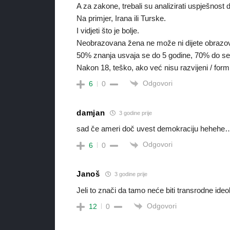
A za zakone, trebali su analizirati uspješnost 
Na primjer, Irana ili Turske.
I vidjeti što je bolje.
Neobrazovana žena ne može ni dijete obrazov
50% znanja usvaja se do 5 godine, 70% do s
Nakon 18, teško, ako već nisu razvijeni / form
Odgovori
6
0
damjan
3 godine prije
sad če ameri doč uvest demokraciju hehehe
Odgovori
6
0
Janoš
3 godine prije
Jeli to znači da tamo neće biti transrodne ideo
Odgovori
12
0