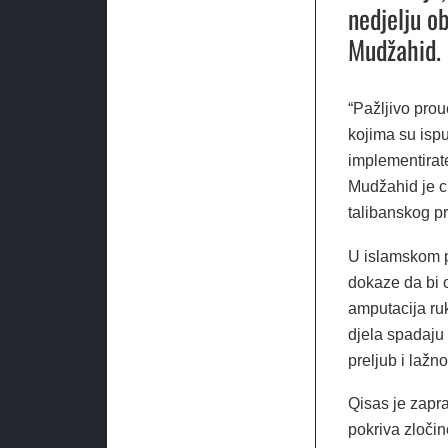
nedjelju o
Mudžahid.
“Pažljivo prou
kojima su ispu
implementirate
Mudžahid je ci
talibanskog pr
U islamskom pr
dokaze da bi 
amputacija ruk
djela spadaju 
preljub i lažn
Qisas je zapra
pokriva zločin