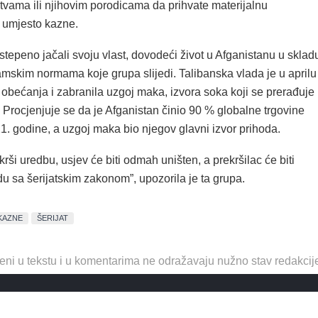
vama ili njihovim porodicama da prihvate materijalnu
 umjesto kazne.
stepeno jačali svoju vlast, dovodeći život u Afganistanu u sklad
amskim normama koje grupa slijedi. Talibanska vlada je u aprilu
 obećanja i zabranila uzgoj maka, izvora soka koji se prerađuje
n. Procjenjuje se da je Afganistan činio 90 % globalne trgovine
. godine, a uzgoj maka bio njegov glavni izvor prihoda.
rši uredbu, usjev će biti odmah uništen, a prekršilac će biti
adu sa šerijatskim zakonom”, upozorila je ta grupa.
KAZNE
ŠERIJAT
eni u tekstu i u komentarima ne odražavaju nužno stav redakcij