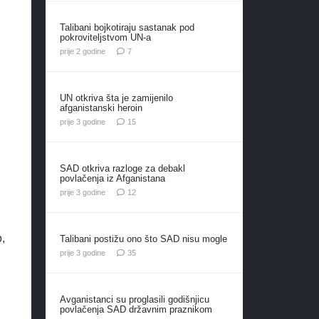
Talibani bojkotiraju sastanak pod
pokroviteljstvom UN-a
komentara
prije 2 godine
7
UN otkriva šta je zamijenilo
afganistanski heroin
komentara
prije 3 godine
15
SAD otkriva razloge za debakl
povlačenja iz Afganistana
komentara
prije 3 godine
12
,
Talibani postižu ono što SAD nisu mogle
komentara
prije 3 godine
35
Avganistanci su proglasili godišnjicu
povlačenja SAD državnim praznikom