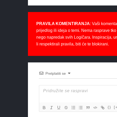
PRAVILA KOMENTIRANJA
: Vaši komenta
prijedlog ili ideja o temi. Nema rasprave tko 
nego napredak svih Logičara. Inspiracija, u
li respektirali pravila, biti će te blokirani.
Pretplatiti se
{}
[