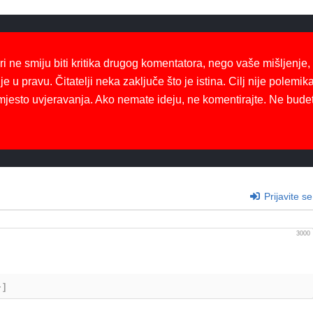
ri ne smiju biti kritika drugog komentatora, nego vaše mišljenje,
je u pravu. Čitatelji neka zaključe što je istina. Cilj nije polemika
mjesto uvjeravanja. Ako nemate ideju, ne komentirajte. Ne bude
Prijavite se
3000
+]