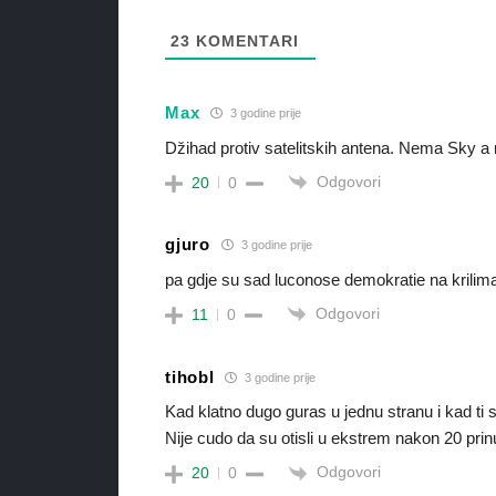
23
KOMENTARI
Max
3 godine prije
Džihad protiv satelitskih antena. Nema Sky a
Odgovori
20
0
gjuro
3 godine prije
pa gdje su sad luconose demokratie na krilim
Odgovori
11
0
tihobl
3 godine prije
Kad klatno dugo guras u jednu stranu i kad ti
Nije cudo da su otisli u ekstrem nakon 20 pri
Odgovori
20
0