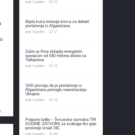
komentara
prije 3 godine
33
Bijela kuća imenuje krivca za debakl
u
povlačenja iz Afganistana
komentara
prije 3 godine
17
 u
Zašto je Kina sklopila energetski
sporazum od 540 miliona dolara sa
Talibanima
komentara
prije 4 godine
22
SAD priznaju da je povlačenje iz
Afganistana pomoglo naoružavanju
Ukrajine
komentara
prije 4 godine
18
e.
Potpuno ludilo – Švicarska razmatra TRI
GODINE ZATVORA za svakoga tko grije
prostorije iznad 19C
komentara
prije 4 godine
65