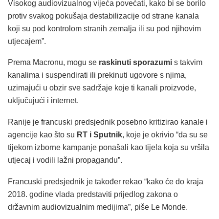
Visokog audiovizualnog vijeća povećati, kako bi se borilo
protiv svakog pokušaja destabilizacije od strane kanala
koji su pod kontrolom stranih zemalja ili su pod njihovim
utjecajem”.
Prema Macronu, mogu se
raskinuti sporazumi
s takvim
kanalima i suspendirati ili prekinuti ugovore s njima,
uzimajući u obzir sve sadržaje koje ti kanali proizvode,
uključujući i internet.
Ranije je francuski predsjednik posebno kritizirao kanale i
agencije kao što su
RT i Sputnik
, koje je okrivio “da su se
tijekom izborne kampanje ponašali kao tijela koja su vršila
utjecaj i vodili lažni propagandu”.
Francuski predsjednik je također rekao “kako će do kraja
2018. godine vlada predstaviti prijedlog zakona o
državnim audiovizualnim medijima”, piše Le Monde.