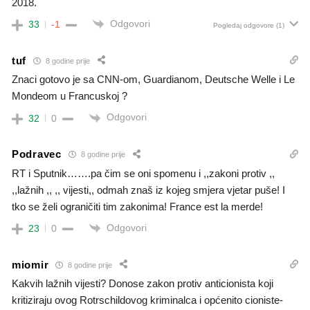
2018.
Odgovori
33
-1
Pogledaj odgovore
(1)
tuf
8 godine prije
Znaci gotovo je sa CNN-om, Guardianom, Deutsche Welle i Le
Mondeom u Francuskoj ?
Odgovori
32
0
Podravec
8 godine prije
RT i Sputnik…….pa čim se oni spomenu i ,,zakoni protiv ,,
,,lažnih ,, ,, vijesti,, odmah znaš iz kojeg smjera vjetar puše! I
tko se želi ograničiti tim zakonima! France est la merde!
Odgovori
23
0
miomir
8 godine prije
Kakvih lažnih vijesti? Donose zakon protiv anticionista koji
kritiziraju ovog Rotrschildovog kriminalca i općenito cioniste-