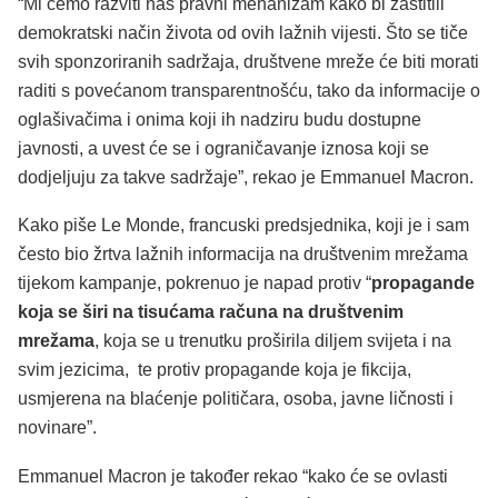
“Mi ćemo razviti naš pravni mehanizam kako bi zaštitili
demokratski način života od ovih lažnih vijesti. Što se tiče
svih sponzoriranih sadržaja, društvene mreže će biti morati
raditi s povećanom transparentnošću, tako da informacije o
oglašivačima i onima koji ih nadziru budu dostupne
javnosti, a uvest će se i ograničavanje iznosa koji se
dodjeljuju za takve sadržaje”, rekao je Emmanuel Macron.
Kako piše Le Monde, francuski predsjednika, koji je i sam
često bio žrtva lažnih informacija na društvenim mrežama
tijekom kampanje, pokrenuo je napad protiv “
propagande
koja se širi na tisućama računa na društvenim
mrežama
, koja se u trenutku proširila diljem svijeta i na
svim jezicima, te protiv propagande koja je fikcija,
usmjerena na blaćenje političara, osoba, javne ličnosti i
novinare”.
Emmanuel Macron je također rekao “kako će se ovlasti