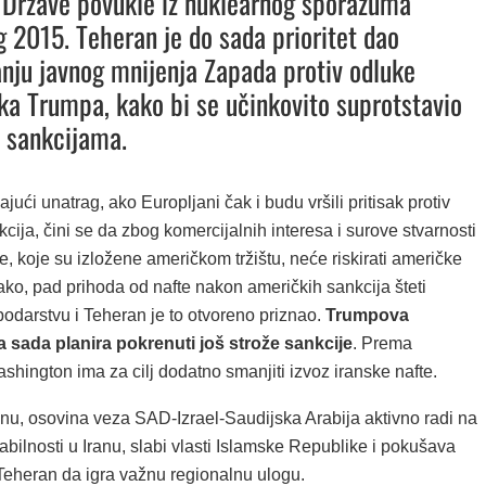
 Države povukle iz nuklearnog sporazuma
g 2015. Teheran je do sada prioritet dao
anju javnog mnijenja Zapada protiv odluke
ka Trumpa, kako bi se učinkovito suprotstavio
 sankcijama.
jući unatrag, ako Europljani čak i budu vršili pritisak protiv
cija, čini se da zbog komercijalnih interesa i surove stvarnosti
e, koje su izložene američkom tržištu, neće riskirati američke
ko, pad prihoda od nafte nakon američkih sankcija šteti
odarstvu i Teheran je to otvoreno priznao.
Trumpova
a sada planira pokrenuti još strože sankcije
. Prema
shington ima za cilj dodatno smanjiti izvoz iranske nafte.
, osovina veza SAD-Izrael-Saudijska Arabija aktivno radi na
abilnosti u Iranu, slabi vlasti Islamske Republike i pokušava
Teheran da igra važnu regionalnu ulogu.