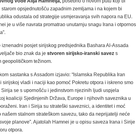
ovnog vođe Alija Hamneija,
posebno o novom putu koji bi
n starom opsjednutošću zapadnim zemljama i na kojem bi
blika odustala od strategije usmjeravanja svih napora na EU.
ei je u više navrata promatrao unutarnju snagu Irana i otpornos
a”.
 iznenadni posjet sirijskog predsjednika Bashara Al-Assada
veljače bio znak da je
stvoren sirijsko-iranski savez
s
 geopolitičkom težinom.
ekom sastanka s Assadom izjavio: “Islamska Republika Iran
 sirijskoj vladi i naciji kao pomoć Pokretu otpora i iskreno smo
 Sirija se s upornošću i jedinstvom njezinih ljudi uspjela
ikoj koaliciji Sjedinjenih Država, Europe i njihovih saveznika u
 poraženi. Iran i Sirija su strateški saveznici, a identitet i moć
o našem stalnom strateškom savezu, tako da neprijatelji neće
svoje planove”. Ajatolah Hamnei je u opisu saveza Irana i Sirije
oru otpora.