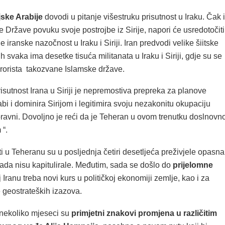
ske Arabije
dovodi u pitanje višestruku prisutnost u Iraku. Čak i
 Države povuku svoje postrojbe iz Sirije, napori će usredotočiti
 iranske nazočnost u Iraku i Siriji. Iran predvodi velike šiitske
ih svaka ima desetke tisuća militanata u Iraku i Siriji, gdje su se
terorista takozvane Islamske države.
sutnost Irana u Siriji je nepremostiva prepreka za planove
abi i dominira Sirijom i legitimira svoju nezakonitu okupaciju
ravni. Dovoljno je reći da je Teheran u ovom trenutku doslnovn
“.
i u Teheranu su u posljednja četiri desetljeća preživjele opasna
kada nisu kapitulirale. Međutim, sada se došlo do
prijelomne
 Iranu treba novi kurs u političkoj ekonomiji zemlje, kao i za
 geostrateških izazova.
 nekoliko mjeseci su
primjetni znakovi promjena u različitim