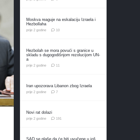
Moskva reaguje na eskalaciju Izraela i
Hezbollaha
komentara
prije 2 godine
10
Hezbolah se mora povući s granice u
skladu s dugogodišnjom rezolucijom UN-
a
komentara
prije 2 godine
11
Iran upozorava Libanon zbog Izraela
komentara
prije 2 godine
7
Novi rat dolazi
komentar
prije 2 godine
191
SAD se plaše da će biti uvučene u još