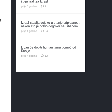
špijunirali za Izrael
komentara
prije 3 godine
2
t
Izrael stavlja vojsku u stanje pripravnosti
nakon što je odbio dogovor sa Libanom
komentara
prije 4 godine
34
Liban će dobiti humanitarnu pomoć od
Rusije
komentara
prije 4 godine
12