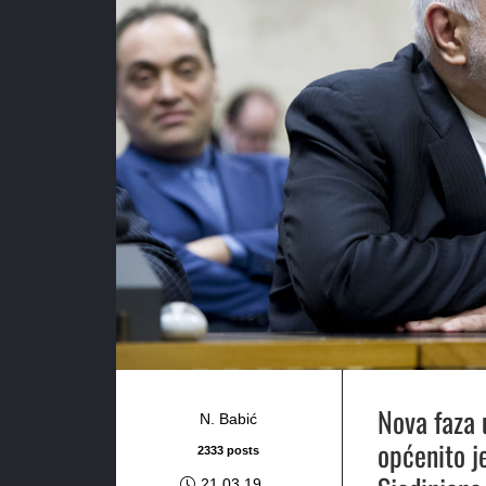
Nova faza u
N. Babić
općenito j
2333 posts
21.03.19