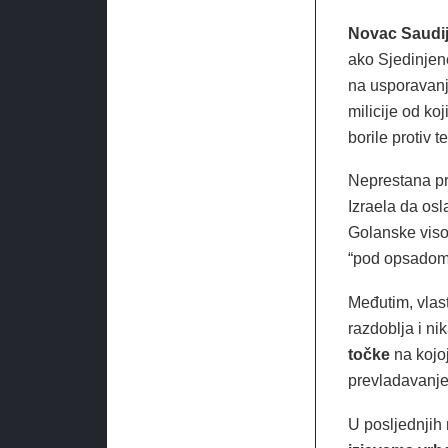
Novac Saudij
ako Sjedinjene
na usporavanje
milicije od koj
borile protiv 
Neprestana pri
Izraela da osl
Golanske viso
“pod opsadom 
Međutim, vlast
razdoblja i ni
točke
na kojoj
prevladavanje
U posljednjih