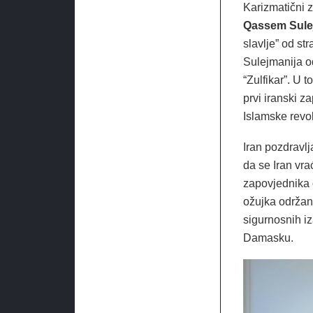
Karizmatični 
Qassem Sule
slavlje” od st
Sulejmanija o
“Zulfikar”. U
prvi iranski z
Islamske revo
Iran pozdravl
da se Iran vra
zapovjednika o
ožujka održan 
sigurnosnih iz
Damasku.