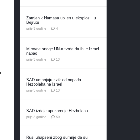
Zamjenik Hamasa ubijen u eksploziji u
Bejrutu
komentara
prije 3 godine
4
Mirovne snage UN-a tvrde da ih je Izrael
napao
komentara
prije 3 godine
13
o
SAD umanjuju rizik od napada
Hezbolaha na Izrael
komentara
prije 3 godine
13
SAD izdaje upozorenje Hezbolahu
komentara
prije 3 godine
50
Rusi uhapšeni zbog sumnje da su