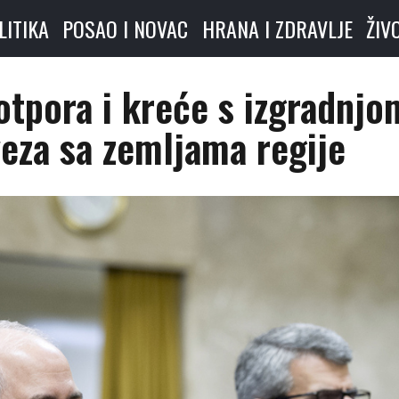
LITIKA
POSAO I NOVAC
HRANA I ZDRAVLJE
ŽIV
otpora i kreće s izgradnjo
veza sa zemljama regije