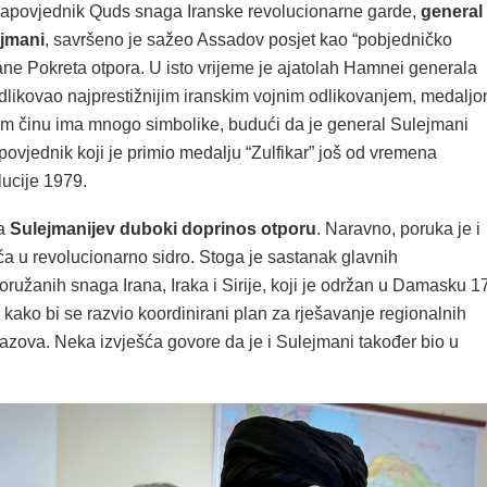
zapovjednik Quds snaga Iranske revolucionarne garde,
general
jmani
, savršeno je sažeo Assadov posjet kao “pobjedničko
rane Pokreta otpora. U isto vrijeme je ajatolah Hamnei generala
dlikovao najprestižnijim iranskim vojnim odlikovanjem, medalj
 tom činu ima mnogo simbolike, budući da je general Sulejmani
apovjednik koji je primio medalju “Zulfikar” još od vremena
lucije 1979.
ja
Sulejmanijev duboki doprinos otporu
. Naravno, poruka je i
ća u revolucionarno sidro. Stoga je sastanak glavnih
ružanih snaga Irana, Iraka i Sirije, koji je održan u Damasku 17
kako bi se razvio koordinirani plan za rješavanje regionalnih
azova. Neka izvješća govore da je i Sulejmani također bio u