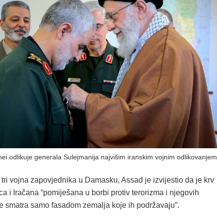
i odlikuje generala Sulejmanija najvišim iranskim vojnim odlikovanjem
tri vojna zapovjednika u Damasku, Assad je izvijestio da je krv
aca i Iračana “pomiješana u borbi protiv terorizma i njegovih
je smatra samo fasadom zemalja koje ih podržavaju”.