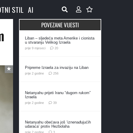
OTNI STIL
AI
POVEZANE VIJESTI
m
Liban – sljedeća meta Amerike i cionista
u stvaranju Velikog Izraela
komentara
prije 9 mjeseci
20
Pripreme Izraela za invaziju na Liban
komentara
prije 2 godine
256
Netanyahu prijeti Iranu “dugom rukom”
Izraela
komentara
prije 2 godine
39
Netanyahu obećava još ‘iznenađujućih
udaraca’ protiv Hezbolaha
komentara
prije 2 godine
3