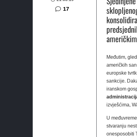
Sjedinjene
sklopljeno
komentara
17
konsolidir
predsjedni
američkim
Međutim, gleda
američkih sank
europske tvrtk
sankcije. Daka
iranskom gosp
administracij
izvješćima, Wa
U međuvremenu
stvaranju nest
onesposobiti 