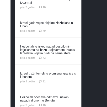
jedan rat
komentara
prije 2 godine
16
Izrael gađa vojne objekte Hezbolaha u
Libanu
komentara
prije 2 godine
49
Hezbollah je izveo napad bespilotnim
letjelicama na bazu u sjevernom Izraelu.
Izraelska vojska tvrdi da nema štete
komentara
prije 3 godine
43
Izrael traži ‘temeljnu promjenu’ granice s
Libanom
komentara
prije 3 godine
22
Hezbolah obećava odmazdu nakon
napada dronom u Bejrutu
komentara
prije 3 godine
16