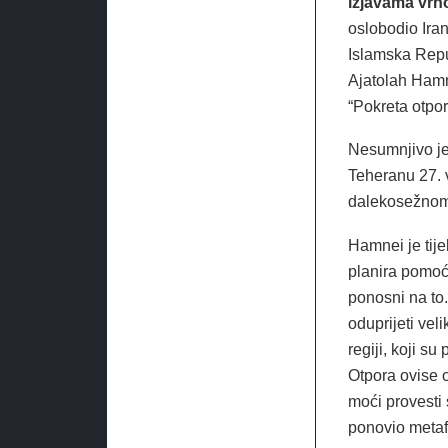
izjavama vrh
oslobodio Ira
Islamska Repu
Ajatolah Hamn
“Pokreta otpor
Nesumnjivo je
Teheranu 27. 
dalekosežnom
Hamnei je tij
planira pomoći
ponosni na to.
oduprijeti vel
regiji, koji su
Otpora ovise 
moći provesti 
ponovio metaf