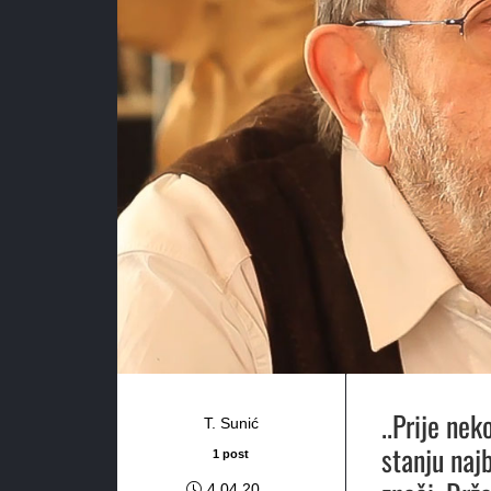
..Prije ne
T. Sunić
stanju najb
1 post
4.04.20