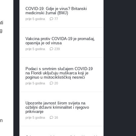
COVID-19: Gdje je virus? Britanski
medicinski žurnal (BMJ)
komentara
prije 5 godina
77
ti
og
Vakcina protiv COVIDA-19 je promašaj,
opasnija je od virusa
komentara
prije 5 godina
239
Podaci s smrtnim slučajem COVID-19
na Floridi uključuju muškarca koji je
poginuo u motociklističkoj nesreći
komentara
prije 5 godina
20
.
Upozorite javnost širom svijeta na
ozbiljni državni kriminalitet i njegovo
prikrivanje
komentara
prije 5 godina
16
an