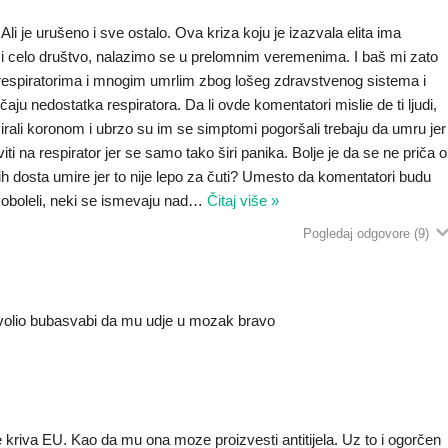
li je urušeno i sve ostalo. Ova kriza koju je izazvala elita ima
i celo društvo, nalazimo se u prelomnim veremenima. I baš mi zato
 respiratorima i mnogim umrlim zbog lošeg zdravstvenog sistema i
ju nedostatka respiratora. Da li ovde komentatori mislie de ti ljudi,
cirali koronom i ubrzo su im se simptomi pogoršali trebaju da umru jer
aviti na respirator jer se samo tako širi panika. Bolje je da se ne priča o
jih dosta umire jer to nije lepo za čuti? Umesto da komentatori budu
u oboleli, neki se ismevaju nad
…
Čitaj više »
Pogledaj odgovore
(9)
zvolio bubasvabi da mu udje u mozak bravo
 kriva EU. Kao da mu ona moze proizvesti antitijela. Uz to i ogorčen