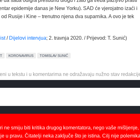
e da sada odigra presudnu ulogu i zato ga treba pažljivo pratiti
entar epidemije danas je New Yorku). SAD će vjerojatno izaći i
od Rusije i Kine – trenutno njena dva suparnika. A ovo je tek
ist
/
Dijelovi intervjua
; 2. travnja 2020. / Prijevod: T. Sunić)
ST
KORONAVIRUS
TOMISLAV SUNIĆ
eni u tekstu i u komentarima ne odražavaju nužno stav redakcij
ri ne smiju biti kritika drugog komentatora, nego vaše mišljenje,
je u pravu. Čitatelji neka zaključe što je istina. Cilj nije polemika