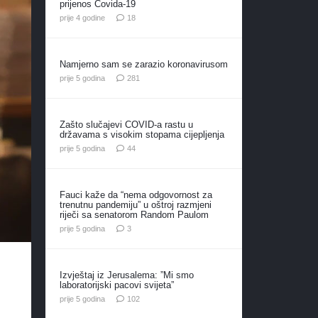
prijenos Covida-19
komentara
prije 4 godine
18
Namjerno sam se zarazio koronavirusom
komentar
prije 5 godina
281
Zašto slučajevi COVID-a rastu u
državama s visokim stopama cijepljenja
komentara
prije 5 godina
44
Fauci kaže da “nema odgovornost za
trenutnu pandemiju” u oštroj razmjeni
riječi sa senatorom Random Paulom
komentara
prije 5 godina
3
Izvještaj iz Jerusalema: ”Mi smo
laboratorijski pacovi svijeta”
komentara
prije 5 godina
102