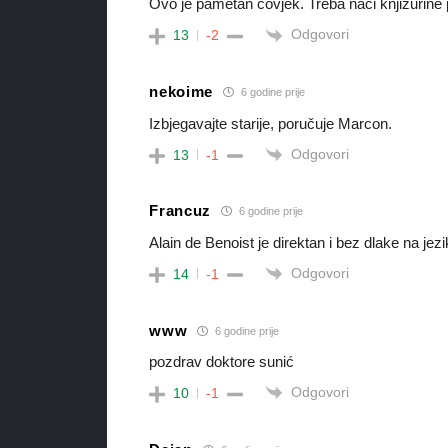
Ovo je pametan čovjek. Treba naći knjižurine 
Odgovori
13
-2
nekoime
6 godine prije
Izbjegavajte starije, poručuje Marcon.
Odgovori
13
-1
Francuz
6 godine prije
Alain de Benoist je direktan i bez dlake na jezi
Odgovori
14
-1
www
6 godine prije
pozdrav doktore sunić
Odgovori
10
-1