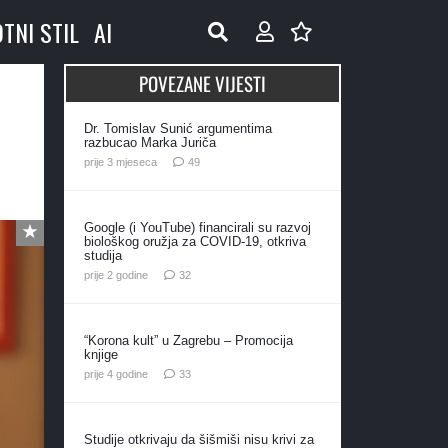
OTNI STIL
AI
POVEZANE VIJESTI
Dr. Tomislav Sunić argumentima
razbucao Marka Juriča
komentara
prije 3 mjeseca
49
Google (i YouTube) financirali su razvoj
biološkog oružja za COVID-19, otkriva
studija
komentara
prije 2 godine
32
“Korona kult” u Zagrebu – Promocija
knjige
komentara
prije 4 godine
33
Studije otkrivaju da šišmiši nisu krivi za