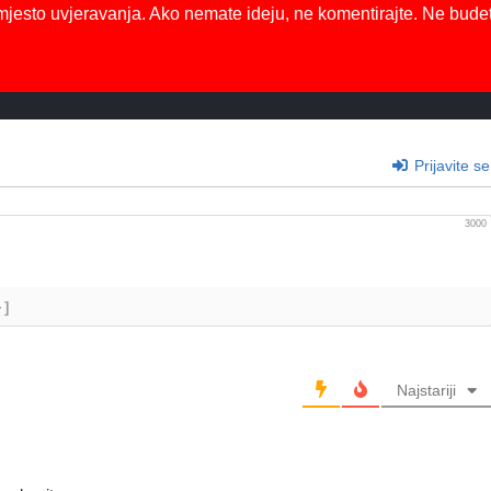
mjesto uvjeravanja. Ako nemate ideju, ne komentirajte. Ne bude
Prijavite se
3000
+]
Najstariji