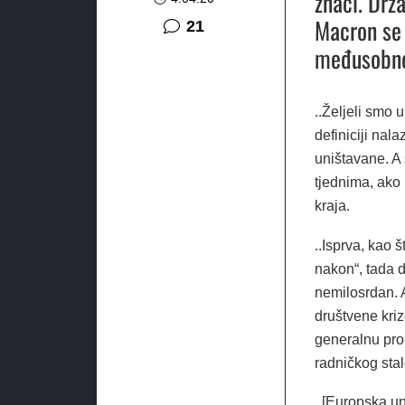
znači. Drž
Macron se 
komentar
21
međusobno
..Željeli smo u
definiciji nal
uništavane. A 
tjednima, ako
kraja.
..Isprva, kao 
nakon“, tada d
nemilosrdan. A
društvene krize
generalnu pro
radničkog stal
..[Europska un