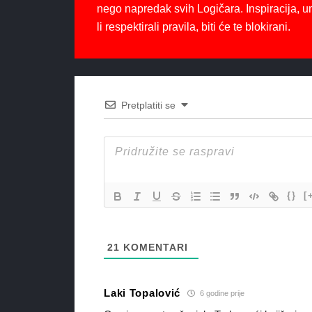
nego napredak svih Logičara. Inspiracija, u
li respektirali pravila, biti će te blokirani.
Pretplatiti se
{}
[
21
KOMENTARI
Laki Topalović
6 godine prije