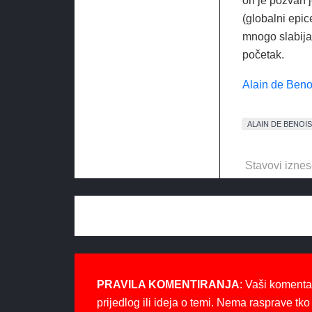
on je pozvan j
(globalni epic
mnogo slabija 
početak.
Alain de Beno
ALAIN DE BENOI
Stavovi iznes
PRAVILA KOMENTIRANJA
: Vaši komenta
prijedlog ili ideja o temi. Nema rasprave tko 