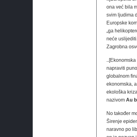
ona već bila m
svim ljudima d
Europske komi
„ga helikopter
neće uslijedit
Zagrobna osve
..[Ekonomska k
napraviti puno
globalnom fin
ekonomska, a s
ekološka kriza
nazivom
Au b
No također mor
Širenje epidem
naravno po lib