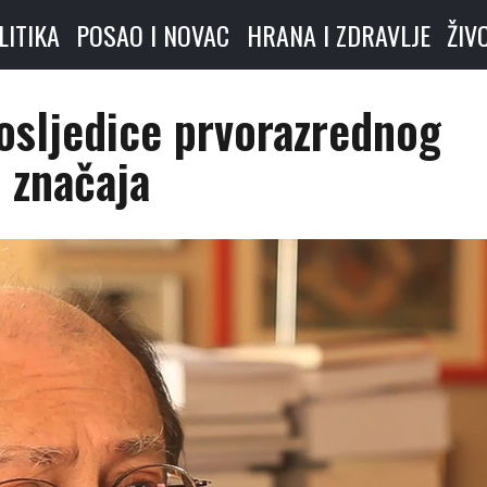
LITIKA
POSAO I NOVAC
HRANA I ZDRAVLJE
ŽIV
osljedice prvorazrednog
značaja