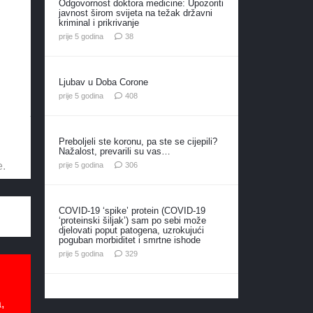
Odgovornost doktora medicine: Upozoriti
javnost širom svijeta na težak državni
kriminal i prikrivanje
komentara
prije 5 godina
38
Ljubav u Doba Corone
komentara
prije 5 godina
408
Preboljeli ste koronu, pa ste se cijepili?
Nažalost, prevarili su vas…
komentara
e.
prije 5 godina
306
COVID-19 ‘spike’ protein (COVID-19
‘proteinski šiljak’) sam po sebi može
djelovati poput patogena, uzrokujući
poguban morbiditet i smrtne ishode
komentara
prije 5 godina
329
,