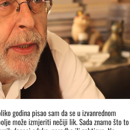
koliko godina pisao sam da se u izvanrednom
olje može izmjeriti nečiji lik. Sada znamo što to