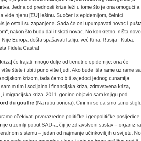
rtva. Jedna od prednosti krize leži u tome što je ona omogućila
a vide njenu [EU] lešinu. Suočeni s epidemijom, čelnici
sije ostali su zapanjene. Sada će oni upumpavati novac i pušta
om“, nakon što budu dali tiskati novac. No konkretno, ništa nov
i. Nije Europa došla spašavati Italiju, već Kina, Rusija i Kuba.
ta Fidela Castra!
riza] će trajati mnogo dulje od trenutne epidemije; ona će
 više štete i ubiti puno više ljudi. Ako bude išla rame uz rame sa
ancijskom krizom, tada ćemo biti svjedoci jednog cunamija:
amim tim i socijalna i financijska kriza, zdravstvena kriza,
, i migracijska kriza. 2011. godine objavio sam knjigu pod
ord du gouffre
(Na rubu ponora). Čini mi se da smo tamo stigli
amo očekivati ​​prvorazredne političke i geopolitičke posljedice.
ije u zemlji poput SAD-a, čiji je zdravstveni sustav – organizir
eralnom sistemu – jedan od najmanje učinkovitijih u svijetu. No