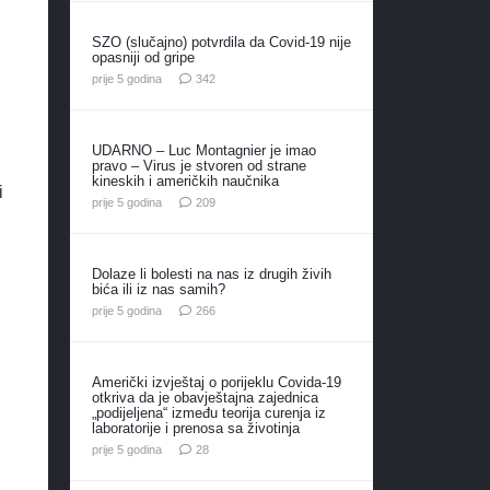
SZO (slučajno) potvrdila da Covid-19 nije
opasniji od gripe
komentara
prije 5 godina
342
UDARNO – Luc Montagnier je imao
pravo – Virus je stvoren od strane
kineskih i američkih naučnika
i
komentara
prije 5 godina
209
Dolaze li bolesti na nas iz drugih živih
bića ili iz nas samih?
n
komentara
prije 5 godina
266
Američki izvještaj o porijeklu Covida-19
otkriva da je obavještajna zajednica
„podijeljena“ između teorija curenja iz
laboratorije i prenosa sa životinja
komentara
prije 5 godina
28