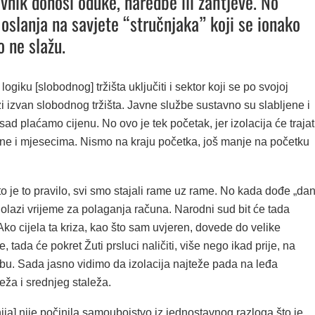
avnik donosi oduke, naredbe ili zahtjeve. No
oslanja na savjete “stručnjaka” koji se ionako
 ne slažu.
 logiku [slobodnog] tržišta uključiti i sektor koji se po svojoj
azi izvan slobodnog tržišta. Javne službe sustavno su slabljene i
sad plaćamo cijenu. No ovo je tek početak, jer izolacija će trajat
 ne i mjesecima. Nismo na kraju početka, još manje na početku
što je to pravilo, svi smo stajali rame uz rame. No kada dođe „da
olazi vrijeme za polaganja računa. Narodni sud bit će tada
ko cijela ta kriza, kao što sam uvjeren, dovede do velike
, tada će pokret Žuti prsluci naličiti, više nego ikad prije, na
bu. Sada jasno vidimo da izolacija najteže pada na leđa
eža i srednjeg staleža.
ija] nije počinila samoubojstvo iz jednostavnog razloga što je