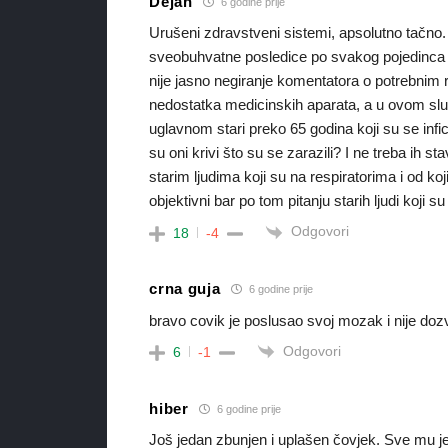
Dejan
6 godine prije
Urušeni zdravstveni sistemi, apsolutno tačno. A
sveobuhvatne posledice po svakog pojedinca 
nije jasno negiranje komentatora o potrebnim
nedostatka medicinskih aparata, a u ovom sluča
uglavnom stari preko 65 godina koji su se infi
su oni krivi što su se zarazili? I ne treba ih st
starim ljudima koji su na respiratorima i od ko
objektivni bar po tom pitanju starih ljudi koji s
Odgovori
18
-4
crna guja
6 godine prije
bravo covik je poslusao svoj mozak i nije do
Odgovori
6
-1
hiber
6 godine prije
Još jedan zbunjen i uplašen čovjek. Sve mu je