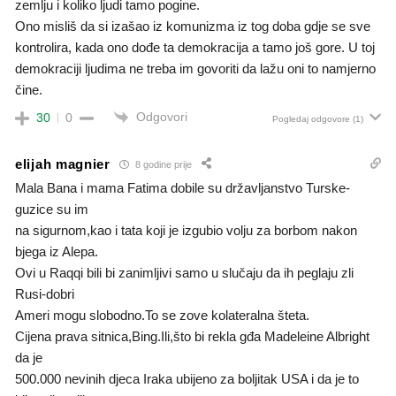
zemlju i koliko ljudi tamo pogine.
Ono misliš da si izašao iz komunizma iz tog doba gdje se sve
kontrolira, kada ono dođe ta demokracija a tamo još gore. U toj
demokraciji ljudima ne treba im govoriti da lažu oni to namjerno
čine.
Odgovori
30
0
Pogledaj odgovore
(1)
elijah magnier
8 godine prije
Mala Bana i mama Fatima dobile su državljanstvo Turske-
guzice su im
na sigurnom,kao i tata koji je izgubio volju za borbom nakon
bjega iz Alepa.
Ovi u Raqqi bili bi zanimljivi samo u slučaju da ih peglaju zli
Rusi-dobri
Ameri mogu slobodno.To se zove kolateralna šteta.
Cijena prava sitnica,Bing.Ili,što bi rekla gđa Madeleine Albright
da je
500.000 nevinih djeca Iraka ubijeno za boljitak USA i da je to