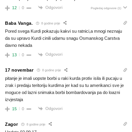
Odgovori
12
0
Pogledaj odgovore
(1)
Baba Vanga.
8 godine prije
Pored svega Kurdi pokazuju kakvi su ratnici,a mnogi neznaju
da su upravo Kurdi cinili udarnu snagu Osmanskog Carstva
davno nekada
Odgovori
13
0
17 novembar
8 godine prije
pitanje je imali uopste borbi u raki kurda protiv isila ili pucaju u
zrak i predaju teritoriju kurdima jer kad su tu amerikanci sve je
moguce od lazni snimaka borbi bombardovanja pa do loazni
izvjestaja
Odgovori
15
0
Zagor
8 godine prije