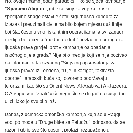
No, ovdje imamo jedan paradoks. Tko se sjeća kampanje
”Spasimo Aleppo”
, gdje su sirijska vojska i ruske
specijalne snage ostavile četiri sigurnosna koridora za
izlazak i preuzimali civile na bilo kojem mjestu duž linije
bojišta, često u vrlo riskantnim operacijama, a svi zapadni
mediji i bulumenta ”međunarodnih” nevladinih udruga za
ljudska prava grmjeli protiv kampanje oslobađanja
istočnog dijela grada? Nije bilo medija koji se nije pozivao
na informacije takozvanog ”Sirijskog opservatorija za
ljudska prava” iz Londona, ”Bijelih kaciga”, ”aktivista
oporbe” i arapskih kuća koji otvoreno podržavaju
terorizam, kao što su Orient News, Al-Arabiya i Al-Jazeera.
O Aleppu smo ”znali” više nego što se događa u susjednoj
ulici, iako je sve bila laž.
Danas, zločinačka američka kampanja koja se u Raqqi
vodi po modelu ”Druge bitke za Faludžu”, odnosno, da se
razori i ubije sve što postoji, prolazi nezapaženo u