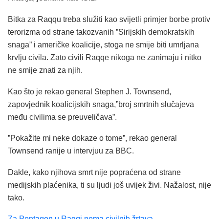
Bitka za Raqqu treba služiti kao svijetli primjer borbe protiv
terorizma od strane takozvanih ”Sirijskih demokratskih
snaga” i američke koalicije, stoga ne smije biti umrljana
krvlju civila. Zato civili Raqqe nikoga ne zanimaju i nitko
ne smije znati za njih.
Kao što je rekao general Stephen J. Townsend,
zapovjednik koalicijskih snaga,”broj smrtnih slučajeva
među civilima se preuveličava”.
”Pokažite mi neke dokaze o tome”, rekao general
Townsend ranije u intervjuu za BBC.
Dakle, kako njihova smrt nije popraćena od strane
medijskih plaćenika, ti su ljudi još uvijek živi. Nažalost, nije
tako.
Za Pentagon u Raqqi nema civilnih žrtava