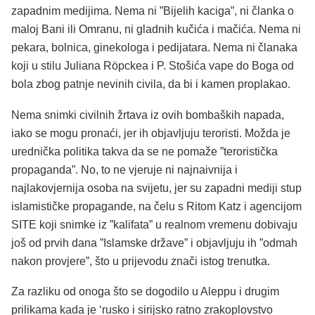
zapadnim medijima. Nema ni ”Bijelih kaciga”, ni članka o
maloj Bani ili Omranu, ni gladnih kučića i mačića. Nema ni
pekara, bolnica, ginekologa i pedijatara. Nema ni članaka
koji u stilu Juliana Röpckea i P. Stošića vape do Boga od
bola zbog patnje nevinih civila, da bi i kamen proplakao.
Nema snimki civilnih žrtava iz ovih bombaških napada,
iako se mogu pronaći, jer ih objavljuju teroristi. Možda je
urednička politika takva da se ne pomaže ”teroristička
propaganda”. No, to ne vjeruje ni najnaivnija i
najlakovjernija osoba na svijetu, jer su zapadni mediji stup
islamističke propagande, na čelu s Ritom Katz i agencijom
SITE koji snimke iz ”kalifata” u realnom vremenu dobivaju
još od prvih dana ”Islamske države” i objavljuju ih ”odmah
nakon provjere”, što u prijevodu znači istog trenutka.
Za razliku od onoga što se dogodilo u Aleppu i drugim
prilikama kada je ‘rusko i sirijsko ratno zrakoplovstvo