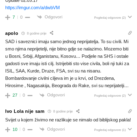
Update 02.09.17
https://imgur.com/a/dwbVM
Odgovori
7
0
Pogledaj odgovore
(2)
apolo
8 godine prije
SAD i saveznici imaju samo jednog neprijatelja. To su civili. Mi
smo njima neprijetelji, nije bitno gdje se nalazimo. Mozemo biti
u Bosni, Srbiji, Afganistanu, Kosovu… Podjele na SHS i ostale
gadosti sve imaju isti cilj. Istrijebiti sto vise civila, boli nji tuki za
ISIL, SAA, Kurde, Druze, FSA, svi su na nisanu.
Bombardovanje civilni ciljeva im je u krvi, od Drezdena,
Hirosime , Nagasakija, Beograda do Rake, svi su neprijatelji…
Odgovori
27
0
Pogledaj odgovore
(2)
Ivo Lola nije sam
8 godine prije
Svijet u kojem živimo ne razlikuje se nimalo od biblijskog pakla!
Odgovori
10
0
Pogledaj odgovore
(1)