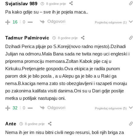
Svjatislav 989
8 godine prije
Pa kako gdije su – sve ih je pojela maca..
Odgovori
16
0
Pogledaj odgovore
(1)
Tadmur Palmirovic
8 godine prije
Dzihadi Perica pljuje po S.Koreji(novo radno mjesto).Dzihadi
Julijan na odmoru.Mala Bana sada ne twita nego uci engleski i
priprema promociju memoara.Zoltan Kabok pije caj u
Kirkuku.Pretjerujete gospodo.Ova ekipica je radila punom
parom dok je bilo posla , a u Alepu ga je bilo a u Raki ga
nema.B.kaciga nema zato sto obezglavljeni i razapeti moraju
po zakonima kalifata visiti danima.Oni su u Dari gdje poslije
metka u potiljak nastupaju oni.
Odgovori
32
0
Pogledaj odgovore
(5)
Ante
8 godine prije
Nema ih jer im nisu bitni civili nego resursi, boli njih briga za