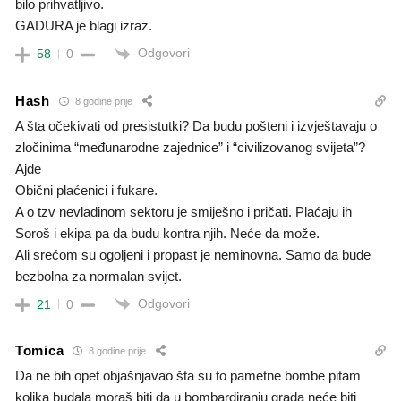
bilo prihvatljivo.
GADURA je blagi izraz.
Odgovori
58
0
Hash
8 godine prije
A šta očekivati od presistutki? Da budu pošteni i izvještavaju o
zločinima “međunarodne zajednice” i “civilizovanog svijeta”?
Ajde
Obični plaćenici i fukare.
A o tzv nevladinom sektoru je smiješno i pričati. Plaćaju ih
Soroš i ekipa pa da budu kontra njih. Neće da može.
Ali srećom su ogoljeni i propast je neminovna. Samo da bude
bezbolna za normalan svijet.
Odgovori
21
0
Tomica
8 godine prije
Da ne bih opet objašnjavao šta su to pametne bombe pitam
kolika budala moraš biti da u bombardiranju grada neće biti