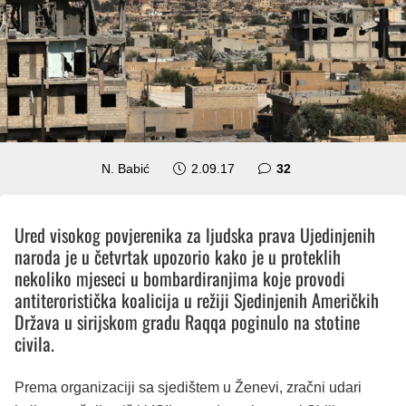
komentara
N. Babić
2.09.17
32
Ured visokog povjerenika za ljudska prava Ujedinjenih
naroda je u četvrtak upozorio kako je u proteklih
nekoliko mjeseci u bombardiranjima koje provodi
antiteroristička koalicija u režiji Sjedinjenih Američkih
Država u sirijskom gradu Raqqa poginulo na stotine
civila.
Prema organizaciji sa sjedištem u Ženevi, zračni udari