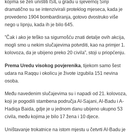
kojima se želi uništiti ISIL u gradu u sjevernoj Siriji
dramatično su se intenzivirali proteklog mjeseca, kada je
provedeno 1904 bombardiranja, gotovo dvostruko više
nego u lipnju, kada ih je bilo 645.
”Čak i ako je teško sa sigurnošću znati detalje ovih akcija,
mogli smo u nekim slučajevima potvrditi, kao na primjer 1.
kolovoza, da je ubijeno preko 20 civila”, stoji u priopćenju.
Prema Uredu visokog povjerenika
, tijekom samo šest
udara na Raqqu i okolicu je živote izgubila 151 nevina
osoba.
Među navedenim slučajevima su i napadi od 21. kolovoza,
koji je pogodili stambena područja Al-Sajani, Al-Badu i A-
Hadiqa Baida, gdje je u jednom danu ubijeno ukupno 53
civila, među kojima je bilo 17 žena i 10 djece.
Uništavanje trokatnice na istom mjestu u četvrti Al-Badu je