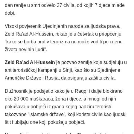
dan ranije u smrt odvelo 27 civila, od kojih 7 djece mlađe
dobi.
Visoki povjerenik Ujedinjenih naroda za ljudska prava,
Zeid Ra’ad Al-Hussein, rekao je u četvrtak u priopćenju
”kako se borba protiv terorizma ne može voditi po cijenu
života nevinih ljudi”.
Zeid Ra’ad Al-Hussein
je pozvao zemlje koje sudjeluju u
antiterorističkoj kampanji u Siriji, kao što su Sjedinjene
Američke Države i Rusija, da osiguraju zaštitu civila.
Dužnosnik je podsjetio kako je u Raqqi i dalje blokirano
oko 20 000 muškaraca, žena i djece, a mnogi od njih
pokušavaju pobjeći iz grada kojeg nadziru teroristi
takozvane ”Islamske države”, koji koriste civile kao ljudski
štit i ubijaju one koji pokušaju pobjeći.