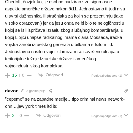
Chertoff, čovjek koji je osobno nadzirao sve sigurnosne
aspekte američke države nakon 9/11. Jednostavno ti ljudi nisu
u svrsi dužnosnika ili stručnjaka za kojih se prezentiraju (iako
visoko obrazovani) jer da jesu onda ne bi bilo te nelogičnosti u
kojoj se Isil ispričava Izraelu zbog slučajnog bombardiranja, u
kojoj Libijci uhapse radikalnog imama člana Mossada, iračka
vojska zarobi izraelskog generala u bitkama s Isilom itd.
Jednostavno nasilno-vojni islamizam se savršeno uklapa u
teritorijalne težnje Izraelske države i američkog
vojnoindustrijskog kompleksa.
Odgovori
15
0
Pogledaj odgovore
(1)
davor
8 godine prije
”cepemo” se na zapadne medije…tipo criminal news network-
cnn….jew york times itd itd
Odgovori
3
0
Pogledaj odgovore
(1)