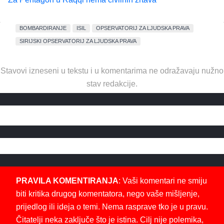
BOMBARDIRANJE
ISIL
OPSERVATORIJ ZA LJUDSKA PRAVA
SIRIJSKI OPSERVATORIJ ZA LJUDSKA PRAVA
Stavovi izneseni u tekstu i u komentarima ne odražavaju nužno
stav redakcije.
PRAVILA KOMENTIRANJA
: Vaši komentari ne smiju
biti kritika drugog komentatora, nego vaše mišljenje,
prijedlog ili ideja o temi. Nema rasprave tko je u pravu.
Čitatelji neka zaključe što je istina. Cilj nije polemika,