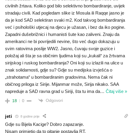
civilnih žrtava. Koliko god bilo selektivno bombardiranje, uvijek
stradaju civili. Kad pogledam slike iz Mosula ili Raqqe jasno je
da je kod SAD selektiran svaki m2. Kod takvog bombardiranja
već i psihološki utjecaj na djecu je užasan, i bez da iko pogine.
Zapadni dušebrižnici i humanisti šute kao zaliveni. Znaju da
amerikanci ne bi povrijedili nevine, što već dugo dokazuju u
svim ratovima poslije WW2. Jasno, čuvaju svoje guzice i
položaj ali šta je sa običnim ljudima koji su „kukali“ za žrtvama
sirijskog i ruskog bombardiranja? Oni koji su izlazili na ulice u
znak solidarnosti, gdje su? Gdje su medijska izvješća o
„strahotama“ u bombardiranim gradovima. Nema čak ni
običnog priloga iz Sirije. Mijanmar može, Sirija nikako. SAA
napreduje a SAD ravna grad u Siriji, šta tu ima da
…
Čitaj više »
Odgovori
18
0
jeti
8 godine prije
Gdje su Bijela Kacige? Dobro zapazanje.
Nisam primjetio da to pitanje postavlja RT.