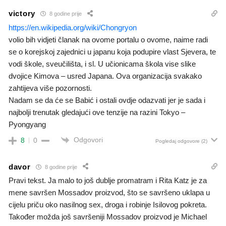
victory
8 godine prije
https://en.wikipedia.org/wiki/Chongryon
volio bih vidjeti članak na ovome portalu o ovome, naime radi
se o korejskoj zajednici u japanu koja podupire vlast Sjevera, te
vodi škole, sveučilišta, i sl. U učionicama škola vise slike
dvojice Kimova – usred Japana. Ova organizacija svakako
zahtijeva više pozornosti.
Nadam se da će se Babić i ostali ovdje odazvati jer je sada i
najbolji trenutak gledajući ove tenzije na razini Tokyo –
Pyongyang
Odgovori
8
0
Pogledaj odgovore
(2)
davor
8 godine prije
Pravi tekst. Ja malo to još dublje promatram i Rita Katz je za
mene savršen Mossadov proizvod, što se savršeno uklapa u
cijelu priču oko nasilnog sex, droga i robinje Isilovog pokreta.
Također možda još savršeniji Mossadov proizvod je Michael