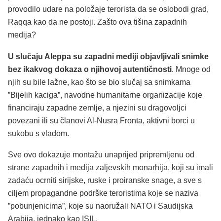
provodilo udare na položaje terorista da se oslobodi grad,
Raqqa kao da ne postoji. Zašto ova tišina zapadnih
medija?
U slučaju Aleppa su zapadni mediji objavljivali snimke
bez ikakvog dokaza o njihovoj autentičnosti
. Mnoge od
njih su bile lažne, kao što se bio slučaj sa snimkama
”Bijelih kaciga”, navodne humanitarne organizacije koje
financiraju zapadne zemlje, a njezini su dragovoljci
povezani ili su članovi Al-Nusra Fronta, aktivni borci u
sukobu s vladom.
Sve ovo dokazuje montažu unaprijed pripremljenu od
strane zapadnih i medija zaljevskih monarhija, koji su imali
zadaću ocrniti sirijske, ruske i proiranske snage, a sve s
ciljem propagandne podrške teroristima koje se naziva
”pobunjenicima”, koje su naoružali NATO i Saudijska
Arabija, jednako kao ISIL.