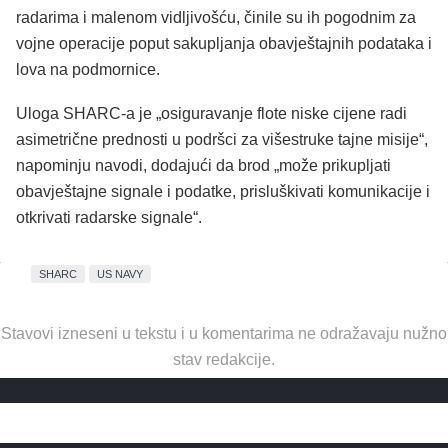
radarima i malenom vidljivošću, činile su ih pogodnim za
vojne operacije poput sakupljanja obavještajnih podataka i
lova na podmornice.
Uloga SHARC-a je „osiguravanje flote niske cijene radi
asimetrične prednosti u podršci za višestruke tajne misije“,
napominju navodi, dodajući da brod „može prikupljati
obavještajne signale i podatke, prisluškivati komunikacije i
otkrivati radarske signale“.
SHARC
US NAVY
Stavovi izneseni u tekstu i u komentarima ne odražavaju nužno
stav redakcije.