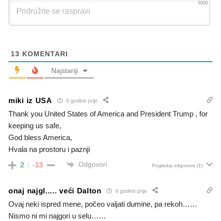
3000
13
KOMENTARI
Najstariji
miki iz USA
6 godine prije
Thank you United States of America and President Trump , for
keeping us safe,
God bless America,
Hvala na prostoru i paznji
Odgovori
2
-13
Pogledaj odgovore
(1)
onaj najgl..... veći Dalton
6 godine prije
Ovaj neki ispred mene, počeo valjati dumine, pa rekoh……
Nismo ni mi najgori u selu……