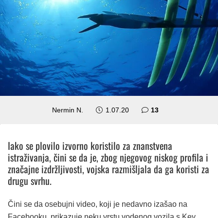
komentara
Nermin N.
1.07.20
13
Iako se plovilo izvorno koristilo za znanstvena
istraživanja, čini se da je, zbog njegovog niskog profila i
značajne izdržljivosti, vojska razmišljala da ga koristi za
drugu svrhu.
Čini se da osebujni video, koji je nedavno izašao na
Facebooku, prikazuje neku vrstu vodenog vozila s Key