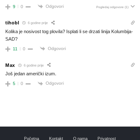
Odgovori
9
0
Pogledaj odgovore
(1)
tihobl
6 godine prije
Kolika je nosivost tog plovila? Isplati li se drzati linija Kolumbija-
SAD?
Odgovori
11
0
Max
6 godine prije
Još jedan američki izum.
Odgovori
5
0
Početna
Kontakt
O nama
Privatnost