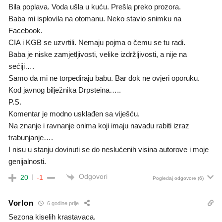
Bila poplava. Voda ušla u kuću. Prešla preko prozora.
Baba mi isplovila na otomanu. Neko stavio snimku na
Facebook.
CIA i KGB se uzvrtili. Nemaju pojma o čemu se tu radi.
Baba je niske zamjetljivosti, velike izdržljivosti, a nije na
sećiji….
Samo da mi ne torpediraju babu. Bar dok ne ovjeri oporuku.
Kod javnog bilježnika Drpsteina…..
P.S.
Komentar je modno usklađen sa viješću.
Na znanje i ravnanje onima koji imaju navadu rabiti izraz
trabunjanje….
I nisu u stanju dovinuti se do neslućenih visina autorove i moje
genijalnosti.
Odgovori
20
-1
Pogledaj odgovore
(6)
Vorlon
6 godine prije
Sezona kiselih krastavaca.