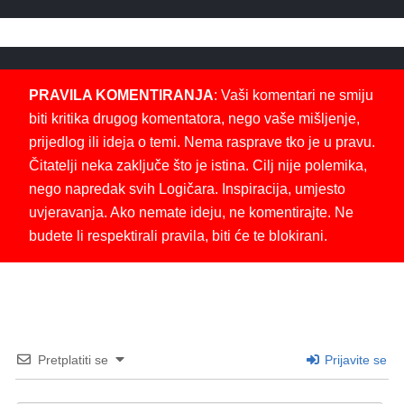
PRAVILA KOMENTIRANJA
: Vaši komentari ne smiju
biti kritika drugog komentatora, nego vaše mišljenje,
prijedlog ili ideja o temi. Nema rasprave tko je u pravu.
Čitatelji neka zaključe što je istina. Cilj nije polemika,
nego napredak svih Logičara. Inspiracija, umjesto
uvjeravanja. Ako nemate ideju, ne komentirajte. Ne
budete li respektirali pravila, biti će te blokirani.
Pretplatiti se
Prijavite se