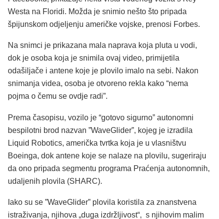
Westa na Floridi. Možda je snimio nešto što pripada
špijunskom odjeljenju američke vojske, prenosi Forbes.
Na snimci je prikazana mala naprava koja pluta u vodi,
dok je osoba koja je snimila ovaj video, primijetila
odašiljače i antene koje je plovilo imalo na sebi. Nakon
snimanja videa, osoba je otvoreno rekla kako “nema
pojma o čemu se ovdje radi”.
Prema časopisu, vozilo je “gotovo sigurno” autonomni
bespilotni brod nazvan ”WaveGlider”, kojeg je izradila
Liquid Robotics, američka tvrtka koja je u vlasništvu
Boeinga, dok antene koje se nalaze na plovilu, sugeriraju
da ono pripada segmentu programa Praćenja autonomnih,
udaljenih plovila (SHARC).
Iako su se ”WaveGlider” plovila koristila za znanstvena
istraživanja, njihova „duga izdržljivost“, s njihovim malim