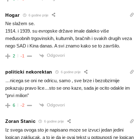
Hogar
6 godine prije
Ne slažem se.
1914. i 1939. su evropske države imale daleko više
međusobnih trgovinskih, kulturnih, bračnih i svakih drugih veza
nego SAD i Kina danas. A svi znamo kako se to završilo.
Odgovori
2
-1
politicki nekorektan
6 godine prije
…nicega se oni ne odricu, samo , sve brze i bezobzirnije
pokazuju pravo lice…sto se ono kaze, sada je ocito odakle im
“prvi milion”
Odgovori
6
-2
Zoran Stanic
6 godine prije
Iz svega ovoga sto je napisano moze se izvuci jedan jedini
logican zakljucak, a to je da je ovaj tekst u potpunosti ne logican