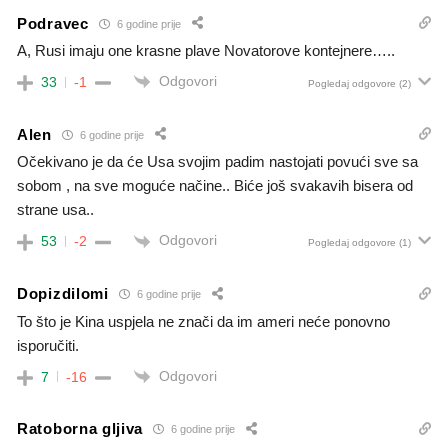
Podravec
6 godine prije
A, Rusi imaju one krasne plave Novatorove kontejnere…..
Odgovori
33
-1
Pogledaj odgovore
(2)
Alen
6 godine prije
Očekivano je da će Usa svojim padim nastojati povući sve sa
sobom , na sve moguće načine.. Biće još svakavih bisera od
strane usa..
Odgovori
53
-2
Pogledaj odgovore
(1)
Dopizdilomi
6 godine prije
To što je Kina uspjela ne znači da im ameri neće ponovno
isporučiti.
Odgovori
7
-16
Ratoborna gljiva
6 godine prije