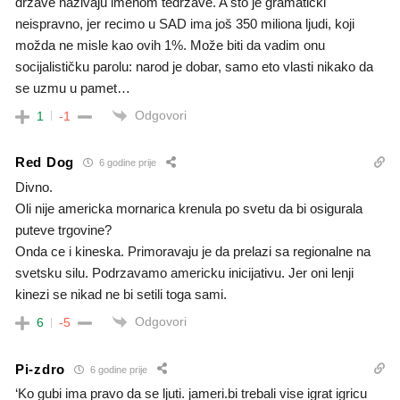
države nazivaju imenom tedržave. A što je gramatički
neispravno, jer recimo u SAD ima još 350 miliona ljudi, koji
možda ne misle kao ovih 1%. Može biti da vadim onu
socijalističku parolu: narod je dobar, samo eto vlasti nikako da
se uzmu u pamet…
Odgovori
1
-1
Red Dog
6 godine prije
Divno.
Oli nije americka mornarica krenula po svetu da bi osigurala
puteve trgovine?
Onda ce i kineska. Primoravaju je da prelazi sa regionalne na
svetsku silu. Podrzavamo americku inicijativu. Jer oni lenji
kinezi se nikad ne bi setili toga sami.
Odgovori
6
-5
Pi-zdro
6 godine prije
‘Ko gubi ima pravo da se ljuti. jameri.bi trebali vise igrat igricu