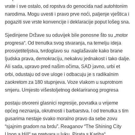
vrate i sve ostalo, od ropstva do genocida nad autohtonim
narodima. Mogu uvesti i pravo prve noći, paljenje vještica i
pogaziti sve vrste konvencije i deklaracije poput lošeg sna.
Sjedinjene Države su oduvijek bile ponosne što su „motor
progresa“. Od trenutka svog stvaranja, na temelju ideja
prosvjetiteljstva, tvrdoglavo su naglašavale kako brane
ljudska prava, demokraciju, nekakvu jednakost i tako dalje.
Ali sada, upravo pred našim očima, SAD javno, urbi et
orbi, odustaju od ove uloge i odbacuju je s radikalnim
zaokretom za 180 stupnjeva. Voze vlakom u suprotnom
smjeru. Umjesto višestoljetnog deklariranog progresa
postaju otvoreni glasnici regresije, povratka u vrijeme
općeg neznanja, okrutnosti i barbarstva. I od trenutka s tim
gusarima nestaje svako moralno pravo da sebe zovu
“sjajnim gradom na brdu”. Reaganov “The Shining City
Upon a Hill“ se pretvara u luku „Pirata s Kariba“.