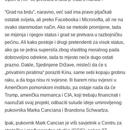
“Grad na brdu”, naravno, već sad ima pravo pljačkati
ostatak svijeta, ali preko Facebooka i Microsofta, ali ne na
ovako staromodan način. Ako se metode promijene, tada
se mijenja i njegov status i grad se pretvara u razbojničku
pećinu. Ali kako postoje i drugi pretendenti za visok status,
ako ga se jedna supersila zbog vlastitog moralnog pada
dobrovoljno odrekne, tada to mjesto neće dugo ostati
prazno. Dakle, Sjedinjene Države, misleći da će s
„privatnim piratima“ poraziti Kinu, same sebi kopaju grobnu
raku, a da toga nisu ni svjesne. Ili barem nisu svjesni u
Američkom pomorskom institutu, pa ostaje nada da će
Trump, američka mornarica i CIA, koji trebaju financirati i
naoružati ovaj projekt, odbaciti sulude ideje umirovljenog
pukovnika Marka Canciana i Brandona Schwartza.
Ipak, pukovnik Mark Cancian je viši savjetnik u Centru za