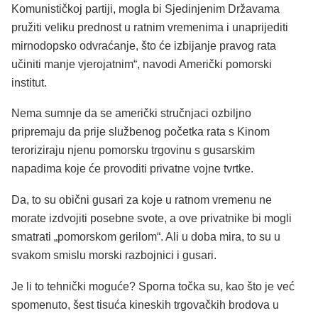
Komunističkoj partiji, mogla bi Sjedinjenim Državama
pružiti veliku prednost u ratnim vremenima i unaprijediti
mirnodopsko odvraćanje, što će izbijanje pravog rata
učiniti manje vjerojatnim“, navodi Američki pomorski
institut.
Nema sumnje da se američki stručnjaci ozbiljno
pripremaju da prije službenog početka rata s Kinom
teroriziraju njenu pomorsku trgovinu s gusarskim
napadima koje će provoditi privatne vojne tvrtke.
Da, to su obični gusari za koje u ratnom vremenu ne
morate izdvojiti posebne svote, a ove privatnike bi mogli
smatrati „pomorskom gerilom“. Ali u doba mira, to su u
svakom smislu morski razbojnici i gusari.
Je li to tehnički moguće? Sporna točka su, kao što je već
spomenuto, šest tisuća kineskih trgovačkih brodova u