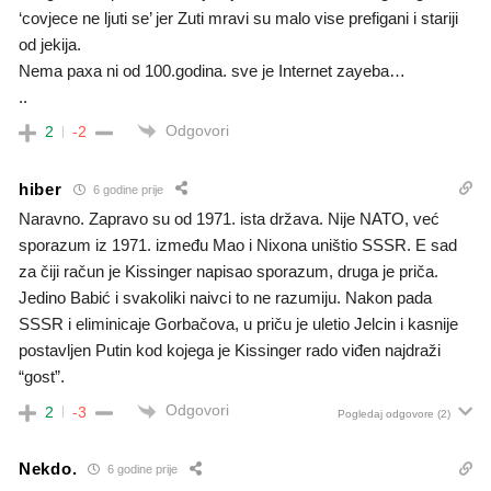
‘covjece ne ljuti se’ jer Zuti mravi su malo vise prefigani i stariji
od jekija.
Nema paxa ni od 100.godina. sve je Internet zayeba…
..
Odgovori
2
-2
hiber
6 godine prije
Naravno. Zapravo su od 1971. ista država. Nije NATO, već
sporazum iz 1971. između Mao i Nixona uništio SSSR. E sad
za čiji račun je Kissinger napisao sporazum, druga je priča.
Jedino Babić i svakoliki naivci to ne razumiju. Nakon pada
SSSR i eliminicaje Gorbačova, u priču je uletio Jelcin i kasnije
postavljen Putin kod kojega je Kissinger rado viđen najdraži
“gost”.
Odgovori
2
-3
Pogledaj odgovore
(2)
Nekdo.
6 godine prije