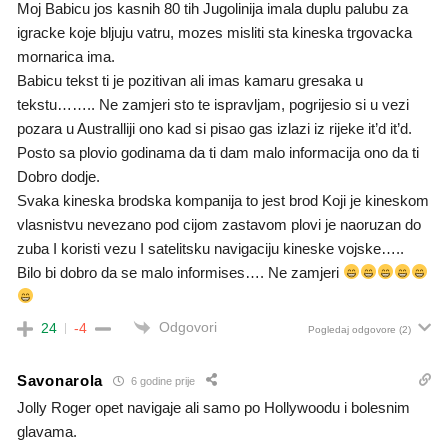
Moj Babicu jos kasnih 80 tih Jugolinija imala duplu palubu za
igracke koje bljuju vatru, mozes misliti sta kineska trgovacka
mornarica ima.
Babicu tekst ti je pozitivan ali imas kamaru gresaka u
tekstu…….. Ne zamjeri sto te ispravljam, pogrijesio si u vezi
pozara u Australliji ono kad si pisao gas izlazi iz rijeke it’d it’d.
Posto sa plovio godinama da ti dam malo informacija ono da ti
Dobro dodje.
Svaka kineska brodska kompanija to jest brod Koji je kineskom
vlasnistvu nevezano pod cijom zastavom plovi je naoruzan do
zuba I koristi vezu I satelitsku navigaciju kineske vojske…..
Bilo bi dobro da se malo informises…. Ne zamjeri
Odgovori
24
-4
Pogledaj odgovore
(2)
Savonarola
6 godine prije
Jolly Roger opet navigaje ali samo po Hollywoodu i bolesnim
glavama.