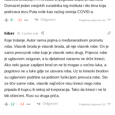
Domazet jedan vanjskih suradnika tog instituta i dio tima koja
podrzava tezu Puta svile kao razlog sirenja COVID-a
Odgovori
8
-11
Pogledaj odgovore
(1)
hiber
6 godine prije
Koje trolanje. Autor nema pojma o međunarodnom prometu
roba. Vlasnik broda je vlasnik broda, ali nije vlasnik robe. On je
samo prevoznik robe koje je vlasnik neko drugi. Prijevoz robe
je uglavnom osiguran, a tu djelatnost naravno ne drže kinezi.
Ako neki gusar zaplijeni brod on ne bi mogao u većinu luka, a
pogotovo ne u luke gdje se utovara roba. Uz to kineski brodovi
su uglavnom podrtine sa jedinom funkcijom prevoza robe. Sto
se tiče same robe, vlasnik najčešće nisu kinezi nego roba
pripada ili kupcu ili nekoj od korporacija. Tako da kinezi i ne bi
bili oštećeni. Rusi su druga priča.
Odgovori
12
-14
Pogledaj odgovore
(1)