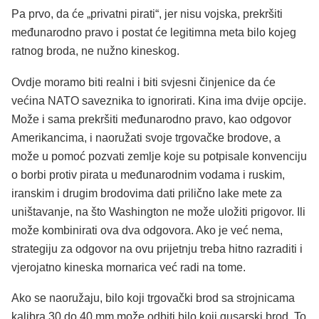
Pa prvo, da će „privatni pirati“, jer nisu vojska, prekršiti
međunarodno pravo i postat će legitimna meta bilo kojeg
ratnog broda, ne nužno kineskog.
Ovdje moramo biti realni i biti svjesni činjenice da će
većina NATO saveznika to ignorirati. Kina ima dvije opcije.
Može i sama prekršiti međunarodno pravo, kao odgovor
Amerikancima, i naoružati svoje trgovačke brodove, a
može u pomoć pozvati zemlje koje su potpisale konvenciju
o borbi protiv pirata u međunarodnim vodama i ruskim,
iranskim i drugim brodovima dati prilično lake mete za
uništavanje, na što Washington ne može uložiti prigovor. Ili
može kombinirati ova dva odgovora. Ako je već nema,
strategiju za odgovor na ovu prijetnju treba hitno razraditi i
vjerojatno kineska mornarica već radi na tome.
Ako se naoružaju, bilo koji trgovački brod sa strojnicama
kalibra 30 do 40 mm može odbiti bilo koji gusarski brod. To