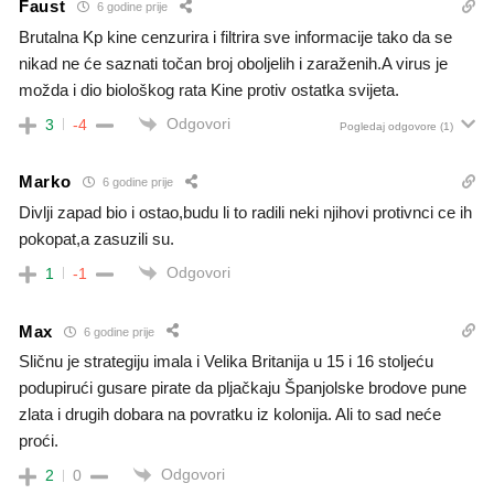
Faust
6 godine prije
Brutalna Kp kine cenzurira i filtrira sve informacije tako da se
nikad ne će saznati točan broj oboljelih i zaraženih.A virus je
možda i dio biološkog rata Kine protiv ostatka svijeta.
Odgovori
3
-4
Pogledaj odgovore
(1)
Marko
6 godine prije
Divlji zapad bio i ostao,budu li to radili neki njihovi protivnci ce ih
pokopat,a zasuzili su.
Odgovori
1
-1
Max
6 godine prije
Sličnu je strategiju imala i Velika Britanija u 15 i 16 stoljeću
podupirući gusare pirate da pljačkaju Španjolske brodove pune
zlata i drugih dobara na povratku iz kolonija. Ali to sad neće
proći.
Odgovori
2
0