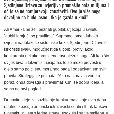
Sjedinjene Države su uvjerljivo premašile pola milijuna i
očito se ne namjeravaju zaustaviti. Ovo je više nego
dovoljno da bude jasno “tko je gazda u kući”.
Ali Amerika ne želi priznati gubitak utjecaja u svijetu i
“gubiti igrajući po pravilima”. Suprotno tome, duboko
svjesni nadolazeće sistemske krize, Sjedinjene Države će
iskoristiti svaku mogućnost da u borbi protiv jakog
konkurenta nekako promijene ravnotežu snaga. Ali kao što
uvijek biva u takvim situacijama, to se može provesti u
djelo samo po cijenu moralnog pada i odbacivanjem svih
pravila. Strategija je poznata: “Ako nas pravila vode u
poraz, onda dovraga s pravilima!“ Čini se dobra ideja, ali
samo na prvi pogled.
Duhovite ideje za suzbijanje konkurenata koje ovih dana
rafalno izbacuju američki istraživački centri i think-tankovi
u ostatku svijeta s jedne strane uzrokuju i salve smijeha, a