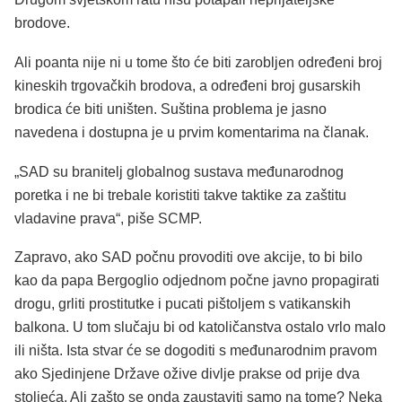
brodove.
Ali poanta nije ni u tome što će biti zarobljen određeni broj
kineskih trgovačkih brodova, a određeni broj gusarskih
brodica će biti uništen. Suština problema je jasno
navedena i dostupna je u prvim komentarima na članak.
„SAD su branitelj globalnog sustava međunarodnog
poretka i ne bi trebale koristiti takve taktike za zaštitu
vladavine prava“, piše SCMP.
Zapravo, ako SAD počnu provoditi ove akcije, to bi bilo
kao da papa Bergoglio odjednom počne javno propagirati
drogu, grliti prostitutke i pucati pištoljem s vatikanskih
balkona. U tom slučaju bi od katoličanstva ostalo vrlo malo
ili ništa. Ista stvar će se dogoditi s međunarodnim pravom
ako Sjedinjene Države ožive divlje prakse od prije dva
stoljeća. Ali zašto se onda zaustaviti samo na tome? Neka