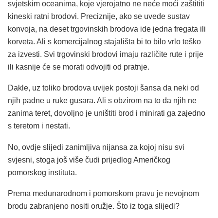
svjetskim oceanima, koje vjerojatno ne neće moći zaštititi
kineski ratni brodovi. Preciznije, ako se uvede sustav
konvoja, na deset trgovinskih brodova ide jedna fregata ili
korveta. Ali s komercijalnog stajališta bi to bilo vrlo teško
za izvesti. Svi trgovinski brodovi imaju različite rute i prije
ili kasnije će se morati odvojiti od pratnje.
Dakle, uz toliko brodova uvijek postoji šansa da neki od
njih padne u ruke gusara. Ali s obzirom na to da njih ne
zanima teret, dovoljno je uništiti brod i minirati ga zajedno
s teretom i nestati.
No, ovdje slijedi zanimljiva nijansa za kojoj nisu svi
svjesni, stoga još više čudi prijedlog Američkog
pomorskog instituta.
Prema međunarodnom i pomorskom pravu je nevojnom
brodu zabranjeno nositi oružje. Što iz toga slijedi?