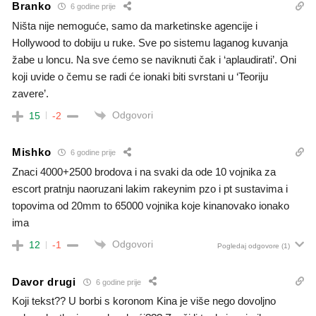
Branko
6 godine prije
Ništa nije nemoguće, samo da marketinske agencije i
Hollywood to dobiju u ruke. Sve po sistemu laganog kuvanja
žabe u loncu. Na sve ćemo se naviknuti čak i ‘aplaudirati’. Oni
koji uvide o čemu se radi će ionaki biti svrstani u ‘Teoriju
zavere’.
Odgovori
15
-2
Mishko
6 godine prije
Znaci 4000+2500 brodova i na svaki da ode 10 vojnika za
escort pratnju naoruzani lakim rakeynim pzo i pt sustavima i
topovima od 20mm to 65000 vojnika koje kinanovako ionako
ima
Odgovori
12
-1
Pogledaj odgovore
(1)
Davor drugi
6 godine prije
Koji tekst?? U borbi s koronom Kina je više nego dovoljno