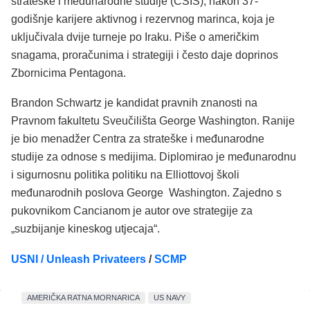
strateške i međunarodne studije (CSIS), nakon 37-
godišnje karijere aktivnog i rezervnog marinca, koja je
uključivala dvije turneje po Iraku. Piše o američkim
snagama, proračunima i strategiji i često daje doprinos
Zbornicima Pentagona.
Brandon Schwartz je kandidat pravnih znanosti na
Pravnom fakultetu Sveučilišta George Washington. Ranije
je bio menadžer Centra za strateške i međunarodne
studije za odnose s medijima. Diplomirao je međunarodnu
i sigurnosnu politika politiku na Elliottovoj školi
međunarodnih poslova George Washington. Zajedno s
pukovnikom Cancianom je autor ove strategije za
„suzbijanje kineskog utjecaja“.
USNI / Unleash Privateers
/
SCMP
AMERIČKA RATNA MORNARICA
US NAVY