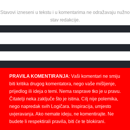
Stavovi izneseni u tekstu i u komentarima ne odražavaju nužno
stav redakcije.
PRAVILA KOMENTIRANJA
: Vaši komentari ne smiju
biti kritika drugog komentatora, nego vaše mišljenje,
prijedlog ili ideja o temi. Nema rasprave tko je u pravu.
Čitatelji neka zaključe što je istina. Cilj nije polemika,
nego napredak svih Logičara. Inspiracija, umjesto
uvjeravanja. Ako nemate ideju, ne komentirajte. Ne
budete li respektirali pravila, biti će te blokirani.