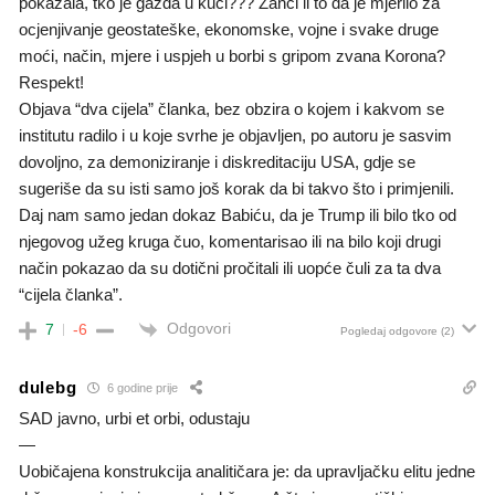
pokazala, tko je gazda u kući??? Zanči li to da je mjerilo za
ocjenjivanje geostateške, ekonomske, vojne i svake druge
moći, način, mjere i uspjeh u borbi s gripom zvana Korona?
Respekt!
Objava “dva cijela” članka, bez obzira o kojem i kakvom se
institutu radilo i u koje svrhe je objavljen, po autoru je sasvim
dovoljno, za demoniziranje i diskreditaciju USA, gdje se
sugeriše da su isti samo još korak da bi takvo što i primjenili.
Daj nam samo jedan dokaz Babiću, da je Trump ili bilo tko od
njegovog užeg kruga čuo, komentarisao ili na bilo koji drugi
način pokazao da su dotični pročitali ili uopće čuli za ta dva
“cijela članka”.
Odgovori
7
-6
Pogledaj odgovore
(2)
dulebg
6 godine prije
SAD javno, urbi et orbi, odustaju
—
Uobičajena konstrukcija analitičara je: da upravljačku elitu jedne