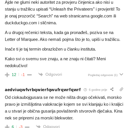
Ajde ne glumi neki autoritet za provjeru činjenica ako nisi u
stanju u tražilicu upisati “Unleash the Privateers” i provjeriti! To
je onaj prozorčić “Search” na web stranicama google.com ili
duckduckgo.com i sličnima.
A u drugoj rečenici teksta, kada ga pronađeš, poziva se na
Letter of Marquee. Ako nemaš pojma što je to, upiši u tražilicu.
Inače ti je taj termin obrazložen u članku instituta.
Kako svi o svemu sve znaju, a ne znaju ni čitati? Meni
nedokučivo!
Odgovori
12
-1
Pogledaj odgovore
(1)
aedviuqwfvrbqwierfqwufrqwrfqwrf
6 godine prije
Od ciokaubojgusara se ne može ništa drugo očekivati, morsko
pravo je izmišljotina valokracije kojem se svi klanjaju ko i kraljici
a u stvari je obična gusarija povlaštenih stvorovih dječaka. Kina
nek se pripremi za morski blekwoter.
Odgovori
6
-3