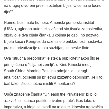
na drugoj otvoreni prezir i ozbiljan bijes. O čemu je točno
riječ?
Naime, bez imalo humora, Američki pomorski institut
(USNI), ugledan autoritet s više od sto tisuća zaposlenika,
objavio je dva cijela članka u kojima je ozbiljno pozvao
Bijelu kuću i Kongres da razmisle o prikladnosti nastavka
prakse privatizacije rata u suzbijanju kineske flote.
Ova “stručna preporuka” je stekla publicitet nakon što je
primijećena u “ciljanoj zemlji”, u Kini. Kineski mediji,
South China Morning Post, na primjer, ali i drugi
analitičari, ocijenili su prijetnju izuzetno ozbiljnom. Je li to
baš tako i što su točno mislili Amerikanci?
Opće značenje članka “Unleash the Privateers“ bi bilo
„razvežite i slanca pustite privatne pirate“. Baš tako, u
imperativu, a ideja se svodi na to da je kineska trgovačka