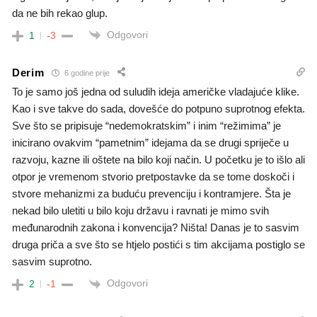
da ne bih rekao glup.
Odgovori
1
-3
Derim
6 godine prije
To je samo još jedna od suludih ideja američke vladajuće klike.
Kao i sve takve do sada, dovešće do potpuno suprotnog efekta.
Sve što se pripisuje “nedemokratskim” i inim “režimima” je
inicirano ovakvim “pametnim” idejama da se drugi spriječe u
razvoju, kazne ili oštete na bilo koji način. U početku je to išlo ali
otpor je vremenom stvorio pretpostavke da se tome doskoči i
stvore mehanizmi za buduću prevenciju i kontramjere. Šta je
nekad bilo uletiti u bilo koju državu i ravnati je mimo svih
međunarodnih zakona i konvencija? Ništa! Danas je to sasvim
druga priča a sve što se htjelo postići s tim akcijama postiglo se
sasvim suprotno.
Odgovori
2
-1