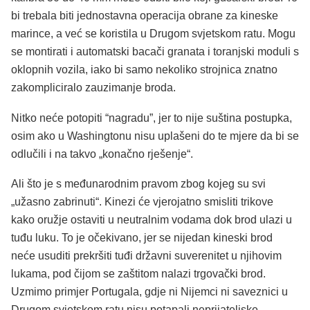
bi trebala biti jednostavna operacija obrane za kineske
marince, a već se koristila u Drugom svjetskom ratu. Mogu
se montirati i automatski bacači granata i toranjski moduli s
oklopnih vozila, iako bi samo nekoliko strojnica znatno
zakompliciralo zauzimanje broda.
Nitko neće potopiti “nagradu”, jer to nije suština postupka,
osim ako u Washingtonu nisu uplašeni do te mjere da bi se
odlučili i na takvo „konačno rješenje“.
Ali što je s međunarodnim pravom zbog kojeg su svi
„užasno zabrinuti“. Kinezi će vjerojatno smisliti trikove
kako oružje ostaviti u neutralnim vodama dok brod ulazi u
tuđu luku. To je očekivano, jer se nijedan kineski brod
neće usuditi prekršiti tuđi državni suverenitet u njihovim
lukama, pod čijom se zaštitom nalazi trgovački brod.
Uzmimo primjer Portugala, gdje ni Nijemci ni saveznici u
Drugom svjetskom ratu nisu potapali neprijateljske