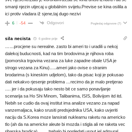
smanji njezin utjecaj u globálním svijetu.Previse se kina osilila a
ici protiv vladara iž sjene,taj dugo nezivi
Odgovori
6
-54
Pogledaj odgovore
(7)
sila necista
6 godine prije
……procjene su nerealne. zasto bi ameri to i uradili u nekoj
dalekoj buducnosti, kad na tim brodovima je njihova roba
(pomorska trgovina vezana za luke zapadne obale USA je
strogo vezana za Kinu)…..ameri jako ovise o stranim
brodarima (s kineskim udjelom), tako da pisac koji je pokusao
dati nekakvo rjesenje problema …recimo da je malo pretjerao
…. jer i da pokusaju tako nesto bit ce samo ponavljanje
scenarija sa Ho Shi Minom, Talibanima, ISIS, Bolivijom itd itd.
Nebih se cudio da ovaj institut ima analize vezano za napad
vanzemaljaca, kako srusiti predsjednika USA, kako uvjeriti
naciju da S.Korea moze lansirati nuklearnu raketu na americko
tlo (ah da na americke aleute bi mozda i stigla ali ne raketa vec
ribarska brodica)……..trebalo bi pogledati usput jel admural