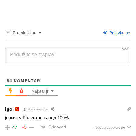
Pretplatiti se
Prijavite se
3000
54
KOMENTARI
Najstariji
igor
6 godine prije
јенки су болестан народ 100%
Odgovori
47
-3
Pogledaj odgovore
(6)