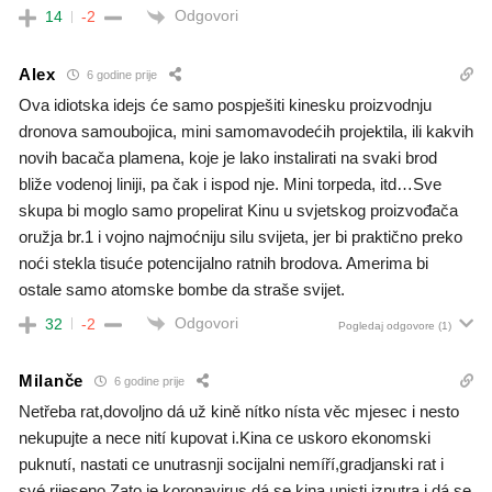
Odgovori
14
-2
Alex
6 godine prije
Ova idiotska idejs će samo pospješiti kinesku proizvodnju
dronova samoubojica, mini samomavodećih projektila, ili kakvih
novih bacača plamena, koje je lako instalirati na svaki brod
bliže vodenoj liniji, pa čak i ispod nje. Mini torpeda, itd…Sve
skupa bi moglo samo propelirat Kinu u svjetskog proizvođača
oružja br.1 i vojno najmoćniju silu svijeta, jer bi praktično preko
noći stekla tisuće potencijalno ratnih brodova. Amerima bi
ostale samo atomske bombe da straše svijet.
Odgovori
32
-2
Pogledaj odgovore
(1)
Milanče
6 godine prije
Netřeba rat,dovoljno dá už kině nítko nísta věc mjesec i nesto
nekupujte a nece nití kupovat i.Kina ce uskoro ekonomski
puknutí, nastati ce unutrasnji socijalni nemíří,gradjanski rat i
své rijeseno.Zato je koronavirus,dá se kina unisti iznutra i dá se