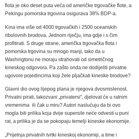
flota je oko deset puta veća od američke trgovačke flote, a
Pekingu pomorska trgovina osigurava 38% BDP-a.
Kina ima više od 4000 trgovačkih i 2500 oceanskih
ribolovnih brodova. Jednom riječju, ima gdje i s čim
profitirati. S druge strane, američka trgovačka flota i
pomorska trgovina su mnogo manji, tako da u
Washingtonu ne moraju strahovati od simetričnog
kineskog odgovora. Pa zašto onda ne dodijeliti privatne
ugovore pojedincima koji žele pljačkati kineske brodove?
Glavni dio ovog lijepog plana je njegova dvosmislenost.
Privatni pirati, takozvani „privatersi“, djelovat će u ratnim
vremenima ili čak u miru? Autori naslućuju da bi ovo
mogla biti prilika koja dvije supersile neće odvesti u puni
rat, a prilika je da se pokopaju temelji kineske ekonomije.
„Prijetnja privatnih tvrtki kineskoj ekonomiji, a time i