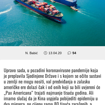
komentara
N. Babić
13.04.20
54
Upravo sada, u pozadini koronavirusne pandemije koja
je preplavila Sjedinjene Države i s kojom se očito sustavi
u zemlji ne mogu nositi, val predviđanja o zalasku
američke ere dolazi čak i od onih koji su bili uvjereni će
„Pax Americana“ trajati najmanje tisuću godina. Ali
imamo slučaj da je Kina uspjela pobijediti epidemiju u
dva mjeseca, po cijenu samo 80 tisuća zaraženih, a