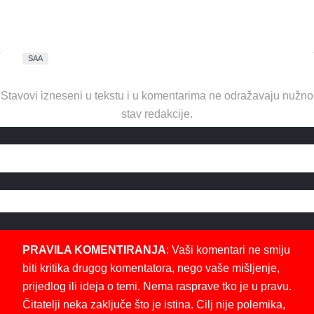
SAA
Stavovi izneseni u tekstu i u komentarima ne odražavaju nužno
stav redakcije.
PRAVILA KOMENTIRANJA
: Vaši komentari ne smiju
biti kritika drugog komentatora, nego vaše mišljenje,
prijedlog ili ideja o temi. Nema rasprave tko je u pravu.
Čitatelji neka zaključe što je istina. Cilj nije polemika,