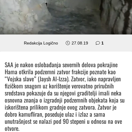
komentar
Redakcija Logično
27.08.19
1
SAA je nakon oslobađanja severnih delova pokrajine
Hama otkrila podzemni zatvor frakcije poznate kao
“Vojska slave” (Jaysh Al-Izza). Zatvor, iako napravljen
fizičkom snagom uz korištenje verovatno priručnih
sredstava pokazuje da su njegovi graditelji imali neka
osnovna znanja o izgradnji podzemnih objekata koja su
iskorištena prilikom gradnje ovog zatvora. Zatvor je
dobro kamufliran, poseduje ulaz i izlaz a sama
unutrašnjost se nalazi pod 90 stepeni u odnosu na ove
otvore.