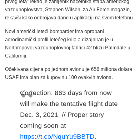
prvog leta” rekao je zamjenik načelnika štaba američkog
vazduhoplovstva, Stephen Wilson, za Air Force magazin,
rekavši kako odbrojava dane u aplikaciji na svom telefonu.
Novi američki leteći bombarder ima oprobani
aerodinamički profil letećeg krila a dizajniran je u
Northropovoj vazduhoplovnoj fabrici 42 blizu Palmdale u
Californiji.
Očekivana cijena po jednom avionu je 656 miliona dolara i
USAF ima plan za kupovinu 100 ovakvih aviona.
Correction: 863 days from now
will make the tentative flight date
Dec. 3, 2021. // Proper story
coming soon at
https://t.co/NquYu9BBTD
.