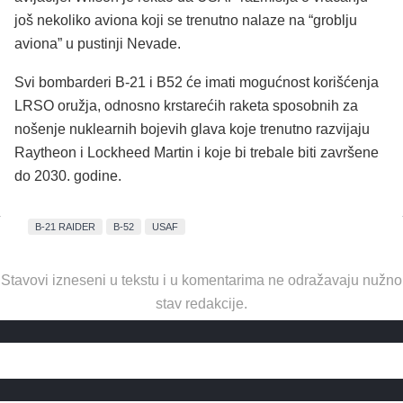
još nekoliko aviona koji se trenutno nalaze na “groblju
aviona” u pustinji Nevade.
Svi bombarderi B-21 i B52 će imati mogućnost korišćenja
LRSO oružja, odnosno krstarećih raketa sposobnih za
nošenje nuklearnih bojevih glava koje trenutno razvijaju
Raytheon i Lockheed Martin i koje bi trebale biti završene
do 2030. godine.
B-21 RAIDER
B-52
USAF
Stavovi izneseni u tekstu i u komentarima ne odražavaju nužno
stav redakcije.