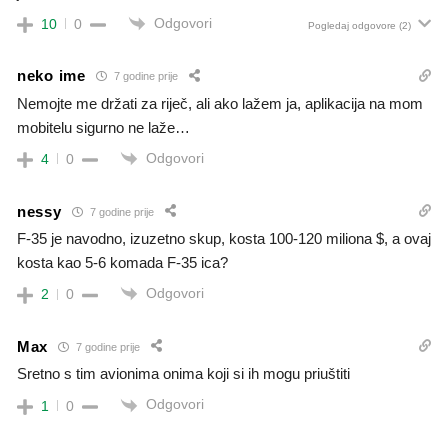
Odgovori
10
0
Pogledaj odgovore
(2)
neko ime
7 godine prije
Nemojte me držati za riječ, ali ako lažem ja, aplikacija na mom
mobitelu sigurno ne laže…
Odgovori
4
0
nessy
7 godine prije
F-35 je navodno, izuzetno skup, kosta 100-120 miliona $, a ovaj
kosta kao 5-6 komada F-35 ica?
Odgovori
2
0
Max
7 godine prije
Sretno s tim avionima onima koji si ih mogu priuštiti
Odgovori
1
0