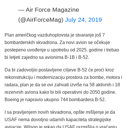
— Air Force Magazine
(@AirForceMag)
July 24, 2019
Plan američkog vazduhoplovsta je stvaranje još 7
bombarderskih skvadrona. Za novi avion se očekuje
postepeno uvođenje u upotrebu od 2025. godine i trebao
bi letjeti zajedno sa avionima B-1B i B-52.
Da bi zadovoljio postavljene ciljeve B-52 će proći kroz
rekonstrukciju i modernizaciju prostora za bombe, motora i
radara, plan je da se ovi zahvati izvrše na 58 aktivnih i 18
rezervnih aviona kako bi bili operativni do 2050 godine.
Boeing je napravio ukupno 744 bombardera B-52.
I sa pravljenjem novih skvadrona, opšte mišljenje je da
USAF nema dovoljno udarnih kapaciteta strategijske
avijacije. Wilson je rekao da USAF razmišlja o vraćanju