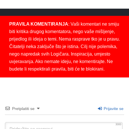
PRAVILA KOMENTIRANJA
: Vaši komentari ne smiju
biti kritika drugog komentatora, nego vaše mišljenje,
prijedlog ili ideja o temi. Nema rasprave tko je u pravu.
Čitatelji neka zaključe što je istina. Cilj nije polemika,
nego napredak svih Logičara. Inspiracija, umjesto
uvjeravanja. Ako nemate ideju, ne komentirajte. Ne
budete li respektirali pravila, biti će te blokirani.
Pretplatiti se
Prijavite se
3000