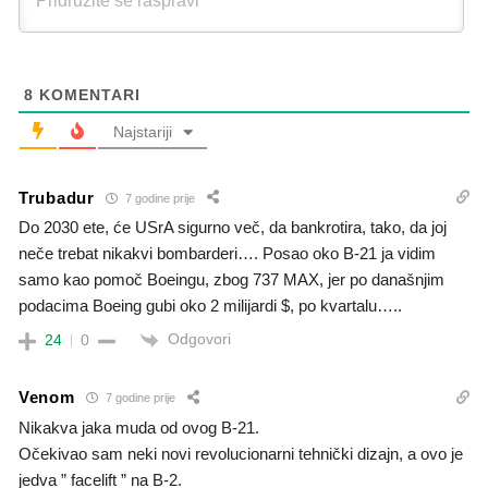
8
KOMENTARI
Najstariji
Trubadur
7 godine prije
Do 2030 ete, će USrA sigurno več, da bankrotira, tako, da joj
neče trebat nikakvi bombarderi…. Posao oko B-21 ja vidim
samo kao pomoč Boeingu, zbog 737 MAX, jer po današnjim
podacima Boeing gubi oko 2 milijardi $, po kvartalu…..
Odgovori
24
0
Venom
7 godine prije
Nikakva jaka muda od ovog B-21.
Očekivao sam neki novi revolucionarni tehnički dizajn, a ovo je
jedva ” facelift ” na B-2.