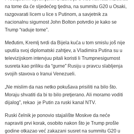
na tome da će sljedećeg tjedna, na summitu G20 u Osaki,
razgovarati licem u lice s Putinom, a savjetnik za
nacionalnu sigurnost John Bolton potvrdio je kako se
Trump “raduje tome”.
Međutim, Kremlj tvrdi da Bijela kuća u tom smislu još nije
uputila svoj diplomatski zahtjev, a Vladimira Putina su u
televizijskom intervjuu pitali koristi li Trumpnesigurnost
susreta kao priliku da “gurne” Rusiju u pravcu slabljenja
svojih stavova o Iranui Venezueli.
„Ne mislim da nas netko pokušava prisiliti na bilo što.
Moraju shvatiti da bi to bilo pretjerano. Ali moramo voditi
dijalog”, rekao je Putin za ruski kanal NTV.
Ruski čelnik je ponovio stajalište Moskve da neće
napraviti prvi korak, osobito nakon što je Trump prošle
godine otkazao već zakazani susret na summitu G20 u