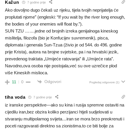
Kažun
7 godine prije
Ako dovoljno dugo čekaš uz rijeku, tijela tvojih neprijatelja će
proplutati njome” (engleski: “If you wait by the river long enough,
the bodies of your enemies will float by.”).
SUN TZU …….jedne od brojnih izreka genijalnoga kineskog
mislitelja, filozofa (bio je Konfucijev suvremenik), pisca,
diplomata i generala Sun-Tzua (živio je od 544. do 496. godine
prije Krista), autora na brojne svjetske, pa i na hrvatski jezik,
prevedenog traktata „Umijeće ratovanja” ili „Umijeće rata”.
Navodno,ova osoba nije postojala,već su ove uzrečice plod
više Kineskih mislioca.
Odgovori
11
0
Pogledaj odgovore
(1)
tiha voda
7 godine prije
iz iranske perspektive—ako su kina i rusija spremne ostaviti na
cijedilu iran,bez obzira koliko perzijanci htjeli sudjelovati u
stvaranju multipolarnog svijeta…iran se mora brzo preokrenuti i
poceti razgovarati direktno sa zionistima.to ce biti bolje za