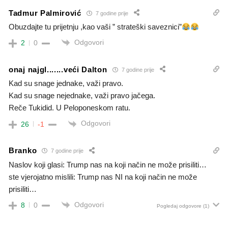
Tadmur Palmirović
7 godine prije
Obuzdajte tu prijetnju ,kao vaši ” strateški saveznici”
Odgovori
2
0
onaj najgl.......veći Dalton
7 godine prije
Kad su snage jednake, važi pravo.
Kad su snage nejednake, važi pravo jačega.
Reče Tukidid. U Peloponeskom ratu.
Odgovori
26
-1
Branko
7 godine prije
Naslov koji glasi: Trump nas na koji način ne može prisiliti…
ste vjerojatno mislili: Trump nas NI na koji način ne može
prisiliti…
Odgovori
8
0
Pogledaj odgovore
(1)