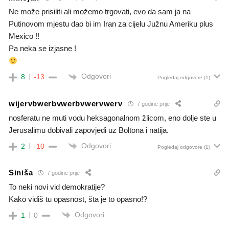
Ne može prisiliti ali možemo trgovati, evo da sam ja na
Putinovom mjestu dao bi im Iran za cijelu Južnu Ameriku plus
Mexico !!
Pa neka se izjasne !
Odgovori
8
-13
Pogledaj odgovore
(1)
wijervbwerbvwerbvwervwerv
7 godine prije
nosferatu ne muti vodu heksagonalnom žlicom, eno dolje ste u
Jerusalimu dobivali zapovjedi uz Boltona i natija.
Odgovori
2
-10
Pogledaj odgovore
(1)
Siniša
7 godine prije
To neki novi vid demokratije?
Kako vidiš tu opasnost, šta je to opasno!?
Odgovori
1
0