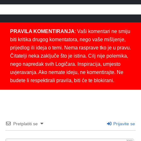
PRAVILA KOMENTIRANJA
: Vaši komentari ne smiju
biti kritika drugog komentatora, nego vaše mišljenje,
prijedlog ili ideja o temi. Nema rasprave tko je u pravu.
Čitatelji neka zaključe što je istina. Cilj nije polemika,
nego napredak svih Logičara. Inspiracija, umjesto
uvjeravanja. Ako nemate ideju, ne komentirajte. Ne
budete li respektirali pravila, biti će te blokirani.
Pretplatiti se
Prijavite se
3000