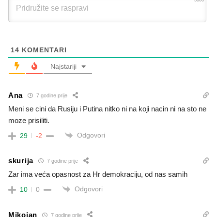
14
KOMENTARI
Najstariji
Ana
7 godine prije
Meni se cini da Rusiju i Putina nitko ni na koji nacin ni na sto ne
moze prisiliti.
Odgovori
29
-2
skurija
7 godine prije
Zar ima veća opasnost za Hr demokraciju, od nas samih
Odgovori
10
0
Mikojan
7 godine prije