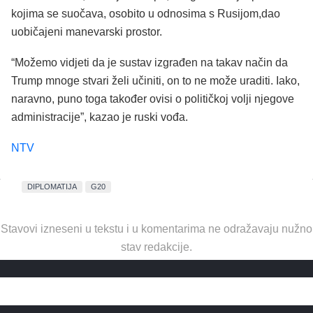
kojima se suočava, osobito u odnosima s Rusijom,dao
uobičajeni manevarski prostor.
“Možemo vidjeti da je sustav izgrađen na takav način da
Trump mnoge stvari želi učiniti, on to ne može uraditi. Iako,
naravno, puno toga također ovisi o političkoj volji njegove
administracije”, kazao je ruski vođa.
NTV
DIPLOMATIJA
G20
Stavovi izneseni u tekstu i u komentarima ne odražavaju nužno
stav redakcije.