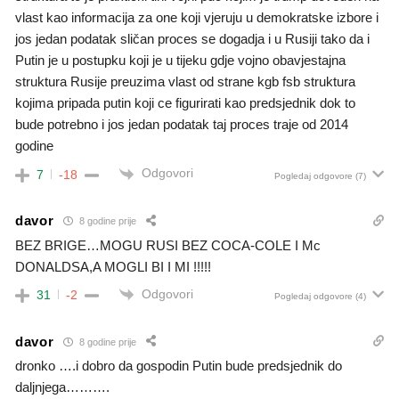
vlast kao informacija za one koji vjeruju u demokratske izbore i
jos jedan podatak sličan proces se dogadja i u Rusiji tako da i
Putin je u postupku koji je u tijeku gdje vojno obavjestajna
struktura Rusije preuzima vlast od strane kgb fsb struktura
kojima pripada putin koji ce figurirati kao predsjednik dok to
bude potrebno i jos jedan podatak taj proces traje od 2014
godine
Odgovori
7
-18
Pogledaj odgovore
(7)
davor
8 godine prije
BEZ BRIGE…MOGU RUSI BEZ COCA-COLE I Mc
DONALDSA,A MOGLI BI I MI !!!!!
Odgovori
31
-2
Pogledaj odgovore
(4)
davor
8 godine prije
dronko ….i dobro da gospodin Putin bude predsjednik do
daljnjega……….