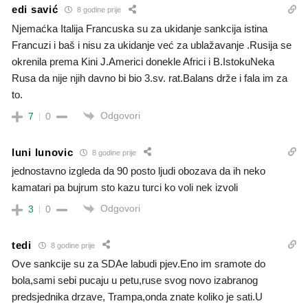
edi savić
8 godine prije
Njemaćka Italija Francuska su za ukidanje sankcija istina
Francuzi i baš i nisu za ukidanje već za ublažavanje .Rusija se
okrenila prema Kini J.Americi donekle Africi i B.IstokuNeka
Rusa da nije njih davno bi bio 3.sv. rat.Balans drže i fala im za
to.
Odgovori
7
0
luni lunovic
8 godine prije
jednostavno izgleda da 90 posto ljudi obozava da ih neko
kamatari pa bujrum sto kazu turci ko voli nek izvoli
Odgovori
3
0
tedi
8 godine prije
Ove sankcije su za SDAe labudi pjev.Eno im sramote do
bola,sami sebi pucaju u petu,ruse svog novo izabranog
predsjednika drzave, Trampa,onda znate koliko je sati.U