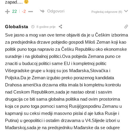
zapad….
Odgovori
22
-2
Pogledaj odgovore
(6)
Globalista
8 godine prije
Sve jasno a mog van ove teme objaviti da je u Češkim izborima
za predsjednika drzave pobjedio gospodi Miloš Zeman koji kao
politik puno toga napravio za Češku Republiku oko ekonomske
suradnje i na globalnoj politici.Ova pobjeda Zemana puno ce
znaciti u buducoj politici same EU i kompletnoj politic
Višegradske grupe u kojoj su jos Mađarska,Slovačka i
Poljska.Da je Zeman izgubio preko porazenog kandidata
Drahosa američka drzavna elita imala bi kompletnu kontrolu
nad Ceskom Republikom,sada je nastao obrat i sasvim
drugacija ce biti sama globalna politika nad ovim prostorima
koja ce puno toga pomoci samoj Rusiji(gospodinu Zemanu u
kapmanji su ceksi mediji masovno pislai d aje lutka Rusije i
Putina) u geopolitici i ostalim drzavama u V4.Slijede izbori u
Mađarskoj,sada je na predsjedniku Mađarske da se odupre