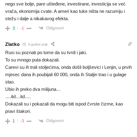
nego sve bolje, pare ušteđene, investirane, investicija se već
vrača, ekonomija cvate. A ameri kao tuke ništa ne razumiju i
stežu i dalje a nikakavog efekta.
Odgovori
3
-1
Zlatko
8 godine prije
Rusi su poznati po tome da su tvrdi i jaki.
To su mnogo puta dokazali.
Carevi su ih trali stoljećima, onda došli boljševici i Lenjin, u prvih
mjesec dana ih poubijali 60 000, onda ih Staljin trao i u gulage
slao.
Ubio ih preko dva milijuna…
….itd…itd….
Dokazali su i pokazali da mogu biti ispod čvrste čizme, kao
pravi štakori.
Odgovori
1
-3