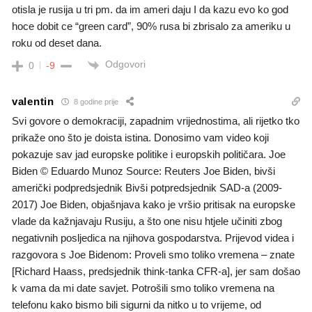
otisla je rusija u tri pm. da im ameri daju I da kazu evo ko god
hoce dobit ce “green card”, 90% rusa bi zbrisalo za ameriku u
roku od deset dana.
Odgovori
0
-9
valentin
8 godine prije
Svi govore o demokraciji, zapadnim vrijednostima, ali rijetko tko
prikaže ono što je doista istina. Donosimo vam video koji
pokazuje sav jad europske politike i europskih političara. Joe
Biden © Eduardo Munoz Source: Reuters Joe Biden, bivši
američki podpredsjednik Bivši potpredsjednik SAD-a (2009-
2017) Joe Biden, objašnjava kako je vršio pritisak na europske
vlade da kažnjavaju Rusiju, a što one nisu htjele učiniti zbog
negativnih posljedica na njihova gospodarstva. Prijevod videa i
razgovora s Joe Bidenom: Proveli smo toliko vremena – znate
[Richard Haass, predsjednik think-tanka CFR-a], jer sam došao
k vama da mi date savjet. Potrošili smo toliko vremena na
telefonu kako bismo bili sigurni da nitko u to vrijeme, od