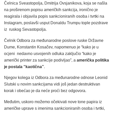
Čelnica Sveastopolja, Dmitrija Ovsjanikova, koja se našla
na proširenom popisu američkih sankcija, ironično je
reagirala i objavila popis sankcioniranih osoba i tvrtki na
Instagram, poslavši usput Donaldu Trumpu tople pozdrave
iz ruskog Sevastopolja.
Čelnik Odbora za međunarodne poslove ruske Državne
Dume, Konstantin Kosačev, napomenuo je “kako je u
ocjeni nedavno usvojenih odluka zaključio “kako je
američki printer za sankcije podivljao”, a
američka politika
je postala “kaotična”
.
Njegov kolega iz Odbora za međunarodne odnose Leonid
Slutski u novim sankcijama vidi još jedan destruktivan
korak i obećao je da neće proći bez odgovora.
Međutim, uskoro možemo očekivati nove tone papira iz
američke uprave s imenima sankcioniranih osoba i tvrtki,