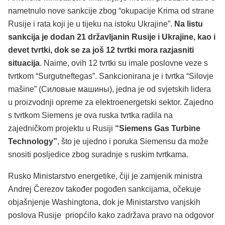
nametnulo nove sankcije zbog “okupacije Krima od strane
Rusije i rata koji je u tijeku na istoku Ukrajine”.
Na listu
sankcija je dodan 21 državljanin Rusije i Ukrajine, kao i
devet tvrtki, dok se za još 12 tvrtki mora razjasniti
situacija
. Naime, ovih 12 tvrtki su imale poslovne veze s
tvrtkom “Surgutneftegas”. Sankcionirana je i tvrtka “Silovje
mašine” (Силовые машины), jedna je od svjetskih lidera
u proizvodnji opreme za elektroenergetski sektor. Zajedno
s tvrtkom Siemens je ova ruska tvrtka radila na
zajedničkom projektu u Rusiji
“Siemens Gas Turbine
Technology”
, što je ujedno i poruka Siemensu da može
snositi posljedice zbog suradnje s ruskim tvrtkama.
Rusko Ministarstvo energetike, čiji je zamjenik ministra
Andrej Čerezov također pogođen sankcijama, očekuje
objašnjenje Washingtona, dok je Ministarstvo vanjskih
poslova Rusije priopćilo kako zadržava pravo na odgovor