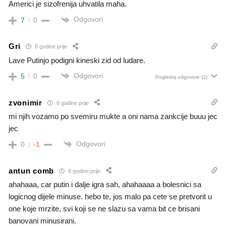
Americi je sizofrenija uhvatila maha.
Odgovori
7
0
Gri
8 godine prije
Lave Putinjo podigni kineski zid od ludare.
Odgovori
5
0
Pogledaj odgovore
(1)
zvonimir
8 godine prije
mi njih vozamo po svemiru mukte a oni nama zankcije buuu jec
jec
Odgovori
0
-1
antun comb
8 godine prije
ahahaaa, car putin i dalje igra sah, ahahaaaa a bolesnici sa
logicnog dijele minuse. hebo te, jos malo pa cete se pretvorit u
one koje mrzite, svi koji se ne slazu sa vama bit ce brisani
banovani minusirani.