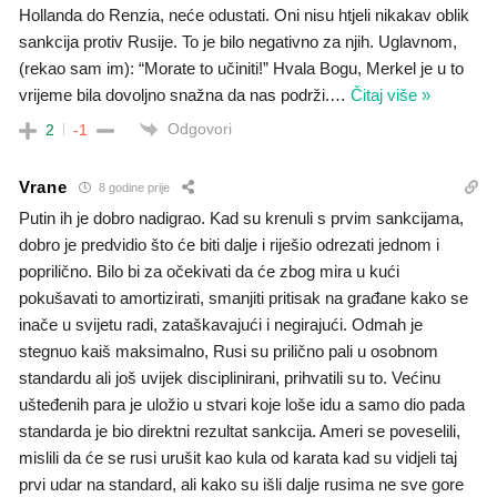
Hollanda do Renzia, neće odustati. Oni nisu htjeli nikakav oblik
sankcija protiv Rusije. To je bilo negativno za njih. Uglavnom,
(rekao sam im): “Morate to učiniti!” Hvala Bogu, Merkel je u to
vrijeme bila dovoljno snažna da nas podrži.
…
Čitaj više »
Odgovori
2
-1
Vrane
8 godine prije
Putin ih je dobro nadigrao. Kad su krenuli s prvim sankcijama,
dobro je predvidio što će biti dalje i riješio odrezati jednom i
poprilično. Bilo bi za očekivati da će zbog mira u kući
pokušavati to amortizirati, smanjiti pritisak na građane kako se
inače u svijetu radi, zataškavajući i negirajući. Odmah je
stegnuo kaiš maksimalno, Rusi su prilično pali u osobnom
standardu ali još uvijek disciplinirani, prihvatili su to. Većinu
ušteđenih para je uložio u stvari koje loše idu a samo dio pada
standarda je bio direktni rezultat sankcija. Ameri se poveselili,
mislili da će se rusi urušit kao kula od karata kad su vidjeli taj
prvi udar na standard, ali kako su išli dalje rusima ne sve gore