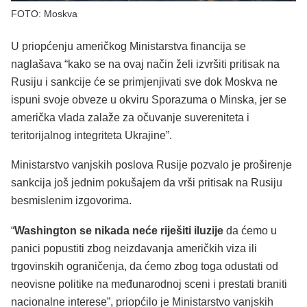
FOTO: Moskva
U priopćenju američkog Ministarstva financija se
naglašava “kako se na ovaj način želi izvršiti pritisak na
Rusiju i sankcije će se primjenjivati sve dok Moskva ne
ispuni svoje obveze u okviru Sporazuma o Minska, jer se
američka vlada zalaže za očuvanje suvereniteta i
teritorijalnog integriteta Ukrajine”.
Ministarstvo vanjskih poslova Rusije pozvalo je proširenje
sankcija još jednim pokušajem da vrši pritisak na Rusiju
besmislenim izgovorima.
“
Washington se nikada neće riješiti iluzije
da ćemo u
panici popustiti zbog neizdavanja američkih viza ili
trgovinskih ograničenja, da ćemo zbog toga odustati od
neovisne politike na međunarodnoj sceni i prestati braniti
nacionalne interese”, priopćilo je Ministarstvo vanjskih