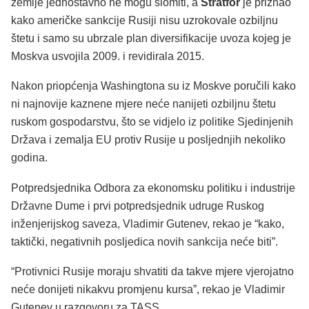
zemlje jednostavno ne mogu slomiti, a
Stratfor
je priznao
kako američke sankcije Rusiji nisu uzrokovale ozbiljnu
štetu i samo su ubrzale plan diversifikacije uvoza kojeg je
Moskva usvojila 2009. i revidirala 2015.
Nakon priopćenja Washingtona su iz Moskve poručili kako
ni najnovije kaznene mjere neće nanijeti ozbiljnu štetu
ruskom gospodarstvu, što se vidjelo iz politike Sjedinjenih
Država i zemalja EU protiv Rusije u posljednjih nekoliko
godina.
Potpredsjednika Odbora za ekonomsku politiku i industrije
Državne Dume i prvi potpredsjednik udruge Ruskog
inženjerijskog saveza, Vladimir Gutenev, rekao je “kako,
taktički, negativnih posljedica novih sankcija neće biti”.
“Protivnici Rusije moraju shvatiti da takve mjere vjerojatno
neće donijeti nikakvu promjenu kursa”, rekao je Vladimir
Gutenev u razgovoru za TASS.