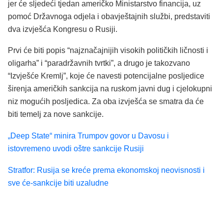
jer će sljedeći tjedan američko Ministarstvo financija, uz
pomoć Državnoga odjela i obavještajnih službi, predstaviti
dva izvješća Kongresu o Rusiji.
Prvi će biti popis “najznačajnijih visokih političkih ličnosti i
oligarha” i “paradržavnih tvrtki”, a drugo je takozvano
“Izvješće Kremlj”, koje će navesti potencijalne posljedice
širenja američkih sankcija na ruskom javni dug i cjelokupni
niz mogućih posljedica. Za oba izvješća se smatra da će
biti temelj za nove sankcije.
„Deep State“ minira Trumpov govor u Davosu i
istovremeno uvodi oštre sankcije Rusiji
Stratfor: Rusija se kreće prema ekonomskoj neovisnosti i
sve će-sankcije biti uzaludne