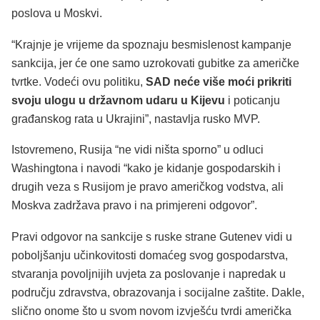
poslova u Moskvi.
“Krajnje je vrijeme da spoznaju besmislenost kampanje
sankcija, jer će one samo uzrokovati gubitke za američke
tvrtke. Vodeći ovu politiku,
SAD neće više moći prikriti
svoju ulogu u državnom udaru u Kijevu
i poticanju
građanskog rata u Ukrajini”, nastavlja rusko MVP.
Istovremeno, Rusija “ne vidi ništa sporno” u odluci
Washingtona i navodi “kako je kidanje gospodarskih i
drugih veza s Rusijom je pravo američkog vodstva, ali
Moskva zadržava pravo i na primjereni odgovor”.
Pravi odgovor na sankcije s ruske strane Gutenev vidi u
poboljšanju učinkovitosti domaćeg svog gospodarstva,
stvaranja povoljnijih uvjeta za poslovanje i napredak u
području zdravstva, obrazovanja i socijalne zaštite. Dakle,
slično onome što u svom novom izvješću tvrdi američka