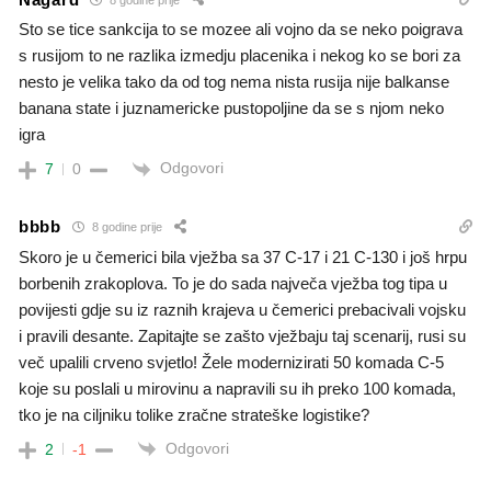
Sto se tice sankcija to se mozee ali vojno da se neko poigrava
s rusijom to ne razlika izmedju placenika i nekog ko se bori za
nesto je velika tako da od tog nema nista rusija nije balkanse
banana state i juznamericke pustopoljine da se s njom neko
igra
Odgovori
7
0
bbbb
8 godine prije
Skoro je u čemerici bila vježba sa 37 C-17 i 21 C-130 i još hrpu
borbenih zrakoplova. To je do sada največa vježba tog tipa u
povijesti gdje su iz raznih krajeva u čemerici prebacivali vojsku
i pravili desante. Zapitajte se zašto vježbaju taj scenarij, rusi su
več upalili crveno svjetlo! Žele modernizirati 50 komada C-5
koje su poslali u mirovinu a napravili su ih preko 100 komada,
tko je na ciljniku tolike zračne strateške logistike?
Odgovori
2
-1