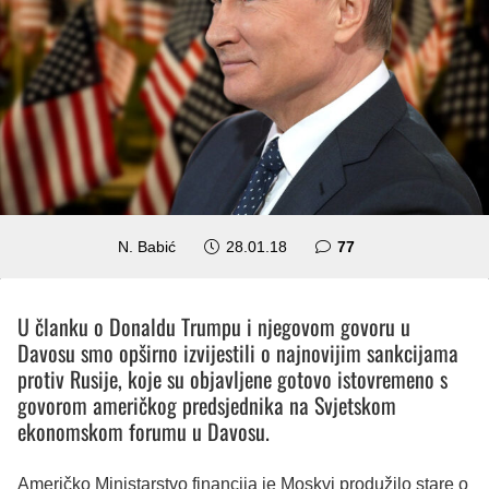
komentara
N. Babić
28.01.18
77
U članku o Donaldu Trumpu i njegovom govoru u
Davosu smo opširno izvijestili o najnovijim sankcijama
protiv Rusije, koje su objavljene gotovo istovremeno s
govorom američkog predsjednika na Svjetskom
ekonomskom forumu u Davosu.
Američko Ministarstvo financija je Moskvi produžilo stare o