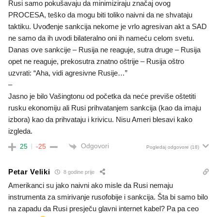
Rusi samo pokušavaju da minimiziraju značaj ovog
PROCESA, teško da mogu biti toliko naivni da ne shvataju
taktiku. Uvođenje sankcija nekome je vrlo agresivan akt a SAD
ne samo da ih uvodi bilateralno oni ih nameću celom svetu.
Danas ove sankcije – Rusija ne reaguje, sutra druge – Rusija
opet ne reaguje, prekosutra znatno oštrije – Rusija oštro
uzvrati: “Aha, vidi agresivne Rusije…”
–
Jasno je bilo Vašingtonu od početka da neće previše oštetiti
rusku ekonomiju ali Rusi prihvatanjem sankcija (kao da imaju
izbora) kao da prihvataju i krivicu. Nisu Ameri blesavi kako
izgleda.
Odgovori
25
-25
Pogledaj odgovore
(18)
Petar Veliki
8 godine prije
Amerikanci su jako naivni ako misle da Rusi nemaju
instrumenta za smirivanje rusofobije i sankcija. Šta bi samo bilo
na zapadu da Rusi presječu glavni internet kabel? Pa pa ceo