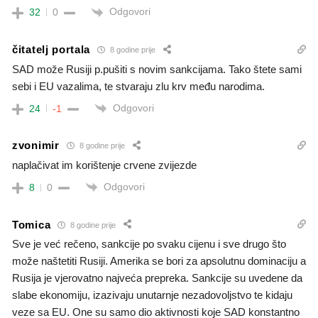
Odgovori
32
0
čitatelj portala
8 godine prije
SAD može Rusiji p.pušiti s novim sankcijama. Tako štete sami
sebi i EU vazalima, te stvaraju zlu krv među narodima.
Odgovori
24
-1
zvonimir
8 godine prije
naplačivat im korištenje crvene zvijezde
Odgovori
8
0
Tomica
8 godine prije
Sve je već rečeno, sankcije po svaku cijenu i sve drugo što
može naštetiti Rusiji. Amerika se bori za apsolutnu dominaciju a
Rusija je vjerovatno najveća prepreka. Sankcije su uvedene da
slabe ekonomiju, izazivaju unutarnje nezadovoljstvo te kidaju
veze sa EU. One su samo dio aktivnosti koje SAD konstantno