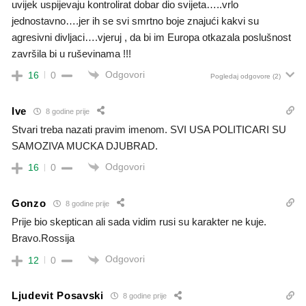
uvijek uspijevaju kontrolirat dobar dio svijeta…..vrlo
jednostavno….jer ih se svi smrtno boje znajući kakvi su
agresivni divljaci….vjeruj , da bi im Europa otkazala poslušnost
završila bi u ruševinama !!!
Odgovori
16
0
Pogledaj odgovore
(2)
Ive
8 godine prije
Stvari treba nazati pravim imenom. SVI USA POLITICARI SU
SAMOZIVA MUCKA DJUBRAD.
Odgovori
16
0
Gonzo
8 godine prije
Prije bio skeptican ali sada vidim rusi su karakter ne kuje.
Bravo.Rossija
Odgovori
12
0
Ljudevit Posavski
8 godine prije