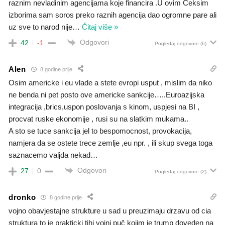
raznim nevladinim agencijama koje financira .U ovim Ceksim
izborima sam soros preko raznih agencija dao ogromne pare ali
uz sve to narod nije
…
Čitaj više »
Odgovori
42
-1
Pogledaj odgovore
(6)
Alen
8 godine prije
Osim americke i eu vlade a stete evropi usput , mislim da niko
ne benda ni pet posto ove americke sankcije…..Euroazijska
integracija ,brics,uspon poslovanja s kinom, uspjesi na BI ,
procvat ruske ekonomije , rusi su na slatkim mukama..
A sto se tuce sankcija jel to bespomocnost, provokacija,
namjera da se ostete trece zemlje ,eu npr. , ili skup svega toga
saznacemo valjda nekad…
Odgovori
27
0
Pogledaj odgovore
(2)
dronko
8 godine prije
vojno obavjestajne strukture u sad u preuzimaju drzavu od cia
struktura to je prakticki tihi vojni puč kojim je trump doveden na