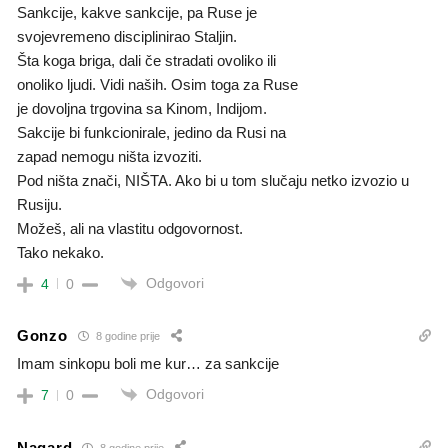
Sankcije, kakve sankcije, pa Ruse je
svojevremeno disciplinirao Staljin.
Šta koga briga, dali če stradati ovoliko ili
onoliko ljudi. Vidi naših. Osim toga za Ruse
je dovoljna trgovina sa Kinom, Indijom.
Sakcije bi funkcionirale, jedino da Rusi na
zapad nemogu ništa izvoziti.
Pod ništa znači, NIŠTA. Ako bi u tom slučaju netko izvozio u
Rusiju.
Možeš, ali na vlastitu odgovornost.
Tako nekako.
Odgovori
4
0
Gonzo
8 godine prije
Imam sinkopu boli me kur… za sankcije
Odgovori
7
0
Nagard
8 godine prije