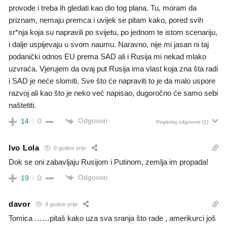
provode i treba ih gledati kao dio tog plana. Tu, moram da
priznam, nemaju premca i uvijek se pitam kako, pored svih
sr*nja koja su napravili po svijetu, po jednom te istom scenariju,
i dalje uspijevaju u svom naumu. Naravno, nije mi jasan ni taj
podanički odnos EU prema SAD ali i Rusija mi nekad mlako
uzvraća. Vjerujem da ovaj put Rusija ima vlast koja zna šta radi
i SAD je neće slomiti. Sve što će napraviti to je da malo uspore
razvoj ali kao što je neko već napisao, dugoročno će samo sebi
naštetiti.
Odgovori
14
0
Pogledaj odgovore
(1)
Ivo Lola
8 godine prije
Dok se oni zabavljaju Rusijom i Putinom, zemlja im propada!
Odgovori
19
0
davor
8 godine prije
Tomica ……pitaš kako uza sva sranja što rade , amerikurci još