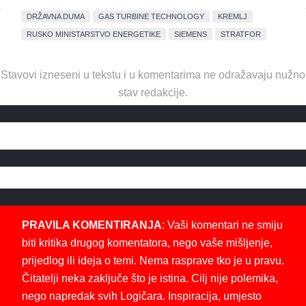
DRŽAVNA DUMA
GAS TURBINE TECHNOLOGY
KREMLJ
RUSKO MINISTARSTVO ENERGETIKE
SIEMENS
STRATFOR
Stavovi izneseni u tekstu i u komentarima ne odražavaju nužno
stav redakcije.
PRAVILA KOMENTIRANJA
: Vaši komentari ne smiju
biti kritika drugog komentatora, nego vaše mišljenje,
prijedlog ili ideja o temi. Nema rasprave tko je u pravu.
Čitatelji neka zaključe što je istina. Cilj nije polemika,
nego napredak svih Logičara. Inspiracija, umjesto