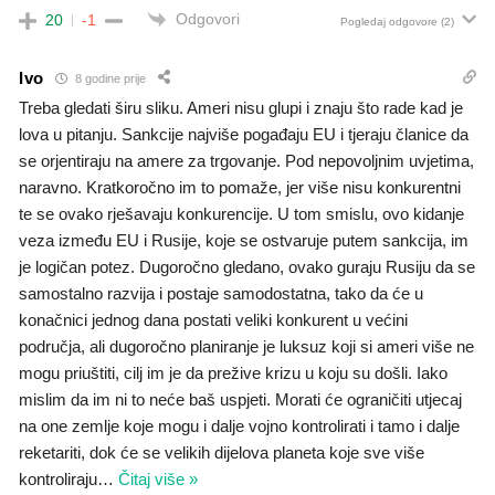
Odgovori
20
-1
Pogledaj odgovore
(2)
Ivo
8 godine prije
Treba gledati širu sliku. Ameri nisu glupi i znaju što rade kad je
lova u pitanju. Sankcije najviše pogađaju EU i tjeraju članice da
se orjentiraju na amere za trgovanje. Pod nepovoljnim uvjetima,
naravno. Kratkoročno im to pomaže, jer više nisu konkurentni
te se ovako rješavaju konkurencije. U tom smislu, ovo kidanje
veza između EU i Rusije, koje se ostvaruje putem sankcija, im
je logičan potez. Dugoročno gledano, ovako guraju Rusiju da se
samostalno razvija i postaje samodostatna, tako da će u
konačnici jednog dana postati veliki konkurent u većini
područja, ali dugoročno planiranje je luksuz koji si ameri više ne
mogu priuštiti, cilj im je da prežive krizu u koju su došli. Iako
mislim da im ni to neće baš uspjeti. Morati će ograničiti utjecaj
na one zemlje koje mogu i dalje vojno kontrolirati i tamo i dalje
reketariti, dok će se velikih dijelova planeta koje sve više
kontroliraju
…
Čitaj više »