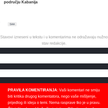
području Kabanija
SAA
Stavovi izneseni u tekstu i u komentarima ne odražavaju nužno
stav redakcije.
PRAVILA KOMENTIRANJA
: Vaši komentari ne smiju
biti kritika drugog komentatora, nego vaše mišljenje,
prijedlog ili ideja o temi. Nema rasprave tko je u pravu.