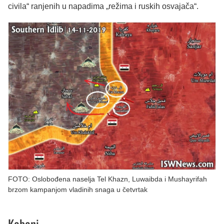
civila“ ranjenih u napadima „režima i ruskih osvajača“.
FOTO: Oslobođena naselja Tel Khazn, Luwaibda i Mushayrifah
brzom kampanjom vladinih snaga u četvrtak
Kabani