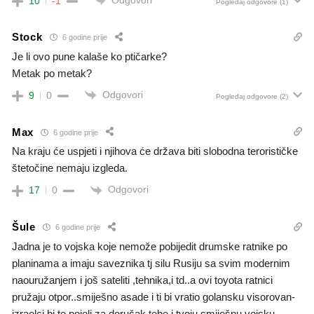
10
-1
Pogledaj odgovore
(1)
Stock
6 godine prije
Je li ovo pune kalaše ko ptičarke?
Metak po metak?
Odgovori
9
0
Pogledaj odgovore
(2)
Max
6 godine prije
Na kraju će uspjeti i njihova će država biti slobodna terorističke
štetočine nemaju izgleda.
Odgovori
17
0
Šule
6 godine prije
Jadna je to vojska koje nemože pobijedit drumske ratnike po
planinama a imaju saveznika tj silu Rusiju sa svim modernim
naouružanjem i još sateliti ,tehnika,i td..a ovi toyota ratnici
pružaju otpor..smiješno asade i ti bi vratio golansku visorovan-
izraelci bi te pojeli za doručak tebe i tvoju smiješnu vojsku.