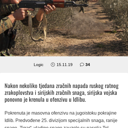
komentara
Logic
15.11.19
34
Nakon nekoliko tjedana zračnih napada ruskog ratnog
zrakoplovstva i sirijskih zračnih snaga, sirijska vojska
ponovno je krenula u ofenzivu u Idlibu.
Pokrenuta je masovna ofenzivu na jugoistoku pokrajine
Idlib. Predvođene 25. divizijom specijalnih snaga, ranije
snage „Tigar“, vladine snage zauzele su naselja Tel