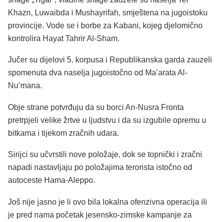
Khazn, Luwaibda i Mushayrifah, smještena na jugoistoku
provincije. Vode se i borbe za Kabani, kojeg djelomično
kontrolira Hayat Tahrir Al-Sham.
Jučer su dijelovi 5. korpusa i Republikanska garda zauzeli
spomenuta dva naselja jugoistočno od Ma’arata Al-
Nu’mana.
Obje strane potvrđuju da su borci An-Nusra Fronta
pretrpjeli velike žrtve u ljudstvu i da su izgubile opremu u
bitkama i tijekom zračnih udara.
Sirijci su učvrstili nove položaje, dok se topnički i zračni
napadi nastavljaju po položajima terorista istočno od
autoceste Hama-Aleppo.
Još nije jasno je li ovo bila lokalna ofenzivna operacija ili
je pred nama početak jesensko-zimske kampanje za