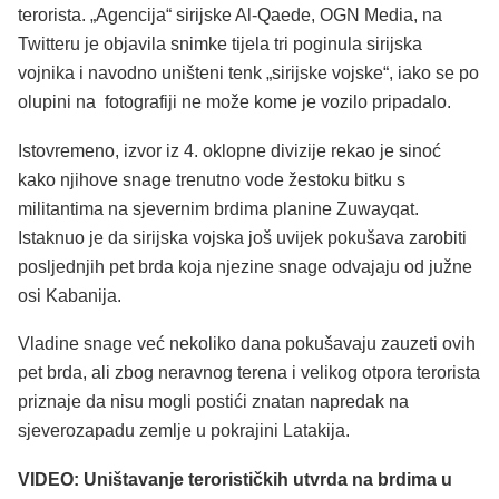
terorista. „Agencija“ sirijske Al-Qaede, OGN Media, na
Twitteru je objavila snimke tijela tri poginula sirijska
vojnika i navodno uništeni tenk „sirijske vojske“, iako se po
olupini na fotografiji ne može kome je vozilo pripadalo.
Istovremeno, izvor iz 4. oklopne divizije rekao je sinoć
kako njihove snage trenutno vode žestoku bitku s
militantima na sjevernim brdima planine Zuwayqat.
Istaknuo je da sirijska vojska još uvijek pokušava zarobiti
posljednjih pet brda koja njezine snage odvajaju od južne
osi Kabanija.
Vladine snage već nekoliko dana pokušavaju zauzeti ovih
pet brda, ali zbog neravnog terena i velikog otpora terorista
priznaje da nisu mogli postići znatan napredak na
sjeverozapadu zemlje u pokrajini Latakija.
VIDEO: Uništavanje terorističkih utvrda na brdima u