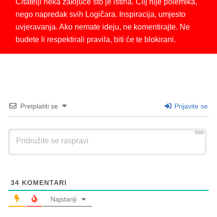
Čitatelji neka zaključe što je istina. Cilj nije polemika,
nego napredak svih Logičara. Inspiracija, umjesto
uvjeravanja. Ako nemate ideju, ne komentirajte. Ne
budete li respektirali pravila, biti će te blokirani.
Pretplatiti se
Prijavite se
3000
34
KOMENTARI
Najstariji