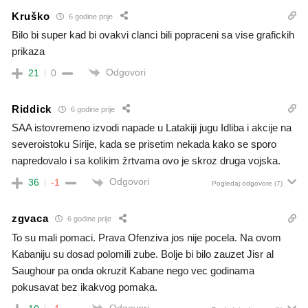
Kruško
6 godine prije
Bilo bi super kad bi ovakvi clanci bili popraceni sa vise grafickih
prikaza
Odgovori
21
0
Riddick
6 godine prije
SAA istovremeno izvodi napade u Latakiji jugu Idliba i akcije na
severoistoku Sirije, kada se prisetim nekada kako se sporo
napredovalo i sa kolikim žrtvama ovo je skroz druga vojska.
Odgovori
36
-1
Pogledaj odgovore
(7)
zgvaca
6 godine prije
To su mali pomaci. Prava Ofenziva jos nije pocela. Na ovom
Kabaniju su dosad polomili zube. Bolje bi bilo zauzet Jisr al
Saughour pa onda okruzit Kabane nego vec godinama
pokusavat bez ikakvog pomaka.
Odgovori