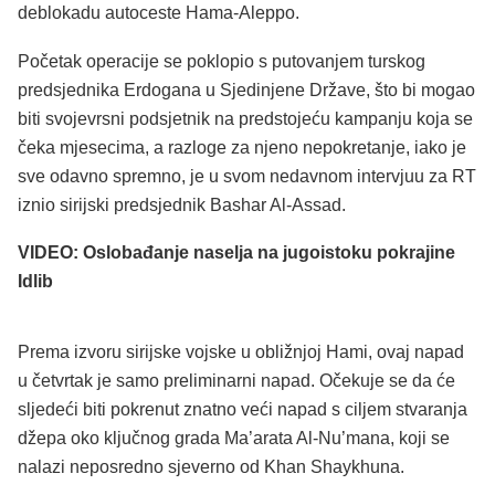
deblokadu autoceste Hama-Aleppo.
Početak operacije se poklopio s putovanjem turskog
predsjednika Erdogana u Sjedinjene Države, što bi mogao
biti svojevrsni podsjetnik na predstojeću kampanju koja se
čeka mjesecima, a razloge za njeno nepokretanje, iako je
sve odavno spremno, je u svom nedavnom intervjuu za RT
iznio sirijski predsjednik Bashar Al-Assad.
VIDEO: Oslobađanje naselja na jugoistoku pokrajine
Idlib
Prema izvoru sirijske vojske u obližnjoj Hami, ovaj napad
u četvrtak je samo preliminarni napad. Očekuje se da će
sljedeći biti pokrenut znatno veći napad s ciljem stvaranja
džepa oko ključnog grada Ma’arata Al-Nu’mana, koji se
nalazi neposredno sjeverno od Khan Shaykhuna.