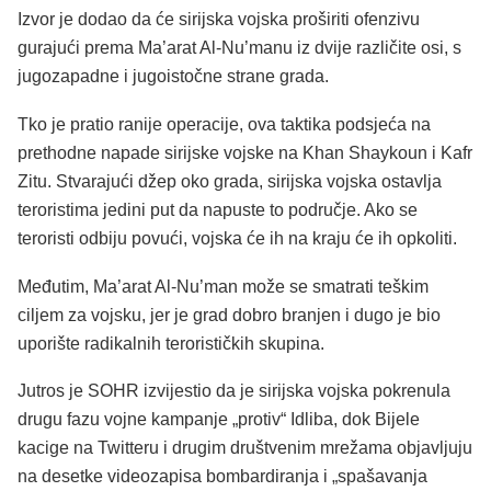
Izvor je dodao da će sirijska vojska proširiti ofenzivu
gurajući prema Ma’arat Al-Nu’manu iz dvije različite osi, s
jugozapadne i jugoistočne strane grada.
Tko je pratio ranije operacije, ova taktika podsjeća na
prethodne napade sirijske vojske na Khan Shaykoun i Kafr
Zitu. Stvarajući džep oko grada, sirijska vojska ostavlja
teroristima jedini put da napuste to područje. Ako se
teroristi odbiju povući, vojska će ih na kraju će ih opkoliti.
Međutim, Ma’arat Al-Nu’man može se smatrati teškim
ciljem za vojsku, jer je grad dobro branjen i dugo je bio
uporište radikalnih terorističkih skupina.
Jutros je SOHR izvijestio da je sirijska vojska pokrenula
drugu fazu vojne kampanje „protiv“ Idliba, dok Bijele
kacige na Twitteru i drugim društvenim mrežama objavljuju
na desetke videozapisa bombardiranja i „spašavanja