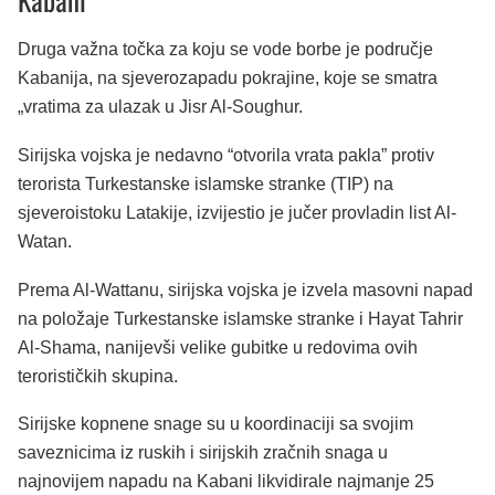
Druga važna točka za koju se vode borbe je područje
Kabanija, na sjeverozapadu pokrajine, koje se smatra
„vratima za ulazak u Jisr Al-Soughur.
Sirijska vojska je nedavno “otvorila vrata pakla” protiv
terorista Turkestanske islamske stranke (TIP) na
sjeveroistoku Latakije, izvijestio je jučer provladin list Al-
Watan.
Prema Al-Wattanu, sirijska vojska je izvela masovni napad
na položaje Turkestanske islamske stranke i Hayat Tahrir
Al-Shama, nanijevši velike gubitke u redovima ovih
terorističkih skupina.
Sirijske kopnene snage su u koordinaciji sa svojim
saveznicima iz ruskih i sirijskih zračnih snaga u
najnovijem napadu na Kabani likvidirale najmanje 25