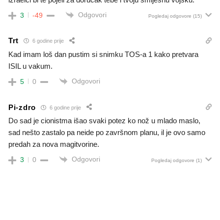
Odgovori
3
-49
Pogledaj odgovore
(15)
Trt
6 godine prije
Kad imam loš dan pustim si snimku TOS-a 1 kako pretvara
ISIL u vakum.
Odgovori
5
0
Pi-zdro
6 godine prije
Do sad je cionistma išao svaki potez ko nož u mlado maslo,
sad nešto zastalo pa neide po završnom planu, il je ovo samo
predah za nova magitvorine.
Odgovori
3
0
Pogledaj odgovore
(1)