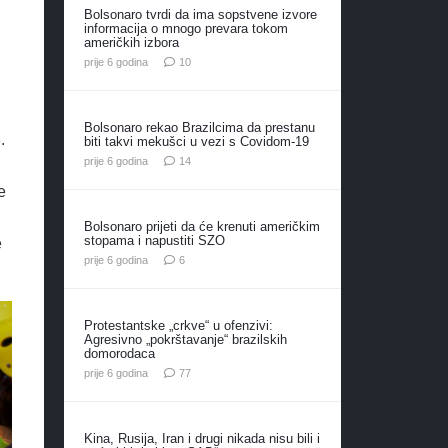
Bolsonaro tvrdi da ima sopstvene izvore
informacija o mnogo prevara tokom
američkih izbora
komentara
prije 6 godina
10
Bolsonaro rekao Brazilcima da prestanu
.
biti takvi mekušci u vezi s Covidom-19
komentara
prije 6 godina
14
e
Bolsonaro prijeti da će krenuti američkim
stopama i napustiti SZO
e
komentara
prije 6 godina
6
Protestantske „crkve“ u ofenzivi:
Agresivno „pokrštavanje“ brazilskih
domorodaca
komentara
prije 6 godina
77
Kina, Rusija, Iran i drugi nikada nisu bili i