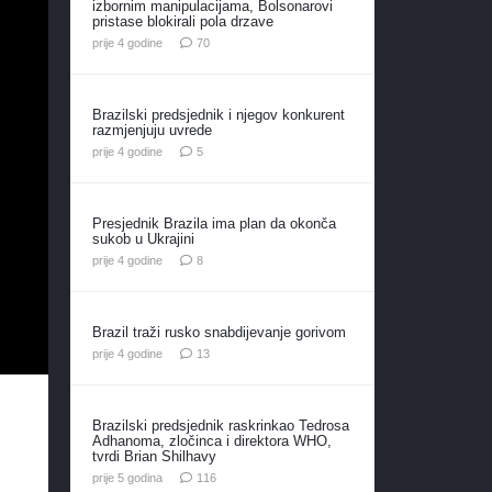
izbornim manipulacijama, Bolsonarovi
pristase blokirali pola drzave
komentara
prije 4 godine
70
Brazilski predsjednik i njegov konkurent
razmjenjuju uvrede
komentara
prije 4 godine
5
Presjednik Brazila ima plan da okonča
sukob u Ukrajini
komentara
prije 4 godine
8
Brazil traži rusko snabdijevanje gorivom
komentara
prije 4 godine
13
Brazilski predsjednik raskrinkao Tedrosa
Adhanoma, zločinca i direktora WHO,
tvrdi Brian Shilhavy
komentara
prije 5 godina
116