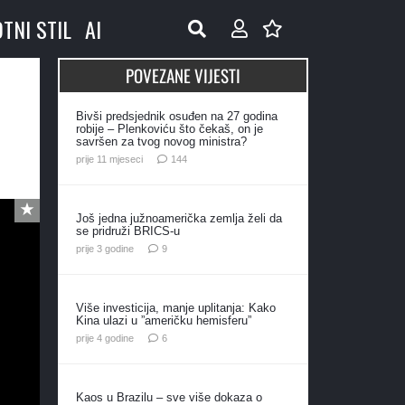
OTNI STIL
AI
POVEZANE VIJESTI
Bivši predsjednik osuđen na 27 godina
robije – Plenkoviću što čekaš, on je
savršen za tvog novog ministra?
komentara
prije 11 mjeseci
144
Još jedna južnoamerička zemlja želi da
se pridruži BRICS-u
komentara
prije 3 godine
9
Više investicija, manje uplitanja: Kako
Kina ulazi u ”američku hemisferu”
komentara
prije 4 godine
6
Kaos u Brazilu – sve više dokaza o