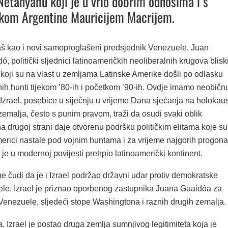
etanyahu koji je u vrlo dobrim odnosima i s
ikom Argentine Mauricijem Macrijem.
aš kao i novi samoproglašeni predsjednik Venezuele, Juan
, politički sljednici latinoameričkih neoliberalnih krugova blisk
koji su na vlast u zemljama Latinske Amerike došli po odlasku
jnih hunti tijekom ’80-ih i početkom ’90-ih. Ovdje imamo neobičn
 Izrael, posebice u siječnju u vrijeme Dana sjećanja na holokaus
emalja, često s punim pravom, traži da osudi svaki oblik
a drugoj strani daje otvorenu podršku političkim elitama koje su
erici nastale pod vojnim huntama i za vrijeme najgorih progona
je u modernoj povijesti pretrpio latinoamerički kontinent.
 čudi da je i Izrael podržao državni udar protiv demokratske
le. Izrael je priznao oporbenog zastupnika Juana Guaidóa za
Venezuele, sljedeći stope Washingtona i raznih drugih zemalja.
Izrael je postao druga zemlja sumnjivog legitimiteta koja je