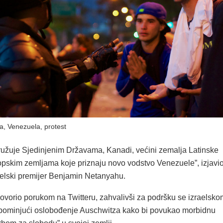
ja, Venezuela, protest
idružuje Sjedinjenim Državama, Kanadi, većini zemalja Latinske
opskim zemljama koje priznaju novo vodstvo Venezuele”, izjavi
raelski premijer Benjamin Netanyahu.
ovorio porukom na Twitteru, zahvalivši za podršku se izraelsko
spominjući oslobođenje Auschwitza kako bi povukao morbidnu