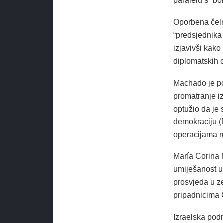
paralelu s “bo
Oporbena čeln
“predsjednika
izjavivši kak
diplomatskih 
Machado je po
promatranje i
optužio da je
demokraciju (
operacijama ru
María Corina 
umiješanost u 
prosvjeda u ze
pripadnicima 
Izraelska pod