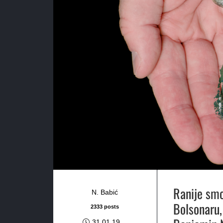
Ranije smo
N. Babić
Bolsonaru, 
2333 posts
31.01.19