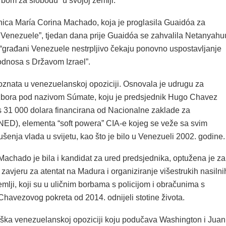
rbom za slobodu” u svojoj zemlji.
ica María Corina Machado, koja je proglasila Guaidóa za
 Venezuele”, tjedan dana prije Guaidóa se zahvalila Netanyahu
o “građani Venezuele nestrpljivo čekaju ponovno uspostavljanje
odnosa s Državom Izrael”.
znata u venezuelanskoj opoziciji. Osnovala je udrugu za
zbora pod nazivom Súmate, koju je predsjednik Hugo Chavez
 s 31 000 dolara financirana od Nacionalne zaklade za
NED), elementa “soft powera” CIA-e kojeg se veže sa svim
šenja vlada u svijetu, kao što je bilo u Venezueli 2002. godine.
Machado je bila i kandidat za ured predsjednika, optužena je za
zavjeru za atentat na Madura i organiziranje višestrukih nasilni
mlji, koji su u uličnim borbama s policijom i obračunima s
Chavezovog pokreta od 2014. odnijeli stotine života.
rška venezuelanskoj opoziciji koju podučava Washington i Jua