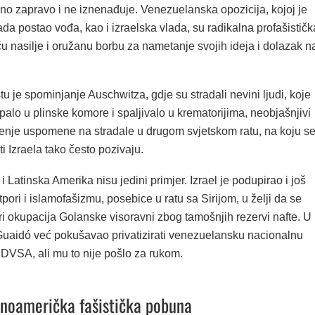
o zapravo i ne iznenađuje. Venezuelanska opozicija, kojoj je
a postao vođa, kao i izraelska vlada, su radikalna profašističk
ču nasilje i oružanu borbu za nametanje svojih ideja i dolazak n
u je spominjanje Auschwitza, gdje su stradali nevini ljudi, koje
alo u plinske komore i spaljivalo u krematorijima, neobjašnjivi
ćenje uspomene na stradale u drugom svjetskom ratu, na koju s
ti Izraela tako često pozivaju.
i Latinska Amerika nisu jedini primjer. Izrael je podupirao i još
tpori i islamofašizmu, posebice u ratu sa Sirijom, u želji da se
iri okupacija Golanske visoravni zbog tamošnjih rezervi nafte. U
Guaidó već pokušavao privatizirati venezuelansku nacionalnu
PDVSA, ali mu to nije pošlo za rukom.
tinoamerička fašistička pobuna