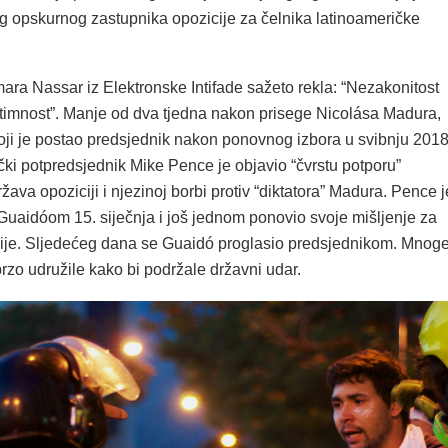
eg opskurnog zastupnika opozicije za čelnika latinoameričke
ara Nassar iz Elektronske Intifade sažeto rekla: “Nezakonitost
gitimnost”. Manje od dva tjedna nakon prisege Nicolása Madura,
koji je postao predsjednik nakon ponovnog izbora u svibnju 2018
čki potpredsjednik Mike Pence je objavio “čvrstu potporu”
žava opoziciji i njezinoj borbi protiv “diktatora” Madura. Pence j
Guaidóom 15. siječnja i još jednom ponovio svoje mišljenje za
je. Sljedećeg dana se Guaidó proglasio predsjednikom. Mnog
rzo udružile kako bi podržale državni udar.