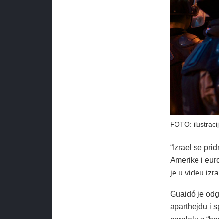
FOTO: ilustraci
“Izrael se pr
Amerike i eur
je u videu iz
Guaidó je odg
aparthejdu i 