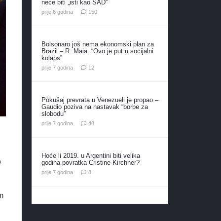
neće biti „isti kao SAD“
komentara
prije 6 godina
150
Bolsonaro još nema ekonomski plan za
Brazil – R. Maia “Ovo je put u socijalni
kolaps”
komentara
prije 7 godina
12
Pokušaj prevrata u Venezueli je propao –
Gaudio poziva na nastavak “borbe za
slobodu”
komentara
prije 7 godina
48
Hoće li 2019. u Argentini biti velika
o
godina povratka Cristine Kirchner?
komentara
prije 7 godina
8
m