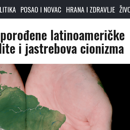
LITIKA
POSAO I NOVAC
HRANA I ZDRAVLJE
ŽIV
eporođene latinoameričke
lite i jastrebova cionizma