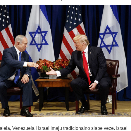
alela, Venezuela i Izrael imaju tradicionalno slabe veze. Izrael