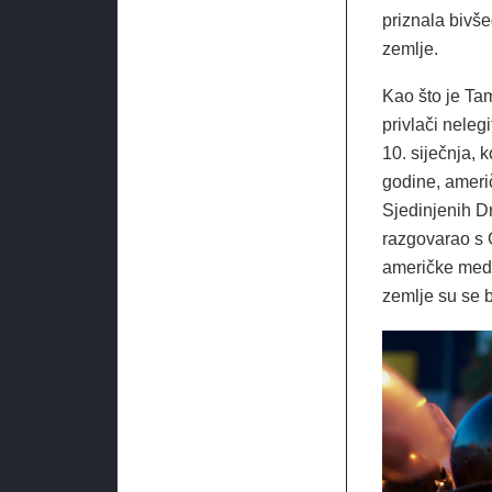
priznala bivš
zemlje.
Kao što je Tam
privlači nele
10. siječnja, 
godine, ameri
Sjedinjenih Dr
razgovarao s 
američke medi
zemlje su se b