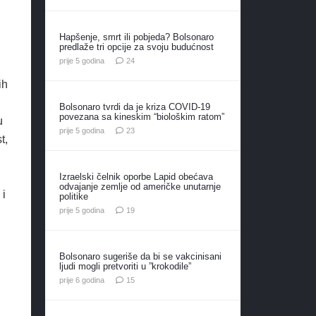
Hapšenje, smrt ili pobjeda? Bolsonaro
predlaže tri opcije za svoju budućnost
komentara
prije 5 godina
24
ih
Bolsonaro tvrdi da je kriza COVID-19
povezana sa kineskim “biološkim ratom”
u
komentara
prije 5 godina
23
t,
Izraelski čelnik oporbe Lapid obećava
odvajanje zemlje od američke unutarnje
 i
politike
komentara
prije 5 godina
19
Bolsonaro sugeriše da bi se vakcinisani
ljudi mogli pretvoriti u ”krokodile”
komentara
prije 6 godina
15