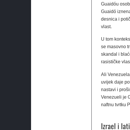
Guaidóu osobn
Guaidó iznenad
desnica i poti
vlast.
U tom kontekst
se masovno trp
skandal i bla
rasističke vlas
Ali Venezuela 
uvijek daje po
nastavi i proš
Venezueli je 
naftnu tvrtku 
Izrael i la