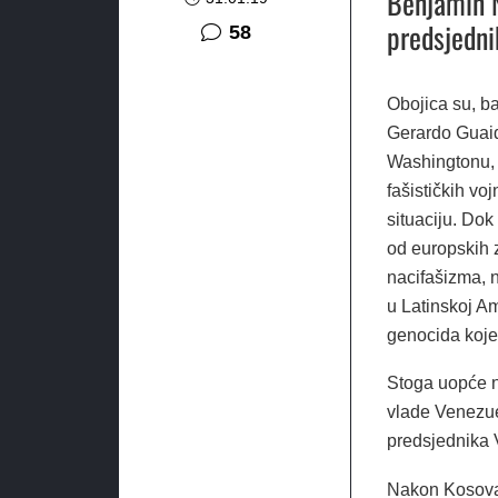
Benjamin N
predsjedn
komentara
58
Obojica su, b
Gerardo Guaidó
Washingtonu, 
fašističkih vo
situaciju. Dok
od europskih z
nacifašizma, n
u Latinskoj Am
genocida koje 
Stoga uopće ne
vlade Venezue
predsjednika 
Nakon Kosova, 