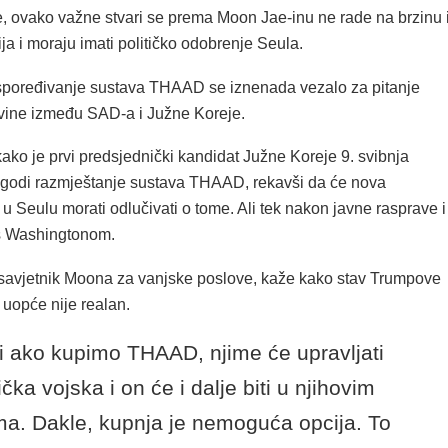
e, ovako važne stvari se prema Moon Jae-inu ne rade na brzinu 
ja i moraju imati političko odobrenje Seula.
spoređivanje sustava THAAD se iznenada vezalo za pitanje
vine između SAD-a i Južne Koreje.
ako je prvi predsjednički kandidat Južne Koreje 9. svibnja
dgodi razmještanje sustava THAAD, rekavši da će nova
 u Seulu morati odlučivati o tome. Ali tek nakon javne rasprave i
s Washingtonom.
 savjetnik Moona za vanjske poslove, kaže kako stav Trumpove
 uopće nije realan.
i ako kupimo THAAD, njime će upravljati
čka vojska i on će i dalje biti u njihovim
a. Dakle, kupnja je nemoguća opcija. To