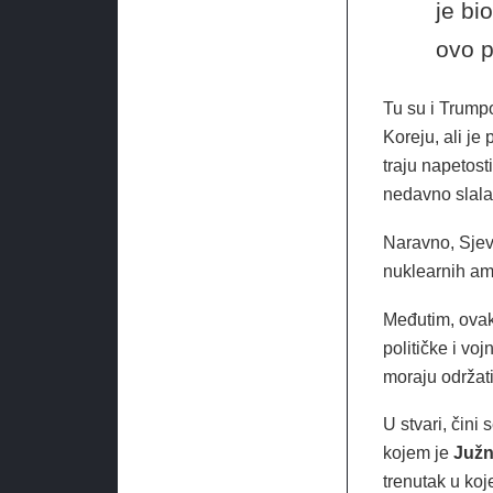
je bi
ovo p
Tu su i Trump
Koreju, ali je
traju napetos
nedavno slala
Naravno, Sjev
nuklearnih amb
Međutim, ovak
političke i vo
moraju održat
U stvari, čini
kojem je
Južn
trenutak u ko