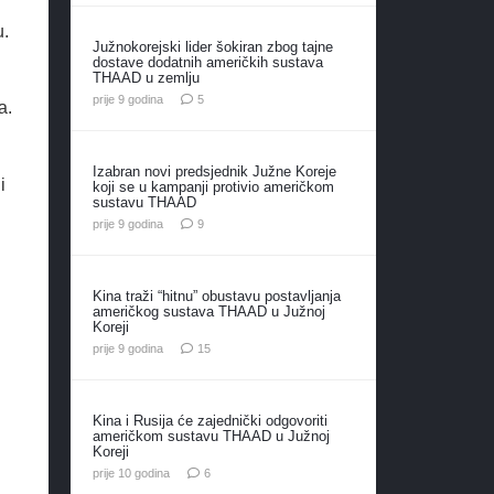
u.
Južnokorejski lider šokiran zbog tajne
dostave dodatnih američkih sustava
THAAD u zemlju
komentara
prije 9 godina
5
a.
Izabran novi predsjednik Južne Koreje
i
koji se u kampanji protivio američkom
sustavu THAAD
komentara
prije 9 godina
9
Kina traži “hitnu” obustavu postavljanja
američkog sustava THAAD u Južnoj
Koreji
komentara
prije 9 godina
15
Kina i Rusija će zajednički odgovoriti
američkom sustavu THAAD u Južnoj
Koreji
komentara
prije 10 godina
6