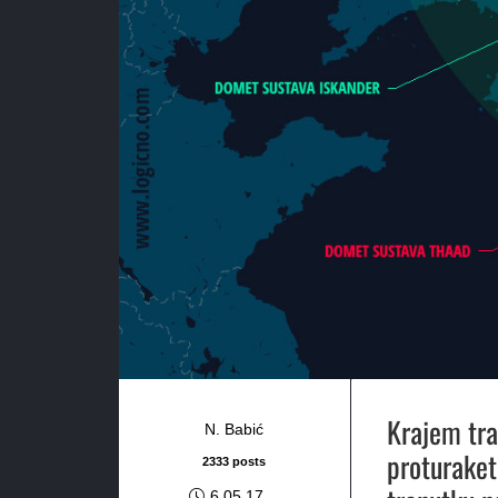
Krajem tra
N. Babić
proturaket
2333 posts
6.05.17