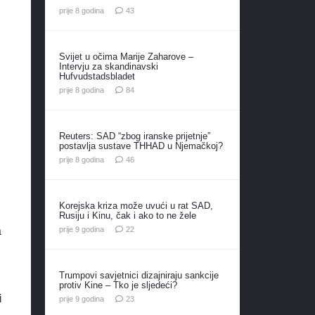
komentara
prije 8 godina
43
Svijet u očima Marije Zaharove –
Intervju za skandinavski
Hufvudstadsbladet
komentara
prije 8 godina
84
Reuters: SAD “zbog iranske prijetnje”
postavlja sustave THHAD u Njemačkoj?
komentara
prije 8 godina
46
Korejska kriza može uvući u rat SAD,
Rusiju i Kinu, čak i ako to ne žele
komentara
prije 9 godina
22
a
Trumpovi savjetnici dizajniraju sankcije
protiv Kine – Tko je sljedeći?
i
komentara
prije 9 godina
23