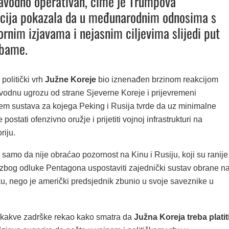
avodno operativan, čime je Trumpova
acija pokazala da u međunarodnim odnosima s
ornim izjavama i nejasnim ciljevima slijedi put
bame.
i politički vrh
Južne Koreje
bio iznenađen brzinom reakcijom
odnu ugrozu od strane Sjeverne Koreje i prijevremeni
em sustava za kojega Peking i Rusija tvrde da uz minimalne
ostati ofenzivno oružje i prijetiti vojnoj infrastrukturi na
riju.
samo da nije obraćao pozornost na Kinu i Rusiju, koji su ranije
e zbog odluke Pentagona uspostaviti zajednički sustav obrane n
u, nego je američki predsjednik zbunio u svoje saveznike u
ikakve zadrške rekao kako smatra da
Južna Koreja treba platit