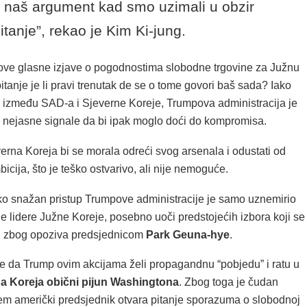
o naš argument kad smo uzimali u obzir
itanje”, rekao je Kim Ki-jung.
ove glasne izjave o pogodnostima slobodne trgovine za Južnu
 pitanje je li pravi trenutak de se o tome govori baš sada? Iako
ti između SAD-a i Sjeverne Koreje, Trumpova administracija je
 nejasne signale da bi ipak moglo doći do kompromisa.
erna Koreja bi se morala odreći svog arsenala i odustati od
icija, što je teško ostvarivo, ali nije nemoguće.
o snažan pristup Trumpove administracije je samo uznemirio
jne lidere Južne Koreje, posebno uoči predstojećih izbora koji se
i zbog opoziva predsjednicom
Park Geuna-hye
.
 se da Trump ovim akcijama želi propagandnu “pobjedu” i ratu u
a Koreja obični pijun Washingtona
. Zbog toga je čudan
jem američki predsjednik otvara pitanje sporazuma o slobodnoj