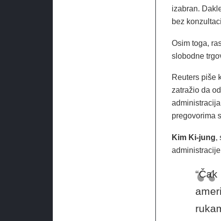
izabran. Dakl
bez konzultaci
Osim toga, ra
slobodne trgo
Reuters piše k
zatražio da o
administracija
pregovorima 
Kim Ki-jung
,
administracije
“Čak 
ameri
rukam