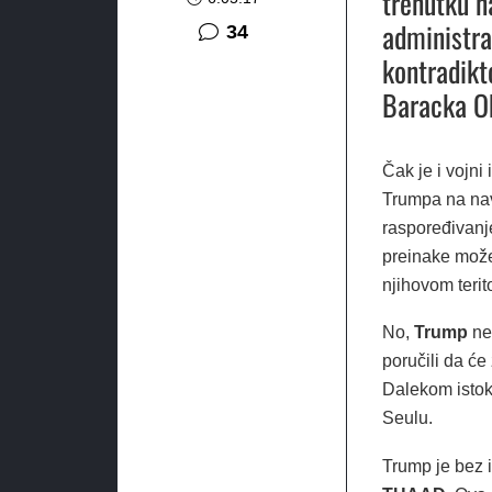
trenutku n
administr
komentara
34
kontradikt
Baracka O
Čak je i vojni 
Trumpa na nav
raspoređivanj
preinake može p
njihovom terito
No,
Trump
ne 
poručili da ć
Dalekom istok
Seulu.
Trump je bez 