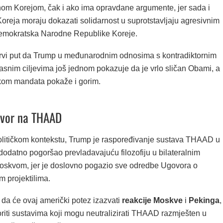
žnom Korejom, čak i ako ima opravdane argumente, jer sada i
oreja moraju dokazati solidarnost u suprotstavljaju agresivnim
mokratska Narodne Republike Koreje.
prvi put da Trump u međunarodnim odnosima s kontradiktornim
asnim ciljevima još jednom pokazuje da je vrlo sličan Obami, a
kom mandata pokaže i gorim.
ovor na THAAD
litičkom kontekstu, Trump je raspoređivanje sustava THAAD u
dodatno pogoršao prevladavajuću filozofiju u bilateralnim
skvom, jer je doslovno pogazio sve odredbe Ugovora o
im projektilima.
a će ovaj američki potez izazvati
reakcije Moskve
i
Pekinga
,
oriti sustavima koji mogu neutralizirati THAAD razmješten u