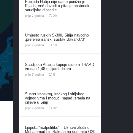
Pobjeda Hutija nije samo poniženje
Rijada, već dovodi u pitanje opstanak
saudijske dinastije
komentara
prije 7 godina
29
Umjesto ruskih S-300, Sirija navodno
„preferira iranski sustav Bavar-373“
komentara
prije 7 godina
18
Saudijska Arabija kupuje sistem THAAD
vredan 1,48 milijardi dolara
komentara
prije 7 godina
8
Susret iranskog, iračkog i sirijskog
vojnog vrha i mogući napad Izraela na
ciljeve u Siriji
komentara
prije 7 godina
32
Ljepota “realpolitike” – Uz sve zločine
Mohammad bin Salman na summitu G20