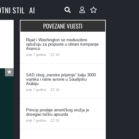
OTNI STIL
AI
POVEZANE VIJESTI
Rijad i Washington se međusobno
optužuju za propuste u obrani kompanije
Aramco
komentara
prije 7 godina
19
SAD zbog „iranske prijetnje“ šalju 3000
vojnika i ratne avione u Saudijsku
Arabiju
komentara
prije 7 godina
18
Princip prodaje američkog oružja je
dosegao točku apsurda
komentara
prije 7 godina
26