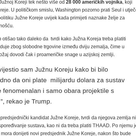
Južnoj Koreji tek nešto više od
28 000 američkih vojnika
, koji
oreje. U političkom smislu, Washington pozorno prati Seul i utječ
olitiku Južne Koreje uvijek kada primijeti naznake želje za
nošću.
otišao tako daleko da tvrdi kako Južna Koreja treba platiti
je zbog slobodne trgovine između dviju zemalja, čime u
žaj dovodi čak i proameričke snage u azijskoj zemlji.
ijestio sam Južnu Koreju kako bi bilo
adno da oni plate milijardu dolara za sustav
je fenomenalan i samo obara projektile s
”, rekao je Trump.
 predsjednički kandidat Južne Koreje, tvrdi da njegova zemlja ni
spoređivanje sustava, kao ni da treba platiti THAAD. Po njemu j
u mora donijeti novi predsjednik Južne Koreje, nakon što bude