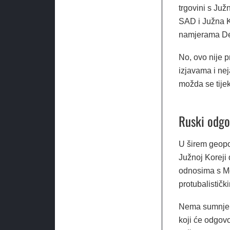
trgovini s Ju
SAD i Južna K
namjerama De
No, ovo nije 
izjavama i nej
možda se tije
Ruski odg
U širem geopo
Južnoj Koreji 
odnosima s Mo
protubalističk
Nema sumnje d
koji će odgov