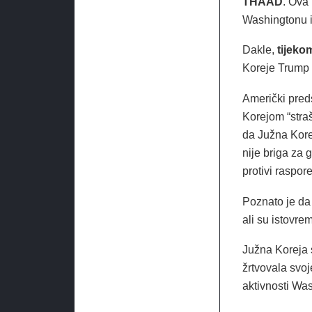
THAAD
. Ova 
Washingtonu i 
Dakle,
tijekom
Koreje Trump 
Američki pred
Korejom “straš
da Južna Korej
nije briga za 
protivi raspor
Poznato je da
ali su istovre
Južna Koreja s
žrtvovala svo
aktivnosti Was