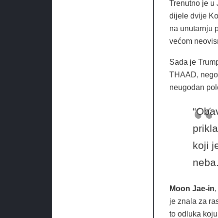
Trenutno je u 
dijele dvije K
na unutarnju p
većom neovis
Sada je Trump 
THAAD, negodu
neugodan polo
“Obav
prikl
koji 
neba.
Moon Jae-in
,
je znala za ra
to odluka koj