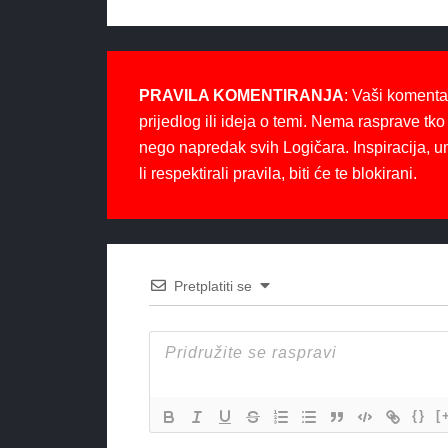
PRAVILA KOMENTIRANJA
: Vaši komenta
prijedlog ili ideja o temi. Nema rasprave tko 
nego napredak svih Logičara. Inspiracija, u
li respektirali pravila, biti će te blokirani.
Pretplatiti se
{}
[