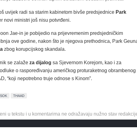
oš uvijek radi sa starim kabinetom bivše predsjednice
Park
jer novi ministri još nisu potvrđeni.
oon Jae-in je pobijedio na prijevremenim predsjedničkim
vibnja ove godine, nakon što je njegova prethodnica, Park Geun
a
zbog korupcijskog skandala.
nik se zalaže
za dijalog
sa Sjevernom Korejom, kao i za
e odluke o raspoređivanju američkog proturaketnog obrambenog
, “koji nepotrebno truje odnose s Kinom”.
SOK
THAAD
eni u tekstu i u komentarima ne odražavaju nužno stav redakcij