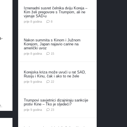
Iznenadni susret čelnika dviju Koreja –
Kim želi pregovore s Trumpom, ali ne
vjeruje SAD-u
komentara
prije 8 godina
8
a-
Nakon summita s Kinom i Južnom
Korejom, Japan najavio carine na
američki uvoz
komentara
prije 8 godina
15
Korejska kriza može uvući u rat SAD,
Rusiju i Kinu, čak i ako to ne žele
komentara
prije 9 godina
22
Trumpovi savjetnici dizajniraju sankcije
protiv Kine – Tko je sljedeći?
e.
komentara
prije 9 godina
23