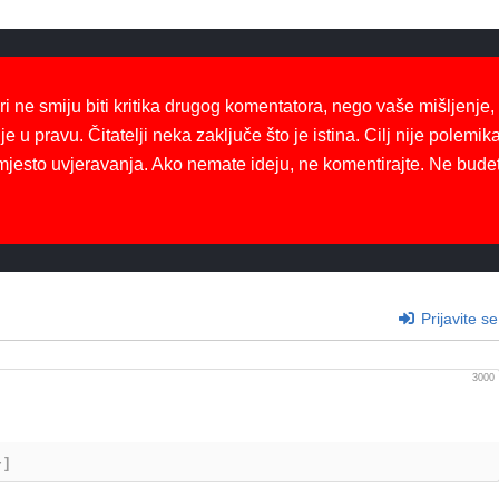
ri ne smiju biti kritika drugog komentatora, nego vaše mišljenje,
je u pravu. Čitatelji neka zaključe što je istina. Cilj nije polemika
mjesto uvjeravanja. Ako nemate ideju, ne komentirajte. Ne bude
Prijavite se
3000
+]