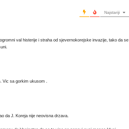
Najstariji
 ogromni val histerije i straha od sjevernokorejske invazije, tako da se
uni.
no. Vic sa gorkim ukusom .
ao da J. Koreja nije neovisna drzava.