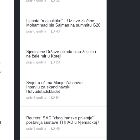
prije 7 godina
32
Ljepota “realpolitike” – Uz sve zločine
Mohammad bin Salman na summitu G20
komentara
prije 8 godina
43
Sjedinjene Države nikada nisu željele i
ne žele mir u Koreji
komentara
o
prije 8 godina
20
o
Svijet u očima Marije Zaharove –
Intervju za skandinavski
Hufvudstadsbladet
komentara
prije 8 godina
84
Reuters: SAD “zbog iranske prijetnje”
u
postavlja sustave THHAD u Njemačkoj?
komentara
prije 8 godina
46