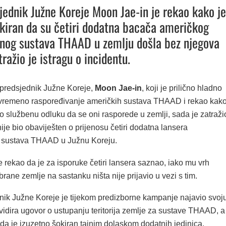
jednik Južne Koreje Moon Jae-in je rekao kako je
kiran da su četiri dodatna bacača američkog
nog sustava THAAD u zemlju došla bez njegova
tražio je istragu o incidentu.
predsjednik Južne Koreje,
Moon Jae-in
, koji je prilično hladno
vremeno raspoređivanje američkih sustava THAAD i rekao kak
io službenu odluku da se oni rasporede u zemlji, sada je zatraži
nije bio obaviješten o prijenosu četiri dodatna lansera
g sustava THAAD u Južnu Koreju.
 rekao da je za isporuke četiri lansera saznao, iako mu vrh
brane zemlje na sastanku ništa nije prijavio u vezi s tim.
nik Južne Koreje je tijekom predizborne kampanje najavio svoj
vidira ugovor o ustupanju teritorija zemlje za sustave THAAD, a
da je izuzetno šokiran tajnim dolaskom dodatnih jedinica.