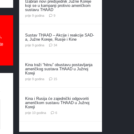
Izabran novi predsjednik Južne Koreje
koji se u kampanji protivio američkom
sustavu THAAD
komentara
prije 9 godina
9
Sustav THAAD – Akcije i reakcije SAD-
,
a, Južne Koreje, Rusije i Kine
te
komentara
prije 9 godina
34
Kina traži “hitnu” obustavu postavljanja
američkog sustava THAAD u Južnoj
Koreji
komentara
prije 9 godina
15
Kina i Rusija će zajednički odgovoriti
američkom sustavu THAAD u Južnoj
Koreji
komentara
prije 10 godina
6