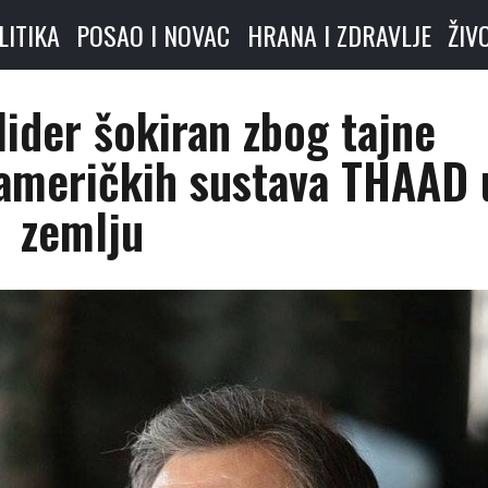
LITIKA
POSAO I NOVAC
HRANA I ZDRAVLJE
ŽIV
lider šokiran zbog tajne
 američkih sustava THAAD 
zemlju