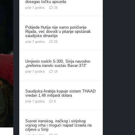
dosegao točku apsurda
komentara
prije 7 godina
26
Pobjeda Hutija nije samo poniženje
Rijada, već dovodi u pitanje opstanak
saudijske dinastije
komentara
prije 7 godina
29
Umjesto ruskih S-300, Sirija navodno
„preferira iranski sustav Bavar-373“
komentara
prije 7 godina
18
Saudijska Arabija kupuje sistem THAAD
vredan 1,48 milijardi dolara
komentara
prije 7 godina
8
Susret iranskog, iračkog i sirijskog
vojnog vrha i mogući napad Izraela na
ciljeve u Siriji
komentara