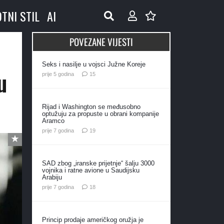
OTNI STIL
AI
POVEZANE VIJESTI
Seks i nasilje u vojsci Južne Koreje
u
komentara
prije 5 godina
15
Rijad i Washington se međusobno
optužuju za propuste u obrani kompanije
Aramco
komentara
prije 7 godina
19
SAD zbog „iranske prijetnje“ šalju 3000
vojnika i ratne avione u Saudijsku
Arabiju
komentara
prije 7 godina
18
Princip prodaje američkog oružja je