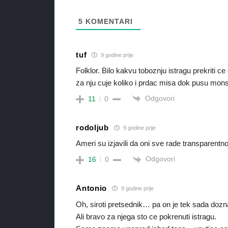
5
KOMENTARI
tuf
9 godine prije
Folklor. Bilo kakvu toboznju istragu prekriti ce
za nju cuje koliko i prdac misa dok pusu mons
Odgovori
11
0
rodoljub
9 godine prije
Ameri su izjavili da oni sve rade transparent
Odgovori
16
0
Antonio
9 godine prije
Oh, siroti pretsednik… pa on je tek sada dozn
Ali bravo za njega sto ce pokrenuti istragu.