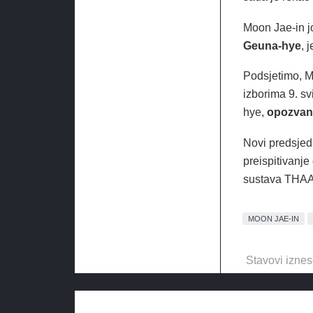
Moon Jae-in j
Geuna-hye
, 
Podsjetimo, M
izborima 9. s
hye,
opozvan
Novi predsjed
preispitivanj
sustava THAAD
MOON JAE-IN
Stavovi iznes