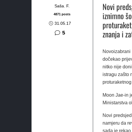
Novi preds
Saša. F.
iznimno šo
4871 posts
proturaket
31.05.17
znanja i za
komentara
5
Novoizabrani 
dočekao prije
nitko nije don
istragu zašto 
proturaketno
Moon Jae-in je
Ministarstva o
Novi predsjed
namjeru da re
sada je rekao 