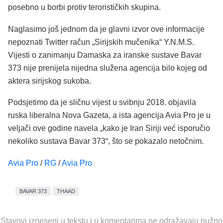
posebno u borbi protiv terorističkih skupina.
Naglasimo još jednom da je glavni izvor ove informacije
nepoznati Twitter račun „Sirijskih mučenika“ Y.N.M.S.
Vijesti o zanimanju Damaska za iranske sustave Bavar
373 nije prenijela nijedna služena agencija bilo kojeg od
aktera sirijskog sukoba.
Podsjetimo da je sličnu vijest u svibnju 2018. objavila
ruska liberalna Nova Gazeta, a ista agencija Avia Pro je u
veljači ove godine navela „kako je Iran Siriji već isporučio
nekoliko sustava Bavar 373“, što se pokazalo netočnim.
Avia Pro
/
RG
/
Avia Pro
BAVAR 373
THAAD
Stavovi izneseni u tekstu i u komentarima ne odražavaju nužno