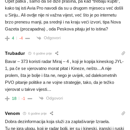
Opet patka , samo da se diže prašina, pa kad “trebaju kupiti”,
kako taj isti Avia Pro navodi da su u drugom mjesecu već došli
u Siriju.. Ali ovdje nije ni važna vijest, već što je po internetu
brzo prenesu manji, pa srednji i na kraju veći izvori, tipa Nova
Gazeta (prozapadna) , oda Peskova pitaju jel to istina?
Odgovori
4
-4
Trubadur
6 godine prije
Bavar – 373 koristi radar Miraj – 4 , koji je kopija kineskog JYL-
1, pa če se vjerovatno morat pitat i Kineze, nešto…A nije
prolem, šta je bolje i šta ne, nego je uvijek, od dalekometnih
PVO pitanje politike a ne vojne strategije, tako, da je težko
vjerovat u takve vijesti…
Odgovori
18
-1
Venom
6 godine prije
Dobra dezinformacija koja služi za zaplašivanje Izraela.
Tu ne igra ulogu, koji je radar bolji, jer su i kineski, iranski i ruski