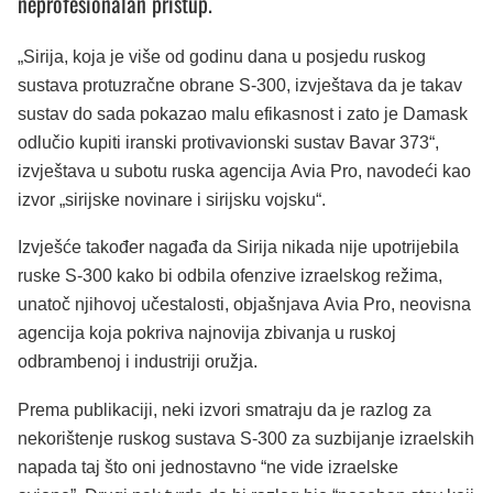
neprofesionalan pristup.
„Sirija, koja je više od godinu dana u posjedu ruskog
sustava protuzračne obrane S-300, izvještava da je takav
sustav do sada pokazao malu efikasnost i zato je Damask
odlučio kupiti iranski protivavionski sustav Bavar 373“,
izvještava u subotu ruska agencija Avia Pro, navodeći kao
izvor „sirijske novinare i sirijsku vojsku“.
Izvješće također nagađa da Sirija nikada nije upotrijebila
ruske S-300 kako bi odbila ofenzive izraelskog režima,
unatoč njihovoj učestalosti, objašnjava Avia Pro, neovisna
agencija koja pokriva najnovija zbivanja u ruskoj
odbrambenoj i industriji oružja.
Prema publikaciji, neki izvori smatraju da je razlog za
nekorištenje ruskog sustava S-300 za suzbijanje izraelskih
napada taj što oni jednostavno “ne vide izraelske