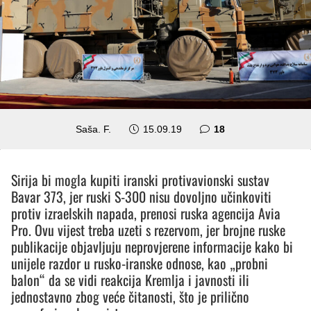
komentara
Saša. F.
15.09.19
18
Sirija bi mogla kupiti iranski protivavionski sustav
Bavar 373, jer ruski S-300 nisu dovoljno učinkoviti
protiv izraelskih napada, prenosi ruska agencija Avia
Pro. Ovu vijest treba uzeti s rezervom, jer brojne ruske
publikacije objavljuju neprovjerene informacije kako bi
unijele razdor u rusko-iranske odnose, kao „probni
balon“ da se vidi reakcija Kremlja i javnosti ili
jednostavno zbog veće čitanosti, što je prilično