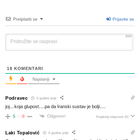
Pretplatiti se
Prijavite se
3000
18
KOMENTARI
Najstariji
Podravec
6 godine prije
joj…koja glupost….pa da Iranski sustav je bolji….
Odgovori
5
-8
Pogledaj odgovore
(5)
Laki Topalović
6 godine prije