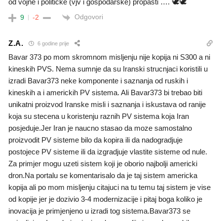
od vojne i političke (vjv i gospodarske) propasti …. 🕊🕊
Odgovori
9
-2
Z.A.
6 godine prije
Bavar 373 po mom skromnom misljenju nije kopija ni S300 a ni
kineskih PVS. Nema sumnje da su Iranski strucnjaci koristili u
izradi Bavar373 neke komponente i saznanja od ruskih i
kineskih a i americkih PV sistema. Ali Bavar373 bi trebao biti
unikatni proizvod Iranske misli i saznanja i iskustava od ranije
koja su stecena u koristenju raznih PV sistema koja Iran
posjeduje.Jer Iran je naucno stasao da moze samostalno
proizvodit PV sisteme bilo da kopira ili da nadogradjuje
postojece PV sisteme ili da izgradjuje vlastite sisteme od nule.
Za primjer mogu uzeti sistem koji je oborio najbolji americki
dron.Na portalu se komentarisalo da je taj sistem americka
kopija ali po mom misljenju citajuci na tu temu taj sistem je vise
od kopije jer je dozivio 3-4 modernizacije i pitaj boga koliko je
inovacija je primjenjeno u izradi tog sistema.Bavar373 se