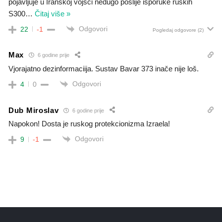
pojavljuje u Iranskoj vojsci nedugo poslije isporuke ruskih
S300
…
Čitaj više »
Odgovori
22
-1
Pogledaj odgovore
(2)
Max
6 godine prije
Vjorajatno dezinformaciija. Sustav Bavar 373 inače nije loš.
Odgovori
4
0
Dub Miroslav
6 godine prije
Napokon! Dosta je ruskog protekcionizma Izraela!
Odgovori
9
-1