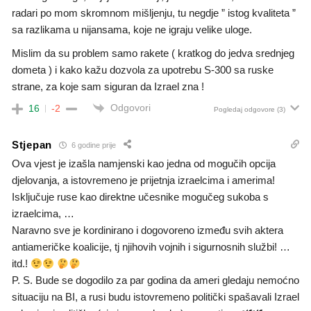
radari po mom skromnom mišljenju, tu negdje ” istog kvaliteta ”
sa razlikama u nijansama, koje ne igraju velike uloge.
Mislim da su problem samo rakete ( kratkog do jedva srednjeg
dometa ) i kako kažu dozvola za upotrebu S-300 sa ruske
strane, za koje sam siguran da Izrael zna !
Odgovori
16
-2
Pogledaj odgovore
(3)
Stjepan
6 godine prije
Ova vjest je izašla namjenski kao jedna od mogučih opcija
djelovanja, a istovremeno je prijetnja izraelcima i amerima!
Isključuje ruse kao direktne učesnike mogučeg sukoba s
izraelcima, …
Naravno sve je kordinirano i dogovoreno između svih aktera
antiameričke koalicije, tj njihovih vojnih i sigurnosnih službi! …
itd.!
P. S. Bude se dogodilo za par godina da ameri gledaju nemoćno
situaciju na BI, a rusi budu istovremeno politički spašavali Izrael