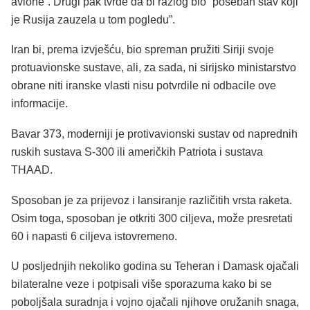
avione”. Drugi pak tvrde da bi razlog bio “poseban stav koji
je Rusija zauzela u tom pogledu”.
Iran bi, prema izvješću, bio spreman pružiti Siriji svoje
protuavionske sustave, ali, za sada, ni sirijsko ministarstvo
obrane niti iranske vlasti nisu potvrdile ni odbacile ove
informacije.
Bavar 373, moderniji je protivavionski sustav od naprednih
ruskih sustava S-300 ili američkih Patriota i sustava
THAAD.
Sposoban je za prijevoz i lansiranje različitih vrsta raketa.
Osim toga, sposoban je otkriti 300 ciljeva, može presretati
60 i napasti 6 ciljeva istovremeno.
U posljednjih nekoliko godina su Teheran i Damask ojačali
bilateralne veze i potpisali više sporazuma kako bi se
poboljšala suradnja i vojno ojačali njihove oružanih snaga,