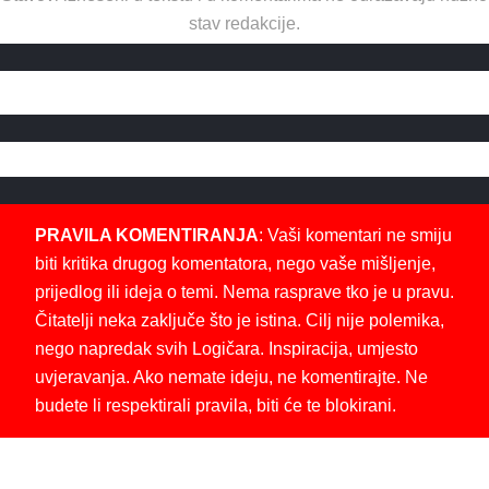
stav redakcije.
PRAVILA KOMENTIRANJA
: Vaši komentari ne smiju
biti kritika drugog komentatora, nego vaše mišljenje,
prijedlog ili ideja o temi. Nema rasprave tko je u pravu.
Čitatelji neka zaključe što je istina. Cilj nije polemika,
nego napredak svih Logičara. Inspiracija, umjesto
uvjeravanja. Ako nemate ideju, ne komentirajte. Ne
budete li respektirali pravila, biti će te blokirani.