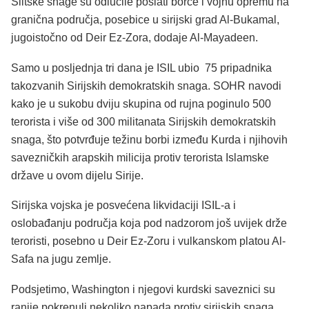
Šiitske snage su odlučile poslati borce i vojnu opremu na
granična područja, posebice u sirijski grad Al-Bukamal,
jugoistočno od Deir Ez-Zora, dodaje Al-Mayadeen.
Samo u posljednja tri dana je ISIL ubio 75 pripadnika
takozvanih Sirijskih demokratskih snaga. SOHR navodi
kako je u sukobu dviju skupina od rujna poginulo 500
terorista i više od 300 militanata Sirijskih demokratskih
snaga, što potvrđuje težinu borbi između Kurda i njihovih
savezničkih arapskih milicija protiv terorista Islamske
države u ovom dijelu Sirije.
Sirijska vojska je posvećena likvidaciji ISIL-a i
oslobađanju područja koja pod nadzorom još uvijek drže
teroristi, posebno u Deir Ez-Zoru i vulkanskom platou Al-
Safa na jugu zemlje.
Podsjetimo, Washington i njegovi kurdski saveznici su
ranije pokrenuli nekoliko napada protiv sirijskih snaga,