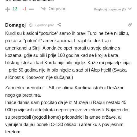
Odgovori
13
-1
Pogledaj odgovore
(2)
Domagoj
7 godine prije
Kurdi su klasični “poturice” samo ih pravi Turci ne žele ni blizu,
pa su se “poturčili” amerikancima. I trajat će dok traju
amerikanci u Siriji. A onda će opet morati u svoje planine s
kozama, gdje su bili i prije 100 godina kad se krojila karta
bliskog istoka i kad Kurda nije bilo nigdje. Kaže mi prijatelj sirijac
– prije 50 godina nije ih bilo nigdje a sad bi i Alep htjeli! (Svaka
sličnost s Kosovom nije slučajna!)
Zamjerka uredniku – ISIL ne otima Kurdima istočni DerAzor
nego ga preotima.
Inače danas sam pročitao da je iz Muzeja u Raqui nestalo 45
000 povijesnih artefakata neprocjenjive vrijednosti. Najveći dio
su preprodali (pogodi kome) priopadnici Islamse države, ali
vjerujem da je i poneki C-130 otišao u ameriku s povijesnim
teretom.