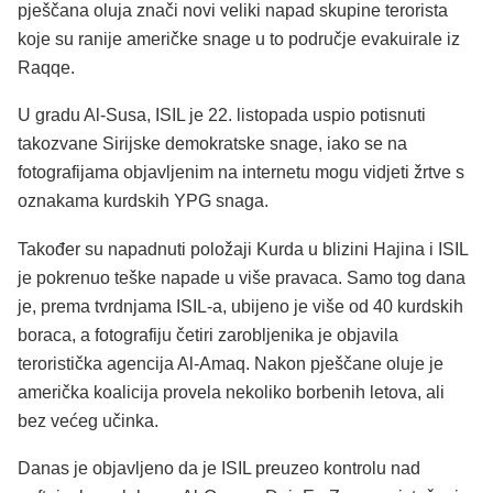
pješčana oluja znači novi veliki napad skupine terorista
koje su ranije američke snage u to područje evakuirale iz
Raqqe.
U gradu Al-Susa, ISIL je 22. listopada uspio potisnuti
takozvane Sirijske demokratske snage, iako se na
fotografijama objavljenim na internetu mogu vidjeti žrtve s
oznakama kurdskih YPG snaga.
Također su napadnuti položaji Kurda u blizini Hajina i ISIL
je pokrenuo teške napade u više pravaca. Samo tog dana
je, prema tvrdnjama ISIL-a, ubijeno je više od 40 kurdskih
boraca, a fotografiju četiri zarobljenika je objavila
teroristička agencija Al-Amaq. Nakon pješčane oluje je
američka koalicija provela nekoliko borbenih letova, ali
bez većeg učinka.
Danas je objavljeno da je ISIL preuzeo kontrolu nad