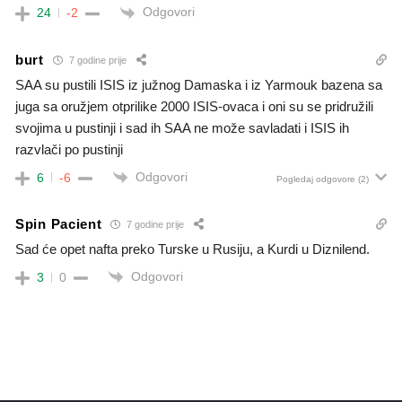
Odgovori
24
-2
burt
7 godine prije
SAA su pustili ISIS iz južnog Damaska i iz Yarmouk bazena sa
juga sa oružjem otprilike 2000 ISIS-ovaca i oni su se pridružili
svojima u pustinji i sad ih SAA ne može savladati i ISIS ih
razvlači po pustinji
Odgovori
6
-6
Pogledaj odgovore
(2)
Spin Pacient
7 godine prije
Sad će opet nafta preko Turske u Rusiju, a Kurdi u Diznilend.
Odgovori
3
0