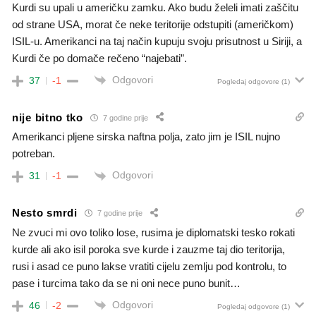
Kurdi su upali u američku zamku. Ako budu želeli imati zaščitu
od strane USA, morat če neke teritorije odstupiti (američkom)
ISIL-u. Amerikanci na taj način kupuju svoju prisutnost u Siriji, a
Kurdi če po domače rečeno “najebati”.
Odgovori
37
-1
Pogledaj odgovore
(1)
nije bitno tko
7 godine prije
Amerikanci pljene sirska naftna polja, zato jim je ISIL nujno
potreban.
Odgovori
31
-1
Nesto smrdi
7 godine prije
Ne zvuci mi ovo toliko lose, rusima je diplomatski tesko rokati
kurde ali ako isil poroka sve kurde i zauzme taj dio teritorija,
rusi i asad ce puno lakse vratiti cijelu zemlju pod kontrolu, to
pase i turcima tako da se ni oni nece puno bunit…
Odgovori
46
-2
Pogledaj odgovore
(1)