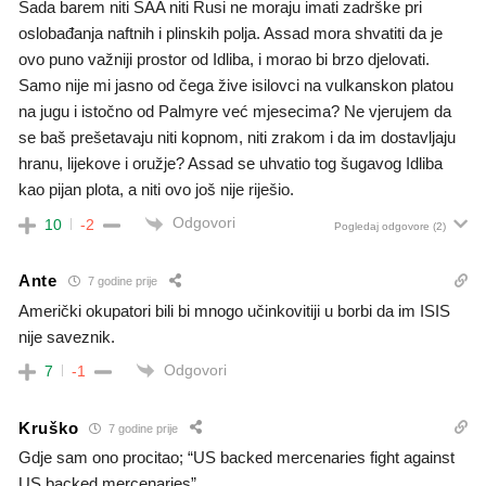
Sada barem niti SAA niti Rusi ne moraju imati zadrške pri
oslobađanja naftnih i plinskih polja. Assad mora shvatiti da je
ovo puno važniji prostor od Idliba, i morao bi brzo djelovati.
Samo nije mi jasno od čega žive isilovci na vulkanskon platou
na jugu i istočno od Palmyre već mjesecima? Ne vjerujem da
se baš prešetavaju niti kopnom, niti zrakom i da im dostavljaju
hranu, lijekove i oružje? Assad se uhvatio tog šugavog Idliba
kao pijan plota, a niti ovo još nije riješio.
Odgovori
10
-2
Pogledaj odgovore
(2)
Ante
7 godine prije
Američki okupatori bili bi mnogo učinkovitiji u borbi da im ISIS
nije saveznik.
Odgovori
7
-1
Kruško
7 godine prije
Gdje sam ono procitao; “US backed mercenaries fight against
US backed mercenaries”