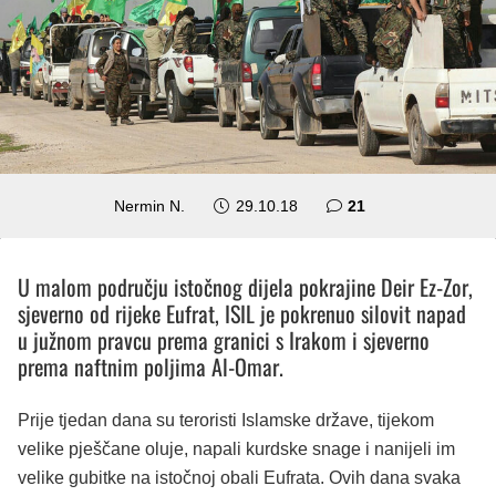
komentar
Nermin N.
29.10.18
21
U malom području istočnog dijela pokrajine Deir Ez-Zor,
sjeverno od rijeke Eufrat, ISIL je pokrenuo silovit napad
u južnom pravcu prema granici s Irakom i sjeverno
prema naftnim poljima Al-Omar.
Prije tjedan dana su teroristi Islamske države, tijekom
velike pješčane oluje, napali kurdske snage i nanijeli im
velike gubitke na istočnoj obali Eufrata. Ovih dana svaka