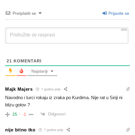
Pretplatiti se
Prijavite se
3000
21
KOMENTARI
Najstariji
Majk Majers
7 godine prije
Navodno i turci rokaju iz zraka po Kurdima. Nije rat u Siriji ni
blizu gotov ?
Odgovori
25
-1
nije bitno tko
7 godine prije