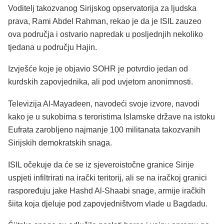
Voditelj takozvanog Sirijskog opservatorija za ljudska
prava, Rami Abdel Rahman, rekao je da je ISIL zauzeo
ova područja i ostvario napredak u posljednjih nekoliko
tjedana u području Hajin.
Izvješće koje je objavio SOHR je potvrdio jedan od
kurdskih zapovjednika, ali pod uvjetom anonimnosti.
Televizija Al-Mayadeen, navodeći svoje izvore, navodi
kako je u sukobima s teroristima Islamske države na istoku
Eufrata zarobljeno najmanje 100 militanata takozvanih
Sirijskih demokratskih snaga.
ISIL očekuje da će se iz sjeveroistočne granice Sirije
uspjeti infiltrirati na irački teritorij, ali se na iračkoj granici
raspoređuju jake Hashd Al-Shaabi snage, armije iračkih
šiita koja djeluje pod zapovjedništvom vlade u Bagdadu.