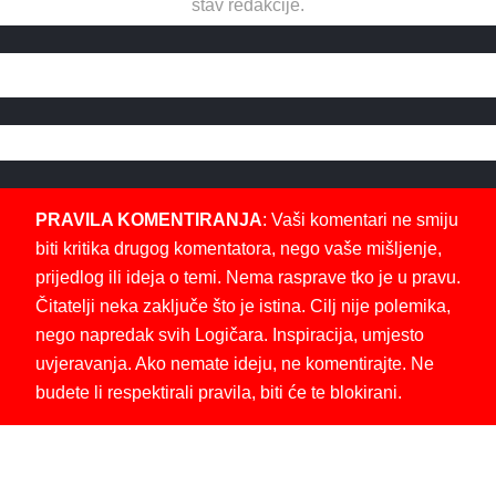
stav redakcije.
PRAVILA KOMENTIRANJA
: Vaši komentari ne smiju
biti kritika drugog komentatora, nego vaše mišljenje,
prijedlog ili ideja o temi. Nema rasprave tko je u pravu.
Čitatelji neka zaključe što je istina. Cilj nije polemika,
nego napredak svih Logičara. Inspiracija, umjesto
uvjeravanja. Ako nemate ideju, ne komentirajte. Ne
budete li respektirali pravila, biti će te blokirani.