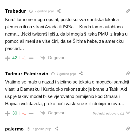
Trubadur
7 godine prije
Kurdi tamo ne mogu opstat, pošto su sva sunitska lokalna
plemena ili na strani Asada ili ISISa… Kurda tamo autohtono
nema….Neki twiteraši pišu, da bi mogla šiitska PMU iz Iraka u
pomoč ali meni se više čini, da se Šiitima hebe, za američku
paščad…
Odgovori
42
-1
Tadmur Palmirovic
7 godine prije
Vratimo se malo u nazad i sjetimo se teksta o mogućoj saradnji
vlasti u Damasku i Kurda oko rekonstrukcije brane u Tabki.Aki
uspije takav model bi se vjerovatno primijenio kod Omara i
Hajina i vidi đavola, preko noći vaskrsne isil i dobijemo ovo…
Odgovori
30
-1
Pogledaj odgovore
(1)
palermo
7 godine prije