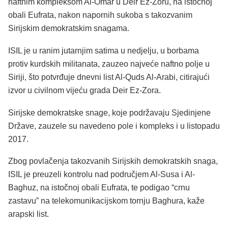
naftnim kompleksom Al-Omar u Deir Ez-Zoru, na istočnoj
obali Eufrata, nakon napornih sukoba s takozvanim
Sirijskim demokratskim snagama.
ISIL je u ranim jutarnjim satima u nedjelju, u borbama
protiv kurdskih militanata, zauzeo najveće naftno polje u
Siriji, što potvrđuje dnevni list Al-Quds Al-Arabi, citirajući
izvor u civilnom vijeću grada Deir Ez-Zora.
Sirijske demokratske snage, koje podržavaju Sjedinjene
Države, zauzele su navedeno pole i kompleks i u listopadu
2017.
Zbog povlačenja takozvanih Sirijskih demokratskih snaga,
ISIL je preuzeli kontrolu nad područjem Al-Susa i Al-
Baghuz, na istočnoj obali Eufrata, te podigao “crnu
zastavu” na telekomunikacijskom tornju Baghura, kaže
arapski list.